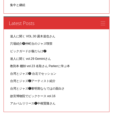
集中と継続
Latest Posts
達人に聞く VOL.30 露木達也さん
穴場紹介❾仲町台のジャズ喫茶
ピックガードが傷だらけ❷
達人に聞く vol.29 Geminiさん
教則本 棚卸 vol.23 名取さん Parkerに学ぶ本
台湾とジャズ❸ 台北でセッション
台湾とジャズ❷アーティスト紹介
台湾とジャズ❶黎明期ならではの面白さ
故宮博物院でピックケース vol.16
アルバムリリース❹中根賢隆さん