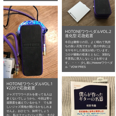
HOTONEワウペダルVOL.2
進化型 応急処置
今日は雛祭りの日。よく晴れて気持
ちの良い天気ですが、世の中的には
モヤモヤした状況が続いています。
コロナ騒動の収束とともに、深刻な
不景気に突入しないことを祈りま
す。 ・・・ 少し前にHotoneワウペダ
ル「VOW PRES
HOTONEワウペダルVOL.1
¥220で応急処置
ジャズでワウペダルを使ってる人は
多くないでしょうから、今回は寄り
道限度を越えているかも？ でも新
しいジャズ境地が開けるかもしれま
せんよ。おひとつ、如何でしょう
か。 私はファンクバンド用に、大小2