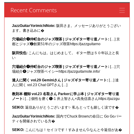
Recent Comments
JazzGuitarYorimichiNote:
阪田さま。メッセージありがとうござい
ます。書き込みに�
穴場紹介❾仲町台のジャズ喫茶 | ジャズギター寄り道ノート:
[…] 京
都とジャズ❷創業51年のジャズ喫茶https://jazzguitarno
阪田悦也:
こんにちは。はじめまして。 ギター歴は５０年以上と長
い
穴場紹介❾仲町台のジャズ喫茶 | ジャズギター寄り道ノート:
[…] 穴
場紹介❹ジャズ喫茶ベイシーhttps://jazzguitarnote.info/
達人に聞く vol.29 Geminiさん | ジャズギター寄り道ノート:
[…] 達
人に聞く vol.23 Chat GPTさん […]
教則本 棚卸 vol.23 名取さん Parkerに学ぶ本 | ジャズギター寄り道
ノート:
[…] 個性を磨く❶-1 井上智さん×高免信喜さんhttps://jazzgu
SEIKO:
返信ありがとうございます✨ 私もとっても嬉しく涙です�
JazzGuitarYorimichiNote:
国内でChuck Brownの命日に Go Goパー
ティを開催されている方�
SEIKO:
こんにちは！セイコです！すみません💦なんと今返信があ�