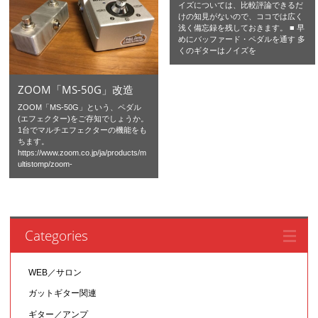
イズについては、比較評論できるだ
けの知見がないので、ココでは広く
浅く備忘録を残しておきます。 ■ 早
めにバッファード・ペダルを通す 多
くのギターはノイズを
ZOOM「MS-50G」改造
ZOOM「MS-50G」という、ペダル
(エフェクター)をご存知でしょうか。
1台でマルチエフェクターの機能をも
ちます。
https://www.zoom.co.jp/ja/products/m
ultistomp/zoom-
Categories
WEB／サロン
ガットギター関連
ギター／アンプ