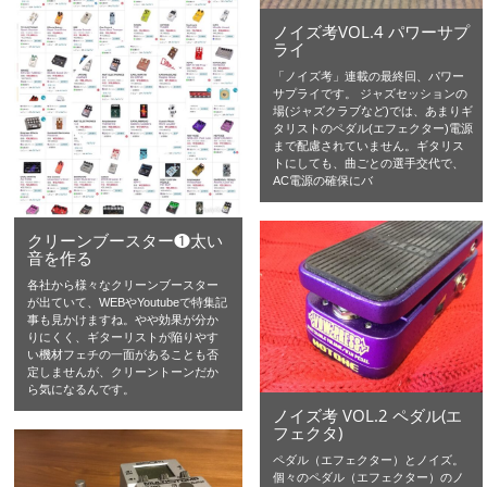
ノイズ考VOL.4 パワーサプ
ライ
「ノイズ考」連載の最終回、パワー
サプライです。 ジャズセッションの
場(ジャズクラブなど)では、あまりギ
タリストのペダル(エフェクター)電源
まで配慮されていません。ギタリス
トにしても、曲ごとの選手交代で、
AC電源の確保にバ
クリーンブースター❶太い
音を作る
各社から様々なクリーンブースター
が出ていて、WEBやYoutubeで特集記
事も見かけますね。やや効果が分か
りにくく、ギターリストが陥りやす
い機材フェチの一面があることも否
定しませんが、クリーントーンだか
ら気になるんです。
ノイズ考 VOL.2 ペダル(エ
フェクタ)
ペダル（エフェクター）とノイズ。
個々のペダル（エフェクター）のノ