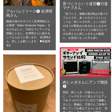
音づくりという迷宮❷川邉
マナブさん
アルバムリリース❷ 佐津間
「音づくり」連載の第2弾は川邉マナ
純さん
ブさんです。多くのギタリストにと
鎌倉出身のギタリスト佐津間純さん
っては「肉ジャギの方」という紹介
が新譜「Make Someone Happy」を
のほうが馴染みがあるかもしれませ
出されました。今回もマニアックな
ん。 ジャズギタリストの知りたいツ
情報とともに、佐津間さんに紹介を
ボを押さえた肉じゃぎさんの動画
してもらおうと思います。 佐津間さ
に、お世話になった方も多い
ん、宜しくお願いします。 ◼️後藤輝
夫(t
肉じゃぎさんにアンプ相談
❷
前回、肉じゃぎ・川邉さんととも
に、ジャズギターに使えそうなアン
プを３つのグループに分けて俯瞰し
ました。後編は、川邉さんご自身の
推しアンプを教えてもらいます。 前