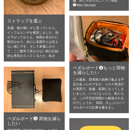
編 肉じゃぎさんにアンプ相談
❶https://jazzgui
ストラップを選ぶ
先週、喉が痛いぞと思っていたら、
インフルエンザを罹患しました。熱
が下がってからも、体調が戻るのに
数日かかり、未だに本調子とは言え
ない感じです。そして来週にかけ
て、ここ数年で見かけない程の記録
的な寒気が入ってくるとか。私が
ペダルボード❹もっと荷物
を減らしたい
この週末、群馬県の高崎で集まる予
定があったのですが、コロナ再流行
が原因で、急遽、延期になってしま
いました。いつになったら、私たち
は、この不安定状態から解放される
のでしょうか。 前回、久しぶりにペ
ダルボードの記事を書きまし
ペダルボード❸ 荷物を減ら
したい