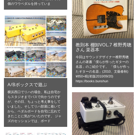
個のワウペダルを持っていま
教則本 棚卸VOL.7 椎野秀聰
さん 楽器本
今回はサウンドデザイナー椎野秀聰
さんの著書「僕らが作ったギターの
名器」のご紹介です。 「僕らが作っ
たギターの名器」(2010、文藝春秋)
¥850+税(初版2010/09/20)
https://books.bunshun
A/Bボックスで遊ぶ
横浜西口でリハの場合、私は自宅か
らスタジオまでバスで向かうのです
が、その日、ちょっと考え事をして
いました。そしてリハ部屋に着いて
から、ペダルボードを自宅に忘れて
きたことに気がついたのです。 ジャ
ズのセッションでは、ボード