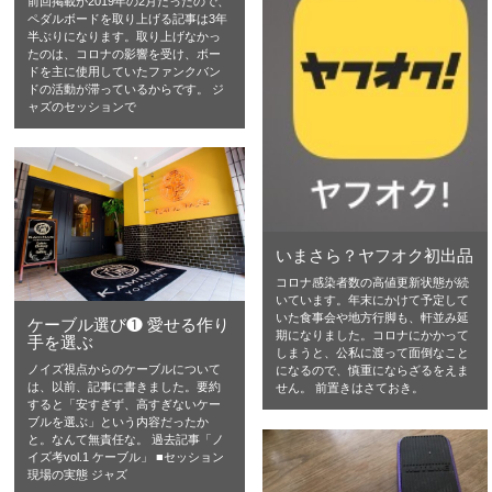
前回掲載が2019年の2月だったので、
ペダルボードを取り上げる記事は3年
半ぶりになります。取り上げなかっ
たのは、コロナの影響を受け、ボー
ドを主に使用していたファンクバン
ドの活動が滞っているからです。 ジ
ャズのセッションで
いまさら？ヤフオク初出品
コロナ感染者数の高値更新状態が続
いています。年末にかけて予定して
いた食事会や地方行脚も、軒並み延
ケーブル選び❶ 愛せる作り
期になりました。コロナにかかって
手を選ぶ
しまうと、公私に渡って面倒なこと
ノイズ視点からのケーブルについて
になるので、慎重にならざるをえま
は、以前、記事に書きました。要約
せん。 前置きはさておき。
すると「安すぎず、高すぎないケー
ブルを選ぶ」という内容だったか
と。なんて無責任な。 過去記事「ノ
イズ考vol.1 ケーブル」 ■セッション
現場の実態 ジャズ