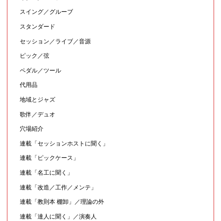
スイング／グルーブ
スタンダード
セッション／ライブ／音源
ピック／弦
ペダル／ツール
代用品
地域とジャズ
歌伴／デュオ
穴場紹介
連載「セッションホストに聞く」
連載「ピックケース」
連載「名工に聞く」
連載「改造／工作／メンテ」
連載「教則本 棚卸」／理論の外
連載「達人に聞く」／演奏人