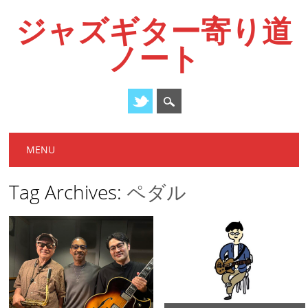
ジャズギター寄り道
ノート
Main menu
Skip
MENU
to
content
Tag Archives:
ペダル