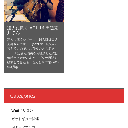
達人に聞く VOL.16 田辺充
邦さん
達人に聴くシリーズ、16人目は田辺
充邦さんです。「jazzLife」誌での出
番も多いので、ご存知の方も多そ
う。 田辺さん演奏をお聴きしたのは
何時だったかなあと、ギター日記を
検索してみたら、なんと10年前(2012
年3月@
Categories
WEB／サロン
ガットギター関連
ギター／アンプ