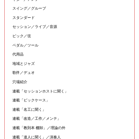
スイング／グルーブ
スタンダード
セッション／ライブ／音源
ピック／弦
ペダル／ツール
代用品
地域とジャズ
歌伴／デュオ
穴場紹介
連載「セッションホストに聞く」
連載「ピックケース」
連載「名工に聞く」
連載「改造／工作／メンテ」
連載「教則本 棚卸」／理論の外
連載「達人に聞く」／演奏人