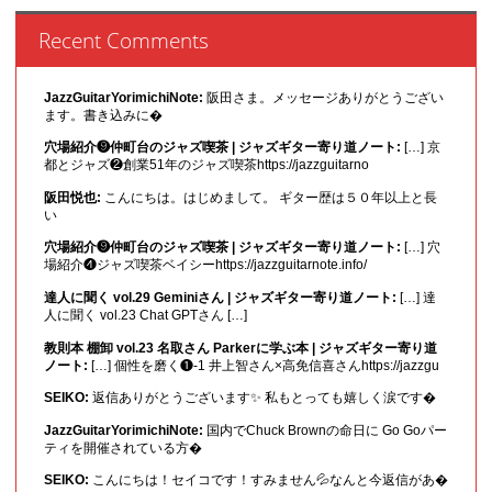
Recent Comments
JazzGuitarYorimichiNote:
阪田さま。メッセージありがとうござい
ます。書き込みに�
穴場紹介❾仲町台のジャズ喫茶 | ジャズギター寄り道ノート:
[…] 京
都とジャズ❷創業51年のジャズ喫茶https://jazzguitarno
阪田悦也:
こんにちは。はじめまして。 ギター歴は５０年以上と長
い
穴場紹介❾仲町台のジャズ喫茶 | ジャズギター寄り道ノート:
[…] 穴
場紹介❹ジャズ喫茶ベイシーhttps://jazzguitarnote.info/
達人に聞く vol.29 Geminiさん | ジャズギター寄り道ノート:
[…] 達
人に聞く vol.23 Chat GPTさん […]
教則本 棚卸 vol.23 名取さん Parkerに学ぶ本 | ジャズギター寄り道
ノート:
[…] 個性を磨く❶-1 井上智さん×高免信喜さんhttps://jazzgu
SEIKO:
返信ありがとうございます✨ 私もとっても嬉しく涙です�
JazzGuitarYorimichiNote:
国内でChuck Brownの命日に Go Goパー
ティを開催されている方�
SEIKO:
こんにちは！セイコです！すみません💦なんと今返信があ�