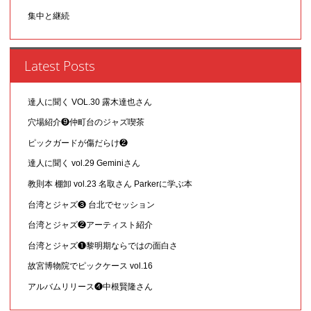
集中と継続
Latest Posts
達人に聞く VOL.30 露木達也さん
穴場紹介❾仲町台のジャズ喫茶
ピックガードが傷だらけ❷
達人に聞く vol.29 Geminiさん
教則本 棚卸 vol.23 名取さん Parkerに学ぶ本
台湾とジャズ❸ 台北でセッション
台湾とジャズ❷アーティスト紹介
台湾とジャズ❶黎明期ならではの面白さ
故宮博物院でピックケース vol.16
アルバムリリース❹中根賢隆さん