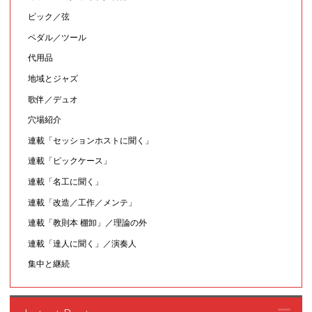
ピック／弦
ペダル／ツール
代用品
地域とジャズ
歌伴／デュオ
穴場紹介
連載「セッションホストに聞く」
連載「ピックケース」
連載「名工に聞く」
連載「改造／工作／メンテ」
連載「教則本 棚卸」／理論の外
連載「達人に聞く」／演奏人
集中と継続