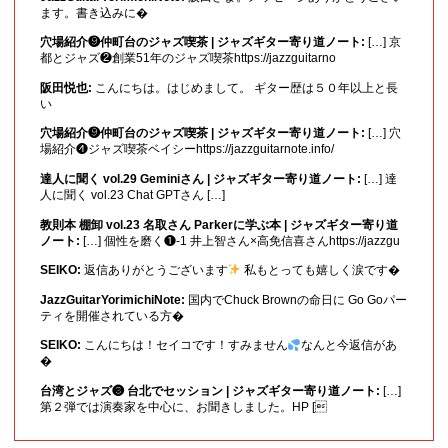
ます。書き込みに�
穴場紹介❾仲町台のジャズ喫茶 | ジャズギター寄り道ノート:
[…] 京
都とジャズ❷創業51年のジャズ喫茶https://jazzguitarno
阪田悦也:
こんにちは。はじめまして。 ギター歴は５０年以上と長
い
穴場紹介❾仲町台のジャズ喫茶 | ジャズギター寄り道ノート:
[…] 穴
場紹介❹ジャズ喫茶ベイシーhttps://jazzguitarnote.info/
達人に聞く vol.29 Geminiさん | ジャズギター寄り道ノート:
[…] 達
人に聞く vol.23 Chat GPTさん […]
教則本 棚卸 vol.23 名取さん Parkerに学ぶ本 | ジャズギター寄り道
ノート:
[…] 個性を磨く❶-1 井上智さん×高免信喜さんhttps://jazzgu
SEIKO:
返信ありがとうございます
私もとっても嬉しく涙です�
JazzGuitarYorimichiNote:
国内でChuck Brownの命日に Go Goパー
ティを開催されている方�
SEIKO:
こんにちは！セイコです！すみません
なんと今返信があ
�
台湾とジャズ❸ 台北でセッション | ジャズギター寄り道ノート:
[…]
第２弾では演奏家を中心に、お聞きしました。HP [