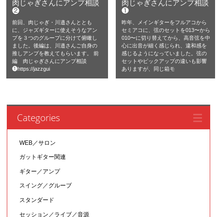
肉じゃぎさんにアンプ相談
肉じゃぎさんにアンプ相談
❷
❶
前回、肉じゃぎ・川邉さんととも
昨年、メインギターをフルアコから
に、ジャズギターに使えそうなアン
セミアコに、弦のセットを013〜から
プを３つのグループに分けて俯瞰し
010〜に切り替えてから、高音弦を中
ました。後編は、川邉さんご自身の
心に出音が細く感じられ、違和感を
推しアンプを教えてもらいます。 前
感じるようになっていました。弦の
編 肉じゃぎさんにアンプ相談
セットやピックアップの違いも影響
❶https://jazzgui
ありますが、同じ箱モ
Categories
WEB／サロン
ガットギター関連
ギター／アンプ
スイング／グルーブ
スタンダード
セッション／ライブ／音源