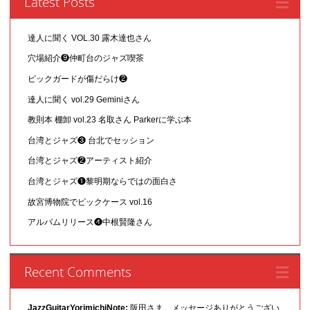
Latest Posts
達人に聞く VOL.30 露木達也さん
穴場紹介❾仲町台のジャズ喫茶
ピックガードが傷だらけ❷
達人に聞く vol.29 Geminiさん
教則本 棚卸 vol.23 名取さん Parkerに学ぶ本
台湾とジャズ❸ 台北でセッション
台湾とジャズ❷アーティスト紹介
台湾とジャズ❶黎明期ならではの面白さ
故宮博物院でピックケース vol.16
アルバムリリース❹中根賢隆さん
Recent Comments
JazzGuitarYorimichiNote:
阪田さま。メッセージありがとうござい