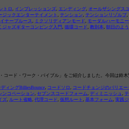
ントロ
,
インプレッションズ
,
エンディング
,
オールザシングス
ージックエンターテイメント
,
テンション
,
テンションリゾルブ
,
イナーブルース
,
ミクソリディアンモード
,
モーダルハーモニー
くジャズギターコンピング入門
,
循環コード
,
教則本
,
朝日のよう
ー・コード・ワーク・バイブル」をご紹介しました。今回は鈴木
ディングBilliesBounce
,
コードソロ
,
コードチェンジのバリエー
シンコペーション
,
セブンスコードフォーム
,
ディミニッシュ
,
テ
イズ
,
ルート省略
,
代理コード
,
仮想ルート
,
基本フォーム
,
実践ジ