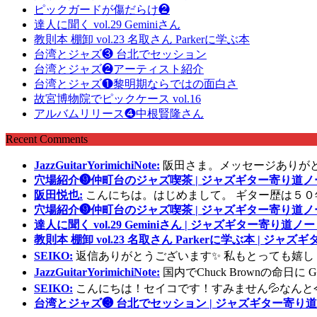
ピックガードが傷だらけ❷
達人に聞く vol.29 Geminiさん
教則本 棚卸 vol.23 名取さん Parkerに学ぶ本
台湾とジャズ❸ 台北でセッション
台湾とジャズ❷アーティスト紹介
台湾とジャズ❶黎明期ならではの面白さ
故宮博物院でピックケース vol.16
アルバムリリース❹中根賢隆さん
Recent Comments
JazzGuitarYorimichiNote:
阪田さま。メッセージありが
穴場紹介❾仲町台のジャズ喫茶 | ジャズギター寄り道ノ
阪田悦也:
こんにちは。はじめまして。 ギター歴は５０
穴場紹介❾仲町台のジャズ喫茶 | ジャズギター寄り道ノ
達人に聞く vol.29 Geminiさん | ジャズギター寄り道ノー
教則本 棚卸 vol.23 名取さん Parkerに学ぶ本 | ジャ
SEIKO:
返信ありがとうございます✨ 私もとっても嬉し
JazzGuitarYorimichiNote:
国内でChuck Brownの命日
SEIKO:
こんにちは！セイコです！すみません💦なんと
台湾とジャズ❸ 台北でセッション | ジャズギター寄り道