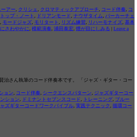
ユーアー
,
クリシェ
,
クロマティックアプローチ
,
コード伴奏
,
コ
トップ・ノート
,
ドリアンモード
,
ナウザタイム
,
パーカーチェ
,
モードジャズ
,
モリタート
,
リズム練習
,
リハーモナイズ
,
基本
にさわやかに
,
模範演奏
,
浦田泰宏
,
煙が目にしみる
|
Leave a
賢治さん執筆のコード伴奏本です。 「ジャズ・ギター・コー
ション
,
コード伴奏
,
シークエンスパターン
,
ジャズギターコー
ンション
,
ドミナントセブンスコード
,
トレーニング
,
ブルー
ャズギターコードワークバイブル
,
実践テクニック
,
循環コー