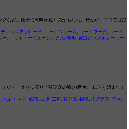
ングなど。微妙に意味が違うのかもしれませんが、ココではひ
マティックアプローチ
,
コードフォーム
,
コードワーク
,
コード
ルース
,
リットーミュージック
,
回転形
,
実践ジャズギターコー
ていて、長きに渡り「弦楽器の響き(音色)」に取り組まれて
ルアコ
,
ヘッド
,
修理
,
共鳴
,
工房
,
弦楽器
,
指板
,
椎野秀聰
,
楽器
,