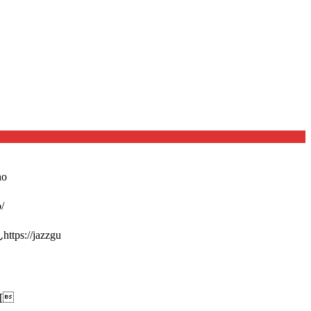
o
/
://jazzgu
[