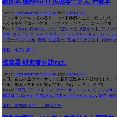
教則本 棚卸vol.11 矢堀孝一さん 伴奏本
Author
JazzGuitarYorimichiNote
Date
2020-11-08
ジャズギターやっていると、コード伴奏のこと、気になりま
っくるめて「コード伴奏」とさせてください。 コード伴奏
Tagged
3Voice
,
4Voiceのコード
,
5弦ルート
,
6弦ルート
,
アッパ
伴奏
,
コンピング
,
ジャズギター
,
セカンダリードミナント
,
テ
ドワークバイブル
,
循環
,
矢堀孝一
,
置換ドミナント
|
1 Commen
連載「名工に聞く」
弦楽器 研究者を訪ねた
Author
JazzGuitarYorimichiNote
Date
2020-11-05
先日、自由ヶ丘ヴァイオリンの横田直己さんを訪ねました。
いる、知る人ぞ知る研究者です。 私は、20年くらい前
Tagged
F字孔
,
アーチトップ
,
ヴァイオリン
,
ジャズ
,
ジャズギ
横田直己
,
緑ヶ丘
,
自由が丘
,
自由ヶ丘ヴァイオリン
,
製作
,
都立
連載「教則本 棚卸」／理論の外