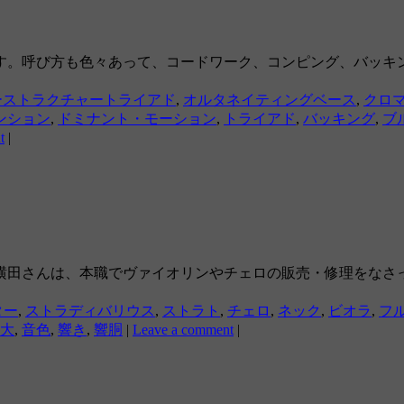
す。呼び方も色々あって、コードワーク、コンピング、バッキ
ーストラクチャートライアド
,
オルタネイティングベース
,
クロ
ンション
,
ドミナント・モーション
,
トライアド
,
バッキング
,
ブ
t
|
横田さんは、本職でヴァイオリンやチェロの販売・修理をなさっ
ター
,
ストラディバリウス
,
ストラト
,
チェロ
,
ネック
,
ビオラ
,
フ
大
,
音色
,
響き
,
響胴
|
Leave a comment
|