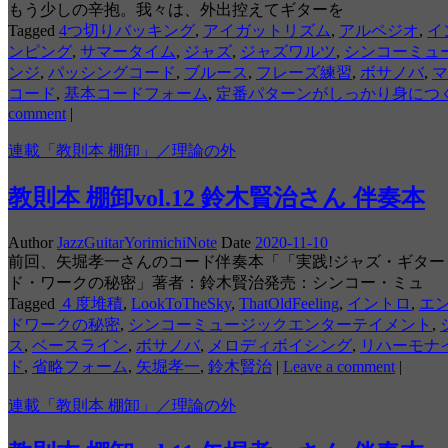
もう少しの辛抱。我々は、外出控えてギターを
Tagged
4つ切りバッキング
,
アイガットリズム
,
アルペジオ
,
イ
ンピング
,
サマータイム
,
ジャズ
,
ジャズワルツ
,
シンコーミュ
ンジ
,
パッシングコード
,
ブルース
,
フレーズ練習
,
ボサノバ
,
マ
コード
,
基本コードフォーム
,
定番パターンがしっかり身につ
comment
|
連載「教則本 棚卸」／理論の外
教則本 棚卸vol.12 鈴木賢治さん 伴奏本
Author
JazzGuitarYorimichiNote
Date
2020-11-10
前回、矢堀孝一さんのコード伴奏本「「実践!ジャズ・ギタ
ド・ワークの秘密」著者：鈴木賢治発売：シンコー・ミュ
Tagged
４度堆積
,
LookToTheSky
,
ThatOldFeeling
,
イントロ
,
エン
ドワークの秘密
,
シンコーミュージックエンターテイメント
,
ス
,
ベースライン
,
ボサノバ
,
メロディボイシング
,
リハーモナ
ド
,
省略フォーム
,
矢堀孝一
,
鈴木賢治
|
Leave a comment
|
連載「教則本 棚卸」／理論の外