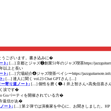
とうございます。書き込みに�
ート:
[…] 京都とジャズ❷創業51年のジャズ喫茶https://jazzguitarn
年以上と長い
ート:
[…] 穴場紹介❹ジャズ喫茶ベイシーhttps://jazzguitarnote.info
ト:
[…] 達人に聞く vol.23 Chat GPTさん […]
ズギター寄り道ノート:
[…] 個性を磨く❶-1 井上智さん×高免信喜さんhttps
く涙です�
に Go Goパーティを開催されている方�
今返信があ�
ノート:
[…] 第２弾では演奏家を中心に、お聞きしました。HP 