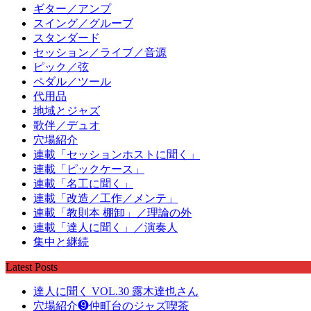
ギター／アンプ
スイング／グルーブ
スタンダード
セッション／ライブ／音源
ピック／弦
ペダル／ツール
代用品
地域とジャズ
歌伴／デュオ
穴場紹介
連載「セッションホストに聞く」
連載「ピックケース」
連載「名工に聞く」
連載「改造／工作／メンテ」
連載「教則本 棚卸」／理論の外
連載「達人に聞く」／演奏人
集中と継続
Latest Posts
達人に聞く VOL.30 露木達也さん
穴場紹介❾仲町台のジャズ喫茶