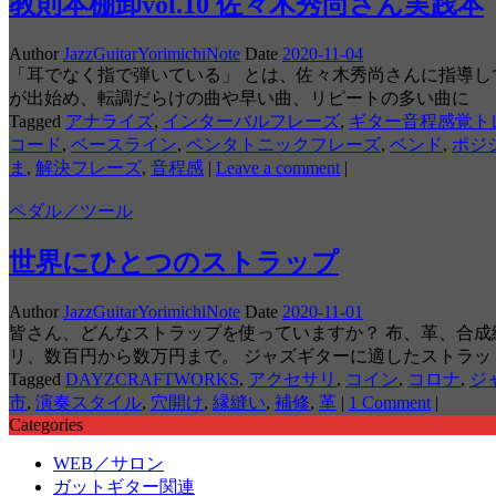
教則本棚卸vol.10 佐々木秀尚さん実践本
Author
JazzGuitarYorimichiNote
Date
2020-11-04
「耳でなく指で弾いている」 とは、佐々木秀尚さんに指導し
が出始め、転調だらけの曲や早い曲、リピートの多い曲に
Tagged
アナライズ
,
インターバルフレーズ
,
ギター音程感覚ト
コード
,
ベースライン
,
ペンタトニックフレーズ
,
ベンド
,
ポジ
ま
,
解決フレーズ
,
音程感
|
Leave a comment
|
ペダル／ツール
世界にひとつのストラップ
Author
JazzGuitarYorimichiNote
Date
2020-11-01
皆さん、どんなストラップを使っていますか？ 布、革、合
リ、数百円から数万円まで。 ジャズギターに適したストラッ
Tagged
DAYZCRAFTWORKS
,
アクセサリ
,
コイン
,
コロナ
,
ジ
市
,
演奏スタイル
,
穴開け
,
縁縫い
,
補修
,
革
|
1 Comment
|
Categories
WEB／サロン
ガットギター関連