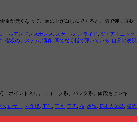
、余裕が無くなって、頭の中が白じんでくると、指で弾く症状
コールアンドレスポンス
,
スケール
,
スライド
,
ダイアトニック
す
,
指板のシステム
,
演奏
,
耳でなく指で弾いている
,
自分の表現
柄、ポイント入り。フォーク系、パンク系。値段もピンキ
い
,
レザー
,
六角橋
,
工作
,
工具
,
工房
,
布
,
改造
,
日本人体型
,
横浜