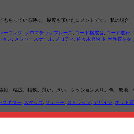
てもらっている時に、幾度も頂いたコメントです。 私の場合
レーニング
,
クロマチックフレーズ
,
コード構成音
,
コード進行
,
ション
,
メジャースケール
,
メロディ
,
佐々木秀尚
,
同音異弦を探
成繊維。幅広、幅狭。薄い、厚い、クッション入り。色。無地、
ャズギター
,
スタッズ
,
ステッチ
,
ストラップ
,
デザイン
,
ネット買