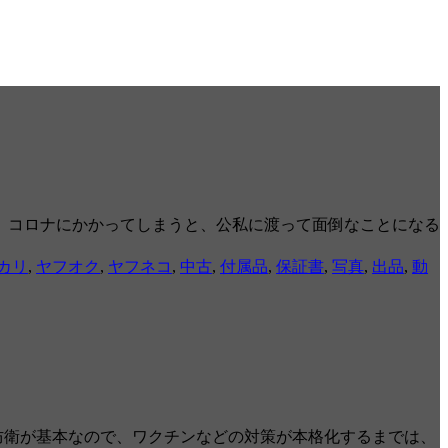
。コロナにかかってしまうと、公私に渡って面倒なことになる
カリ
,
ヤフオク
,
ヤフネコ
,
中古
,
付属品
,
保証書
,
写真
,
出品
,
動
自己防衛が基本なので、ワクチンなどの対策が本格化するまでは、