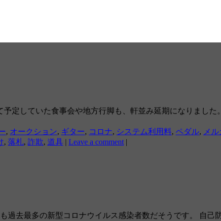
て予定していた食事会や地方行脚も、軒並み延期になりました
ー
,
オークション
,
ギター
,
コロナ
,
システム利用料
,
ペダル
,
メル
け
,
落札
,
詐欺
,
道具
|
Leave a comment
|
、いづれも過去最多の新型コロナウイルス感染者数だそうです。 