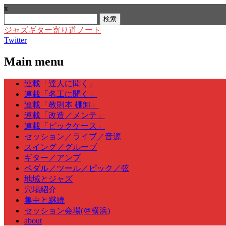
x
検
索:
ジャズギター寄り道ノート
Twitter
Main menu
Skip
連載「達人に聞く」
to
連載「名工に聞く」
content
連載「教則本 棚卸」
連載「改造／メンテ」
連載「ピックケース」
セッション／ライブ／音源
スイング／グルーブ
ギター／アンプ
ペダル／ツール／ピック／弦
地域とジャズ
穴場紹介
集中と継続
セッション会場(＠横浜)
about