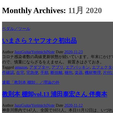
Monthly Archives:
11月 2020
ペダル／ツール
いまさら？ヤフオク初出品
Author
JazzGuitarYorimichiNote
Date
2020-11-23
コロナ感染者数の高値更新状態が続いています。年末にかけ
ので、慎重にならざるをえません。 前置きはさておき。
Tagged
amazon
,
アダプター
,
アプリ
,
エアパッキン
,
エフェクタ
作確認
,
在宅
,
宅急便
,
手順
,
断捨離
,
梱包
,
楽器
,
機材整理
,
片付
連載「教則本 棚卸」／理論の外
教則本 棚卸vol.13 浦田泰宏さん 伴奏本
Author
JazzGuitarYorimichiNote
Date
2020-11-12
神奈川県内で147人、全国で1651人。本日11月12日は