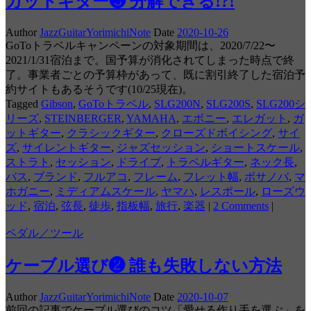
ガットギター❸ 分解できる!?!
Author
JazzGuitarYorimichiNote
Date
2020-10-26
GoToトラベルキャンペーンの対象期間は、2020/7/22〜
2021/1/31宿泊まで。国予算が消化されてしまった時点で終
了。事業者ごとの予算枠があって、既に割引終了した宿泊予
約サイトもあるそうです(10/25現在)。
Tagged
Gibson
,
GoToトラベル
,
SLG200N
,
SLG200S
,
SLG200シ
リーズ
,
STEINBERGER
,
YAMAHA
,
エボニー
,
エレガット
,
ガ
ットギター
,
クラシックギター
,
クローズドボイシング
,
サイ
ズ
,
サイレントギター
,
ジャズセッション
,
ショートスケール
,
ストラト
,
セッション
,
ドライブ
,
トラベルギター
,
ネック長
,
バス
,
ブランド
,
フルアコ
,
フレーム
,
フレット幅
,
ボサノバ
,
マ
ホガニー
,
ミディアムスケール
,
ヤマハ
,
レスポール
,
ローズウ
ッド
,
宿泊
,
弦長
,
徒歩
,
指板幅
,
旅行
,
楽器
|
2 Comments
|
ペダル／ツール
ケーブル選び❷ 誰も失敗しない方法
Author
JazzGuitarYorimichiNote
Date
2020-10-07
前回の記事でケーブル選びのコツ「愛せる作り手を選ぶ」を