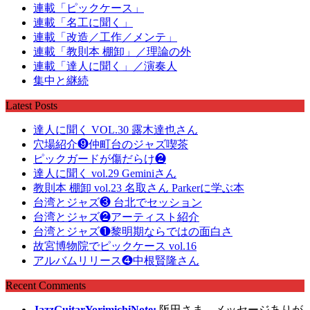
連載「ピックケース」
連載「名工に聞く」
連載「改造／工作／メンテ」
連載「教則本 棚卸」／理論の外
連載「達人に聞く」／演奏人
集中と継続
Latest Posts
達人に聞く VOL.30 露木達也さん
穴場紹介❾仲町台のジャズ喫茶
ピックガードが傷だらけ❷
達人に聞く vol.29 Geminiさん
教則本 棚卸 vol.23 名取さん Parkerに学ぶ本
台湾とジャズ❸ 台北でセッション
台湾とジャズ❷アーティスト紹介
台湾とジャズ❶黎明期ならではの面白さ
故宮博物院でピックケース vol.16
アルバムリリース❹中根賢隆さん
Recent Comments
JazzGuitarYorimichiNote:
阪田さま。メッセージありが