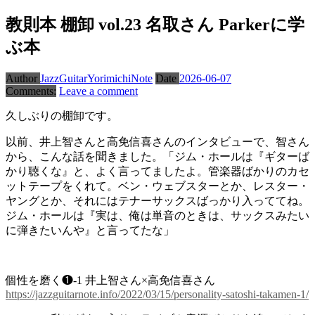
教則本 棚卸 vol.23 名取さん Parkerに学
ぶ本
Author
JazzGuitarYorimichiNote
Date
2026-06-07
Comments:
Leave a comment
久しぶりの棚卸です。
以前、井上智さんと高免信喜さんのインタビューで、智さん
から、こんな話を聞きました。「ジム・ホールは『ギターば
かり聴くな』と、よく言ってましたよ。管楽器ばかりのカセ
ットテープをくれて。ベン・ウェブスターとか、レスター・
ヤングとか、それにはテナーサックスばっかり入っててね。
ジム・ホールは『実は、俺は単音のときは、サックスみたい
に弾きたいんや』と言ってたな」
個性を磨く❶-1 井上智さん×高免信喜さん
https://jazzguitarnote.info/2022/03/15/personality-satoshi-takamen-1/