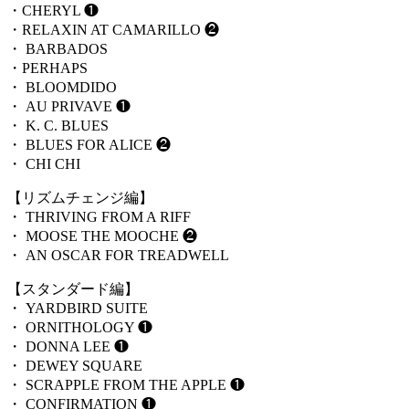
・CHERYL ❶
・RELAXIN AT CAMARILLO ❷
・ BARBADOS
・PERHAPS
・ BLOOMDIDO
・ AU PRIVAVE ❶
・ K. C. BLUES
・ BLUES FOR ALICE ❷
・ CHI CHI
【リズムチェンジ編】
・ THRIVING FROM A RIFF
・ MOOSE THE MOOCHE ❷
・ AN OSCAR FOR TREADWELL
【スタンダード編】
・ YARDBIRD SUITE
・ ORNITHOLOGY ❶
・ DONNA LEE ❶
・ DEWEY SQUARE
・ SCRAPPLE FROM THE APPLE ❶
・ CONFIRMATION ❶