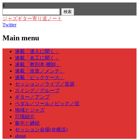
x
検
索:
ジャズギター寄り道ノート
Twitter
Main menu
Skip
連載「達人に聞く」
to
連載「名工に聞く」
content
連載「教則本 棚卸」
連載「改造／メンテ」
連載「ピックケース」
セッション／ライブ／音源
スイング／グルーブ
ギター／アンプ
ペダル／ツール／ピック／弦
地域とジャズ
穴場紹介
集中と継続
セッション会場(＠横浜)
about