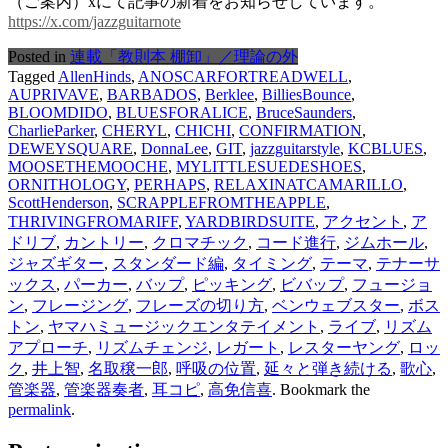
（ご案内）xにて記事の新着をお知らせしています。
https://x.com/jazzguitarnote
Posted in
連載「教則本 棚卸」／理論の外
Tagged
AllenHinds
,
ANOSCARFORTREADWELL
,
AUPRIVAVE
,
BARBADOS
,
Berklee
,
BilliesBounce
,
BLOOMDIDO
,
BLUESFORALICE
,
BruceSaunders
,
CharlieParker
,
CHERYL
,
CHICHI
,
CONFIRMATION
,
DEWEYSQUARE
,
DonnaLee
,
GIT
,
jazzguitarstyle
,
KCBLUES
,
MOOSETHEMOOCHE
,
MYLITTLESUEDESHOES
,
ORNITHOLOGY
,
PERHAPS
,
RELAXINATCAMARILLO
,
ScottHenderson
,
SCRAPPLEFROMTHEAPPLE
,
THRIVINGFROMARIFF
,
YARDBIRDSUITE
,
アクセント
,
ア
ドリブ
,
カントリー
,
クロマチック
,
コード進行
,
ジムホール
,
ジャズギター
,
スタンダード編
,
タイミング
,
テーマ
,
テナーサ
ックス
,
パーカー
,
バップ
,
ピッキング
,
ビバップ
,
フュージョ
ン
,
フレージング
,
フレーズの切り方
,
ベンウェブスター
,
ボス
トン
,
ヤマハミュージックエンタテイメント
,
ライブ
,
リズム
アプローチ
,
リズムチェンジ
,
レガート
,
レスターヤング
,
ロッ
ク
,
井上智
,
名取穣一郎
,
呼吸の位置
,
延々と弾き続ける
,
歌心
,
管楽器
,
管楽器奏者
,
耳コピ
,
高免信喜
. Bookmark the
permalink
.