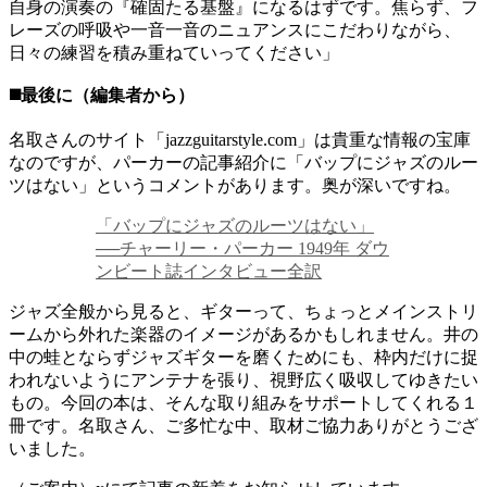
自身の演奏の『確固たる基盤』になるはずです。焦らず、フ
レーズの呼吸や一音一音のニュアンスにこだわりながら、
日々の練習を積み重ねていってください」
◼️最後に（編集者から）
名取さんのサイト「jazzguitarstyle.com」は貴重な情報の宝庫
なのですが、パーカーの記事紹介に「バップにジャズのルー
ツはない」というコメントがあります。奥が深いですね。
「バップにジャズのルーツはない」
──チャーリー・パーカー 1949年 ダウ
ンビート誌インタビュー全訳
ジャズ全般から見ると、ギターって、ちょっとメインストリ
ームから外れた楽器のイメージがあるかもしれません。井の
中の蛙とならずジャズギターを磨くためにも、枠内だけに捉
われないようにアンテナを張り、視野広く吸収してゆきたい
もの。今回の本は、そんな取り組みをサポートしてくれる１
冊です。名取さん、ご多忙な中、取材ご協力ありがとうござ
いました。