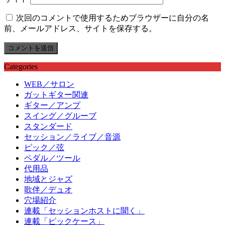
次回のコメントで使用するためブラウザーに自分の名
前、メールアドレス、サイトを保存する。
Categories
WEB／サロン
ガットギター関連
ギター／アンプ
スイング／グルーブ
スタンダード
セッション／ライブ／音源
ピック／弦
ペダル／ツール
代用品
地域とジャズ
歌伴／デュオ
穴場紹介
連載「セッションホストに聞く」
連載「ピックケース」