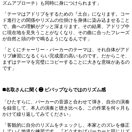
ズムアプローチ）も同時に身につけられます」
「テーマはアドリブをするための『土台』になります。コー
ド進行との関係やリズムの仕掛けを身体に染み込ませること
で、曲への理解がグッと深まります。その結果、アドリブ中
に現在地を見失うことがなくなり、その曲に合ったフレーズ
が自然と頭の中で鳴るようになるんです」
「とくにチャーリー・パーカーのテーマは、それ自体がアド
リブ練習になるくらい完成度の高いものです。だからこそ、
まずはテーマを完璧にコピーすることに大きな意味があるの
です」
◼️名取さんに聞く❷ ビバップならではのリズム感
「ひたすらに、パーカーの音源と合わせて弾き、自分の演奏
を録音して、本人の演奏と聴き比べる。この作業を何ヶ月も
かけて繰り返してみてください」
「客観的に自分のリズムをチェックし、本家とのズレを修正
していく地道な練習です。『どうすればパーカーと同じリズ