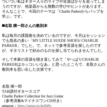
ついつい私はギター入りのライブや音源ばかりを追ってしま
うのですが、他楽器からも無数の学びやヒントがあります。
そんなことで、今回のテーマは「Charlie Parkerからバップを
学ぶ」です。
◼️名取 穣一郎さんの教則本
私は毎月の課題曲を決めているのですが、今月はセッション
でも指名の多い「MY LITTLE SUEDE SHOES/ CHARLIE
PARKER」でした。で、ネットで参考音源を探したのです
が、ギタリストで好みのものを探し当てられませんでした。
そして本家の音源を聴き直してみて「やっぱりCHARLIE
PARKERはカッコいいなあ」と思ったところで、名取さんの
教則本を思い出した次第です。
名取 穣一郎
TAB譜付ギタースコア
Charlie Parker Collection for Jazz Guitar
（参考演奏&マイナスワンCD付き）
amazon：
https://amzn.to/4e8it8y