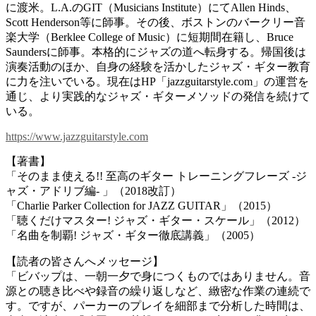
に渡米。L.A.のGIT（Musicians Institute）にてAllen Hinds、
Scott Henderson等に師事。その後、ボストンのバークリー音
楽大学（Berklee College of Music）に短期間在籍し、Bruce
Saundersに師事。本格的にジャズの道へ転身する。帰国後は
演奏活動のほか、自身の経験を活かしたジャズ・ギター教育
に力を注いでいる。現在はHP「jazzguitarstyle.com」の運営を
通じ、より実践的なジャズ・ギターメソッドの発信を続けて
いる。
https://www.jazzguitarstyle.com
【著書】
「そのまま使える!! 至高のギター トレーニングフレーズ -ジ
ャズ・アドリブ編- 」（2018改訂）
「Charlie Parker Collection for JAZZ GUITAR」（2015）
「聴くだけマスター! ジャズ・ギター・スケール」（2012）
「名曲を制覇! ジャズ・ギター徹底講義」（2005）
【読者の皆さんへメッセージ】
「ビバップは、一朝一夕で身につくものではありません。音
源との聴き比べや録音の繰り返しなど、緻密な作業の連続で
す。ですが、パーカーのプレイを細部まで分析した時間は、