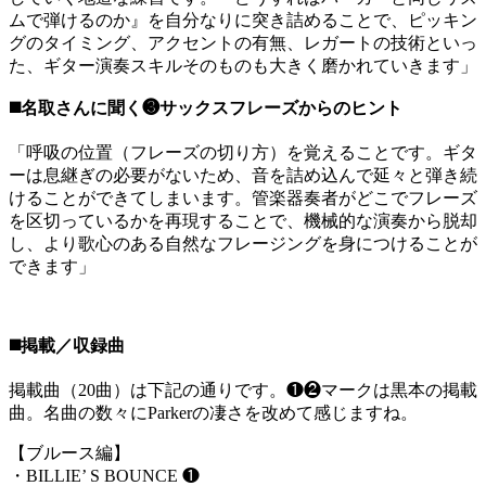
ムで弾けるのか』を自分なりに突き詰めることで、ピッキン
グのタイミング、アクセントの有無、レガートの技術といっ
た、ギター演奏スキルそのものも大きく磨かれていきます」
◼️名取さんに聞く❸サックスフレーズからのヒント
「呼吸の位置（フレーズの切り方）を覚えることです。ギタ
ーは息継ぎの必要がないため、音を詰め込んで延々と弾き続
けることができてしまいます。管楽器奏者がどこでフレーズ
を区切っているかを再現することで、機械的な演奏から脱却
し、より歌心のある自然なフレージングを身につけることが
できます」
◼️掲載／収録曲
掲載曲（20曲）は下記の通りです。❶❷マークは黒本の掲載
曲。名曲の数々にParkerの凄さを改めて感じますね。
【ブルース編】
・BILLIE’ S BOUNCE ❶