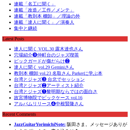
連載「名工に聞く」
連載「改造／工作／メンテ」
連載「教則本 棚卸」／理論の外
連載「達人に聞く」／演奏人
集中と継続
Latest Posts
達人に聞く VOL.30 露木達也さん
穴場紹介❾仲町台のジャズ喫茶
ピックガードが傷だらけ❷
達人に聞く vol.29 Geminiさん
教則本 棚卸 vol.23 名取さん Parkerに学ぶ本
台湾とジャズ❸ 台北でセッション
台湾とジャズ❷アーティスト紹介
台湾とジャズ❶黎明期ならではの面白さ
故宮博物院でピックケース vol.16
アルバムリリース❹中根賢隆さん
Recent Comments
JazzGuitarYorimichiNote:
阪田さま。メッセージありが