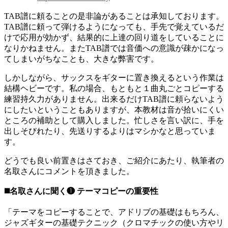
TAB譜に頼ることの是非論があることは承知しております。
TAB譜に頼って弾けるようになっても、手先で覚えているだ
けで応用が効かず、結果的に上達の回り道をしていることに
なりかねません。またTAB譜では音価への意識が疎かになっ
てしまいがちなことも、大きな弊害です。
しかしながら、サックスをギターに置き換えるという作業は
結構ヘビーです。私の場合、もともと１曲丸ごとコピーする
練習持久力がありません。出来るだけTAB譜に頼らないよう
にしたいということもありますが、本教材は音が拾いにくい
ところの補助として購入しました。忙しさを言い訳に、手を
出しそびれたり、先送りするよりはマシかなと思っていま
す。
どうでも良い前置きはさておき、ご紹介にあたり、執筆者の
名取さんにコメントを頂きました。
◼️名取さんに聞く❶ テーマコピーの重要性
「テーマをコピーすることで、アドリブの基礎はもちろん、
ジャズギターの基礎テクニック（クロマチックの使い方やリ