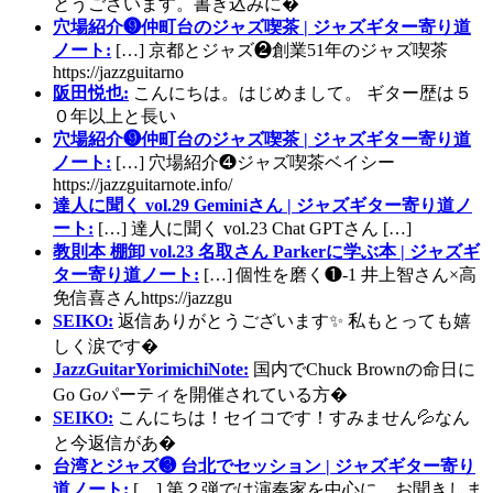
とうございます。書き込みに�
穴場紹介❾仲町台のジャズ喫茶 | ジャズギター寄り道
ノート:
[…] 京都とジャズ❷創業51年のジャズ喫茶
https://jazzguitarno
阪田悦也:
こんにちは。はじめまして。 ギター歴は５
０年以上と長い
穴場紹介❾仲町台のジャズ喫茶 | ジャズギター寄り道
ノート:
[…] 穴場紹介❹ジャズ喫茶ベイシー
https://jazzguitarnote.info/
達人に聞く vol.29 Geminiさん | ジャズギター寄り道ノ
ート:
[…] 達人に聞く vol.23 Chat GPTさん […]
教則本 棚卸 vol.23 名取さん Parkerに学ぶ本 | ジャズギ
ター寄り道ノート:
[…] 個性を磨く❶-1 井上智さん×高
免信喜さんhttps://jazzgu
SEIKO:
返信ありがとうございます✨ 私もとっても嬉
しく涙です�
JazzGuitarYorimichiNote:
国内でChuck Brownの命日に
Go Goパーティを開催されている方�
SEIKO:
こんにちは！セイコです！すみません💦なん
と今返信があ�
台湾とジャズ❸ 台北でセッション | ジャズギター寄り
道ノート:
[…] 第２弾では演奏家を中心に、お聞きしま