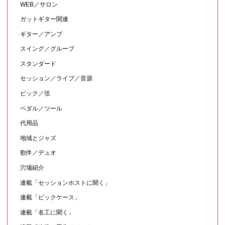
WEB／サロン
ガットギター関連
ギター／アンプ
スイング／グルーブ
スタンダード
セッション／ライブ／音源
ピック／弦
ペダル／ツール
代用品
地域とジャズ
歌伴／デュオ
穴場紹介
連載「セッションホストに聞く」
連載「ピックケース」
連載「名工に聞く」