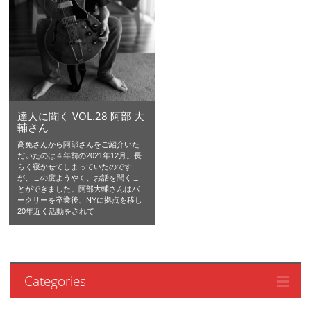
達人に聞く VOL.28 阿部 大
輔さん
高免さんから阿部さんをご紹介いた
だいたのは４年前の2021年12月。長
らく寝かせてしまっていたのです
が、この度ようやく、お話を聞くこ
とができました。阿部大輔さんはバ
ークリーを卒業後、NYに拠点を移し
20年近く活動をされて
Categories