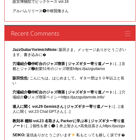
故宮博物院でピックケース vol.16
アルバムリリース❹中根賢隆さん
Recent Comments
JazzGuitarYorimichiNote:
阪田さま。メッセージありがとうござい
ます。書き込みに�
穴場紹介❾仲町台のジャズ喫茶 | ジャズギター寄り道ノート:
[…] 京
都とジャズ❷創業51年のジャズ喫茶https://jazzguitarno
阪田悦也:
こんにちは。はじめまして。 ギター歴は５０年以上と長
い
穴場紹介❾仲町台のジャズ喫茶 | ジャズギター寄り道ノート:
[…] 穴
場紹介❹ジャズ喫茶ベイシーhttps://jazzguitarnote.info/
達人に聞く vol.29 Geminiさん | ジャズギター寄り道ノート:
[…] 達
人に聞く vol.23 Chat GPTさん […]
教則本 棚卸 vol.23 名取さん Parkerに学ぶ本 | ジャズギター寄り道
ノート:
[…] 個性を磨く❶-1 井上智さん×高免信喜さんhttps://jazzgu
SEIKO:
返信ありがとうございます
私もとっても嬉しく涙です�