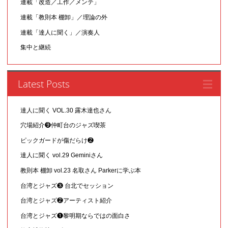
連載「改造／工作／メンテ」
連載「教則本 棚卸」／理論の外
連載「達人に聞く」／演奏人
集中と継続
Latest Posts
達人に聞く VOL.30 露木達也さん
穴場紹介❾仲町台のジャズ喫茶
ピックガードが傷だらけ❷
達人に聞く vol.29 Geminiさん
教則本 棚卸 vol.23 名取さん Parkerに学ぶ本
台湾とジャズ❸ 台北でセッション
台湾とジャズ❷アーティスト紹介
台湾とジャズ❶黎明期ならではの面白さ