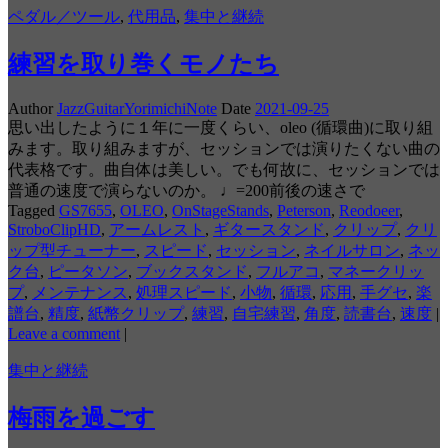
ペダル／ツール
,
代用品
,
集中と継続
練習を取り巻くモノたち
Author
JazzGuitarYorimichiNote
Date
2021-09-25
思い出したように１年に一度くらい、oleo (循環曲)に取り組
みます。取り組みますが、セッションでは演りたくない曲の
代表格です。曲自体は美しい。でも何故に、セッションでは
普通の速度で演らないのか。 ♩=200前後の速さで
Tagged
GS7655
,
OLEO
,
OnStageStands
,
Peterson
,
Reodoeer
,
StroboClipHD
,
アームレスト
,
ギタースタンド
,
クリップ
,
クリ
ップ型チューナー
,
スピード
,
セッション
,
ネイルサロン
,
ネッ
ク台
,
ピータソン
,
ブックスタンド
,
フルアコ
,
マネークリッ
プ
,
メンテナンス
,
処理スピード
,
小物
,
循環
,
応用
,
手グセ
,
楽
譜台
,
精度
,
紙幣クリップ
,
練習
,
自宅練習
,
角度
,
読書台
,
速度
|
Leave a comment
|
集中と継続
梅雨を過ごす