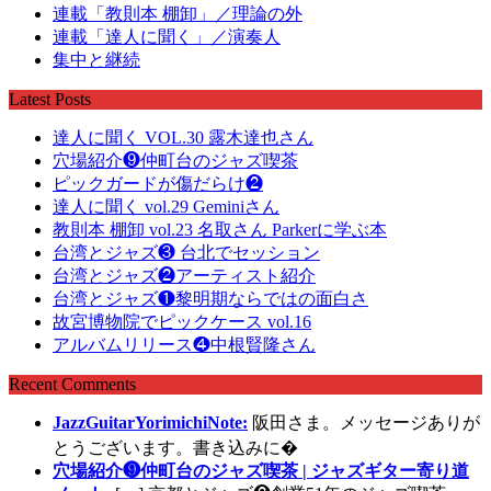
連載「教則本 棚卸」／理論の外
連載「達人に聞く」／演奏人
集中と継続
Latest Posts
達人に聞く VOL.30 露木達也さん
穴場紹介❾仲町台のジャズ喫茶
ピックガードが傷だらけ❷
達人に聞く vol.29 Geminiさん
教則本 棚卸 vol.23 名取さん Parkerに学ぶ本
台湾とジャズ❸ 台北でセッション
台湾とジャズ❷アーティスト紹介
台湾とジャズ❶黎明期ならではの面白さ
故宮博物院でピックケース vol.16
アルバムリリース❹中根賢隆さん
Recent Comments
JazzGuitarYorimichiNote:
阪田さま。メッセージありが
とうございます。書き込みに�
穴場紹介❾仲町台のジャズ喫茶 | ジャズギター寄り道