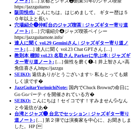
ノート:
[…] 京都とジャズ❷創業51年のジャズ喫茶
https://jazzguitarno
阪田悦也:
こんにちは。はじめまして。 ギター歴は５
０年以上と長い
穴場紹介❾仲町台のジャズ喫茶 | ジャズギター寄り道
ノート:
[…] 穴場紹介❹ジャズ喫茶ベイシー
https://jazzguitarnote.info/
達人に聞く vol.29 Geminiさん | ジャズギター寄り道ノ
ート:
[…] 達人に聞く vol.23 Chat GPTさん […]
教則本 棚卸 vol.23 名取さん Parkerに学ぶ本 | ジャズギ
ター寄り道ノート:
[…] 個性を磨く❶-1 井上智さん×高
免信喜さんhttps://jazzgu
SEIKO:
返信ありがとうございます✨ 私もとっても嬉
しく涙です�
JazzGuitarYorimichiNote:
国内でChuck Brownの命日に
Go Goパーティを開催されている方�
SEIKO:
こんにちは！セイコです！すみません💦なん
と今返信があ�
台湾とジャズ❸ 台北でセッション | ジャズギター寄り
道ノート:
[…] 第２弾では演奏家を中心に、お聞きしま
した。HP [