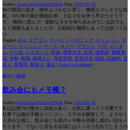
Author
JazzGuitarYorimichiNote
Date
2021-05-19
桜の開花に続き、例年よりかなり早く、梅雨入りしそうな気
配。1951年の統計開始以来、１位２位を争う早さだそうで
す。 梅雨に因んで、新鮮なネタを持ち合わせている訳でも
なく躊躇もありましたが、記録的な梅雨とあっては放ってお
け
Tagged
elixir
,
エアコン
,
ケース
,
シーズニング
,
セッション
,
ダ
メージ
,
テンション
,
ナット
,
ネック
,
ブランド
,
ペグ
,
メンタ
ル
,
ヤル気
,
レスポンス
,
乾燥
,
保管方法
,
合羽
,
国産材
,
寒暖差
,
弦
,
木材
,
梅雨
,
梅雨入り
,
湿度管理
,
直射日光
,
眠気
,
記録的
,
逆
反り
,
長風呂
,
順反り
,
風土
|
Leave a comment
|
集中と継続
飲み会にもメモ帳？
Author
JazzGuitarYorimichiNote
Date
2018-08-18
私は記憶力の無さに自信があり、公私に渡ってメモ魔です。
仕事では紙の手帳とパソコン、スマホを駆使して、ようやく
人並みな感じ。飲み会にも紙のメモ帳を持参し面白い話をメ
モります。でないと店を出る頃にはスッカリ忘れてしまうの