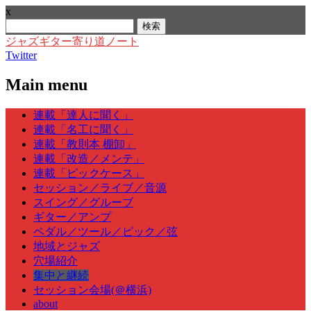
x
検
索:
ジャズギター寄り道ノート
Twitter
Main menu
Skip
連載「達人に聞く」
to
連載「名工に聞く」
content
連載「教則本 棚卸」
連載「改造／メンテ」
連載「ピックケース」
セッション／ライブ／音源
スイング／グルーブ
ギター／アンプ
ペダル／ツール／ピック／弦
地域とジャズ
穴場紹介
集中と継続
セッション会場(＠横浜)
about