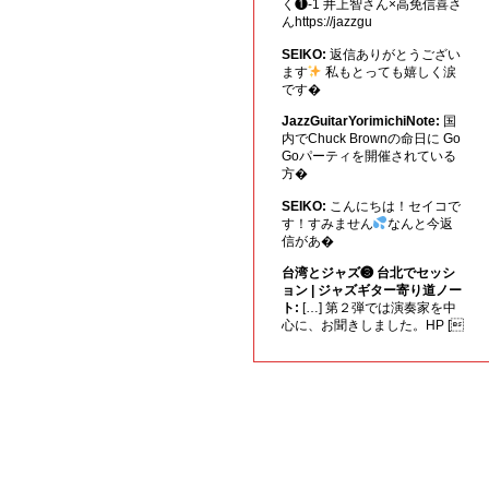
く❶-1 井上智さん×高免信喜さ
んhttps://jazzgu
SEIKO:
返信ありがとうござい
ます
私もとっても嬉しく涙
です�
JazzGuitarYorimichiNote:
国
内でChuck Brownの命日に Go
Goパーティを開催されている
方�
SEIKO:
こんにちは！セイコで
す！すみません
なんと今返
信があ�
台湾とジャズ❸ 台北でセッシ
ョン | ジャズギター寄り道ノー
ト:
[…] 第２弾では演奏家を中
心に、お聞きしました。HP [