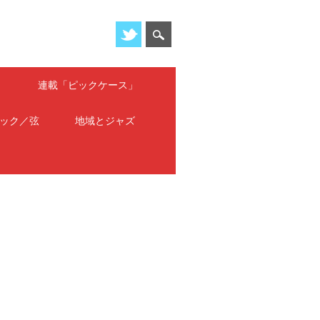
」
連載「ピックケース」
ック／弦
地域とジャズ