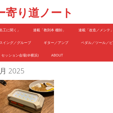
ー寄り道ノート
名工に聞く」
連載「教則本 棚卸」
連載「改造／メンテ
スイング／グルーブ
ギター／アンプ
ペダル／ツール／ピ
セッション会場(＠横浜)
ABOUT
月 2025