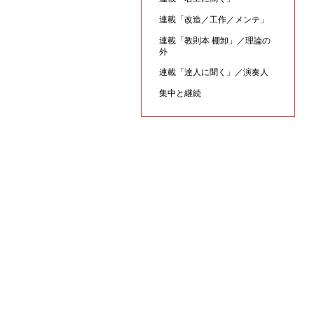
連載「改造／工作／メンテ」
連載「教則本 棚卸」／理論の
外
連載「達人に聞く」／演奏人
集中と継続