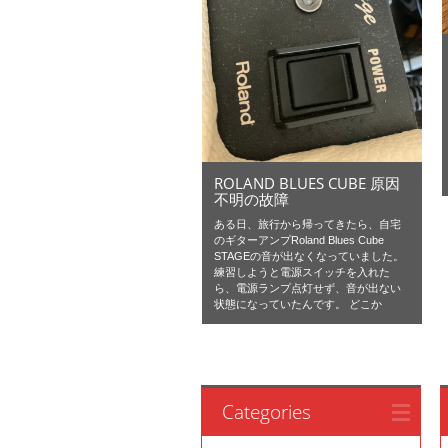
ROLAND BLUES CUBE 原因
不明の故障
ある日、旅行から帰ってきたら、自宅
のギターアンプRoland Blues Cube
STAGEの音が出なくなっていました。
練習しようと電源スイッチを入れた
ら、電源ランプ点灯せず、音が出ない
状態になっていたんです。 どこか
Categories