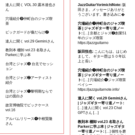
達人に聞く VOL.30 露木達也さ
JazzGuitarYorimichiNote:
阪
ん
田さま。メッセージありがと
うございます。書き込みに�
穴場紹介❾仲町台のジャズ喫
茶
穴場紹介❾仲町台のジャズ喫
茶 | ジャズギター寄り道ノー
ピックガードが傷だらけ❷
ト:
[…] 京都とジャズ❷創業51
年のジャズ喫茶
達人に聞く vol.29 Geminiさん
https://jazzguitarno
教則本 棚卸 vol.23 名取さん
阪田悦也:
こんにちは。はじめ
Parkerに学ぶ本
まして。 ギター歴は５０年以
上と長い
台湾とジャズ❸ 台北でセッシ
ョン
穴場紹介❾仲町台のジャズ喫
茶 | ジャズギター寄り道ノー
台湾とジャズ❷アーティスト
ト:
[…] 穴場紹介❹ジャズ喫茶
紹介
ベイシー
https://jazzguitarnote.info/
台湾とジャズ❶黎明期ならで
はの面白さ
達人に聞く vol.29 Geminiさん
| ジャズギター寄り道ノート:
故宮博物院でピックケース
[…] 達人に聞く vol.23 Chat
vol.16
GPTさん […]
アルバムリリース❹中根賢隆
教則本 棚卸 vol.23 名取さん
さん
Parkerに学ぶ本 | ジャズギタ
ー寄り道ノート:
[…] 個性を磨