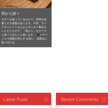
明かり諸々
ギターを扱っているなかで、照明を必
要とする場面があります。今回、サン
ワダイレクトさんからモニター商品を
いただいたので、「明かり」をテーマ
に拾ってみたいと思います。
ステー
ジ上で譜面を照らす 以前に、譜面台に
取り付ける
Latest Posts
Recent Comments