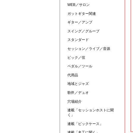
WEB／サロン
ガットギター関連
ギター／アンプ
スイング／グルーブ
スタンダード
セッション／ライブ／音源
ピック／弦
ペダル／ツール
代用品
地域とジャズ
歌伴／デュオ
穴場紹介
連載「セッションホストに聞
く」
連載「ピックケース」
連載「名工に聞く」