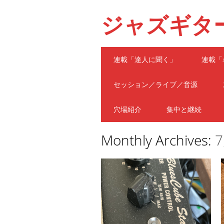
ジャズギタ
Main menu
Skip
連載「達人に聞く」
連載「
to
content
セッション／ライブ／音源
穴場紹介
集中と継続
Monthly Archives:
7