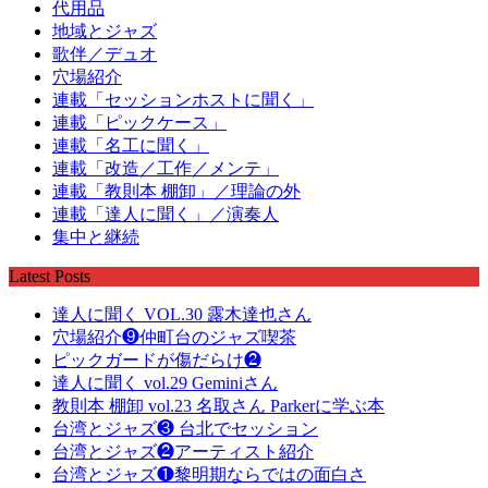
代用品
地域とジャズ
歌伴／デュオ
穴場紹介
連載「セッションホストに聞く」
連載「ピックケース」
連載「名工に聞く」
連載「改造／工作／メンテ」
連載「教則本 棚卸」／理論の外
連載「達人に聞く」／演奏人
集中と継続
Latest Posts
達人に聞く VOL.30 露木達也さん
穴場紹介❾仲町台のジャズ喫茶
ピックガードが傷だらけ❷
達人に聞く vol.29 Geminiさん
教則本 棚卸 vol.23 名取さん Parkerに学ぶ本
台湾とジャズ❸ 台北でセッション
台湾とジャズ❷アーティスト紹介
台湾とジャズ❶黎明期ならではの面白さ