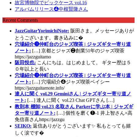
故宮博物院でピックケース vol.16
アルバムリリース❹中根賢隆さん
Recent Comments
JazzGuitarYorimichiNote:
阪田さま。メッセージありが
とうございます。書き込みに�
穴場紹介❾仲町台のジャズ喫茶 | ジャズギター寄り道
ノート:
[…] 京都とジャズ❷創業51年のジャズ喫茶
https://jazzguitarno
阪田悦也:
こんにちは。はじめまして。 ギター歴は５
０年以上と長い
穴場紹介❾仲町台のジャズ喫茶 | ジャズギター寄り道
ノート:
[…] 穴場紹介❹ジャズ喫茶ベイシー
https://jazzguitarnote.info/
達人に聞く vol.29 Geminiさん | ジャズギター寄り道ノ
ート:
[…] 達人に聞く vol.23 Chat GPTさん […]
教則本 棚卸 vol.23 名取さん Parkerに学ぶ本 | ジャズギ
ター寄り道ノート:
[…] 個性を磨く❶-1 井上智さん×高
免信喜さんhttps://jazzgu
SEIKO:
返信ありがとうございます✨ 私もとっても嬉
しく涙です�