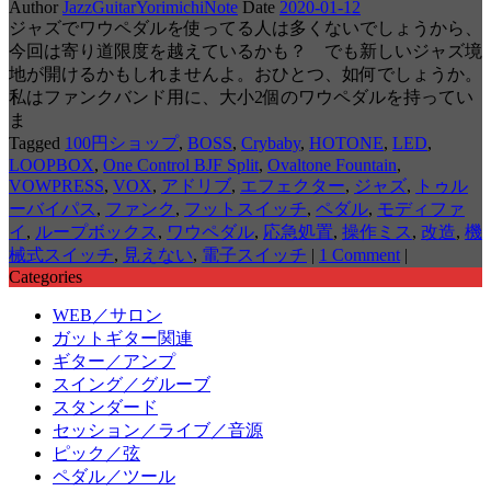
Author
JazzGuitarYorimichiNote
Date
2020-01-12
ジャズでワウペダルを使ってる人は多くないでしょうから、
今回は寄り道限度を越えているかも？ でも新しいジャズ境
地が開けるかもしれませんよ。おひとつ、如何でしょうか。
私はファンクバンド用に、大小2個のワウペダルを持ってい
ま
Tagged
100円ショップ
,
BOSS
,
Crybaby
,
HOTONE
,
LED
,
LOOPBOX
,
One Control BJF Split
,
Ovaltone Fountain
,
VOWPRESS
,
VOX
,
アドリブ
,
エフェクター
,
ジャズ
,
トゥル
ーバイパス
,
ファンク
,
フットスイッチ
,
ペダル
,
モディファ
イ
,
ループボックス
,
ワウペダル
,
応急処置
,
操作ミス
,
改造
,
機
械式スイッチ
,
見えない
,
電子スイッチ
|
1 Comment
|
Categories
WEB／サロン
ガットギター関連
ギター／アンプ
スイング／グルーブ
スタンダード
セッション／ライブ／音源
ピック／弦
ペダル／ツール