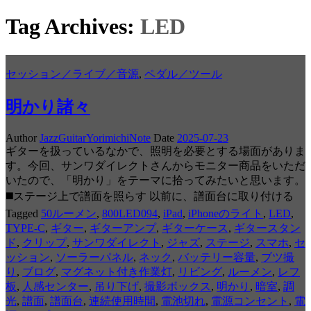
Tag Archives:
LED
セッション／ライブ／音源
,
ペダル／ツール
明かり諸々
Author
JazzGuitarYorimichiNote
Date
2025-07-23
ギターを扱っているなかで、照明を必要とする場面がありま
す。今回、サンワダイレクトさんからモニター商品をいただ
いたので、「明かり」をテーマに拾ってみたいと思います。
◼️ステージ上で譜面を照らす 以前に、譜面台に取り付ける
Tagged
50ルーメン
,
800LED094
,
iPad
,
iPhoneのライト
,
LED
,
TYPE-C
,
ギター
,
ギターアンプ
,
ギターケース
,
ギタースタン
ド
,
クリップ
,
サンワダイレクト
,
ジャズ
,
ステージ
,
スマホ
,
セ
ッション
,
ソーラーパネル
,
ネック
,
バッテリー容量
,
ブツ撮
り
,
ブログ
,
マグネット付き作業灯
,
リビング
,
ルーメン
,
レフ
板
,
人感センター
,
吊り下げ
,
撮影ボックス
,
明かり
,
暗室
,
調
光
,
譜面
,
譜面台
,
連続使用時間
,
電池切れ
,
電源コンセント
,
電