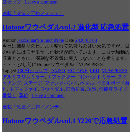
源タップ
|
Leave a comment
|
連載「改造／工作／メンテ」
Hotoneワウペダルvol.2 進化型 応急処置
Author
JazzGuitarYorimichiNote
Date
2020-03-03
今日は雛祭りの日。よく晴れて気持ちの良い天気ですが、世
の中的にはモヤモヤした状況が続いています。コロナ騒動の
収束とともに、深刻な不景気に突入しないことを祈ります。
・・・ 少し前にHotoneワウペダル「VOW PRES
Tagged
100円ショップ
,
DAISO
,
HOTONE
,
LED
,
VOWPRESS
,
アルミスリムミラー
,
エフェクター
,
コンパクトミラー
,
スイ
ッチング
,
ステージ
,
ファンクバンド
,
ペダル
,
ペダルボード自
作
,
モディファイ
,
ワウペダル
,
応急処置
,
改造
,
無観客ライブ
,
雛祭り
,
革靴
|
Leave a comment
|
連載「改造／工作／メンテ」
Hotoneワウペダルvol.1 ¥220で応急処置