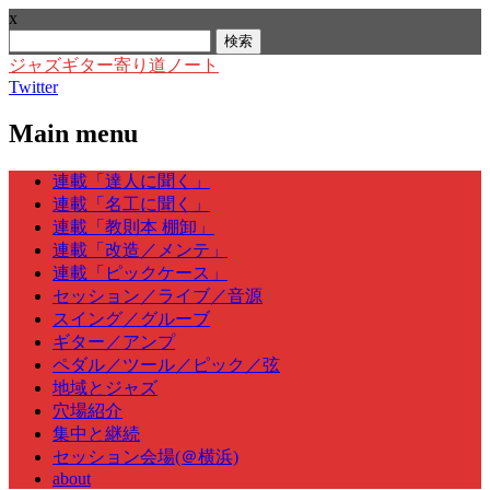
x
検
索:
ジャズギター寄り道ノート
Twitter
Main menu
Skip
連載「達人に聞く」
to
連載「名工に聞く」
content
連載「教則本 棚卸」
連載「改造／メンテ」
連載「ピックケース」
セッション／ライブ／音源
スイング／グルーブ
ギター／アンプ
ペダル／ツール／ピック／弦
地域とジャズ
穴場紹介
集中と継続
セッション会場(＠横浜)
about