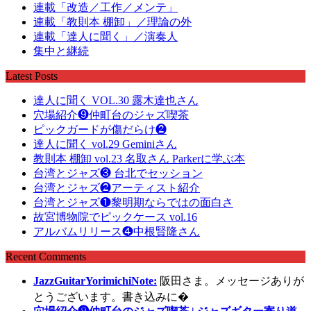
連載「改造／工作／メンテ」
連載「教則本 棚卸」／理論の外
連載「達人に聞く」／演奏人
集中と継続
Latest Posts
達人に聞く VOL.30 露木達也さん
穴場紹介❾仲町台のジャズ喫茶
ピックガードが傷だらけ❷
達人に聞く vol.29 Geminiさん
教則本 棚卸 vol.23 名取さん Parkerに学ぶ本
台湾とジャズ❸ 台北でセッション
台湾とジャズ❷アーティスト紹介
台湾とジャズ❶黎明期ならではの面白さ
故宮博物院でピックケース vol.16
アルバムリリース❹中根賢隆さん
Recent Comments
JazzGuitarYorimichiNote:
阪田さま。メッセージありが
とうございます。書き込みに�