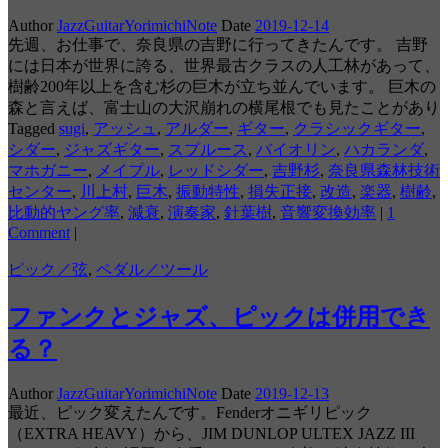
Author
JazzGuitarYorimichiNote
Date
2019-12-14
先週、お仕事で、奈良県の吉野に行ってきたんです。 吉野
には日本が世界に誇る、世界最古クラスの人工林があって、
樹齢200年以上を含む杉の巨木が立ち並んでいます。 巨木の
森と言えば、富士山の大沢崩れの横尾根でも見たことがあり
Tagged
sugi
,
アッシュ
,
アルダー
,
ギター
,
クラシックギター
,
シダー
,
ジャズギター
,
スプルース
,
バイオリン
,
ハカランダ
,
マホガニー
,
メイプル
,
レッドシダー
,
吉野杉
,
奈良県森林技術
センター
,
川上村
,
巨木
,
振動特性
,
損失正接
,
改造
,
楽器
,
樹齢
,
比動的ヤング率
,
減衰
,
演奏家
,
針葉樹
,
音響変換効率
|
1
Comment
|
ピック／弦
,
ペダル／ツール
ファンクとジャズ、ピックは併用でき
る？
Author
JazzGuitarYorimichiNote
Date
2019-12-13
最近、ピック変えたんです。Fenderオニギリピック
（EXTRA HEAVY）から、JIM DUNLOP ULTEX JAZZ III