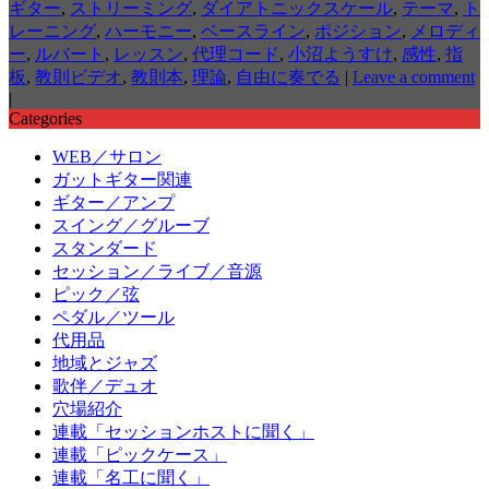
ギター
,
ストリーミング
,
ダイアトニックスケール
,
テーマ
,
ト
レーニング
,
ハーモニー
,
ベースライン
,
ポジション
,
メロディ
ー
,
ルバート
,
レッスン
,
代理コード
,
小沼ようすけ
,
感性
,
指
板
,
教則ビデオ
,
教則本
,
理論
,
自由に奏でる
|
Leave a comment
|
Categories
WEB／サロン
ガットギター関連
ギター／アンプ
スイング／グルーブ
スタンダード
セッション／ライブ／音源
ピック／弦
ペダル／ツール
代用品
地域とジャズ
歌伴／デュオ
穴場紹介
連載「セッションホストに聞く」
連載「ピックケース」
連載「名工に聞く」