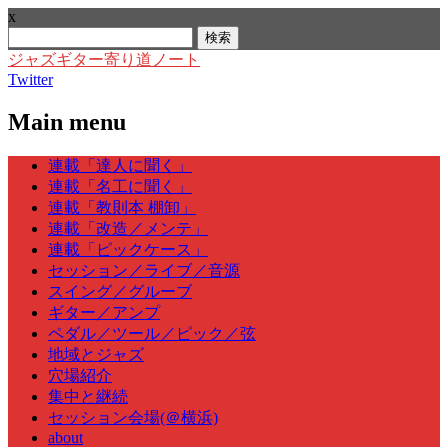
x
検
索:
ジャズギター寄り道ノート
Twitter
Main menu
Skip
連載「達人に聞く」
to
連載「名工に聞く」
content
連載「教則本 棚卸」
連載「改造／メンテ」
連載「ピックケース」
セッション／ライブ／音源
スイング／グルーブ
ギター／アンプ
ペダル／ツール／ピック／弦
地域とジャズ
穴場紹介
集中と継続
セッション会場(＠横浜)
about