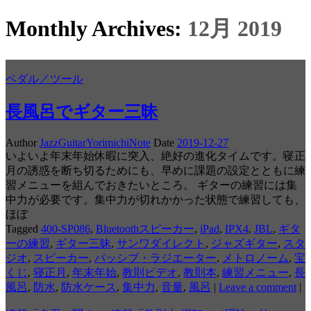
Monthly Archives:
12月 2019
ペダル／ツール
長風呂でギター三昧
Author
JazzGuitarYorimichiNote
Date
2019-12-27
いよいよ年末年始休暇に突入、絶好の進化タイムです。寝正
月の誘惑を断ち切るためにも、早めに課題の設定とともに練
習メニューを組んでおきたいところ。 ギターの練習には集
中力が必要です。集中力が切れかかった状態で練習しても、
ほぼ
Tagged
400-SP086
,
Bluetoothスピーカー
,
iPad
,
IPX4
,
JBL
,
ギタ
ーの練習
,
ギター三昧
,
サンワダイレクト
,
ジャズギター
,
スタ
ジオ
,
スピーカー
,
パッシブ・ラジエーター
,
メトロノーム
,
宝
くじ
,
寝正月
,
年末年始
,
教則ビデオ
,
教則本
,
練習メニュー
,
長
風呂
,
防水
,
防水ケース
,
集中力
,
音量
,
風呂
|
Leave a comment
|