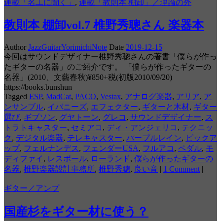
連載「名工に聞く」
,
連載「教則本 棚卸」／理論の外
教則本 棚卸vol.7 椎野秀聰さん 楽器本
Author
JazzGuitarYorimichiNote
Date
2019-12-15
今回はサウンドデザイナー椎野秀聰さんの著書「僕らが作っ
たギターの名器」のご紹介です。 「僕らが作ったギターの
名器」(2010、文藝春秋)¥850+税(初版2010/09/20)
https://books.bunshun
Tagged
ESP
,
MadCat
,
PACO
,
Vestax
,
アナログ楽器
,
アリア
,
ア
ンサンブル
,
イバニーズ
,
エフェクター
,
ギターと木材
,
ギター
選び
,
ギブソン
,
グヤトーン
,
グレコ
,
サウンドデザイナー
,
ス
トラトキャスター
,
セミアコ
,
ディ・アンジェリコ
,
テクニッ
ク
,
デジタル楽器
,
テレキャスター
,
パープルレイン
,
ピックア
ップ
,
フェルナンデス
,
フェンダーUSA
,
フルアコ
,
ペダル
,
モ
ディファイ
,
レスポール
,
ローランド
,
僕らが作ったギターの
名器
,
椎野楽器設計事務所
,
椎野秀聰
,
良い音
|
1 Comment
|
ギター／アンプ
国産杉をギター材に使う？