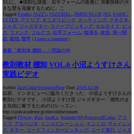
XLに。 ■深刻な課題、右手フォームの改善に 演奏技術の大
きな壁を克服するために、こ
Tagged
Fender
,
JAZZ3
,
JAZZIIIXL
,
JIMDUNLOP
,
PEI
,
SABIC
,
ULTEX
,
アドリブ
,
オニギリピック
,
カッティング
,
クネクネ
,
ジャズ
,
ジャズギター
,
スイープピッキング
,
セルロイド
,
ピッ
ク
,
ファンク
,
フルアコ
,
右手フォーム
,
指弾き
,
改造
,
第一関
節
,
親指
,
鼈甲
|
Leave a comment
|
連載「教則本 棚卸」／理論の外
教則教材 棚卸 VOL.6 小沼ようすけさん
実践ビデオ
Author
JazzGuitarYorimichiNote
Date
2019-12-08
以前、インタビューに協力くださった、小沼ようすけさんの
教則ビデオです。 小沼ようすけ流 ジャズギター「感性のま
ま自由に奏でるための12レッスン」
http://sonicacademy.jp/mm/online/onum
Tagged
Flyway
,
iPad
,
JamKa
,
SomedayMyPrincewillCome
,
アド
リブ
,
アルペジオ
,
インスピレーション
,
イントロ
,
ヴォイシン
グ
,
ギター
,
コードフィンガーピッキング
,
コード進行
,
ジャズ