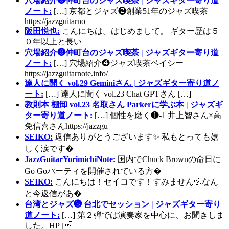
穴場紹介❾仲町台のジャズ喫茶 | ジャズギター寄り道
ノート:
[…] 京都とジャズ❷創業51年のジャズ喫茶
https://jazzguitarno
阪田悦也:
こんにちは。はじめまして。 ギター歴は５
０年以上と長い
穴場紹介❾仲町台のジャズ喫茶 | ジャズギター寄り道
ノート:
[…] 穴場紹介❹ジャズ喫茶ベイシー
https://jazzguitarnote.info/
達人に聞く vol.29 Geminiさん | ジャズギター寄り道ノ
ート:
[…] 達人に聞く vol.23 Chat GPTさん […]
教則本 棚卸 vol.23 名取さん Parkerに学ぶ本 | ジャズギ
ター寄り道ノート:
[…] 個性を磨く❶-1 井上智さん×高
免信喜さんhttps://jazzgu
SEIKO:
返信ありがとうございます✨ 私もとっても嬉
しく涙です�
JazzGuitarYorimichiNote:
国内でChuck Brownの命日に
Go Goパーティを開催されている方�
SEIKO:
こんにちは！セイコです！すみません💦なん
と今返信があ�
台湾とジャズ❸ 台北でセッション | ジャズギター寄り
道ノート:
[…] 第２弾では演奏家を中心に、お聞きしま
した。HP [