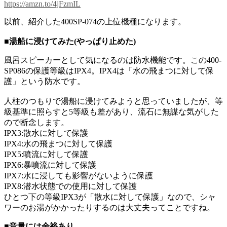
https://amzn.to/4jFzmIL
以前、紹介した400SP-074の上位機種になります。
■湯船に浸けてみた(やっぱり止めた)
風呂スピーカーとして気になるのは防水機能です。この400-
SP086の保護等級はIPX4。IPX4は「水の飛まつに対して保
護」という防水です。
人柱のつもりで湯船に浸けてみようと思っていましたが、等
級基準に照らすと5等級も差があり、流石に無謀な気がした
ので断念します。
IPX3:散水に対して保護
IPX4:水の飛まつに対して保護
IPX5:噴流に対して保護
IPX6:暴噴流に対して保護
IPX7:水に浸しても影響がないように保護
IPX8:潜水状態での使用に対して保護
ひとつ下の等級IPX3が「散水に対して保護」なので、シャ
ワーのお湯がかかったりするのは大丈夫ってことですね。
■音量には余裕あり