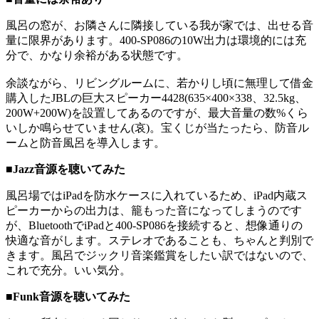
風呂の窓が、お隣さんに隣接している我が家では、出せる音
量に限界があります。400-SP086の10W出力は環境的には充
分で、かなり余裕がある状態です。
余談ながら、リビングルームに、若かりし頃に無理して借金
購入したJBLの巨大スピーカー4428(635×400×338、32.5kg、
200W+200W)を設置してあるのですが、最大音量の数%くら
いしか鳴らせていません(哀)。宝くじが当たったら、防音ル
ームと防音風呂を導入します。
■Jazz音源を聴いてみた
風呂場ではiPadを防水ケースに入れているため、iPad内蔵ス
ピーカーからの出力は、籠もった音になってしまうのです
が、BluetoothでiPadと400-SP086を接続すると、想像通りの
快適な音がします。ステレオであることも、ちゃんと判別で
きます。風呂でジックリ音楽鑑賞をしたい訳ではないので、
これで充分。いい気分。
■Funk音源を聴いてみた