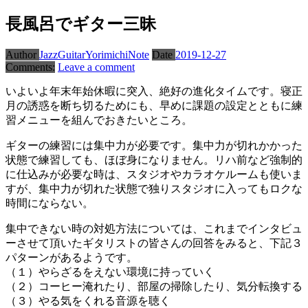
長風呂でギター三昧
Author
JazzGuitarYorimichiNote
Date
2019-12-27
Comments:
Leave a comment
いよいよ年末年始休暇に突入、絶好の進化タイムです。寝正
月の誘惑を断ち切るためにも、早めに課題の設定とともに練
習メニューを組んでおきたいところ。
ギターの練習には集中力が必要です。集中力が切れかかった
状態で練習しても、ほぼ身になりません。リハ前など強制的
に仕込みが必要な時は、スタジオやカラオケルームも使いま
すが、集中力が切れた状態で独りスタジオに入ってもロクな
時間にならない。
集中できない時の対処方法については、これまでインタビュ
ーさせて頂いたギタリストの皆さんの回答をみると、下記３
パターンがあるようです。
（１）やらざるをえない環境に持っていく
（２）コーヒー淹れたり、部屋の掃除したり、気分転換する
（３）やる気をくれる音源を聴く