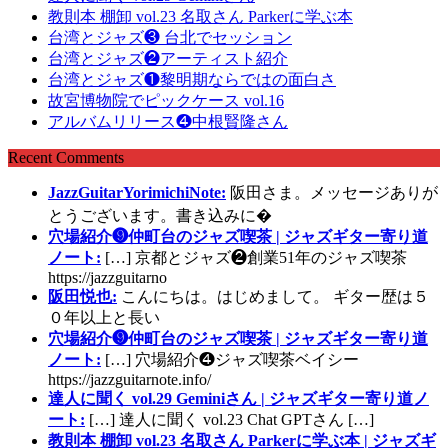
教則本 棚卸 vol.23 名取さん Parkerに学ぶ本
台湾とジャズ❸ 台北でセッション
台湾とジャズ❷アーティスト紹介
台湾とジャズ❶黎明期ならではの面白さ
故宮博物院でピックケース vol.16
アルバムリリース❹中根賢隆さん
Recent Comments
JazzGuitarYorimichiNote:
阪田さま。メッセージありが
とうございます。書き込みに�
穴場紹介❾仲町台のジャズ喫茶 | ジャズギター寄り道
ノート:
[…] 京都とジャズ❷創業51年のジャズ喫茶
https://jazzguitarno
阪田悦也:
こんにちは。はじめまして。 ギター歴は５
０年以上と長い
穴場紹介❾仲町台のジャズ喫茶 | ジャズギター寄り道
ノート:
[…] 穴場紹介❹ジャズ喫茶ベイシー
https://jazzguitarnote.info/
達人に聞く vol.29 Geminiさん | ジャズギター寄り道ノ
ート:
[…] 達人に聞く vol.23 Chat GPTさん […]
教則本 棚卸 vol.23 名取さん Parkerに学ぶ本 | ジャズギ