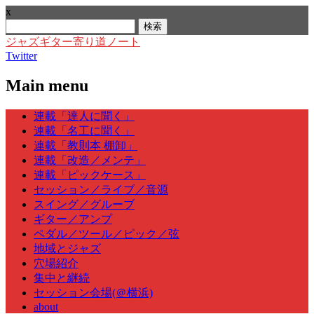
x
検
索:
ジャズギター寄り道ノート
Twitter
Main menu
Skip
連載「達人に聞く」
to
連載「名工に聞く」
content
連載「教則本 棚卸」
連載「改造／メンテ」
連載「ピックケース」
セッション／ライブ／音源
スイング／グルーブ
ギター／アンプ
ペダル／ツール／ピック／弦
地域とジャズ
穴場紹介
集中と継続
セッション会場(＠横浜)
about