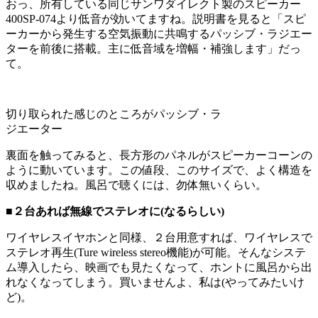
おっ、所有している同じサンワダイレクト製のスピーカー
400SP-074より低音が効いてますね。説明書を見ると「スピ
ーカーから発生する空気振動に共鳴するパッシブ・ラジエー
ターを前後に搭載。主に低音域を増幅・補強します」だっ
て。
切り取られた感じのところがパッシブ・ラ
ジエーター
裏面を触ってみると、長方形のパネルがスピーカーコーンの
ように動いています。この値段、このサイズで、よく構造を
収めましたね。風呂で聴くには、勿体無いくらい。
■２台あれば無線でステレオに(なるらしい)
ワイヤレスイヤホンと同様、２台用意すれば、ワイヤレスで
ステレオ再生(Ture wireless stereo機能)が可能。そんなシステ
ム導入したら、映画でも見たくなって、ホントに風呂から出
れなくなってしまう。買いませんよ、私は(やってみたいけ
ど)。