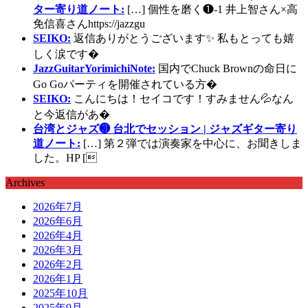
ター寄り道ノート:
[…] 個性を磨く❶-1 井上智さん×高
免信喜さんhttps://jazzgu
SEIKO:
返信ありがとうございます✨ 私もとっても嬉
しく涙です�
JazzGuitarYorimichiNote:
国内でChuck Brownの命日に
Go Goパーティを開催されている方�
SEIKO:
こんにちは！セイコです！すみません💦なん
と今返信があ�
台湾とジャズ❸ 台北でセッション | ジャズギター寄り
道ノート:
[…] 第２弾では演奏家を中心に、お聞きしま
した。HP [
Archives
2026年7月
2026年6月
2026年4月
2026年3月
2026年2月
2026年1月
2025年10月
2025年9月