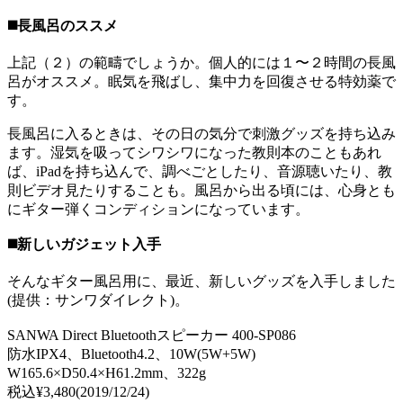
◼️長風呂のススメ
上記（２）の範疇でしょうか。個人的には１〜２時間の長風
呂がオススメ。眠気を飛ばし、集中力を回復させる特効薬で
す。
長風呂に入るときは、その日の気分で刺激グッズを持ち込み
ます。湿気を吸ってシワシワになった教則本のこともあれ
ば、iPadを持ち込んで、調べごとしたり、音源聴いたり、教
則ビデオ見たりすることも。風呂から出る頃には、心身とも
にギター弾くコンディションになっています。
◼️新しいガジェット入手
そんなギター風呂用に、最近、新しいグッズを入手しました
(提供：サンワダイレクト)。
SANWA Direct Bluetoothスピーカー 400-SP086
防水IPX4、Bluetooth4.2、10W(5W+5W)
W165.6×D50.4×H61.2mm、322g
税込¥3,480(2019/12/24)