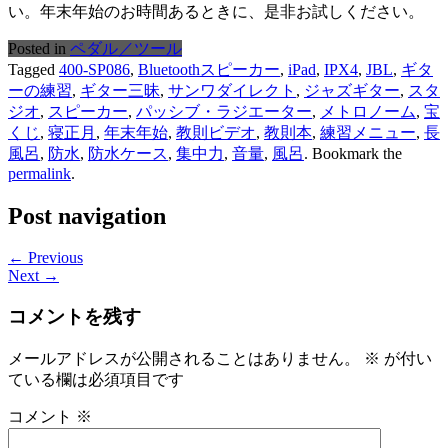
い。年末年始のお時間あるときに、是非お試しください。
Posted in
ペダル／ツール
Tagged
400-SP086
,
Bluetoothスピーカー
,
iPad
,
IPX4
,
JBL
,
ギタ
ーの練習
,
ギター三昧
,
サンワダイレクト
,
ジャズギター
,
スタ
ジオ
,
スピーカー
,
パッシブ・ラジエーター
,
メトロノーム
,
宝
くじ
,
寝正月
,
年末年始
,
教則ビデオ
,
教則本
,
練習メニュー
,
長
風呂
,
防水
,
防水ケース
,
集中力
,
音量
,
風呂
. Bookmark the
permalink
.
Post navigation
← Previous
Next →
コメントを残す
メールアドレスが公開されることはありません。
※
が付い
ている欄は必須項目です
コメント
※