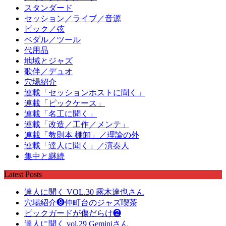
スタンダード
セッション／ライブ／音源
ピック／弦
ペダル／ツール
代用品
地域とジャズ
歌伴／デュオ
穴場紹介
連載「セッションホストに聞く」
連載「ピックケース」
連載「名工に聞く」
連載「改造／工作／メンテ」
連載「教則本 棚卸」／理論の外
連載「達人に聞く」／演奏人
集中と継続
Latest Posts
達人に聞く VOL.30 露木達也さん
穴場紹介❾仲町台のジャズ喫茶
ピックガードが傷だらけ❷
達人に聞く vol.29 Geminiさん