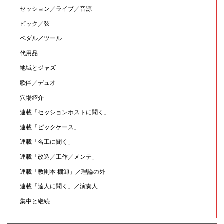
セッション／ライブ／音源
ピック／弦
ペダル／ツール
代用品
地域とジャズ
歌伴／デュオ
穴場紹介
連載「セッションホストに聞く」
連載「ピックケース」
連載「名工に聞く」
連載「改造／工作／メンテ」
連載「教則本 棚卸」／理論の外
連載「達人に聞く」／演奏人
集中と継続