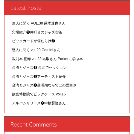
Latest Posts
達人に聞く VOL.30 露木達也さん
穴場紹介❾仲町台のジャズ喫茶
ピックガードが傷だらけ❷
達人に聞く vol.29 Geminiさん
教則本 棚卸 vol.23 名取さん Parkerに学ぶ本
台湾とジャズ❸ 台北でセッション
台湾とジャズ❷アーティスト紹介
台湾とジャズ❶黎明期ならではの面白さ
故宮博物院でピックケース vol.16
アルバムリリース❹中根賢隆さん
Recent Comments