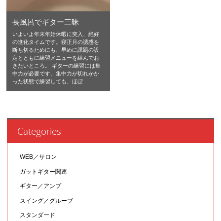
長風呂でギター三昧
いよいよ年末年始休暇に突入、絶好
の進化タイムです。寝正月の誘惑を
断ち切るためにも、早めに課題の設
定とともに練習メニューを組んでお
きたいところ。 ギターの練習には集
中力が必要です。集中力が切れかか
った状態で練習しても、ほぼ
Categories
WEB／サロン
ガットギター関連
ギター／アンプ
スイング／グルーブ
スタンダード