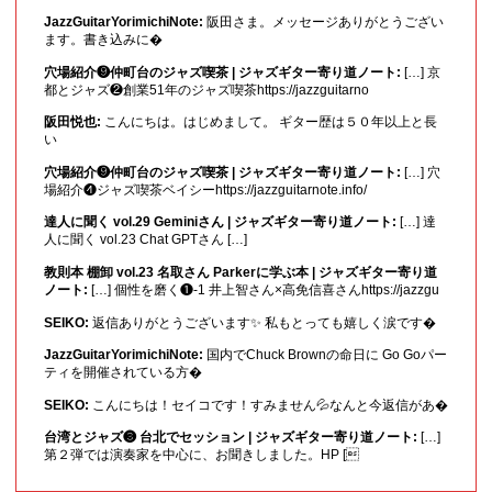
JazzGuitarYorimichiNote:
阪田さま。メッセージありがとうござい
ます。書き込みに�
穴場紹介❾仲町台のジャズ喫茶 | ジャズギター寄り道ノート:
[…] 京
都とジャズ❷創業51年のジャズ喫茶https://jazzguitarno
阪田悦也:
こんにちは。はじめまして。 ギター歴は５０年以上と長
い
穴場紹介❾仲町台のジャズ喫茶 | ジャズギター寄り道ノート:
[…] 穴
場紹介❹ジャズ喫茶ベイシーhttps://jazzguitarnote.info/
達人に聞く vol.29 Geminiさん | ジャズギター寄り道ノート:
[…] 達
人に聞く vol.23 Chat GPTさん […]
教則本 棚卸 vol.23 名取さん Parkerに学ぶ本 | ジャズギター寄り道
ノート:
[…] 個性を磨く❶-1 井上智さん×高免信喜さんhttps://jazzgu
SEIKO:
返信ありがとうございます✨ 私もとっても嬉しく涙です�
JazzGuitarYorimichiNote:
国内でChuck Brownの命日に Go Goパー
ティを開催されている方�
SEIKO:
こんにちは！セイコです！すみません💦なんと今返信があ�
台湾とジャズ❸ 台北でセッション | ジャズギター寄り道ノート:
[…]
第２弾では演奏家を中心に、お聞きしました。HP [