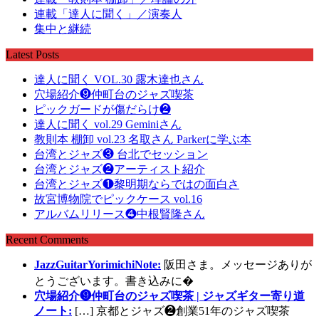
連載「達人に聞く」／演奏人
集中と継続
Latest Posts
達人に聞く VOL.30 露木達也さん
穴場紹介❾仲町台のジャズ喫茶
ピックガードが傷だらけ❷
達人に聞く vol.29 Geminiさん
教則本 棚卸 vol.23 名取さん Parkerに学ぶ本
台湾とジャズ❸ 台北でセッション
台湾とジャズ❷アーティスト紹介
台湾とジャズ❶黎明期ならではの面白さ
故宮博物院でピックケース vol.16
アルバムリリース❹中根賢隆さん
Recent Comments
JazzGuitarYorimichiNote:
阪田さま。メッセージありが
とうございます。書き込みに�
穴場紹介❾仲町台のジャズ喫茶 | ジャズギター寄り道
ノート:
[…] 京都とジャズ❷創業51年のジャズ喫茶