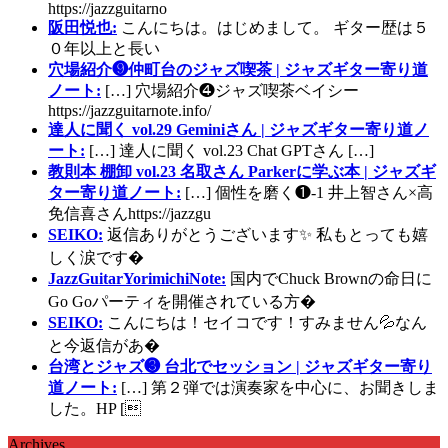
https://jazzguitarno
阪田悦也:
こんにちは。はじめまして。 ギター歴は５
０年以上と長い
穴場紹介❾仲町台のジャズ喫茶 | ジャズギター寄り道
ノート:
[…] 穴場紹介❹ジャズ喫茶ベイシー
https://jazzguitarnote.info/
達人に聞く vol.29 Geminiさん | ジャズギター寄り道ノ
ート:
[…] 達人に聞く vol.23 Chat GPTさん […]
教則本 棚卸 vol.23 名取さん Parkerに学ぶ本 | ジャズギ
ター寄り道ノート:
[…] 個性を磨く❶-1 井上智さん×高
免信喜さんhttps://jazzgu
SEIKO:
返信ありがとうございます✨ 私もとっても嬉
しく涙です�
JazzGuitarYorimichiNote:
国内でChuck Brownの命日に
Go Goパーティを開催されている方�
SEIKO:
こんにちは！セイコです！すみません💦なん
と今返信があ�
台湾とジャズ❸ 台北でセッション | ジャズギター寄り
道ノート:
[…] 第２弾では演奏家を中心に、お聞きしま
した。HP [
Archives