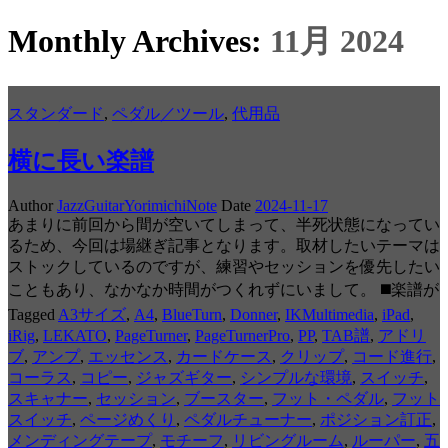
Monthly Archives:
11月 2024
スタンダード
,
ペダル／ツール
,
代用品
横に長い楽譜
Author
JazzGuitarYorimichiNote
Date
2024-11-17
あまりに前回から間が空いてしまって、半死状態になってい
るため、今回は場継ぎ記事となります。取材したいテーマは
ストックしているのですが、練習やセッションを優先したい
こともあり、なかなか時間がつくれずにいまして。 ◼️楽譜が
Tagged
A3サイズ
,
A4
,
BlueTurn
,
Donner
,
IKMultimedia
,
iPad
,
iRig
,
LEKATO
,
PageTurner
,
PageTurnerPro
,
PP
,
TAB譜
,
アドリ
ブ
,
アンプ
,
エッセンス
,
カードケース
,
クリップ
,
コード進行
,
コーラス
,
コピー
,
ジャズギター
,
シンプルな環境
,
スイッチ
,
スキャナー
,
セッション
,
ブースター
,
フット・ペダル
,
フット
スイッチ
,
ページめくり
,
ペダルチューナー
,
ポジション訂正
,
メンディングテープ
,
モチーフ
,
リビングルーム
,
ルーパー
,
五