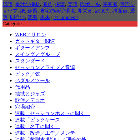
線譜
,
余計な機材
,
家族
,
採譜
,
楽譜
,
段ボール
,
演奏家
,
百円シ
ョップ
,
紙
,
練習
,
自宅の練習環境
,
見栄え
,
記憶力
,
譜面台
,
透
明
,
間合い
,
音源
,
黒本
|
2 Comments
|
Categories
WEB／サロン
ガットギター関連
ギター／アンプ
スイング／グルーブ
スタンダード
セッション／ライブ／音源
ピック／弦
ペダル／ツール
代用品
地域とジャズ
歌伴／デュオ
穴場紹介
連載「セッションホストに聞く」
連載「ピックケース」
連載「名工に聞く」
連載「改造／工作／メンテ」
連載「教則本 棚卸」／理論の外