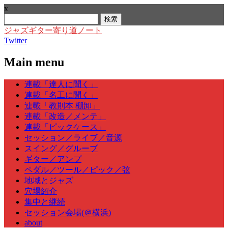
x
検
索:
ジャズギター寄り道ノート
Twitter
Main menu
Skip
連載「達人に聞く」
to
連載「名工に聞く」
content
連載「教則本 棚卸」
連載「改造／メンテ」
連載「ピックケース」
セッション／ライブ／音源
スイング／グルーブ
ギター／アンプ
ペダル／ツール／ピック／弦
地域とジャズ
穴場紹介
集中と継続
セッション会場(＠横浜)
about