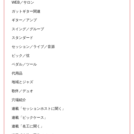
WEB／サロン
ガットギター関連
ギター／アンプ
スイング／グルーブ
スタンダード
セッション／ライブ／音源
ピック／弦
ペダル／ツール
代用品
地域とジャズ
歌伴／デュオ
穴場紹介
連載「セッションホストに聞く」
連載「ピックケース」
連載「名工に聞く」