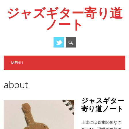
ジャズギター寄り道
ノート
Main menu
Skip
MENU
to
content
about
ジャスギター
寄り道ノート
上達には直接関係なさ