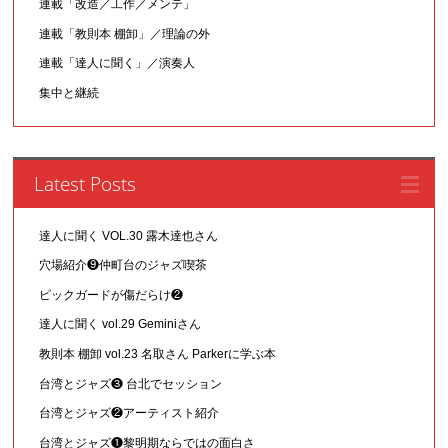
連載「改造／工作／メンテ」
連載「教則本 棚卸」／理論の外
連載「達人に聞く」／演奏人
集中と継続
Latest Posts
達人に聞く VOL.30 露木達也さん
穴場紹介❾仲町台のジャズ喫茶
ピックガードが傷だらけ❷
達人に聞く vol.29 Geminiさん
教則本 棚卸 vol.23 名取さん Parkerに学ぶ本
台湾とジャズ❸ 台北でセッション
台湾とジャズ❷アーティスト紹介
台湾とジャズ❶黎明期ならではの面白さ