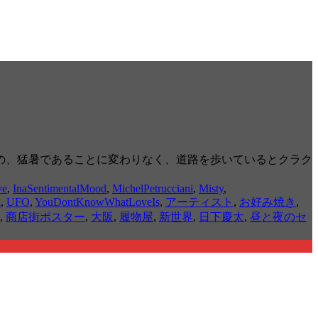
の、猛暑であることに変わりなく、道路を歩いているとクラク
ve
,
InaSentimentalMood
,
MichelPetrucciani
,
Misty
,
i
,
UFO
,
YouDontKnowWhatLoveIs
,
アーティスト
,
お好み焼き
,
,
商店街ポスター
,
大阪
,
履物屋
,
新世界
,
日下慶太
,
昼と夜のセ