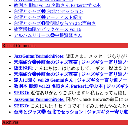
教則本 棚卸 vol.23 名取さん Parkerに学ぶ本
台湾とジャズ❸ 台北でセッション
台湾とジャズ❷アーティスト紹介
台湾とジャズ❶黎明期ならではの面白さ
故宮博物院でピックケース vol.16
アルバムリリース❹中根賢隆さん
Recent Comments
JazzGuitarYorimichiNote:
阪田さま。メッセージありが
穴場紹介❾仲町台のジャズ喫茶 | ジャズギター寄り道ノ
阪田悦也:
こんにちは。はじめまして。 ギター歴は５０
穴場紹介❾仲町台のジャズ喫茶 | ジャズギター寄り道ノ
達人に聞く vol.29 Geminiさん | ジャズギター寄り道ノー
教則本 棚卸 vol.23 名取さん Parkerに学ぶ本 | ジャ
SEIKO:
返信ありがとうございます✨ 私もとっても嬉し
JazzGuitarYorimichiNote:
国内でChuck Brownの命日
SEIKO:
こんにちは！セイコです！すみません💦なんと
台湾とジャズ❸ 台北でセッション | ジャズギター寄り道
Archives