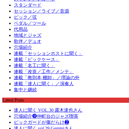
スタンダード
セッション／ライブ／音源
ピック／弦
ペダル／ツール
代用品
地域とジャズ
歌伴／デュオ
穴場紹介
連載「セッションホストに聞く」
連載「ピックケース」
連載「名工に聞く」
連載「改造／工作／メンテ」
連載「教則本 棚卸」／理論の外
連載「達人に聞く」／演奏人
集中と継続
Latest Posts
達人に聞く VOL.30 露木達也さん
穴場紹介❾仲町台のジャズ喫茶
ピックガードが傷だらけ❷
達人に聞く vol.29 Geminiさん