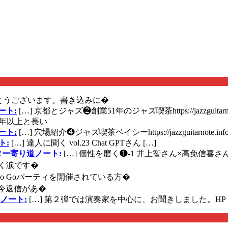
とうございます。書き込みに�
ート:
[…] 京都とジャズ❷創業51年のジャズ喫茶https://jazzguitarn
年以上と長い
ート:
[…] 穴場紹介❹ジャズ喫茶ベイシーhttps://jazzguitarnote.info
ト:
[…] 達人に聞く vol.23 Chat GPTさん […]
ズギター寄り道ノート:
[…] 個性を磨く❶-1 井上智さん×高免信喜さんhttps
く涙です�
に Go Goパーティを開催されている方�
今返信があ�
ノート:
[…] 第２弾では演奏家を中心に、お聞きしました。HP 