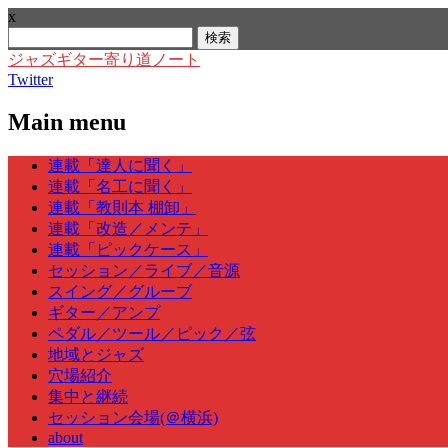
x
検
索:
ジャズギター寄り道ノート
Twitter
Main menu
Skip
連載「達人に聞く」
to
連載「名工に聞く」
content
連載「教則本 棚卸」
連載「改造／メンテ」
連載「ピックケース」
セッション／ライブ／音源
スイング／グルーブ
ギター／アンプ
ペダル／ツール／ピック／弦
地域とジャズ
穴場紹介
集中と継続
セッション会場(＠横浜)
about