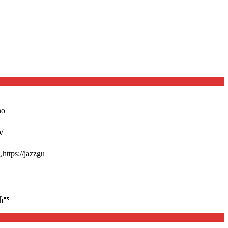
o
/
://jazzgu
[