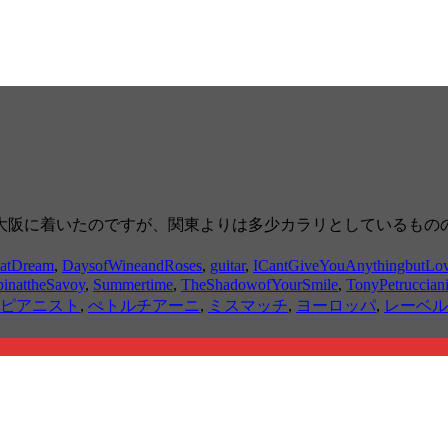
大阪に着いたのですが、関東よりは多少カラリとしているもの
atDream
,
DaysofWineandRoses
,
guitar
,
ICantGiveYouAnythingbutLo
inattheSavoy
,
Summertime
,
TheShadowofYourSmile
,
TonyPetruccian
ピアニスト
,
ぺトルチアーニ
,
ミスマッチ
,
ヨーロッパ
,
レーベル