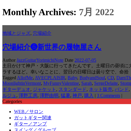
Monthly Archives:
7月 2022
地域とジャズ
,
穴場紹介
穴場紹介❻新世界の履物屋さん
Author
JazzGuitarYorimichiNote
Date
2022-07-05
土日かけて神戸・大阪に行ってきたんです。土曜日の昼頃に
ラするほど。幸いなことに、翌日の日曜日は曇り空で、命拾
Tagged
AllofMe
,
AVECPLAISIR
,
Baby
,
BodyandSoul
,
CD
,
DarnTh
MoonlightinVermont
,
MyFunnyValentine
,
Sarah
,
SergeDelaite
,
Stomp
ギターデュオ
,
ジャケット
,
スタンダード
,
ネット販売
,
バンド
,
ルジュ
,
澤野工房
,
澤野由明
,
猛暑
,
神戸
,
購入
|
3 Comments
|
Categories
WEB／サロン
ガットギター関連
ギター／アンプ
スイング／グルーブ