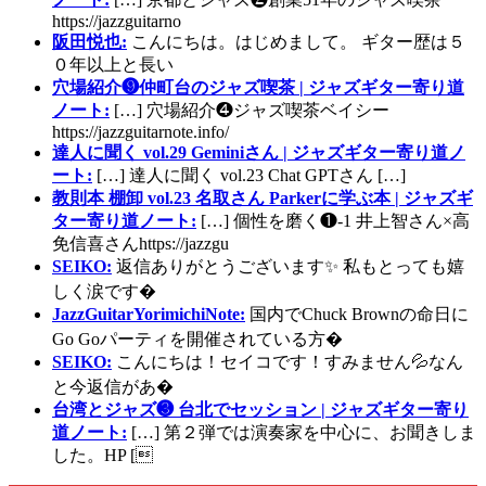
https://jazzguitarno
阪田悦也:
こんにちは。はじめまして。 ギター歴は５
０年以上と長い
穴場紹介❾仲町台のジャズ喫茶 | ジャズギター寄り道
ノート:
[…] 穴場紹介❹ジャズ喫茶ベイシー
https://jazzguitarnote.info/
達人に聞く vol.29 Geminiさん | ジャズギター寄り道ノ
ート:
[…] 達人に聞く vol.23 Chat GPTさん […]
教則本 棚卸 vol.23 名取さん Parkerに学ぶ本 | ジャズギ
ター寄り道ノート:
[…] 個性を磨く❶-1 井上智さん×高
免信喜さんhttps://jazzgu
SEIKO:
返信ありがとうございます✨ 私もとっても嬉
しく涙です�
JazzGuitarYorimichiNote:
国内でChuck Brownの命日に
Go Goパーティを開催されている方�
SEIKO:
こんにちは！セイコです！すみません💦なん
と今返信があ�
台湾とジャズ❸ 台北でセッション | ジャズギター寄り
道ノート:
[…] 第２弾では演奏家を中心に、お聞きしま
した。HP [