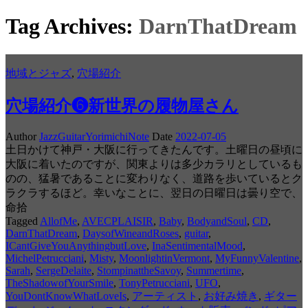
Tag Archives:
DarnThatDream
地域とジャズ
,
穴場紹介
穴場紹介❻新世界の履物屋さん
Author
JazzGuitarYorimichiNote
Date
2022-07-05
土日かけて神戸・大阪に行ってきたんです。土曜日の昼頃に
大阪に着いたのですが、関東よりは多少カラリとしているも
のの、猛暑であることに変わりなく、道路を歩いているとク
ラクラするほど。幸いなことに、翌日の日曜日は曇り空で、
命拾
Tagged
AllofMe
,
AVECPLAISIR
,
Baby
,
BodyandSoul
,
CD
,
DarnThatDream
,
DaysofWineandRoses
,
guitar
,
ICantGiveYouAnythingbutLove
,
InaSentimentalMood
,
MichelPetrucciani
,
Misty
,
MoonlightinVermont
,
MyFunnyValentine
,
Sarah
,
SergeDelaite
,
StompinattheSavoy
,
Summertime
,
TheShadowofYourSmile
,
TonyPetrucciani
,
UFO
,
YouDontKnowWhatLoveIs
,
アーティスト
,
お好み焼き
,
ギター