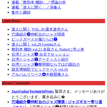
連載「教則本 棚卸」／理論の外
連載「達人に聞く」／演奏人
集中と継続
Latest Posts
達人に聞く VOL.30 露木達也さん
穴場紹介❾仲町台のジャズ喫茶
ピックガードが傷だらけ❷
達人に聞く vol.29 Geminiさん
教則本 棚卸 vol.23 名取さん Parkerに学ぶ本
台湾とジャズ❸ 台北でセッション
台湾とジャズ❷アーティスト紹介
台湾とジャズ❶黎明期ならではの面白さ
故宮博物院でピックケース vol.16
アルバムリリース❹中根賢隆さん
Recent Comments
JazzGuitarYorimichiNote:
阪田さま。メッセージありが
とうございます。書き込みに�
穴場紹介❾仲町台のジャズ喫茶 | ジャズギター寄り道
ノート:
[…] 京都とジャズ❷創業51年のジャズ喫茶