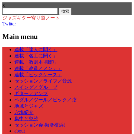
x
検
索:
ジャズギター寄り道ノート
Twitter
Main menu
Skip
連載「達人に聞く」
to
連載「名工に聞く」
content
連載「教則本 棚卸」
連載「改造／メンテ」
連載「ピックケース」
セッション／ライブ／音源
スイング／グルーブ
ギター／アンプ
ペダル／ツール／ピック／弦
地域とジャズ
穴場紹介
集中と継続
セッション会場(＠横浜)
about