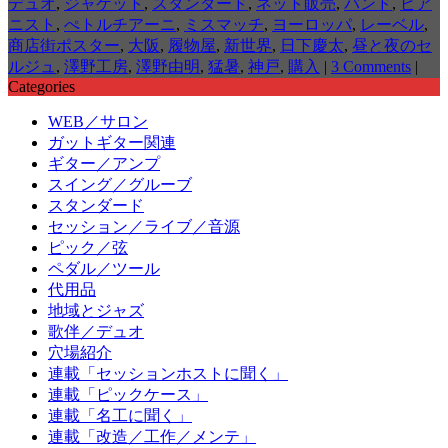
デュオ
,
ジャケット
,
スタンダード
,
ネット販売
,
バンド
,
ピア
ニスト
,
ぺトルチアーニ
,
ミスマッチ
,
ヨーロッパ
,
レーベル
,
商店街ポスター
,
大阪
,
履物屋
,
新世界
,
日下慶太
,
昼と夜のセ
ルジュ
,
澤野工房
,
澤野由明
,
猛暑
,
神戸
,
購入
|
3 Comments
|
Categories
WEB／サロン
ガットギター関連
ギター／アンプ
スイング／グルーブ
スタンダード
セッション／ライブ／音源
ピック／弦
ペダル／ツール
代用品
地域とジャズ
歌伴／デュオ
穴場紹介
連載「セッションホストに聞く」
連載「ピックケース」
連載「名工に聞く」
連載「改造／工作／メンテ」