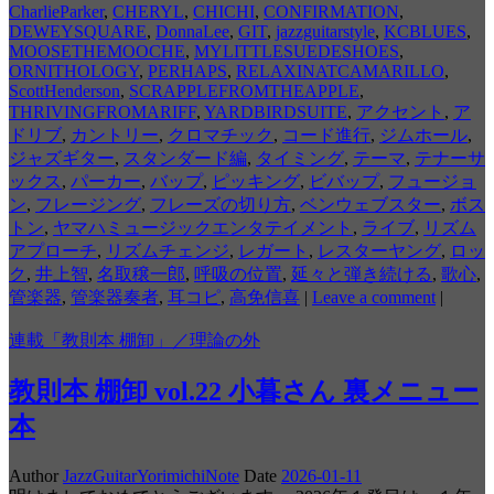
CharlieParker
,
CHERYL
,
CHICHI
,
CONFIRMATION
,
DEWEYSQUARE
,
DonnaLee
,
GIT
,
jazzguitarstyle
,
KCBLUES
,
MOOSETHEMOOCHE
,
MYLITTLESUEDESHOES
,
ORNITHOLOGY
,
PERHAPS
,
RELAXINATCAMARILLO
,
ScottHenderson
,
SCRAPPLEFROMTHEAPPLE
,
THRIVINGFROMARIFF
,
YARDBIRDSUITE
,
アクセント
,
ア
ドリブ
,
カントリー
,
クロマチック
,
コード進行
,
ジムホール
,
ジャズギター
,
スタンダード編
,
タイミング
,
テーマ
,
テナーサ
ックス
,
パーカー
,
バップ
,
ピッキング
,
ビバップ
,
フュージョ
ン
,
フレージング
,
フレーズの切り方
,
ベンウェブスター
,
ボス
トン
,
ヤマハミュージックエンタテイメント
,
ライブ
,
リズム
アプローチ
,
リズムチェンジ
,
レガート
,
レスターヤング
,
ロッ
ク
,
井上智
,
名取穣一郎
,
呼吸の位置
,
延々と弾き続ける
,
歌心
,
管楽器
,
管楽器奏者
,
耳コピ
,
高免信喜
|
Leave a comment
|
連載「教則本 棚卸」／理論の外
教則本 棚卸 vol.22 小暮さん 裏メニュー
本
Author
JazzGuitarYorimichiNote
Date
2026-01-11