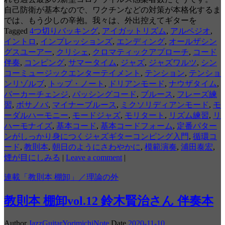
自己防衛が基本なので、ワクチンなどの対策が本格化するま
では、もう少しの辛抱。我々は、外出控えてギターを
Tagged
4つ切りバッキング
,
アイガットリズム
,
アルペジオ
,
イントロ
,
インプレッションズ
,
エンディング
,
オールザシン
グスユーアー
,
クリシェ
,
クロマティックアプローチ
,
コード
伴奏
,
コンピング
,
サマータイム
,
ジャズ
,
ジャズワルツ
,
シン
コーミュージックエンターテイメント
,
テンション
,
テンショ
ンリゾルブ
,
トップ・ノート
,
ドリアンモード
,
ナウザタイム
,
パーカーチェンジ
,
パッシングコード
,
ブルース
,
フレーズ練
習
,
ボサノバ
,
マイナーブルース
,
ミクソリディアンモード
,
モ
ーダルハーモニー
,
モードジャズ
,
モリタート
,
リズム練習
,
リ
ハーモナイズ
,
基本コード
,
基本コードフォーム
,
定番パター
ンがしっかり身につくジャズギターコンピング入門
,
循環コ
ード
,
教則本
,
朝日のようにさわやかに
,
模範演奏
,
浦田泰宏
,
煙が目にしみる
|
Leave a comment
|
連載「教則本 棚卸」／理論の外
教則本 棚卸vol.12 鈴木賢治さん 伴奏本
Author
JazzGuitarYorimichiNote
Date
2020-11-10