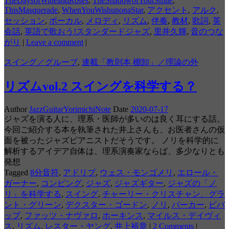
TheDaysofWineandRoses
,
TheShadowofYourSmile
,
ThisMasquerade
,
WhenYouWishuponaStar
,
アクセント
,
アルク
,
セッション
,
ボーカル
,
メロディ
,
リズム
,
伴奏
,
教材
,
歌詞
,
英
会話
,
英語で歌おう!スタンダードジャズ
,
里井久輝
,
音のつな
がり
|
Leave a comment
|
スイング／グルーブ
,
連載「教則本 棚卸」／理論の外
リズムvol.2 スイングを科学する？
Author
JazzGuitarYorimichiNote
Date
2020-07-17
ジャズを演る人に、理系・医師が多いのは良く耳にする話。
今回ご紹介する本を執筆された井上さんも、お医者さんの仮
面を被ったジャズピアニストだそうです。 ノリを科学的に
解析するアイデア自体は、理系演奏家ならば、多少なりとも
発想
Tagged
8分音符
,
アドリブ
,
ウェス・モンゴメリ
,
エロール・
ガーナー
,
コンピング
,
ジャズ
,
ジャズギター
,
ジャズの「ノ
リ」を科学する
,
スイング
,
チャーリー・クリスチャン、グラ
ント・グリーン
,
デクスター・ゴードン
,
ノリ
,
パーカー
,
ビバ
ップ
,
ファッツ・ナヴァロ
,
ホーキンス
,
マイルス・デイヴィ
ス
,
リズム
,
レスター・ヤング
,
井上裕章
|
2 Comments
|