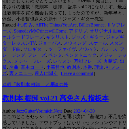
明けましておめでとうございます。 2026年１発目は、１年
半ぶりの連載「教則本 棚卸」 記事 vol.22になります。最近
は教則本を買う機会も減ってしまったのですが、新年早々、
偶然、小暮哲也さんの新刊「ジャズ・ギター教室
Tagged
4つ刻み
,
AllThe ThingsYouAre
,
BilliesBounce
,
ⅡⅤフレ
ーズ
,
SomedayMyPrincewillCome
,
アドリブ
,
オリジナル動画
,
オルタードフレーズ
,
ギタリスト
,
ジャズ・ギター
,
ジャズギ
ターレッスンTV
,
ジョーパス
,
スウィング
,
スケール
,
スタン
ダード曲
,
ソロギター
,
ツーファイヴ
,
ノウハウ
,
ブルース
,
フ
レージング
,
フレーズ
,
ペンタ
,
ペンタトニック
,
メジャーシッ
クス
,
メジャーフレーズ
,
レッスン
,
万能フレーズ
,
丸暗記
,
出
版
,
名曲
,
基本コード
,
小暮哲也
,
教則本
,
本番
,
理論
,
神フレー
ズ
,
裏メニュー
,
達人に聞く
|
Leave a comment
|
連載「教則本 棚卸」／理論の外
教則本 棚卸 vol.21 高免さん指板本
Author
JazzGuitarYorimichiNote
Date
2024-04-30
ここのところセッションに足を運ぶ度に「基礎力」不足を痛
感していました。アウトプットばかり（セッションやアドリ
ブなど）に気を奪われて、基礎力の強化が疎かになってしま