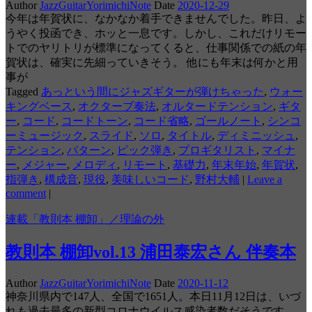
Author
JazzGuitarYorimichiNote
Date
2020-12-29
今年は年賀状に、なかなか着手できませんでした。昨日、よ
うやく投函でき、ホッと一息です。しかし、これだけリモー
トでのヤリトリが標準になってくると、仕事関係での紙の年
賀状は、確実に先細っていきそう。 他にも年末は何かと用
事が
Tagged
あっという間にジャズギターが弾けちゃった
,
ウォー
キングベース
,
オクターブ奏法
,
オルタードテンション
,
ギタ
ー
,
コード
,
コードトーン
,
コード省略
,
ゴールノート
,
シンコ
ーミュージック
,
スライド
,
ソロ
,
タイトル
,
ディミニッシュ
,
テンション
,
パターン
,
ピック弾き
,
プロギタリスト
,
マイナ
ー
,
メジャー
,
メロディ
,
リモート
,
基礎力
,
年末年始
,
年賀状
,
指弾き
,
構成音
,
現役
,
美味しいコード
,
野村大輔
|
Leave a
comment
|
連載「教則本 棚卸」／理論の外
教則本 棚卸vol.13 浦田泰宏さん 伴奏本
Author
JazzGuitarYorimichiNote
Date
2020-11-12
神奈川県内で147人、全国で1651人。本日11月12日は、いづ
れも過去最多の新型コロナウイルス感染者数だそうです。