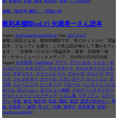
論
,
繁華街
,
老舗
,
越境
,
転回形
,
音程
|
1 Comment
|
連載「教則本 棚卸」／理論の外
教則本棚卸vol.15 矢堀孝一さん読本
Author
JazzGuitarYorimichiNote
Date
2021-03-07
連載15回目となる、教則本棚卸です。本のタイトルが「理論
読本」となっている通り、この本は読み物として書かれてい
ます。 「矢堀孝一のギター理論読本」著者：矢堀孝一発
行：ヤマハミュージックメディア、2010年05月20日仕様
Tagged
８分音符
,
GiantSteps
,
アウト
,
アウトする
,
ウェス・モ
ンゴメリー
,
エオリアン
,
オルタネート
,
オルタネートピッキ
ング
,
ギタリスト
,
クリーントーン
,
グルーヴ
,
グルーブ
,
サウ
ンド
,
ジャズギター
,
スケール
,
スタンダード
,
セッション
,
タ
ブ譜
,
トレーニング
,
ピッキング
,
ブルース
,
ペンタトニックス
ケール
,
ポジション
,
ポジション移動
,
メロディックマイナー
,
ヤマハミュージックメディア
,
リズム感
,
リディアン
,
ロクリ
アン
,
伴奏
,
奏法
,
教則本
,
枯葉
,
棚卸
,
楽譜
,
楽譜が読めない
,
理
論
,
矢堀孝一
,
練習
,
耳コピ
,
試奏
,
速弾き
,
音楽要素
,
音階
|
Leave a comment
|