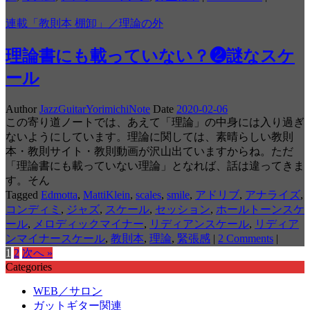
連載「教則本 棚卸」／理論の外
理論書にも載っていない？❷謎なスケ
ール
Author
JazzGuitarYorimichiNote
Date
2020-02-06
この寄り道ノートでは、あえて「理論」の中身には入り過ぎ
ないようにしています。理論に関しては、素晴らしい教則
本・教則サイト・教則動画が沢山出ていますからね。ただ
「理論書にも載っていない理論」となれば、話は違ってきま
す。そん
Tagged
Edmotta
,
MattiKlein
,
scales
,
smile
,
アドリブ
,
アナライズ
,
コンディミ
,
ジャズ
,
スケール
,
セッション
,
ホールトーンスケ
ール
,
メロディックマイナー
,
リディアンスケール
,
リディア
ンマイナースケール
,
教則本
,
理論
,
緊張感
|
2 Comments
|
1
2
次へ »
Categories
WEB／サロン
ガットギター関連