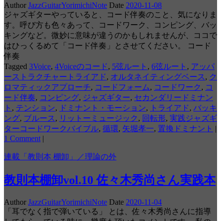
Author
JazzGuitarYorimichiNote
Date
2020-11-08
ジャズギターやっていると、コード伴奏のこと、気になりま
す。呼び方も色々あって、コードワーク、コンピング、バッ
キングなど。微妙に意味が違うのかもしれませんが、ココで
はひっくるめて「コード伴奏」とさせてください。 コード
伴奏
Tagged
3Voice
,
4Voiceのコード
,
5弦ルート
,
6弦ルート
,
アッパ
ーストラクチャートライアド
,
オルタネイティングベース
,
ク
ロマティックアプローチ
,
コードフォーム
,
コードワーク
,
コ
ード伴奏
,
コンピング
,
ジャズギター
,
セカンダリードミナン
ト
,
テンション
,
ドミナント・モーション
,
トライアド
,
バッキ
ング
,
ブルース
,
リットーミュージック
,
回転形
,
実践ジャズギ
ターコードワークバイブル
,
循環
,
矢堀孝一
,
置換ドミナント
|
1 Comment
|
連載「教則本 棚卸」／理論の外
教則本棚卸vol.10 佐々木秀尚さん実践本
Author
JazzGuitarYorimichiNote
Date
2020-11-04
「耳でなく指で弾いている」 とは、佐々木秀尚さんに指導