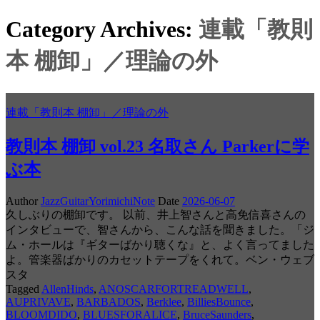
Category Archives:
連載「教則
本 棚卸」／理論の外
連載「教則本 棚卸」／理論の外
教則本 棚卸 vol.23 名取さん Parkerに学
ぶ本
Author
JazzGuitarYorimichiNote
Date
2026-06-07
久しぶりの棚卸です。 以前、井上智さんと高免信喜さんの
インタビューで、智さんから、こんな話を聞きました。「ジ
ム・ホールは『ギターばかり聴くな』と、よく言ってました
よ。管楽器ばかりのカセットテープをくれて。ベン・ウェブ
スタ
Tagged
AllenHinds
,
ANOSCARFORTREADWELL
,
AUPRIVAVE
,
BARBADOS
,
Berklee
,
BilliesBounce
,
BLOOMDIDO
,
BLUESFORALICE
,
BruceSaunders
,