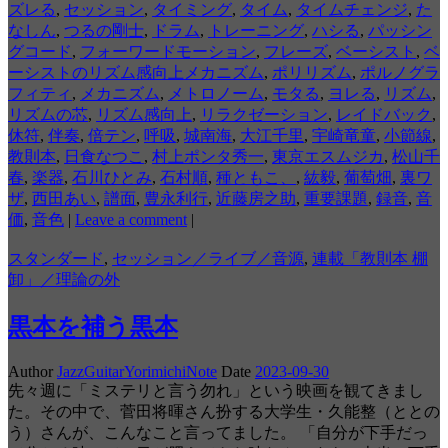
ズレる
,
セッション
,
タイミング
,
タイム
,
タイムチェンジ
,
た
なしん
,
つるの剛士
,
ドラム
,
トレーニング
,
ハシる
,
パッシン
グコード
,
フォーワードモーション
,
フレーズ
,
ベーシスト
,
ベ
ーシストのリズム感向上メカニズム
,
ポリリズム
,
ポルノグラ
フィティ
,
メカニズム
,
メトロノーム
,
モタる
,
ヨレる
,
リズム
,
リズムの芯
,
リズム感向上
,
リラクゼーション
,
レイドバック
,
休符
,
伴奏
,
倍テン
,
呼吸
,
城南海
,
大江千里
,
宇崎竜童
,
小節線
,
教則本
,
日食なつこ
,
村上ポンタ秀一
,
東京エスムジカ
,
松山千
春
,
楽器
,
石川ひとみ
,
石村順
,
種ともこ、
,
紘毅
,
葡萄畑
,
裏ワ
ザ
,
西田あい
,
譜面
,
豊永利行
,
近藤房之助
,
重要課題
,
録音
,
音
価
,
音色
|
Leave a comment
|
スタンダード
,
セッション／ライブ／音源
,
連載「教則本 棚
卸」／理論の外
黒本を補う黒本
Author
JazzGuitarYorimichiNote
Date
2023-09-30
先々週に「ミステリと言う勿れ」という映画を観てきまし
た。その中で、菅田将暉さん扮する大学生・久能整（ととの
う）さんが、こんなこと言ってました。 「自分が下手だっ