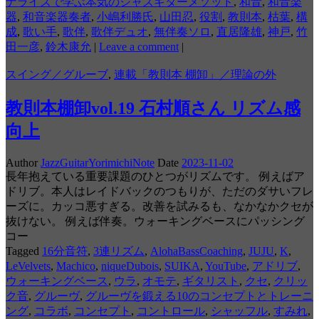
ナライズで学ぶ本気のジャズギターメソッド
,
和音
,
和音楽
器
,
和音楽器奏者
,
小嶋利勝氏
,
山田忍
,
役割
,
教則本
,
枯葉
,
構
成
,
歌い手
,
歌伴
,
歌伴デュオ
,
無伴奏ソロ
,
直居隆雄
,
神戸
,
竹
田一彦
,
鈴木康允
|
Leave a comment
|
スイング／グルーブ
,
連載「教則本 棚卸」／理論の外
教則本棚卸vol.19 石村順さん リズム感
向上
Author
JazzGuitarYorimichiNote
Date
2023-11-02
長年抱えている重要課題のひとつがリズムです。 例えばア
ドリブ。本人はレイドバックのつもりが、ただのダサいフレ
ーズに。カッコ悪すぎる。改善を試みるも、なかなかクセが
抜けない。 例えば伴奏。ウォーキングベースにパッシング
コー
Tagged
16分音符
,
3連リズム
,
AlohaBassCoaching
,
JUJU
,
K
,
LeVelvets
,
Machico
,
niqueDubois
,
SUIKA
,
YouTube
,
アドリブ
,
ウォーキングベース
,
ウラ
,
オモテ
,
ギタリスト
,
クセ
,
クリッ
ク音
,
グルーヴ
,
グルーヴを鍛える10のコンセプトとトレーニ
ング
,
コラボ
,
コンセプト
,
コントロール
,
シャッフル
,
すみれ
,