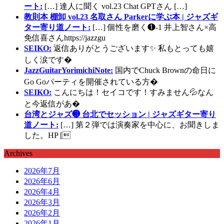
ート:
[…] 達人に聞く vol.23 Chat GPTさん […]
教則本 棚卸 vol.23 名取さん Parkerに学ぶ本 | ジャズギ
ター寄り道ノート:
[…] 個性を磨く❶-1 井上智さん×高
免信喜さんhttps://jazzgu
SEIKO:
返信ありがとうございます✨ 私もとっても嬉
しく涙です�
JazzGuitarYorimichiNote:
国内でChuck Brownの命日に
Go Goパーティを開催されている方�
SEIKO:
こんにちは！セイコです！すみません💦なん
と今返信があ�
台湾とジャズ❸ 台北でセッション | ジャズギター寄り
道ノート:
[…] 第２弾では演奏家を中心に、お聞きしま
した。HP [
Archives
2026年7月
2026年6月
2026年4月
2026年3月
2026年2月
2026年1月