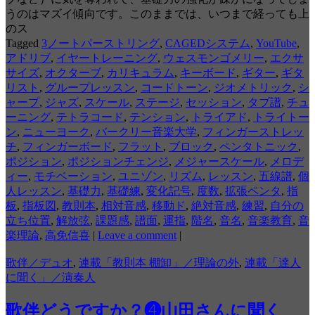
うのはマズイ傾向です。このままでは、いつまで経っても上
のス
Tagged
3ノートパーストリング
,
CAGEDシステム
,
YouTube
,
アドリブ
,
イヤートレーニング
,
ウェスモンゴメリー
,
エクサ
サイズ
,
オクターブ
,
カリキュラム
,
キーボード
,
ギター
,
ギタ
リスト
,
グループレッスン
,
コードトーン
,
ジオメトリック
,
シ
ャープ
,
ジャズ
,
スケール
,
ステージ
,
セッション
,
タブ譜
,
チュ
ーニング
,
テトラコード
,
テンション
,
トライアド
,
トライトー
ン
,
ニューヨーク
,
バークリー音楽大学
,
フィンガーストレッ
チ
,
フィンガーボード
,
フラット
,
ブロック
,
ペンタトニック
,
ポジション
,
ポジションチェンジ
,
メジャースケール
,
メロデ
ィー
,
モチベーション
,
ユニゾン
,
リズム
,
レッスン
,
五線譜
,
個
人レッスン
,
基礎力
,
基礎練
,
変化記号
,
度数
,
拡張ペンタ
,
指
板
,
指板図
,
教則本
,
相対音感
,
移動ド
,
絶対音感
,
練習
,
自分の
立ち位置
,
解放弦
,
課題感
,
譜面
,
運指
,
階名
,
音名
,
音楽教育
,
音
楽理論
,
高免信喜
|
Leave a comment
|
歌伴／デュオ
,
連載「教則本 棚卸」／理論の外
,
連載「達人
に聞く」／演奏人
歌伴どうですか？❹山田さんに聞く