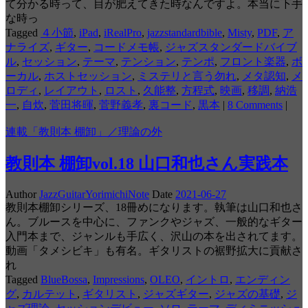
て分かる時って、目が肥えてきた時なんですよ。本当に下手
な時っ
Tagged
４小節
,
iPad
,
iRealPro
,
jazzstandardbible
,
Misty
,
PDF
,
ア
ナライズ
,
ギター
,
コードメモ帳
,
ジャズスタンダードバイブ
ル
,
セッション
,
テーマ
,
テンション
,
テンポ
,
フロント楽器
,
ボ
ーカル
,
ホストセッション
,
ミステリと言う勿れ
,
メタ認知
,
メ
ロディ
,
レイアウト
,
ロスト
,
久能整
,
方程式
,
映画
,
移調
,
納浩
一
,
自炊
,
菅田将暉
,
菅野義孝
,
裏コード
,
黒本
|
8 Comments
|
連載「教則本 棚卸」／理論の外
教則本 棚卸vol.18 山口和也さん実践本
Author
JazzGuitarYorimichiNote
Date
2021-06-27
教則本棚卸シリーズ、18冊めになります。執筆は山口和也さ
ん。ブルースを中心に、ファンクやジャズ、一般的なギター
入門本まで、ジャンルも手広く、沢山の本を出されてます。
動画「タメシビキ」も有名。ギタリストの裾野拡大に貢献さ
れ
Tagged
BlueBossa
,
Impressions
,
OLEO
,
イントロ
,
エンディン
グ
,
カルテット
,
ギタリスト
,
ジャズギター
,
ジャズの基礎
,
ジ