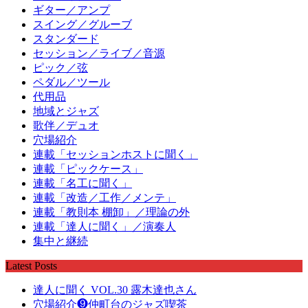
ギター／アンプ
スイング／グルーブ
スタンダード
セッション／ライブ／音源
ピック／弦
ペダル／ツール
代用品
地域とジャズ
歌伴／デュオ
穴場紹介
連載「セッションホストに聞く」
連載「ピックケース」
連載「名工に聞く」
連載「改造／工作／メンテ」
連載「教則本 棚卸」／理論の外
連載「達人に聞く」／演奏人
集中と継続
Latest Posts
達人に聞く VOL.30 露木達也さん
穴場紹介❾仲町台のジャズ喫茶