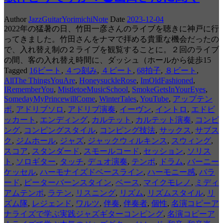
Author
JazzGuitarYorimichiNote
Date
2023-12-04
2022年の猛暑の日、竹田一彦さんのライブを聴きに神戸に行
ってきました。竹田さんをナマで拝める貴重な機会だったの
で、入れ替え制の２ライブを観覧することに。２回のライブ
の間、客の入れ替え時間に、ダッシュ（ホールから徒歩15
Tagged
16ビート
,
４つ刻み
,
４ビート
,
68拍子
,
８ビート
,
AllThe ThingsYouAre
,
HoneysuckleRose
,
ImOldFashioned
,
IRememberYou
,
MistletoeMusicSchool
,
SmokeGetsInYourEyes
,
SomedayMyPrincewillCome
,
WinterTales
,
YouTube
,
アップテン
ポ
,
アドリブソロ
,
アドリブ演奏
,
イーヴン
,
イントロ
,
エドビ
ッカート
,
エンディング
,
カルテット
,
カルテット演奏
,
コンピ
ング
,
コンピングスタイル
,
コンピング技法
,
サックス
,
サブス
ク
,
ジムホール
,
ジャズ
,
ジャックウィルキンス
,
スウィング
,
スコア
,
スタンダード
,
スモールコード
,
セッション
,
ソリス
ト
,
ソロギター
,
タッチ
,
デュオ演奏
,
テンポ
,
ドラム
,
バーニー
ケッセル
,
ハーモナイズドベースライン
,
ハーモニー感
,
バラ
ード
,
ピーターバーンスタイン
,
ベース
,
マイクモレノ
,
ミディ
アムテンポ
,
ラテン
,
リスニング
,
リズム
,
リズムスタイル
,
リ
ズム隊
,
レジェンド
,
ワルツ
,
伴奏
,
伴奏者
,
個性
,
名演コピーア
ナライズで学ぶ実践ジャズギターコンピング
,
名演コピーア