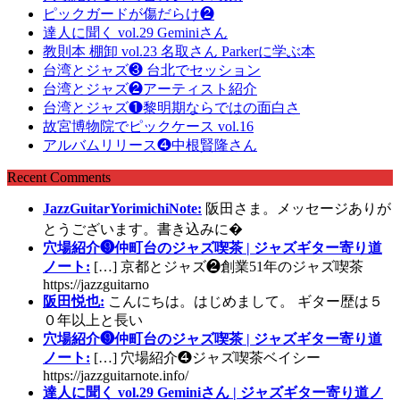
ピックガードが傷だらけ❷
達人に聞く vol.29 Geminiさん
教則本 棚卸 vol.23 名取さん Parkerに学ぶ本
台湾とジャズ❸ 台北でセッション
台湾とジャズ❷アーティスト紹介
台湾とジャズ❶黎明期ならではの面白さ
故宮博物院でピックケース vol.16
アルバムリリース❹中根賢隆さん
Recent Comments
JazzGuitarYorimichiNote:
阪田さま。メッセージありが
とうございます。書き込みに�
穴場紹介❾仲町台のジャズ喫茶 | ジャズギター寄り道
ノート:
[…] 京都とジャズ❷創業51年のジャズ喫茶
https://jazzguitarno
阪田悦也:
こんにちは。はじめまして。 ギター歴は５
０年以上と長い
穴場紹介❾仲町台のジャズ喫茶 | ジャズギター寄り道
ノート:
[…] 穴場紹介❹ジャズ喫茶ベイシー
https://jazzguitarnote.info/
達人に聞く vol.29 Geminiさん | ジャズギター寄り道ノ