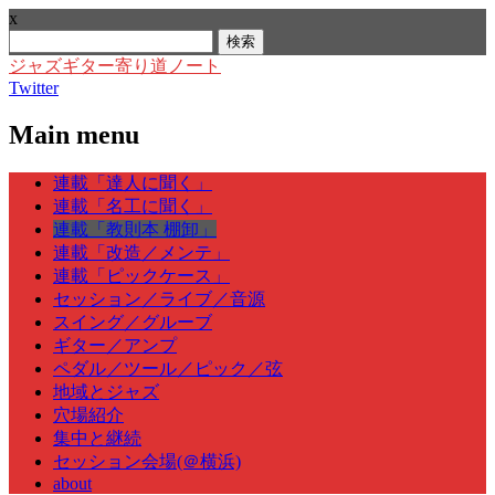
x
検
索:
ジャズギター寄り道ノート
Twitter
Main menu
Skip
連載「達人に聞く」
to
連載「名工に聞く」
content
連載「教則本 棚卸」
連載「改造／メンテ」
連載「ピックケース」
セッション／ライブ／音源
スイング／グルーブ
ギター／アンプ
ペダル／ツール／ピック／弦
地域とジャズ
穴場紹介
集中と継続
セッション会場(＠横浜)
about