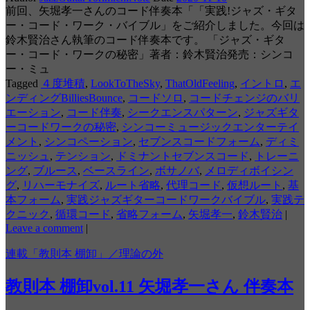
前回、矢堀孝一さんのコード伴奏本「「実践!ジャズ・ギタ
ー・コード・ワーク・バイブル」をご紹介しました。今回は
鈴木賢治さん執筆のコード伴奏本です。 「ジャズ・ギタ
ー・コード・ワークの秘密」著者：鈴木賢治発売：シンコ
ー・ミュ
Tagged
４度堆積
,
LookToTheSky
,
ThatOldFeeling
,
イントロ
,
エ
ンディングBilliesBounce
,
コードソロ
,
コードチェンジのバリ
エーション
,
コード伴奏
,
シークエンスパターン
,
ジャズギタ
ーコードワークの秘密
,
シンコーミュージックエンターテイ
メント
,
シンコペーション
,
セブンスコードフォーム
,
ディミ
ニッシュ
,
テンション
,
ドミナントセブンスコード
,
トレーニ
ング
,
ブルース
,
ベースライン
,
ボサノバ
,
メロディボイシン
グ
,
リハーモナイズ
,
ルート省略
,
代理コード
,
仮想ルート
,
基
本フォーム
,
実践ジャズギターコードワークバイブル
,
実践テ
クニック
,
循環コード
,
省略フォーム
,
矢堀孝一
,
鈴木賢治
|
Leave a comment
|
連載「教則本 棚卸」／理論の外
教則本 棚卸vol.11 矢堀孝一さん 伴奏本