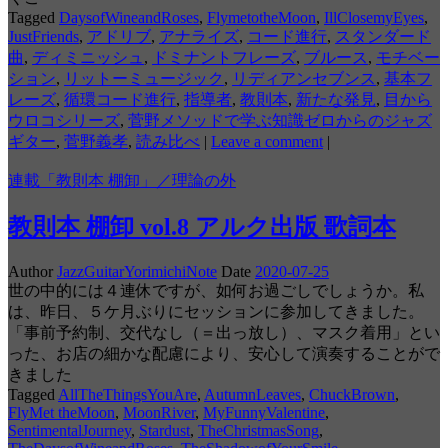
Tagged
DaysofWineandRoses
,
FlymetotheMoon
,
IllClosemyEyes
,
JustFriends
,
アドリブ
,
アナライズ
,
コード進行
,
スタンダード
曲
,
ディミニッシュ
,
ドミナントフレーズ
,
ブルース
,
モチベー
ション
,
リットーミュージック
,
リディアンセブンス
,
基本フ
レーズ
,
循環コード進行
,
指導者
,
教則本
,
新たな発見
,
目から
ウロコシリーズ
,
菅野メソッドで学ぶ知識ゼロからのジャズ
ギター
,
菅野義孝
,
読み比べ
|
Leave a comment
|
連載「教則本 棚卸」／理論の外
教則本 棚卸 vol.8 アルク出版 歌詞本
Author
JazzGuitarYorimichiNote
Date
2020-07-25
世の中的には４連休ですが、如何お過ごしでしょうか。私
は、昨日、５ケ月ぶりにセッションに参加してきました。
「事前予約制、交代なし（＝出っ放し）、マスク着用」とい
った、お店の細かな配慮により、安心して演奏することがで
きました
Tagged
AllTheThingsYouAre
,
AutumnLeaves
,
ChuckBrown
,
FlyMet theMoon
,
MoonRiver
,
MyFunnyValentine
,
SentimentalJourney
,
Stardust
,
TheChristmasSong
,