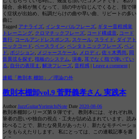
してもらっている時に、幾度も頂いたコメントです。 私の
場合、余裕が無くなって、頭の中が白じんでくると、指で弾
く症状が出始め、転調だらけの曲や早い曲、リピートの多い
曲に
Tagged
アナライズ
,
インターバルフレーズ
,
ギター音程感覚
トレーニング
,
クロマチックフレーズ
,
コード構成音
,
コード
進行
,
コールアンドレスポンス
,
スケール
,
スライド
,
ダイアト
ニックコード
,
ベースライン
,
ペンタトニックフレーズ
,
ベン
ド
,
ポジション
,
メジャースケール
,
メロディ
,
佐々木秀尚
,
同
音異弦を探す
,
指板のシステム
,
演奏
,
耳でなく指で弾いてい
る
,
自分の表現ま
,
解決フレーズ
,
音程感
|
Leave a comment
|
連載「教則本 棚卸」／理論の外
教則本棚卸vol.9 菅野義孝さん 実践本
Author
JazzGuitarYorimichiNote
Date
2020-08-06
教則本棚卸シリーズ第９弾です。 教則本には、それぞれ執
筆者の思いや独自の視点・工夫が詰め込まれています。読み
比べることで、新たな発見があったり、新たなモチベーショ
ンをもらえたりします。 私にとっては、この連載記事を書
くこ