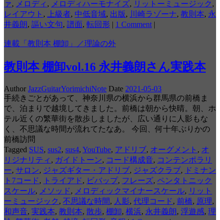
ァ
,
メロディ
,
メロディハーモナイズ
,
リットーミュージック
,
レイアウト
,
上級者
,
中低音域
,
出版
,
川崎ラゾーナ
,
教則本
,
永
井義朗
,
謳い文句
,
譜面
,
転回形
|
1 Comment
|
連載「教則本 棚卸」／理論の外
教則本 棚卸vol.16 永井義朗さん実践本
Author
JazzGuitarYorimichiNote
Date
2021-05-03
手続きごとがあって、神奈川県の横浜から群馬県の前橋ま
で、泊まりで越境してきました。前橋は朝から快晴。朝、ホ
テル近くの繁華街を散歩しましたが、広い通りに人影もな
く、不思議な時間が流れてたなあ。 今回、何十年ぶりかの
前橋訪問
Tagged
SUS
,
sus2
,
sus4
,
YouTube
,
アドリブ
,
オーグメント
,
オ
リジナリティ
,
ガイドトーン
,
コード構成音
,
コンテンポラリ
ー
,
サロン
,
ジャズギター・アドリブ
,
ジャズクラブ
,
ドミナン
ト7コード
,
トライアド
,
ビバップ
,
フレーズ
,
ペンタトニック
スケール
,
メソッド
,
メロディックマイナースケール
,
リット
ーミュージック
,
不思議な時間
,
人影
,
代理コード
,
前橋
,
原理
,
和声音
,
実践本
,
教則本
,
散歩
,
棚卸
,
横浜
,
永井義朗
,
浮遊感
,
理