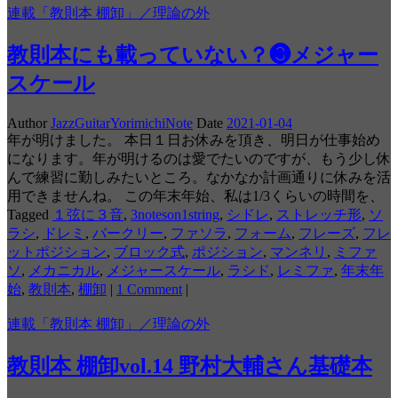
連載「教則本 棚卸」／理論の外
教則本にも載っていない？❸メジャー
スケール
Author
JazzGuitarYorimichiNote
Date
2021-01-04
年が明けました。 本日１日お休みを頂き、明日が仕事始め
になります。年が明けるのは愛でたいのですが、もう少し休
んで練習に勤しみたいところ。なかなか計画通りに休みを活
用できませんね。 この年末年始、私は1/3くらいの時間を、
Tagged
１弦に３音
,
3noteson1string
,
シドレ
,
ストレッチ形
,
ソ
ラシ
,
ドレミ
,
バークリー
,
ファソラ
,
フォーム
,
フレーズ
,
フレ
ットポジション
,
ブロック式
,
ポジション
,
マンネリ
,
ミファ
ソ
,
メカニカル
,
メジャースケール
,
ラシド
,
レミファ
,
年末年
始
,
教則本
,
棚卸
|
1 Comment
|
連載「教則本 棚卸」／理論の外
教則本 棚卸vol.14 野村大輔さん基礎本