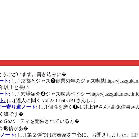
とうございます。書き込みに�
ート:
[…] 京都とジャズ❷創業51年のジャズ喫茶https://jazzguitarn
年以上と長い
ート:
[…] 穴場紹介❹ジャズ喫茶ベイシーhttps://jazzguitarnote.info
ト:
[…] 達人に聞く vol.23 Chat GPTさん […]
ズギター寄り道ノート:
[…] 個性を磨く❶-1 井上智さん×高免信喜さんhttps
く涙です�
に Go Goパーティを開催されている方�
今返信があ�
ノート:
[…] 第２弾では演奏家を中心に、お聞きしました。HP 