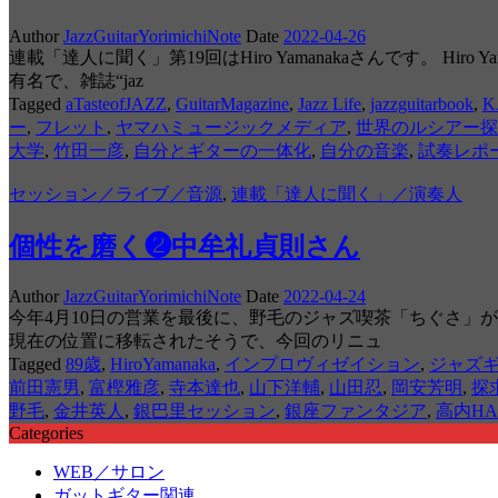
Author
JazzGuitarYorimichiNote
Date
2022-04-26
連載「達人に聞く」第19回はHiro Yamanakaさんです。 
有名で、雑誌“jaz
Tagged
aTasteofJAZZ
,
GuitarMagazine
,
Jazz Life
,
jazzguitarbook
,
K
ー
,
フレット
,
ヤマハミュージックメディア
,
世界のルシアー探
大学
,
竹田一彦
,
自分とギターの一体化
,
自分の音楽
,
試奏レポ
セッション／ライブ／音源
,
連載「達人に聞く」／演奏人
個性を磨く❷中牟礼貞則さん
Author
JazzGuitarYorimichiNote
Date
2022-04-24
今年4月10日の営業を最後に、野毛のジャズ喫茶「ちぐさ」が
現在の位置に移転されたそうで、今回のリニュ
Tagged
89歳
,
HiroYamanaka
,
インプロヴィゼイション
,
ジャズ
前田憲男
,
富樫雅彦
,
寺本達也
,
山下洋輔
,
山田忍
,
岡安芳明
,
探
野毛
,
金井英人
,
銀巴里セッション
,
銀座ファンタジア
,
高内HA
Categories
WEB／サロン
ガットギター関連