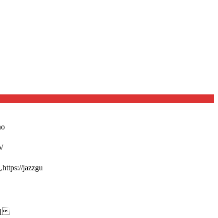
o
/
://jazzgu
[