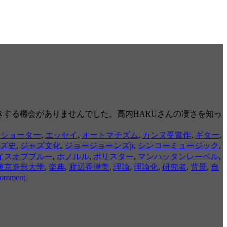
きする機会がありませんでした。高内HARUさんの凄さを知っ
ンショーター
,
エッセイ
,
オートマチズム
,
カンヌ受賞作
,
ギター
,
ズ史
,
ジャズ文化
,
ジョージョーンズjr
,
シンコーミュージック
,
イスオブブルー
,
ホノルル
,
ポリスター
,
マンハッタンレーベル
,
東京造形大学
,
楽典
,
渡辺香津美
,
理論
,
理論化
,
研究者
,
背景
,
自
comment
|