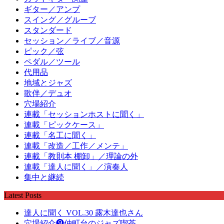
ギター／アンプ
スイング／グルーブ
スタンダード
セッション／ライブ／音源
ピック／弦
ペダル／ツール
代用品
地域とジャズ
歌伴／デュオ
穴場紹介
連載「セッションホストに聞く」
連載「ピックケース」
連載「名工に聞く」
連載「改造／工作／メンテ」
連載「教則本 棚卸」／理論の外
連載「達人に聞く」／演奏人
集中と継続
Latest Posts
達人に聞く VOL.30 露木達也さん
穴場紹介❾仲町台のジャズ喫茶