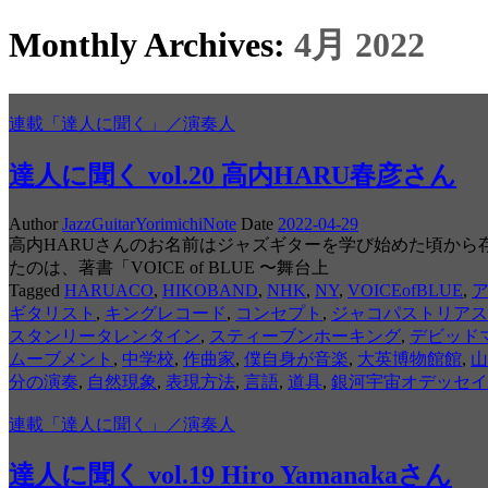
Monthly Archives:
4月 2022
連載「達人に聞く」／演奏人
達人に聞く vol.20 高内HARU春彦さん
Author
JazzGuitarYorimichiNote
Date
2022-04-29
高内HARUさんのお名前はジャズギターを学び始めた頃から
たのは、著書「VOICE of BLUE 〜舞台上
Tagged
HARUACO
,
HIKOBAND
,
NHK
,
NY
,
VOICEofBLUE
,
ギタリスト
,
キングレコード
,
コンセプト
,
ジャコパストリアス
スタンリータレンタイン
,
スティーブンホーキング
,
デビッド
ムーブメント
,
中学校
,
作曲家
,
僕自身が音楽
,
大英博物館館
,
山
分の演奏
,
自然現象
,
表現方法
,
言語
,
道具
,
銀河宇宙オデッセイ
連載「達人に聞く」／演奏人
達人に聞く vol.19 Hiro Yamanakaさん