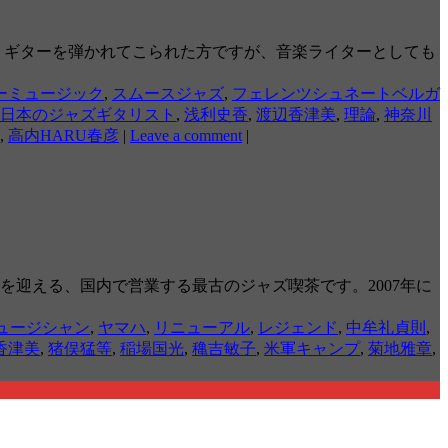
ープで長らくギターを弾かれてこられた方ですが、音楽ライターとしても
ーミュージック
,
スムースジャズ
,
フェレンツシュネートベルガ
日本のジャズギタリスト
,
浅利史香
,
渡辺香津美
,
理論
,
神奈川
,
高内HARU春彦
|
Leave a comment
|
年を迎える、国内で営業する最古のジャズ喫茶です。2007年に
ュージシャン
,
ヤマハ
,
リニューアル
,
レジェンド
,
中牟礼貞則
,
香津美
,
猪俣猛等
,
稲場国光
,
穐吉敏子
,
米軍キャンプ
,
菊地雅章
,