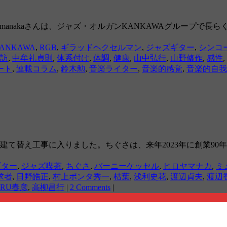
Hiro Yamanakaさんは、ジャズ・オルガンKANKAWAグル
ANKAWA
,
RGB
,
ギラッドヘクセルマン
,
ジャズギター
,
シンコ
訪
,
中牟礼貞則
,
体系付け
,
体調
,
健康
,
山中弘行
,
山野修作
,
感性
,
ート
,
連載コラム
,
鈴木勲
,
音楽ライター
,
音楽的感覚
,
音楽的自我
建て替え工事に入りました。ちぐさは、来年2023年に創業90
ギター
,
ジャズ喫茶
,
ちぐさ
,
バーニーケッセル
,
ヒロヤマナカ
,
ミ
求者
,
日野皓正
,
村上ポンタ秀一
,
枯葉
,
浅利史花
,
渡辺貞夫
,
渡辺
RU春彦
,
高柳昌行
|
2 Comments
|