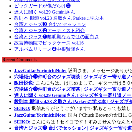
ピックガードが傷だらけ❷
達人に聞く vol.29 Geminiさん
教則本 棚卸 vol.23 名取さん Parkerに学ぶ本
台湾とジャズ❸ 台北でセッション
台湾とジャズ❷アーティスト紹介
台湾とジャズ❶黎明期ならではの面白さ
故宮博物院でピックケース vol.16
アルバムリリース❹中根賢隆さん
Recent Comments
JazzGuitarYorimichiNote:
阪田さま。メッセージありが
穴場紹介❾仲町台のジャズ喫茶 | ジャズギター寄り道ノ
阪田悦也:
こんにちは。はじめまして。 ギター歴は５０
穴場紹介❾仲町台のジャズ喫茶 | ジャズギター寄り道ノ
達人に聞く vol.29 Geminiさん | ジャズギター寄り道ノー
教則本 棚卸 vol.23 名取さん Parkerに学ぶ本 | ジャ
SEIKO:
返信ありがとうございます✨ 私もとっても嬉し
JazzGuitarYorimichiNote:
国内でChuck Brownの命日
SEIKO:
こんにちは！セイコです！すみません💦なんと
台湾とジャズ❸ 台北でセッション | ジャズギター寄り道