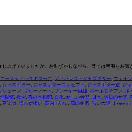
存じ上げていましたが、お恥ずかしながら、暫くは音源をお聴
アコースティックギターに
,
アドバンストジャズギター
,
ウェイ
,
ジャズギター
,
ジャズギターコンセプト
,
ジャズギター道
,
ジャ
マシューズ
,
ブルーノート
,
プレーヤー目線
,
ポールモチアン
,
ボ
河憧憬
,
復習
,
教則本棚卸
,
文化
,
新しい音楽
,
日本
,
明日の音楽
,
,
音楽力
,
食わず嫌い
,
高内HARU
,
高内春彦
,
黒い太陽
|
Leave a 