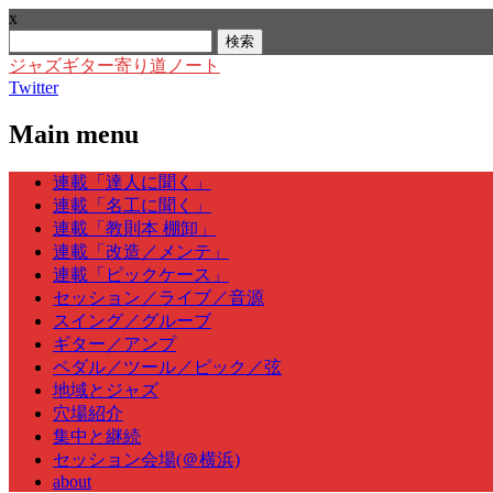
x
検
索:
ジャズギター寄り道ノート
Twitter
Main menu
Skip
連載「達人に聞く」
to
連載「名工に聞く」
content
連載「教則本 棚卸」
連載「改造／メンテ」
連載「ピックケース」
セッション／ライブ／音源
スイング／グルーブ
ギター／アンプ
ペダル／ツール／ピック／弦
地域とジャズ
穴場紹介
集中と継続
セッション会場(＠横浜)
about