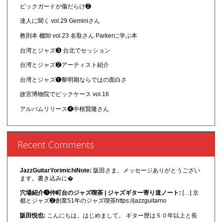
ピックガードが傷だらけ❷
達人に聞く vol.29 Geminiさん
教則本 棚卸 vol.23 名取さん Parkerに学ぶ本
台湾とジャズ❸ 台北でセッション
台湾とジャズ❷アーティスト紹介
台湾とジャズ❶黎明期ならではの面白さ
故宮博物院でピックケース vol.16
アルバムリリース❹中根賢隆さん
Recent Comments
JazzGuitarYorimichiNote:
阪田さま。メッセージありがとうござい
ます。書き込みに�
穴場紹介❾仲町台のジャズ喫茶 | ジャズギター寄り道ノート:
[…] 京
都とジャズ❷創業51年のジャズ喫茶https://jazzguitarno
阪田悦也:
こんにちは。はじめまして。 ギター歴は５０年以上と長