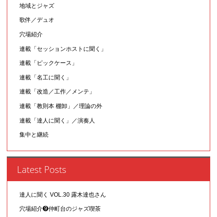
地域とジャズ
歌伴／デュオ
穴場紹介
連載「セッションホストに聞く」
連載「ピックケース」
連載「名工に聞く」
連載「改造／工作／メンテ」
連載「教則本 棚卸」／理論の外
連載「達人に聞く」／演奏人
集中と継続
Latest Posts
達人に聞く VOL.30 露木達也さん
穴場紹介❾仲町台のジャズ喫茶