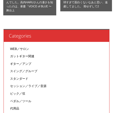
んでした。高内HARUさんの凄さを知
球すぎて面白くないなあと思い、遠
ったのは、著書「VOICE of BLUE 〜
慮してました。 期せずして2
舞台上
Categories
WEB／サロン
ガットギター関連
ギター／アンプ
スイング／グルーブ
スタンダード
セッション／ライブ／音源
ピック／弦
ペダル／ツール
代用品