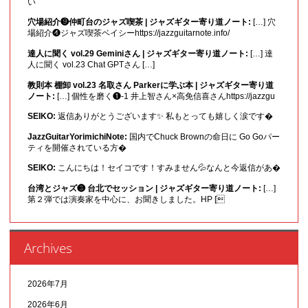
い
穴場紹介❾仲町台のジャズ喫茶 | ジャズギター寄り道ノート:
[…] 穴
場紹介❹ジャズ喫茶ベイシーhttps://jazzguitarnote.info/
達人に聞く vol.29 Geminiさん | ジャズギター寄り道ノート:
[…] 達
人に聞く vol.23 Chat GPTさん […]
教則本 棚卸 vol.23 名取さん Parkerに学ぶ本 | ジャズギター寄り道
ノート:
[…] 個性を磨く❶-1 井上智さん×高免信喜さんhttps://jazzgu
SEIKO:
返信ありがとうございます✨ 私もとっても嬉しく涙です�
JazzGuitarYorimichiNote:
国内でChuck Brownの命日に Go Goパー
ティを開催されている方�
SEIKO:
こんにちは！セイコです！すみません💦なんと今返信があ�
台湾とジャズ❸ 台北でセッション | ジャズギター寄り道ノート:
[…]
第２弾では演奏家を中心に、お聞きしました。HP [
Archives
2026年7月
2026年6月