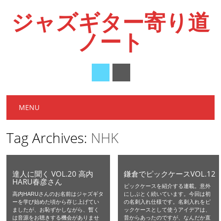
ジャズギター寄り道
ノート
Main menu
Skip
MENU
to
content
Tag Archives:
NHK
達人に聞く VOL.20 高内
鎌倉でピックケースVOL.12
HARU春彦さん
ピックケースを紹介する連載。意外
高内HARUさんのお名前はジャズギタ
にしぶとく続いています。今回は初
ーを学び始めた頃から存じ上げてい
の名刺入れ仕様です。名刺入れをピ
ましたが、お恥ずかしながら、暫く
ックケースとして使うアイデアは、
は音源をお聴きする機会がありませ
昔からあったのですが、なんだか直