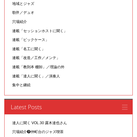
地域とジャズ
歌伴／デュオ
穴場紹介
連載「セッションホストに聞く」
連載「ピックケース」
連載「名工に聞く」
連載「改造／工作／メンテ」
連載「教則本 棚卸」／理論の外
連載「達人に聞く」／演奏人
集中と継続
Latest Posts
達人に聞く VOL.30 露木達也さん
穴場紹介❾仲町台のジャズ喫茶