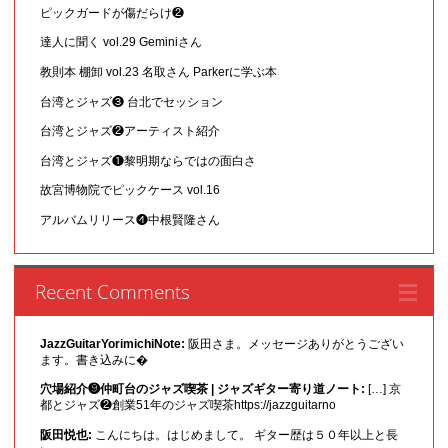
ピックガードが傷だらけ❷
達人に聞く vol.29 Geminiさん
教則本 棚卸 vol.23 名取さん Parkerに学ぶ本
台湾とジャズ❸ 台北でセッション
台湾とジャズ❷アーティスト紹介
台湾とジャズ❶黎明期ならではの面白さ
故宮博物院でピックケース vol.16
アルバムリリース❹中根賢隆さん
Recent Comments
JazzGuitarYorimichiNote:
阪田さま。メッセージありがとうござい
ます。書き込みに�
穴場紹介❾仲町台のジャズ喫茶 | ジャズギター寄り道ノート:
[…] 京
都とジャズ❷創業51年のジャズ喫茶https://jazzguitarno
阪田悦也:
こんにちは。はじめまして。 ギター歴は５０年以上と長