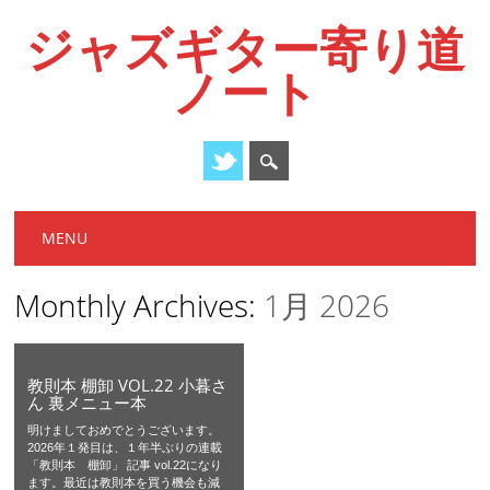
ジャズギター寄り道
ノート
Main menu
Skip
MENU
to
content
Monthly Archives:
1月 2026
教則本 棚卸 VOL.22 小暮さ
ん 裏メニュー本
明けましておめでとうございます。
2026年１発目は、１年半ぶりの連載
「教則本 棚卸」 記事 vol.22になり
ます。最近は教則本を買う機会も減