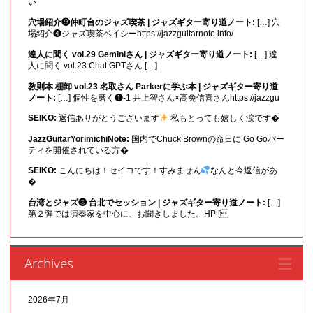
い
穴場紹介❾仲町台のジャズ喫茶 | ジャズギター寄り道ノート:
[…] 穴
場紹介❹ジャズ喫茶ベイシーhttps://jazzguitarnote.info/
達人に聞く vol.29 Geminiさん | ジャズギター寄り道ノート:
[…] 達
人に聞く vol.23 Chat GPTさん […]
教則本 棚卸 vol.23 名取さん Parkerに学ぶ本 | ジャズギター寄り道
ノート:
[…] 個性を磨く❶-1 井上智さん×高免信喜さんhttps://jazzgu
SEIKO:
返信ありがとうございます
私もとっても嬉しく涙です�
JazzGuitarYorimichiNote:
国内でChuck Brownの命日に Go Goパー
ティを開催されている方�
SEIKO:
こんにちは！セイコです！すみません
なんと今返信があ
�
台湾とジャズ❸ 台北でセッション | ジャズギター寄り道ノート:
[…]
第２弾では演奏家を中心に、お聞きしました。HP [
Archives
2026年7月