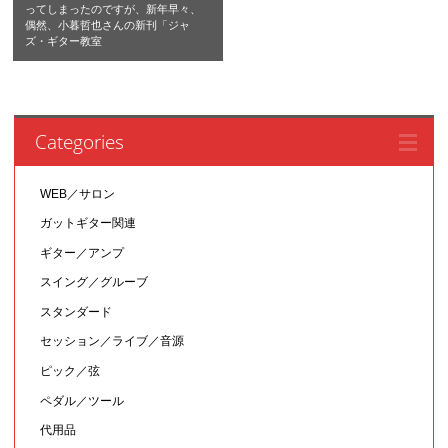
ってしまったのですが、新年早々、
偶然、小暮哲也さんの新刊「ジャ
ズ・ギター教室
Categories
WEB／サロン
ガットギター関連
ギター／アンプ
スイング／グルーブ
スタンダード
セッション／ライブ／音源
ピック／弦
ペダル／ツール
代用品