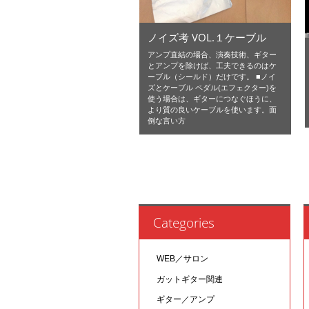
ノイズ考 VOL.１ケーブル
アンプ直結の場合、演奏技術、ギター
とアンプを除けば、工夫できるのはケ
ーブル（シールド）だけです。 ■ノイ
ズとケーブル ペダル(エフェクター)を
使う場合は、ギターにつなぐほうに、
より質の良いケーブルを使います。面
倒な言い方
Categories
WEB／サロン
ガットギター関連
ギター／アンプ