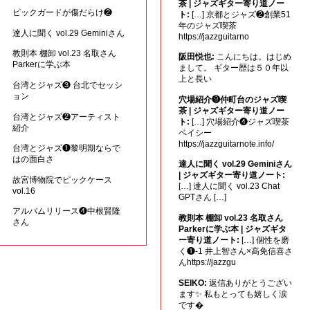
茶 | ジャズギター寄り道ノー
ピックガードが傷だらけ❷
ト:
[…] 京都とジャズ❷創業51
年のジャズ喫茶
達人に聞く vol.29 Geminiさん
https://jazzguitarno
教則本 棚卸 vol.23 名取さん
阪田悦也:
こんにちは。はじめ
Parkerに学ぶ本
まして。 ギター歴は５０年以
上と長い
台湾とジャズ❸ 台北でセッシ
ョン
穴場紹介❾仲町台のジャズ喫
茶 | ジャズギター寄り道ノー
台湾とジャズ❷アーティスト
ト:
[…] 穴場紹介❹ジャズ喫茶
紹介
ベイシー
https://jazzguitarnote.info/
台湾とジャズ❶黎明期ならで
はの面白さ
達人に聞く vol.29 Geminiさん
| ジャズギター寄り道ノート:
故宮博物院でピックケース
[…] 達人に聞く vol.23 Chat
vol.16
GPTさん […]
アルバムリリース❹中根賢隆
教則本 棚卸 vol.23 名取さん
さん
Parkerに学ぶ本 | ジャズギタ
ー寄り道ノート:
[…] 個性を磨
く❶-1 井上智さん×高免信喜さ
んhttps://jazzgu
SEIKO:
返信ありがとうござい
ます✨ 私もとっても嬉しく涙
です�