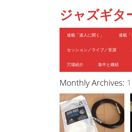
ジャズギタ
Main menu
Skip
連載「達人に聞く」
連載「
to
content
セッション／ライブ／音源
穴場紹介
集中と継続
Monthly Archives:
1