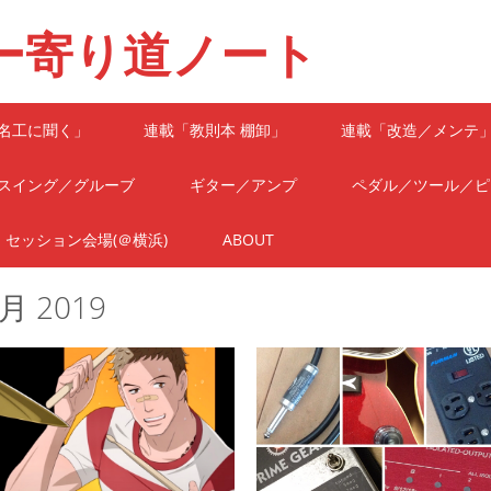
ー寄り道ノート
名工に聞く」
連載「教則本 棚卸」
連載「改造／メンテ
スイング／グルーブ
ギター／アンプ
ペダル／ツール／ピ
セッション会場(＠横浜)
ABOUT
月 2019