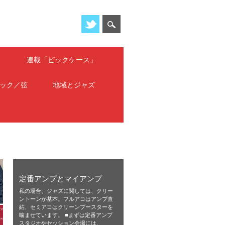
」
連載「ピックケース」
ック／弦
地域とジャズ
定番アンプとマイアンプ
私の場合、ジャズに関しては、クリー
ントーンが基本。フルアコはアンプ直
結、セミアコはクリーンブースターを
噛ませています。 ■まずは定番アンプ
スタジオやセッション会場には、