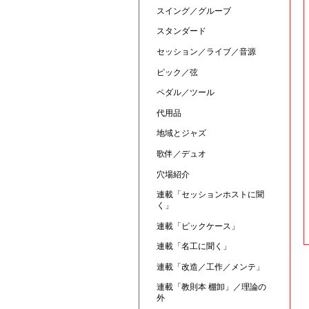
スイング／グルーブ
スタンダード
セッション／ライブ／音源
ピック／弦
ペダル／ツール
代用品
地域とジャズ
歌伴／デュオ
穴場紹介
連載「セッションホストに聞
く」
連載「ピックケース」
連載「名工に聞く」
連載「改造／工作／メンテ」
連載「教則本 棚卸」／理論の
外