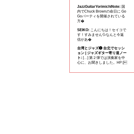
JazzGuitarYorimichiNote:
国
内でChuck Brownの命日に Go
Goパーティを開催されている
方�
SEIKO:
こんにちは！セイコで
す！すみません💦なんと今返
信があ�
台湾とジャズ❸ 台北でセッシ
ョン | ジャズギター寄り道ノー
ト:
[…] 第２弾では演奏家を中
心に、お聞きしました。HP [