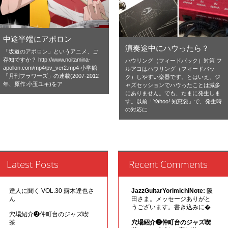
中途半端にアポロン
演奏途中にハウったら？
「坂道のアポロン」というアニメ、ご
存知ですか？ http://www.noitamina-
ハウリング（フィードバック）対策 フ
apollon.com/mp4/pv_ver2.mp4 小学館
ルアコはハウリング（フィードバッ
「月刊フラワーズ」の連載(2007-2012
ク）しやすい楽器です。とはいえ、ジ
年、原作:小玉ユキ)をア
ャズセッションでハウったことは滅多
にありません。でも、たまに発生しま
す。以前「Yahoo! 知恵袋」で、発生時
の対応に
Latest Posts
Recent Comments
達人に聞く VOL.30 露木達也さ
JazzGuitarYorimichiNote:
阪
ん
田さま。メッセージありがと
うございます。書き込みに�
穴場紹介❾仲町台のジャズ喫
茶
穴場紹介❾仲町台のジャズ喫