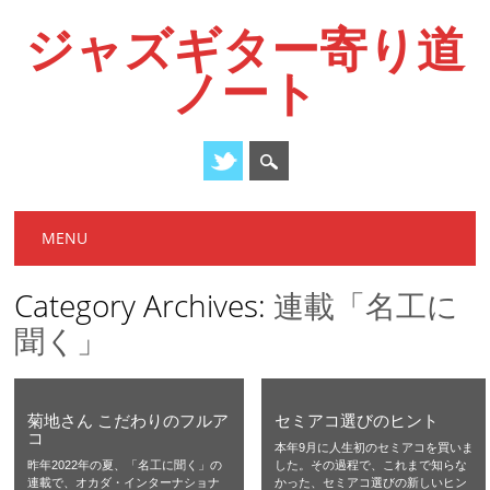
ジャズギター寄り道
ノート
Main menu
Skip
MENU
to
content
Category Archives:
連載「名工に
聞く」
菊地さん こだわりのフルア
セミアコ選びのヒント
コ
本年9月に人生初のセミアコを買いま
昨年2022年の夏、「名工に聞く」の
した。その過程で、これまで知らな
連載で、オカダ・インターナショナ
かった、セミアコ選びの新しいヒン