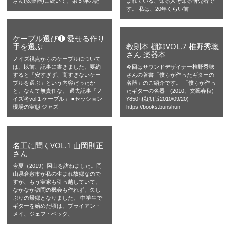
さん(弦楽器)に続いて、第５弾の記
まれている、知る人ぞ知る研究者で
す。 私は、20年くらい前
ケーブル選び❶ 愛せる作り
手を選ぶ
教則本 棚卸VOL.7 椎野秀聰
さん 楽器本
ノイズ視点からのケーブルについて
は、以前、記事に書きました。要約
今回はサウンドデザイナー椎野秀聰
すると「安すぎず、高すぎないケー
さんの著書「僕らが作ったギターの
ブルを選ぶ」という内容だったか
名器」のご紹介です。 「僕らが作っ
と。なんて無責任な。 過去記事「ノ
たギターの名器」(2010、文藝春秋)
イズ考vol.1 ケーブル」 ■セッション
¥850+税(初版2010/09/20)
現場の実態 ジャズ
https://books.bunshun
名工に聞くVOL.1 山岡則正
さん
今夏（2019）岡山を訪ねました。岡
山県倉敷市が私の生まれ故郷なので
すが、もう実家も引っ越していて、
なかなか訪問の機会も作れず、久し
ぶりの帰郷となりました。 中学生で
ギターを始めた頃は、ブライアン・
メイ、ジェフ・ベック、