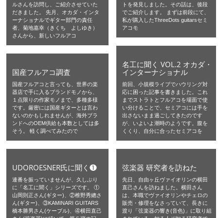
ルさんを訪問し、ご紹介させていた
トを発見しました。その話は、後段
だきました。 先月、オカダ・インタ
でご紹介します。 まずは前段にて、
ーナショナルでギター部門の責任
私が購入したThreeDots guitarsセミ
者、菊地嘉幸（きくち よしゆき）
アコモ
さんから、新しいフルアコ
名工に聞く VOL.2 オカダ・
国産フルアコ調査
インターナショナル
国産フルアコと言っても、世界の楽
前回、小規模ライブでハウリング対
器店で手に入るブランドモノから、
応に困った記事を書きました。これ
１点限りの作家モノまで、多種多様
までストラトとフルアコを場面で使
です。厳密には国産ギターとは言わ
い分けることで、セミアコには手を
ないのかもしれませんが、海外ブラ
出さないまま過ごしてきたのです
ンドへのOEM供給も本数としては多
が、いよいよ潮時のようです。腹を
そう。 軽く調べてみたので
くくり、自分に合ったセミアコを
UDOROESNER氏に聞く❶
弦楽器 研究者を訪ねた
連番を振っていませんが、久しぶり
先日、自由ヶ丘ヴァイオリンの横田
に「名工に聞く」シリーズです。 ①
直己さんを訪ねました。横田さん
山岡則正さん(ギター)、②椎野秀總さ
は、本職でヴァイオリンやチェロの
ん(ギター)、③KAMINARI GUITARS
販売・修理をなさっていて、長きに
橋本勝男さん(ケーブル)、④横田直己
渡り「弦楽器の響き(音色)」に取り組