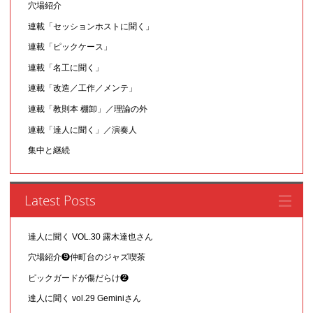
穴場紹介
連載「セッションホストに聞く」
連載「ピックケース」
連載「名工に聞く」
連載「改造／工作／メンテ」
連載「教則本 棚卸」／理論の外
連載「達人に聞く」／演奏人
集中と継続
Latest Posts
達人に聞く VOL.30 露木達也さん
穴場紹介❾仲町台のジャズ喫茶
ピックガードが傷だらけ❷
達人に聞く vol.29 Geminiさん