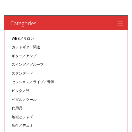
Categories
WEB／サロン
ガットギター関連
ギター／アンプ
スイング／グルーブ
スタンダード
セッション／ライブ／音源
ピック／弦
ペダル／ツール
代用品
地域とジャズ
歌伴／デュオ