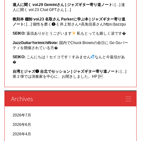
達人に聞く vol.29 Geminiさん | ジャズギター寄り道ノート:
[…] 達
人に聞く vol.23 Chat GPTさん […]
教則本 棚卸 vol.23 名取さん Parkerに学ぶ本 | ジャズギター寄り道
ノート:
[…] 個性を磨く❶-1 井上智さん×高免信喜さんhttps://jazzgu
SEIKO:
返信ありがとうございます
私もとっても嬉しく涙です�
JazzGuitarYorimichiNote:
国内でChuck Brownの命日に Go Goパー
ティを開催されている方�
SEIKO:
こんにちは！セイコです！すみません
なんと今返信があ
�
台湾とジャズ❸ 台北でセッション | ジャズギター寄り道ノート:
[…]
第２弾では演奏家を中心に、お聞きしました。HP [
Archives
2026年7月
2026年6月
2026年4月