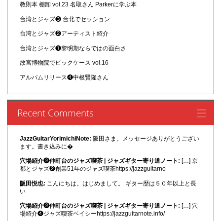
教則本 棚卸 vol.23 名取さん Parkerに学ぶ本
台湾とジャズ❸ 台北でセッション
台湾とジャズ❷アーティスト紹介
台湾とジャズ❶黎明期ならではの面白さ
故宮博物院でピックケース vol.16
アルバムリリース❹中根賢隆さん
Recent Comments
JazzGuitarYorimichiNote:
阪田さま。メッセージありがとうござい
ます。書き込みに�
穴場紹介❾仲町台のジャズ喫茶 | ジャズギター寄り道ノート:
[…] 京
都とジャズ❷創業51年のジャズ喫茶https://jazzguitarno
阪田悦也:
こんにちは。はじめまして。 ギター歴は５０年以上と長
い
穴場紹介❾仲町台のジャズ喫茶 | ジャズギター寄り道ノート:
[…] 穴
場紹介❹ジャズ喫茶ベイシーhttps://jazzguitarnote.info/