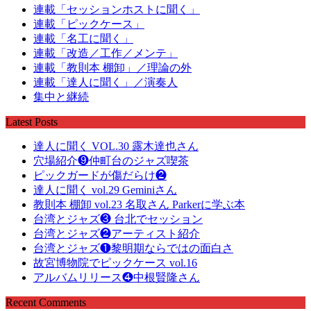
連載「セッションホストに聞く」
連載「ピックケース」
連載「名工に聞く」
連載「改造／工作／メンテ」
連載「教則本 棚卸」／理論の外
連載「達人に聞く」／演奏人
集中と継続
Latest Posts
達人に聞く VOL.30 露木達也さん
穴場紹介❾仲町台のジャズ喫茶
ピックガードが傷だらけ❷
達人に聞く vol.29 Geminiさん
教則本 棚卸 vol.23 名取さん Parkerに学ぶ本
台湾とジャズ❸ 台北でセッション
台湾とジャズ❷アーティスト紹介
台湾とジャズ❶黎明期ならではの面白さ
故宮博物院でピックケース vol.16
アルバムリリース❹中根賢隆さん
Recent Comments