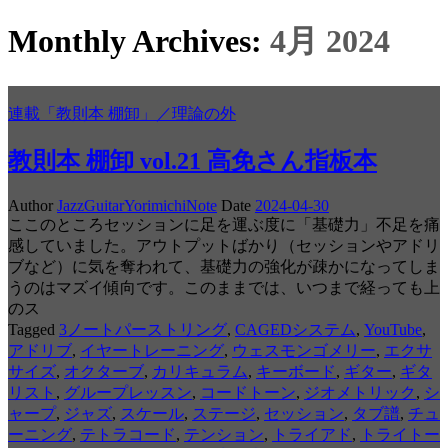
Monthly Archives:
4月 2024
連載「教則本 棚卸」／理論の外
教則本 棚卸 vol.21 高免さん指板本
Author
JazzGuitarYorimichiNote
Date
2024-04-30
ここのところセッションに足を運ぶ度に「基礎力」不足を痛
感していました。アウトプットばかり（セッションやアドリ
ブなど）に気を奪われて、基礎力の強化が疎かになってしま
うのはマズイ傾向です。このままでは、いつまで経っても上
のス
Tagged
3ノートパーストリング
,
CAGEDシステム
,
YouTube
,
アドリブ
,
イヤートレーニング
,
ウェスモンゴメリー
,
エクサ
サイズ
,
オクターブ
,
カリキュラム
,
キーボード
,
ギター
,
ギタ
リスト
,
グループレッスン
,
コードトーン
,
ジオメトリック
,
シ
ャープ
,
ジャズ
,
スケール
,
ステージ
,
セッション
,
タブ譜
,
チュ
ーニング
,
テトラコード
,
テンション
,
トライアド
,
トライトー