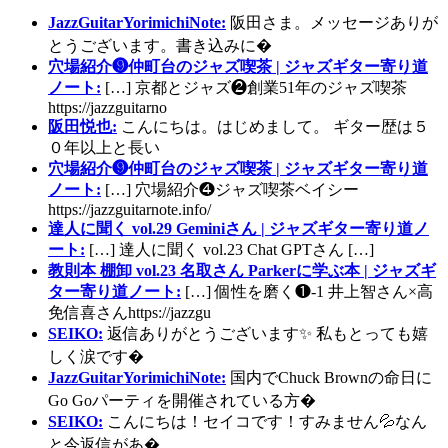
JazzGuitarYorimichiNote:
阪田さま。メッセージありが
とうございます。書き込みに�
穴場紹介❾仲町台のジャズ喫茶 | ジャズギター寄り道
ノート:
[…] 京都とジャズ❷創業51年のジャズ喫茶
https://jazzguitarno
阪田悦也:
こんにちは。はじめまして。 ギター歴は５
０年以上と長い
穴場紹介❾仲町台のジャズ喫茶 | ジャズギター寄り道
ノート:
[…] 穴場紹介❹ジャズ喫茶ベイシー
https://jazzguitarnote.info/
達人に聞く vol.29 Geminiさん | ジャズギター寄り道ノ
ート:
[…] 達人に聞く vol.23 Chat GPTさん […]
教則本 棚卸 vol.23 名取さん Parkerに学ぶ本 | ジャズギ
ター寄り道ノート:
[…] 個性を磨く❶-1 井上智さん×高
免信喜さんhttps://jazzgu
SEIKO:
返信ありがとうございます✨ 私もとっても嬉
しく涙です�
JazzGuitarYorimichiNote:
国内でChuck Brownの命日に
Go Goパーティを開催されている方�
SEIKO:
こんにちは！セイコです！すみません💦なん
と今返信があ�