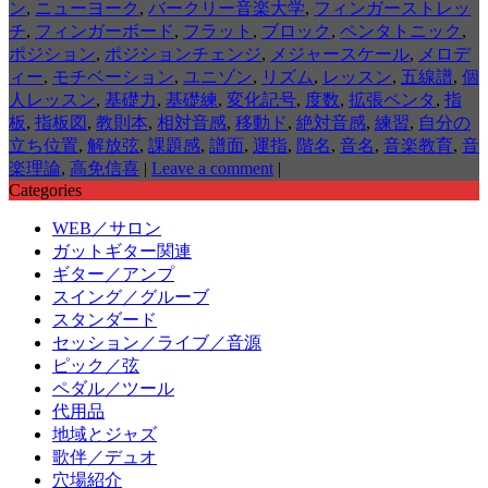
ン
,
ニューヨーク
,
バークリー音楽大学
,
フィンガーストレッ
チ
,
フィンガーボード
,
フラット
,
ブロック
,
ペンタトニック
,
ポジション
,
ポジションチェンジ
,
メジャースケール
,
メロデ
ィー
,
モチベーション
,
ユニゾン
,
リズム
,
レッスン
,
五線譜
,
個
人レッスン
,
基礎力
,
基礎練
,
変化記号
,
度数
,
拡張ペンタ
,
指
板
,
指板図
,
教則本
,
相対音感
,
移動ド
,
絶対音感
,
練習
,
自分の
立ち位置
,
解放弦
,
課題感
,
譜面
,
運指
,
階名
,
音名
,
音楽教育
,
音
楽理論
,
高免信喜
|
Leave a comment
|
Categories
WEB／サロン
ガットギター関連
ギター／アンプ
スイング／グルーブ
スタンダード
セッション／ライブ／音源
ピック／弦
ペダル／ツール
代用品
地域とジャズ
歌伴／デュオ
穴場紹介