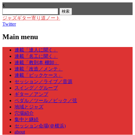
x
検
索:
ジャズギター寄り道ノート
Twitter
Main menu
Skip
連載「達人に聞く」
to
連載「名工に聞く」
content
連載「教則本 棚卸」
連載「改造／メンテ」
連載「ピックケース」
セッション／ライブ／音源
スイング／グルーブ
ギター／アンプ
ペダル／ツール／ピック／弦
地域とジャズ
穴場紹介
集中と継続
セッション会場(＠横浜)
about