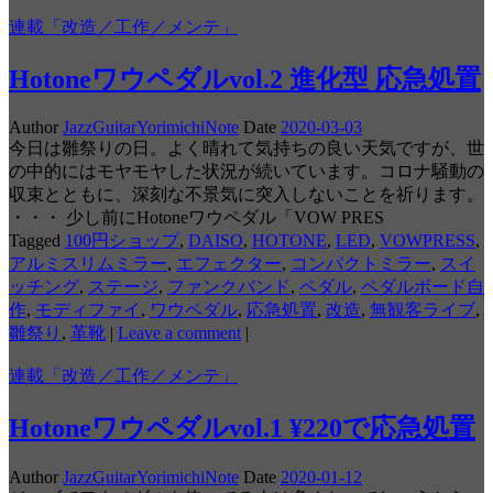
連載「改造／工作／メンテ」
Hotoneワウペダルvol.2 進化型 応急処置
Author
JazzGuitarYorimichiNote
Date
2020-03-03
今日は雛祭りの日。よく晴れて気持ちの良い天気ですが、世
の中的にはモヤモヤした状況が続いています。コロナ騒動の
収束とともに、深刻な不景気に突入しないことを祈ります。
・・・ 少し前にHotoneワウペダル「VOW PRES
Tagged
100円ショップ
,
DAISO
,
HOTONE
,
LED
,
VOWPRESS
,
アルミスリムミラー
,
エフェクター
,
コンパクトミラー
,
スイ
ッチング
,
ステージ
,
ファンクバンド
,
ペダル
,
ペダルボード自
作
,
モディファイ
,
ワウペダル
,
応急処置
,
改造
,
無観客ライブ
,
雛祭り
,
革靴
|
Leave a comment
|
連載「改造／工作／メンテ」
Hotoneワウペダルvol.1 ¥220で応急処置
Author
JazzGuitarYorimichiNote
Date
2020-01-12