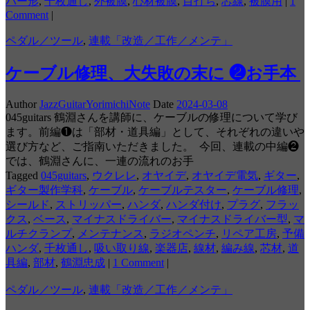
バー形
,
千枚通し
,
外被膜
,
心材被膜
,
目打ち
,
芯線
,
被膜用
|
1
Comment
|
ペダル／ツール
,
連載「改造／工作／メンテ」
ケーブル修理、大失敗の末に ❷お手本
Author
JazzGuitarYorimichiNote
Date
2024-03-08
045guitars 鶴淵さんを講師に、ケーブルの修理について学び
ます。前編❶は「部材・道具編」として、それぞれの違いや
選び方など、ご指南いただきました。 今回、連載の中編❷
では、鶴淵さんに、一連の流れのお手
Tagged
045guitars
,
ウクレレ
,
オヤイデ
,
オヤイデ電気
,
ギター
,
ギター製作学科
,
ケーブル
,
ケーブルテスター
,
ケーブル修理
,
シールド
,
ストリッパー
,
ハンダ
,
ハンダ付け
,
プラグ
,
フラッ
クス
,
ベース
,
マイナスドライバー
,
マイナスドライバー型
,
マ
ルチクランプ
,
メンテナンス
,
ラジオペンチ
,
リペア工房
,
予備
ハンダ
,
千枚通し
,
吸い取り線
,
楽器店
,
線材
,
編み線
,
芯材
,
道
具編
,
部材
,
鶴淵忠成
|
1 Comment
|
ペダル／ツール
,
連載「改造／工作／メンテ」