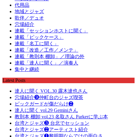
代用品
地域とジャズ
歌伴／デュオ
穴場紹介
連載「セッションホストに聞く」
連載「ピックケース」
連載「名工に聞く」
連載「改造／工作／メンテ」
連載「教則本 棚卸」／理論の外
連載「達人に聞く」／演奏人
集中と継続
Latest Posts
達人に聞く VOL.30 露木達也さん
穴場紹介❾仲町台のジャズ喫茶
ピックガードが傷だらけ❷
達人に聞く vol.29 Geminiさん
教則本 棚卸 vol.23 名取さん Parkerに学ぶ本
台湾とジャズ❸ 台北でセッション
台湾とジャズ❷アーティスト紹介
台湾とジャズ❶黎明期ならではの面白さ