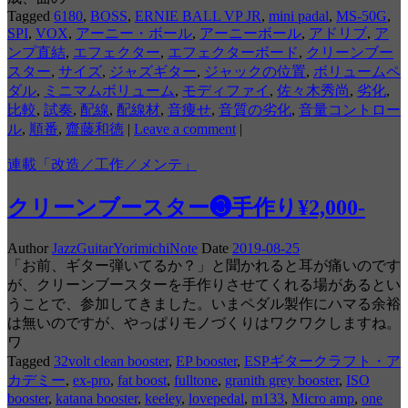
Tagged
6180
,
BOSS
,
ERNIE BALL VP JR
,
mini padal
,
MS-50G
,
SPI
,
VOX
,
アーニー・ボール
,
アーニーボール
,
アドリブ
,
ア
ンプ直結
,
エフェクター
,
エフェクターボード
,
クリーンブー
スター
,
サイズ
,
ジャズギター
,
ジャックの位置
,
ボリュームペ
ダル
,
ミニマムボリューム
,
モディファイ
,
佐々木秀尚
,
劣化
,
比較
,
試奏
,
配線
,
配線材
,
音痩せ
,
音質の劣化
,
音量コントロー
ル
,
順番
,
齋藤和徳
|
Leave a comment
|
連載「改造／工作／メンテ」
クリーンブースター❸手作り¥2,000-
Author
JazzGuitarYorimichiNote
Date
2019-08-25
「お前、ギター弾いてるか？」と聞かれると耳が痛いのです
が、クリーンブースターを手作りさせてくれる場があるとい
うことで、参加してきました。いまペダル製作にハマる余裕
は無いのですが、やっぱりモノづくりはワクワクしますね。
ワ
Tagged
32volt clean booster
,
EP booster
,
ESPギタークラフト・ア
カデミー
,
ex-pro
,
fat boost
,
fulltone
,
granith grey booster
,
ISO
booster
,
katana booster
,
keeley
,
lovepedal
,
m133
,
Micro amp
,
one