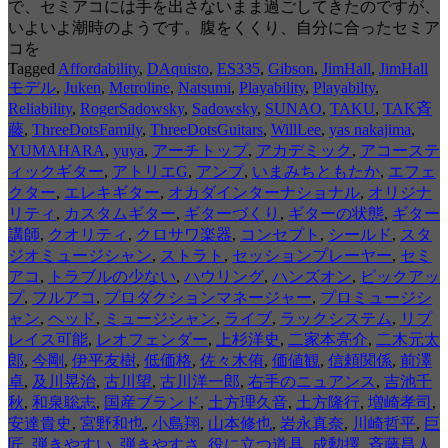
で、セミアコには手を出さないまま過ごしてきたのですが、
いよいよ潮時のようです。腹をくくり、自分に合ったセミア
コを
Tagged
Affordability
,
DAquisto
,
ES335
,
Gibson
,
JimHall
,
JimHall
モデル
,
Juken
,
Metroline
,
Natsumi
,
Playability
,
Playabilty
,
Reliability
,
RogerSadowsky
,
Sadowsky
,
SUNAO
,
TAKU
,
TAK斉
藤
,
ThreeDotsFamily
,
ThreeDotsGuitars
,
WillLee
,
yas nakajima
,
YUMAHARA
,
yuya
,
アーチトップ
,
アカデミック
,
アコーステ
ィックギター
,
アトリエG
,
アンプ
,
いまみちともたか
,
エフェ
クター
,
エレキギター
,
オカダインターナショナル
,
オリジナ
リティ
,
カスタムギター
,
ギターづくり
,
ギターの状態
,
ギター
講師
,
クオリティ
,
クロサワ楽器
,
コンセプト
,
シールド
,
スタ
ジオミュージシャン
,
ストラト
,
セッションプレーヤー
,
セミ
アコ
,
トラブルの少ない
,
ハウリング
,
ハンズオン
,
ピックアッ
プ
,
フルアコ
,
プロダクションマネージャー
,
プロミュージシ
ャン
,
ヘッド
,
ミュージシャン
,
ライブ
,
ラックシステム
,
リプ
レイス可能
,
レオフェンダー
,
上杉洋史
,
二家本亮介
,
二木元太
郎
,
今剛
,
伊平友樹
,
低価格
,
佐々木侑
,
価値観
,
信頼関係
,
前澤
卓
,
及川晃治
,
古川望
,
古川洋一郎
,
右手のニュアンス
,
吉池千
秋
,
和泉聡志
,
国産ブランド
,
土方理久音
,
土方隆行
,
増崎孝司
,
安達貴史
,
宮野和也
,
小島翔
,
山本修也
,
岩永真奈
,
川崎哲平
,
巨
匠
,
弾きやすい
,
弾きやすさ
,
役に立つ道具
,
成勲擇
,
斉藤昌人
,