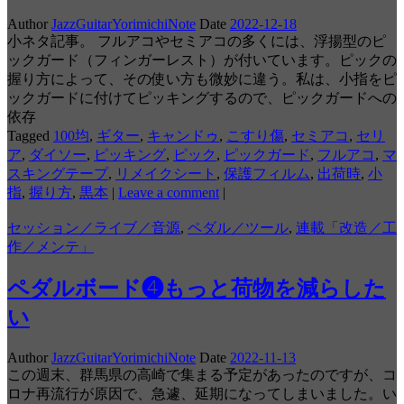
Author
JazzGuitarYorimichiNote
Date
2022-12-18
小ネタ記事。 フルアコやセミアコの多くには、浮揚型のピ
ックガード（フィンガーレスト）が付いています。ピックの
握り方によって、その使い方も微妙に違う。私は、小指をピ
ックガードに付けてピッキングするので、ピックガードへの
依存
Tagged
100均
,
ギター
,
キャンドゥ
,
こすり傷
,
セミアコ
,
セリ
ア
,
ダイソー
,
ピッキング
,
ピック
,
ピックガード
,
フルアコ
,
マ
スキングテープ
,
リメイクシート
,
保護フィルム
,
出荷時
,
小
指
,
握り方
,
黒本
|
Leave a comment
|
セッション／ライブ／音源
,
ペダル／ツール
,
連載「改造／工
作／メンテ」
ペダルボード❹もっと荷物を減らした
い
Author
JazzGuitarYorimichiNote
Date
2022-11-13
この週末、群馬県の高崎で集まる予定があったのですが、コ
ロナ再流行が原因で、急遽、延期になってしまいました。い