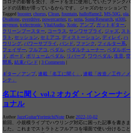
コロナの影響を受け、ボードを主に使用していたファンクバ
ンドの活動が滞っているからです。 ジャズのセッションで
Tagged
booster
,
chorus
,
Clean
,
fountain
,
halloffame2
,
MS-50G
,
ola
,
Ovaltone
,
overdrive
,
powercarrier
,
rc
,
seria
,
SonicResearch
,
st300
,
strymon
,
tcelectronic
,
VitalAudio
,
Xotic
,
アンプ
,
ガットギター
,
クリーンブースター
,
コーラス
,
サンワサプライ
,
ジャズ
,
スト
ラト
,
セッション
,
セミアコ
,
ディストーション
,
ディレイ
,
ハ
ウリング
,
パワーサプライ
,
バンド
,
ファンク
,
フィルター系
,
フェイザー
,
フルアコ
,
ペダル
,
ペダルチューナー
,
ペダルボー
ド
,
ボード
,
ボリュームペダル
,
リバーブ
,
ワウペダル
,
生音
,
空
間系
,
結束バンド
|
3 Comments
|
ギター／アンプ
,
連載「名工に聞く」
,
連載「改造／工作／メ
ンテ」
名工に聞く vol.2 オカダ・インターナシ
ョナル
Author
JazzGuitarYorimichiNote
Date
2022-10-02
前回、小規模ライブでハウリング対応に困った記事を書きま
した。これまでストラトとフルアコを場面で使い分けること