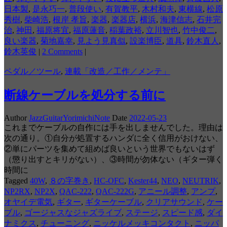
日本製
,
是永巧一
,
普段使い
,
有賀教平
,
木村和夫
,
東横線
,
松原
秀樹
,
柴崎浩
,
根岸 孝旨
,
楽器
,
楽器店
,
横浜
,
海津信志
,
石井完
治
,
神田
,
福原将宜
,
福原蓮音
,
稲葉政裕
,
立川智也
,
竹中俊二
,
良い楽器
,
菊地嘉幸
,
見よう見真似
,
設楽博臣
,
道具
,
鈴木直人
,
鈴木英俊
|
2 Comments
|
ペダル／ツール
,
連載「改造／工作／メンテ」
断線ケーブルを処分する前に
Author
JazzGuitarYorimichiNote
Date
2022-05-23
これまでケーブルの自作には手を出しませんでした。理由は
次の通り。①自分が処置するハンダに全く信用がおけない、
②単にパーツを集めて組めば良いという世界でもないはず
（懲り出すとキリがない）、③時間が勿体ない（ギター弾く
時間に
Tagged
40W
,
８の字巻き
,
HC-OFC
,
Kester44
,
NEO
,
NEUTRIK
,
NP2RX
,
NP2X
,
QAC-222
,
QAC-222G
,
アニール調整
,
アンプ
,
オヤイデ電気
,
ギター
,
ギターケーブル
,
クリアサウンド
,
ケー
ブル
,
ゴージャスなジャズライブ
,
ステージ
,
スピード感
,
ダイ
ナミクス
,
チューニング
,
ニッケルメッキコンタクト
,
ニッパ