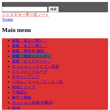
x
検
索:
ジャズギター寄り道ノート
Twitter
Main menu
Skip
連載「達人に聞く」
to
連載「名工に聞く」
content
連載「教則本 棚卸」
連載「改造／メンテ」
連載「ピックケース」
セッション／ライブ／音源
スイング／グルーブ
ギター／アンプ
ペダル／ツール／ピック／弦
地域とジャズ
穴場紹介
集中と継続
セッション会場(＠横浜)
about