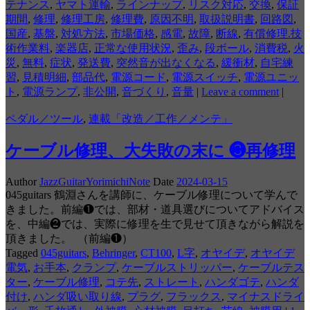
テナンス
,
ヤマト運輸
,
ラインナップ
,
リスク対応
,
交換
,
保証
期間
,
修理
,
修理工房
,
修理費
,
原因不明
,
取扱説明書
,
回路図
,
国産
,
基盤
,
対処方法
,
市場価格
,
感電
,
故障
,
断線
,
有償修理.技
術作業料
,
楽器店
,
正常な使用状況
,
歪み
,
段ボール
,
消費税
,
火
災
,
無料
,
症状
,
発送費
,
突然音が出なくなる
,
緩衝材
,
自宅練
習
,
見積明細
,
部品代
,
電源コード
,
電源スイッチ
,
電源ユニッ
ト
,
電源ランプ
,
非公開
,
音づくり
,
音量
|
Leave a comment
|
ペダル／ツール
,
連載「改造／工作／メンテ」
ケーブル修理、大失敗の末に ❸再修理
Author
JazzGuitarYorimichiNote
Date
2024-03-15
045guitars 鶴淵さんを講師に、ケーブル修理について学んで
きました。前編❶では、部材・道具選びについてアドバイス
を、中編❷では、実際に修理を生で見せて頂きながら解説を
頂きました。 （前編❶）
Tagged
045guitars
,
Behringer
,
CT100
,
L字
,
オヤイデ
,
オヤイデ
電気
,
お手本
,
クランプ
,
ケーブルストリッパー
,
ケーブルテス
ター
,
ケーブル修理
,
コテ先
,
ストレート
,
ハンダゴテ
,
ハンダ
付け
,
ハンダ吸い取り線
,
プラグ
,
フラックス
,
マイナスドライ