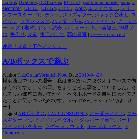
control
,
Ovaltone
,
RC booster
,
RCB-v2
,
spark mini booster
,
suhr
,
tc
electronic
,
UB-C3
,
UB-G4
,
UB-S5
,
Xotic
,
エフェクター
,
クリー
ンブースター
,
コンデンサ
,
ジャズギター
,
ジャック音出し
,
ス
イッチ
,
トランジスタ
,
ハンダ、抵抗
,
ハンドメイド
,
ブースタ
ー
,
ペダル製作
,
ポット試奏
,
ボリューム
,
地下実験室
,
御茶ノ
水
,
手作り
,
改造
,
電子パーツ
,
高山昌宣
|
Leave a comment
|
連載「改造／工作／メンテ」
A/Bボックスで遊ぶ
Author
JazzGuitarYorimichiNote
Date
2019-04-24
横浜西口でリハの場合、私は自宅からスタジオまでバスで向
かうのですが、その日、ちょっと考え事をしていました。そ
してリハ部屋に着いてから、ペダルボードを自宅に忘れてき
たことに気がついたのです。 ジャズのセッションでは、ボ
ード
Tagged
ABボックス
,
LAGOONSOUND
,
オーダーメイド
,
ジャ
ズギター
,
ハンドメイド
,
ペダル
,
ペダルボード自作
,
ボード
,
ラインセレクター
,
ラグーンサウンド
,
ループボックス
|
3
Comments
|