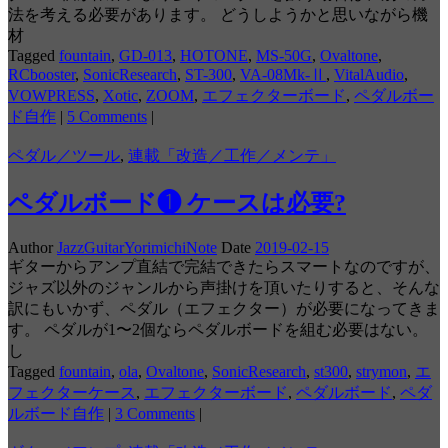
法を考える必要があります。 どうしようかと思いながら機
材
Tagged
fountain
,
GD-013
,
HOTONE
,
MS-50G
,
Ovaltone
,
RCbooster
,
SonicResearch
,
ST-300
,
VA-08Mk-Ⅱ
,
VitalAudio
,
VOWPRESS
,
Xotic
,
ZOOM
,
エフェクターボード
,
ペダルボー
ド自作
|
5 Comments
|
ペダル／ツール
,
連載「改造／工作／メンテ」
ペダルボード❶ ケースは必要?
Author
JazzGuitarYorimichiNote
Date
2019-02-15
ギターからアンプ直結で完結できたらスマートなのですが、
ジャズ以外のジャンルから声掛けを頂いたりすると、そんな
訳にもいかず、ペダル（エフェクター）が必要になってきま
す。 ペダルが1〜2個ならペダルボードを組む必要はない。
し
Tagged
fountain
,
ola
,
Ovaltone
,
SonicResearch
,
st300
,
strymon
,
エ
フェクターケース
,
エフェクターボード
,
ペダルボード
,
ペダ
ルボード自作
|
3 Comments
|