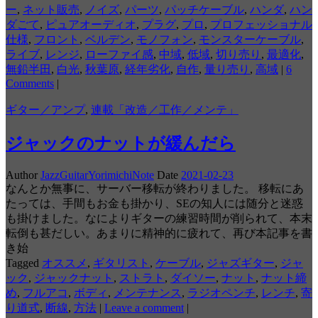
ー
,
ネット販売
,
ノイズ
,
パーツ
,
パッチケーブル
,
ハンダ
,
ハン
ダごて
,
ピュアオーディオ
,
プラグ
,
プロ
,
プロフェッショナル
仕様
,
フロント
,
ベルデン
,
モノフォン
,
モンスターケーブル
,
ライブ
,
レンジ
,
ローファイ感
,
中域
,
低域
,
切り売り
,
最適化
,
無鉛半田
,
白光
,
秋葉原
,
経年劣化
,
自作
,
量り売り
,
高域
|
6
Comments
|
ギター／アンプ
,
連載「改造／工作／メンテ」
ジャックのナットが緩んだら
Author
JazzGuitarYorimichiNote
Date
2021-02-23
なんとか無事に、サーバー移転が終わりました。 移転にあ
たっては、手間もお金も掛かり、SEの知人には随分と迷惑
も掛けました。なによりギターの練習時間が削られて、本末
転倒も甚だしい。あまりに精神的に疲れて、再び本記事を書
き始
Tagged
オススメ
,
ギタリスト
,
ケーブル
,
ジャズギター
,
ジャ
ック
,
ジャックナット
,
ストラト
,
ダイソー
,
ナット
,
ナット締
め
,
フルアコ
,
ボディ
,
メンテナンス
,
ラジオペンチ
,
レンチ
,
寄
り道式
,
断線
,
方法
|
Leave a comment
|