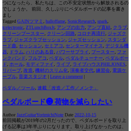
つになったら、私たちは、この不安定状態から解放されるの
でしょうか。 前回、久しぶりにペダルボードの記事を書き
まし
Tagged
GAINツマミ
,
halloffame
,
SonicResearch
,
spark
,
tcelectronic
,
ZTLunchBoxJr
,
アンプの出力
,
アンプ直結
,
クラブ
,
クリーンブースター
,
クリーン回路
,
コロナ再流行
,
ジャズク
ラブ
,
ジャズクラブセッション
,
ジャズセッション
,
スタンダ
ード曲
,
セッション
,
セミアコ
,
センターマイナス
,
デジタル機
器
,
ドラム
,
ハリのある音
,
パワーサプライ
,
ブースター
,
ファ
ンクバンド
,
フルアコ
,
ペダル
,
ペダルチューナー
,
ペダルボー
ド
,
ホール
,
モディファイ
,
ライブ
,
ライブハウスPHILJONES
,
リバーブ
,
改造
,
機材のスリム化
,
演奏者交代
,
練習会
,
電源ケ
ーブル
,
音楽スタジオ
|
Leave a comment
|
ペダル／ツール
,
連載「改造／工作／メンテ」
ペダルボード❸ 荷物を減らしたい
Author
JazzGuitarYorimichiNote
Date
2022-10-15
前回掲載が2019年の2月だったので、ペダルボードを取り上
げる記事は3年半ぶりになります。取り上げなかったのは、