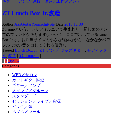
ギター／アンプ
,
連載「改造／工作／メンテ」
ZT Lunch Box Jr.改造
Author
JazzGuitarYorimichiNote
Date
2018-12-30
ZT ampという、カリフォルニアで生まれた、新しめのアン
プのブランドがあります(2008～)。 ココで出しているLunch
Box Jr.は、お弁当サイズの小さな躯体ながら、なかなかパワ
フルで太い音を出してくれる優秀な
Tagged
Lunch Box Jr.
,
ZT
,
アンプ
,
ジャズギター
,
モディファ
イ
,
改造
|
5 Comments
|
1
2
次へ »
Categories
WEB／サロン
ガットギター関連
ギター／アンプ
スイング／グルーブ
スタンダード
セッション／ライブ／音源
ピック／弦
ペダル／ツール