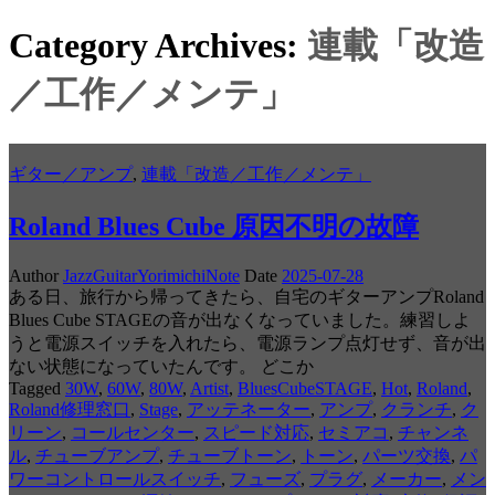
Category Archives:
連載「改造
／工作／メンテ」
ギター／アンプ
,
連載「改造／工作／メンテ」
Roland Blues Cube 原因不明の故障
Author
JazzGuitarYorimichiNote
Date
2025-07-28
ある日、旅行から帰ってきたら、自宅のギターアンプRoland
Blues Cube STAGEの音が出なくなっていました。練習しよ
うと電源スイッチを入れたら、電源ランプ点灯せず、音が出
ない状態になっていたんです。 どこか
Tagged
30W
,
60W
,
80W
,
Artist
,
BluesCubeSTAGE
,
Hot
,
Roland
,
Roland修理窓口
,
Stage
,
アッテネーター
,
アンプ
,
クランチ
,
ク
リーン
,
コールセンター
,
スピード対応
,
セミアコ
,
チャンネ
ル
,
チューブアンプ
,
チューブトーン
,
トーン
,
パーツ交換
,
パ
ワーコントロールスイッチ
,
フューズ
,
プラグ
,
メーカー
,
メン