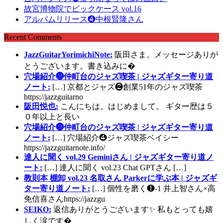
故宮博物院でピックケース vol.16
アルバムリリース❹中根賢隆さん
Recent Comments
JazzGuitarYorimichiNote:
阪田さま。メッセージありが
とうございます。書き込みに�
穴場紹介❾仲町台のジャズ喫茶 | ジャズギター寄り道
ノート:
[…] 京都とジャズ❷創業51年のジャズ喫茶
https://jazzguitarno
阪田悦也:
こんにちは。はじめまして。 ギター歴は５
０年以上と長い
穴場紹介❾仲町台のジャズ喫茶 | ジャズギター寄り道
ノート:
[…] 穴場紹介❹ジャズ喫茶ベイシー
https://jazzguitarnote.info/
達人に聞く vol.29 Geminiさん | ジャズギター寄り道ノ
ート:
[…] 達人に聞く vol.23 Chat GPTさん […]
教則本 棚卸 vol.23 名取さん Parkerに学ぶ本 | ジャズギ
ター寄り道ノート:
[…] 個性を磨く❶-1 井上智さん×高
免信喜さんhttps://jazzgu
SEIKO:
返信ありがとうございます✨ 私もとっても嬉
しく涙です�