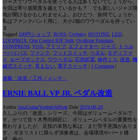
ジャズでワウペダルを使ってる人は多くないでしょうから、
今回は寄り道限度を越えているかも？ でも新しいジャズ境
地が開けるかもしれませんよ。おひとつ、如何でしょうか。
私はファンクバンド用に、大小2個のワウペダルを持ってい
ま
Tagged
100円ショップ
,
BOSS
,
Crybaby
,
HOTONE
,
LED
,
LOOPBOX
,
One Control BJF Split
,
Ovaltone Fountain
,
VOWPRESS
,
VOX
,
アドリブ
,
エフェクター
,
ジャズ
,
トゥル
ーバイパス
,
ファンク
,
フットスイッチ
,
ペダル
,
モディファ
イ
,
ループボックス
,
ワウペダル
,
応急処置
,
操作ミス
,
改造
,
機
械式スイッチ
,
見えない
,
電子スイッチ
|
1 Comment
|
連載「改造／工作／メンテ」
ERNIE BALL VP JR. ペダル改造
Author
JazzGuitarYorimichiNote
Date
2019-08-29
久しぶりの「改造」シリーズ。今回はボリュームペダルで
す。かつて佐々木秀尚師匠に、ボリュームペダルの重要性を
教わりましたが、足技の未熟な私は、まだ苦手意識がありま
す。 ギタリストに限らず演奏者は、会場環境やパート構
成、曲の