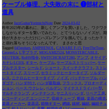
ケーブル修理、大失敗の末に ❶部材と
道具
Author
JazzGuitarYorimichiNote
Date
2024-03-02
昨年2023年の暮れに、新しくアンプを買いました。ワクワク
しながらギターを繋いでみたら、とてつもないノイズが。期
待が大きかっただけにハズレアンプを掴んでしまったか？！
と崩れ落ちそうになったんです。 まさかと思
Tagged
045guitars
,
AMPHENOL
,
CANARE F-15
,
FreeTheTone
,
GeorgeLs
,
L字プラグ
,
MOGAMI2524
,
MONSTERCABLE
,
NEUTRIK
,
RoHS指令
,
SWITCHCRAFT280
,
アンプ
,
オヤイデ
,
カナレLC03l
,
ギター
,
ケーブル
,
ケーブルストリッパー
,
ケー
ブルテスター
,
シールド
,
ショート
,
スイッチクラフト
,
ストレ
ートタイプ
,
スリーブ
,
セラミックヒータータイプ
,
ソルダー
レス
,
ニクロムヒータータイプ
,
ノイズ
,
パッチケーブル
,
ハン
ダゴテ
,
ハンダ付け
,
ハンダ吸取線
,
フラックス
,
プロオーディ
ション
,
ベース.ウクレレ
,
ベルデン
,
マイナスドライバー型
,
マルチクランプ
,
メンテナンス
,
ヤニ入りハンダ
,
リペア工房
,
レコーディング.エンジニア
,
収縮チューブ
,
断線
,
楽器の構造
,
楽器メーカー
,
楽器店
,
箱物ギター
,
網線
,
線材
,
編組
,
編組チュ
ーブ
,
鉛入りハンダ
,
音響
,
鶴淵忠成
|
2 Comments
|