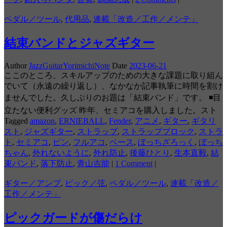
ペダル／ツール
,
代用品
,
連載「改造／工作／メンテ」
結束バンドとジャズギター
Author
JazzGuitarYorimichiNote
Date
2023-06-21
ここのところ、スキルアップのための大きな課題に取り組ん
でいて（永遠の繰り返し）、なかなか記事執筆に時間を割け
ませんでした。久しぶりのお題は「結束バンド」です。 ◾️目
立たない便利グッズ 昨年、セミアコを購入しました。スト
Tagged
amazon
,
ERNIEBALL
,
Fender
,
アニメ
,
ギター
,
ギタリ
スト
,
ジャズギター
,
ストラップ
,
ストラップブロック
,
ストラ
ト
,
セミアコ
,
ピン
,
フルアコ
,
ベース
,
ぼっちざろっく
,
ぼっち
ちゃん
,
外れないように
,
外れ防止
,
後藤ひとり
,
生本直毅
,
結
束バンド
,
落下防止
,
青山吉能
|
1 Comment
|
ギター／アンプ
,
ピック／弦
,
ペダル／ツール
,
連載「改造／
工作／メンテ」
ピックガードが傷だらけ