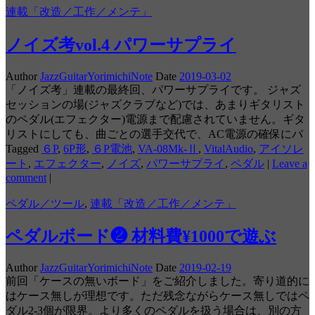
連載「改造／工作／メンテ」
ノイズ考vol.4 パワーサプライ
Author
JazzGuitarYorimichiNote
Date
2019-03-02
「ノイズ考」連載の最終回、パワーサプライです。 ジャズ
セッションの場(ジャズクラブなど)では、あまりギタリスト
のペダル(エフェクター)電源まで配慮されていません。ギタ
リストにしても、曲ごとの選手交代で、AC電源の確保にバ
Tagged
６P
,
6P形
,
６P電池
,
VA-08Mk-Ⅱ
,
VitalAudio
,
アイソレ
ート
,
エフェクター
,
ノイズ
,
パワーサプライ
,
ペダル
|
Leave a
comment
|
ペダル／ツール
,
連載「改造／工作／メンテ」
ペダルボード❷ 材料費¥1000で遊ぶ
Author
JazzGuitarYorimichiNote
Date
2019-02-19
前回「ケースの無いボード」をご紹介しました。寄り道的に
はケース無しが理想です。ただ残念ながらケース無しではペ
ダル2-3個が限界。より多くのペダルを扱う場合は、別の方