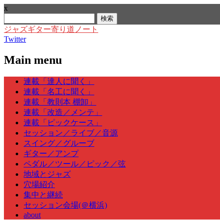
x
検
索:
ジャズギター寄り道ノート
Twitter
Main menu
Skip
連載「達人に聞く」
to
連載「名工に聞く」
content
連載「教則本 棚卸」
連載「改造／メンテ」
連載「ピックケース」
セッション／ライブ／音源
スイング／グルーブ
ギター／アンプ
ペダル／ツール／ピック／弦
地域とジャズ
穴場紹介
集中と継続
セッション会場(＠横浜)
about