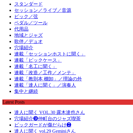
スタンダード
セッション／ライブ／音源
ピック／弦
ペダル／ツール
代用品
地域とジャズ
歌伴／デュオ
穴場紹介
連載「セッションホストに聞く」
連載「ピックケース」
連載「名工に聞く」
連載「改造／工作／メンテ」
連載「教則本 棚卸」／理論の外
連載「達人に聞く」／演奏人
集中と継続
Latest Posts
達人に聞く VOL.30 露木達也さん
穴場紹介❾仲町台のジャズ喫茶
ピックガードが傷だらけ❷
達人に聞く vol.29 Geminiさん