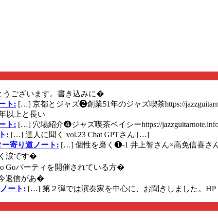
とうございます。書き込みに�
ート:
[…] 京都とジャズ❷創業51年のジャズ喫茶https://jazzguitarn
年以上と長い
ート:
[…] 穴場紹介❹ジャズ喫茶ベイシーhttps://jazzguitarnote.info
ト:
[…] 達人に聞く vol.23 Chat GPTさん […]
ズギター寄り道ノート:
[…] 個性を磨く❶-1 井上智さん×高免信喜さんhttps
く涙です�
に Go Goパーティを開催されている方�
今返信があ�
ノート:
[…] 第２弾では演奏家を中心に、お聞きしました。HP 