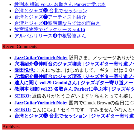
教則本 棚卸 vol.23 名取さん Parkerに学ぶ本
台湾とジャズ❸ 台北でセッション
台湾とジャズ❷アーティスト紹介
台湾とジャズ❶黎明期ならではの面白さ
故宮博物院でピックケース vol.16
アルバムリリース❹中根賢隆さん
Recent Comments
JazzGuitarYorimichiNote:
阪田さま。メッセージありが
穴場紹介❾仲町台のジャズ喫茶 | ジャズギター寄り道ノ
阪田悦也:
こんにちは。はじめまして。 ギター歴は５０
穴場紹介❾仲町台のジャズ喫茶 | ジャズギター寄り道ノ
達人に聞く vol.29 Geminiさん | ジャズギター寄り道ノー
教則本 棚卸 vol.23 名取さん Parkerに学ぶ本 | ジャ
SEIKO:
返信ありがとうございます✨ 私もとっても嬉し
JazzGuitarYorimichiNote:
国内でChuck Brownの命日
SEIKO:
こんにちは！セイコです！すみません💦なんと
台湾とジャズ❸ 台北でセッション | ジャズギター寄り道
Archives