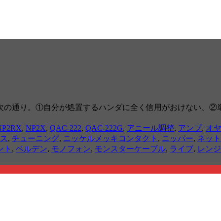
次の通り。①自分が処置するハンダに全く信用がおけない、②
NP2RX
,
NP2X
,
QAC-222
,
QAC-222G
,
アニール調整
,
アンプ
,
オ
ス
,
チューニング
,
ニッケルメッキコンタクト
,
ニッパー
,
ネット
ント
,
ベルデン
,
モノフォン
,
モンスターケーブル
,
ライブ
,
レンジ