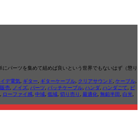
単にパーツを集めて組めば良いという世界でもないはず（懲り
ヤイデ電気
,
ギター
,
ギターケーブル
,
クリアサウンド
,
ケーブル
,
販売
,
ノイズ
,
パーツ
,
パッチケーブル
,
ハンダ
,
ハンダごて
,
ピ
,
ローファイ感
,
中域
,
低域
,
切り売り
,
最適化
,
無鉛半田
,
白光
,