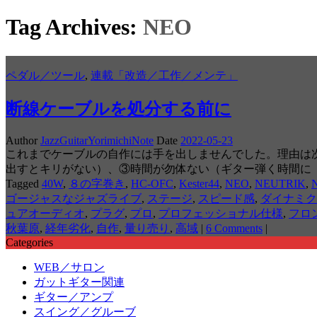
Tag Archives:
NEO
ペダル／ツール
,
連載「改造／工作／メンテ」
断線ケーブルを処分する前に
Author
JazzGuitarYorimichiNote
Date
2022-05-23
これまでケーブルの自作には手を出しませんでした。理由は
出すとキリがない）、③時間が勿体ない（ギター弾く時間に
Tagged
40W
,
８の字巻き
,
HC-OFC
,
Kester44
,
NEO
,
NEUTRIK
,
ゴージャスなジャズライブ
,
ステージ
,
スピード感
,
ダイナミク
ュアオーディオ
,
プラグ
,
プロ
,
プロフェッショナル仕様
,
フロ
秋葉原
,
経年劣化
,
自作
,
量り売り
,
高域
|
6 Comments
|
Categories
WEB／サロン
ガットギター関連
ギター／アンプ
スイング／グルーブ