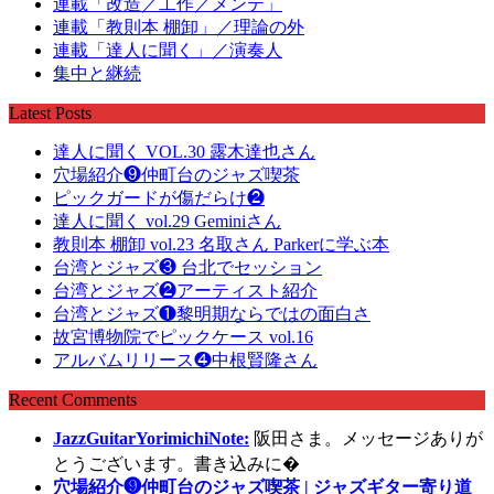
連載「改造／工作／メンテ」
連載「教則本 棚卸」／理論の外
連載「達人に聞く」／演奏人
集中と継続
Latest Posts
達人に聞く VOL.30 露木達也さん
穴場紹介❾仲町台のジャズ喫茶
ピックガードが傷だらけ❷
達人に聞く vol.29 Geminiさん
教則本 棚卸 vol.23 名取さん Parkerに学ぶ本
台湾とジャズ❸ 台北でセッション
台湾とジャズ❷アーティスト紹介
台湾とジャズ❶黎明期ならではの面白さ
故宮博物院でピックケース vol.16
アルバムリリース❹中根賢隆さん
Recent Comments
JazzGuitarYorimichiNote:
阪田さま。メッセージありが
とうございます。書き込みに�
穴場紹介❾仲町台のジャズ喫茶 | ジャズギター寄り道