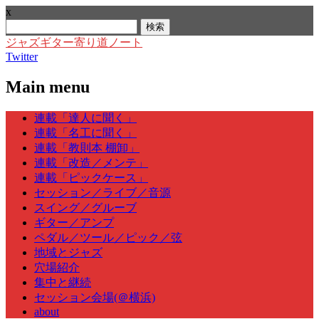
x
検
索:
ジャズギター寄り道ノート
Twitter
Main menu
Skip
連載「達人に聞く」
to
連載「名工に聞く」
content
連載「教則本 棚卸」
連載「改造／メンテ」
連載「ピックケース」
セッション／ライブ／音源
スイング／グルーブ
ギター／アンプ
ペダル／ツール／ピック／弦
地域とジャズ
穴場紹介
集中と継続
セッション会場(＠横浜)
about