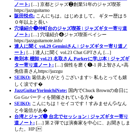
ノート:
[…] 京都とジャズ❷創業51年のジャズ喫茶
https://jazzguitarno
阪田悦也:
こんにちは。はじめまして。 ギター歴は５
０年以上と長い
穴場紹介❾仲町台のジャズ喫茶 | ジャズギター寄り道
ノート:
[…] 穴場紹介❹ジャズ喫茶ベイシー
https://jazzguitarnote.info/
達人に聞く vol.29 Geminiさん | ジャズギター寄り道ノ
ート:
[…] 達人に聞く vol.23 Chat GPTさん […]
教則本 棚卸 vol.23 名取さん Parkerに学ぶ本 | ジャズギ
ター寄り道ノート:
[…] 個性を磨く❶-1 井上智さん×高
免信喜さんhttps://jazzgu
SEIKO:
返信ありがとうございます✨ 私もとっても嬉
しく涙です�
JazzGuitarYorimichiNote:
国内でChuck Brownの命日に
Go Goパーティを開催されている方�
SEIKO:
こんにちは！セイコです！すみません💦なん
と今返信があ�
台湾とジャズ❸ 台北でセッション | ジャズギター寄り
道ノート:
[…] 第２弾では演奏家を中心に、お聞きしま
した。HP [