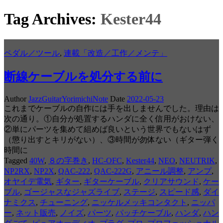
Tag Archives:
Kester44
ペダル／ツール
,
連載「改造／工作／メンテ」
断線ケーブルを処分する前に
Author
JazzGuitarYorimichiNote
Date
2022-05-23
これまでケーブルの自作には手を出しませんでした。理由は
次の通り。①自分が処置するハンダに全く信用がおけない、
②単にパーツを集めて組めば良いという世界でもないはず
（懲り出すとキリがない）、③時間が勿体ない（ギター弾く
時間に
Tagged
40W
,
８の字巻き
,
HC-OFC
,
Kester44
,
NEO
,
NEUTRIK
,
NP2RX
,
NP2X
,
QAC-222
,
QAC-222G
,
アニール調整
,
アンプ
,
オヤイデ電気
,
ギター
,
ギターケーブル
,
クリアサウンド
,
ケー
ブル
,
ゴージャスなジャズライブ
,
ステージ
,
スピード感
,
ダイ
ナミクス
,
チューニング
,
ニッケルメッキコンタクト
,
ニッパ
ー
,
ネット販売
,
ノイズ
,
パーツ
,
パッチケーブル
,
ハンダ
,
ハン