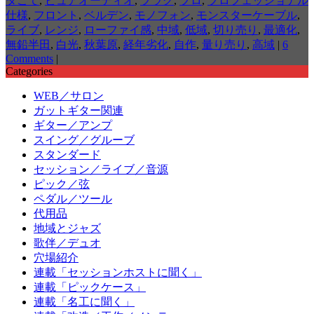
ダごて
,
ピュアオーディオ
,
プラグ
,
プロ
,
プロフェッショナル
仕様
,
フロント
,
ベルデン
,
モノフォン
,
モンスターケーブル
,
ライブ
,
レンジ
,
ローファイ感
,
中域
,
低域
,
切り売り
,
最適化
,
無鉛半田
,
白光
,
秋葉原
,
経年劣化
,
自作
,
量り売り
,
高域
|
6
Comments
|
Categories
WEB／サロン
ガットギター関連
ギター／アンプ
スイング／グルーブ
スタンダード
セッション／ライブ／音源
ピック／弦
ペダル／ツール
代用品
地域とジャズ
歌伴／デュオ
穴場紹介
連載「セッションホストに聞く」
連載「ピックケース」
連載「名工に聞く」