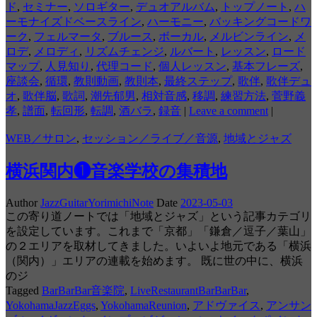
ド
,
セミナー
,
ソロギター
,
デュオアルバム
,
トップノート
,
ハ
ーモナイズドベースライン
,
ハーモニー
,
バッキングコードワ
ーク
,
フェルマータ
,
ブルース
,
ボーカル
,
メルビンライン
,
メ
ロデ
,
メロディ
,
リズムチェンジ
,
ルバート
,
レッスン
,
ロード
マップ
,
人見知り
,
代理コード
,
個人レッスン
,
基本フレーズ
,
座談会
,
循環
,
教則動画
,
教則本
,
最終ステップ
,
歌伴
,
歌伴デュ
オ
,
歌伴脳
,
歌詞
,
潮先郁男
,
相対音感
,
移調
,
練習方法
,
菅野義
孝
,
譜面
,
転回形
,
転調
,
酒バラ
,
録音
|
Leave a comment
|
WEB／サロン
,
セッション／ライブ／音源
,
地域とジャズ
横浜関内❶音楽学校の集積地
Author
JazzGuitarYorimichiNote
Date
2023-05-03
この寄り道ノートでは「地域とジャズ」という記事カテゴリ
を設定しています。これまで「京都」「鎌倉／逗子／葉山」
の２エリアを取材してきました。いよいよ地元である「横浜
（関内）」エリアの連載を始めます。 既に世の中に、横浜
のジ
Tagged
BarBarBar音楽院
,
LiveRestaurantBarBarBar
,
YokohamaJazzEggs
,
YokohamaReunion
,
アドヴァイス
,
アンサン