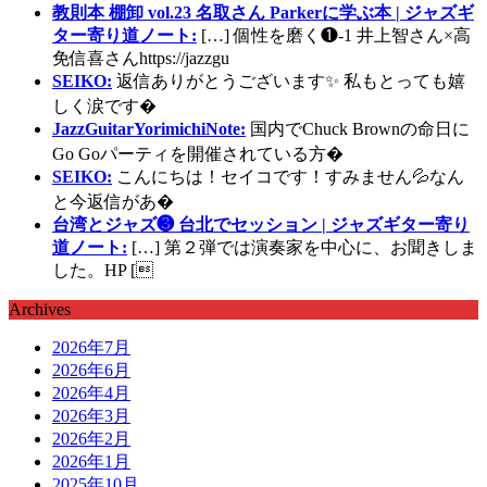
教則本 棚卸 vol.23 名取さん Parkerに学ぶ本 | ジャズギ
ター寄り道ノート:
[…] 個性を磨く❶-1 井上智さん×高
免信喜さんhttps://jazzgu
SEIKO:
返信ありがとうございます✨ 私もとっても嬉
しく涙です�
JazzGuitarYorimichiNote:
国内でChuck Brownの命日に
Go Goパーティを開催されている方�
SEIKO:
こんにちは！セイコです！すみません💦なん
と今返信があ�
台湾とジャズ❸ 台北でセッション | ジャズギター寄り
道ノート:
[…] 第２弾では演奏家を中心に、お聞きしま
した。HP [
Archives
2026年7月
2026年6月
2026年4月
2026年3月
2026年2月
2026年1月
2025年10月