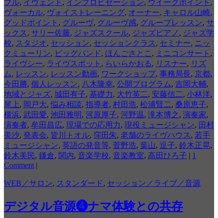
ブル
,
イヴェント
,
インプロビゼーション
,
ウイークポイント
,
ヴォーカル
,
ヴォイストレーニング
,
オーナー
,
キャロル山崎
,
グッドポイント
,
グルーヴ
,
グルーヴ感
,
グループレッスン
,
サ
ックス
,
サリー佐藤
,
ジャズスクール
,
ジャズピアノ
,
ジャズ学
校
,
スタジオ
,
セッション
,
セッションクラス
,
セミナー
,
ニッ
クミューリン
,
ビッグバンド
,
ほんごさとこ
,
ミニコンサート
,
ライヴシー
,
ライヴスポット
,
らいらかおる
,
リスナー
,
リズ
ム
,
レッスン
,
レッスン動画
,
ワークショップ
,
事務局長
,
京都
,
今田勝
,
個人レッスン
,
八木隆幸
,
公開プログラム
,
吉岡大輔
,
地域とジャズ
,
城田有子
,
基礎力
,
大竹英二
,
安藤信二
,
小林洋
,
尾上
,
岡戸大
,
悩み相談
,
指導者
,
村田浩
,
松浦賢二
,
桑原恵子
,
横浜
,
武田愛
,
池田雅明
,
河原厚子
,
河野温
,
滝本博之
,
演奏家
,
演奏者
,
牟田昌広
,
現場での応用力
,
現役ミュージシャン
,
田村
美沙
,
発表会
,
皆川トオル
,
窪田朱
,
老舗のライヴハウス
,
若手
ミュージシャン
,
英語の発音等
,
菅野浩
,
葉山
,
逗子
,
鈴木正晃
,
鈴木美民
,
鎌倉
,
関内
,
音楽学校
,
音楽教室
,
高田ひろ子
|
1
Comment
|
WEB／サロン
,
スタンダード
,
セッション／ライブ／音源
デジタル音源❹ナマ体験との共存