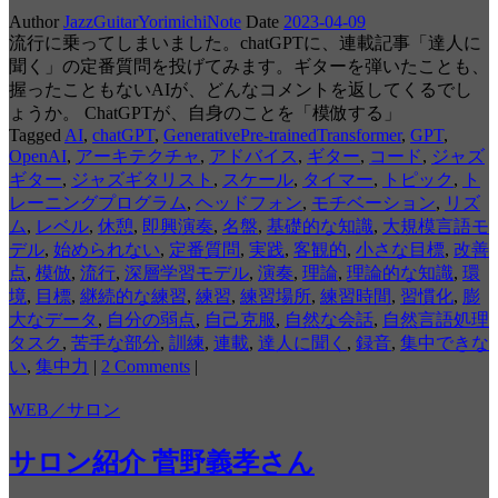
Author
JazzGuitarYorimichiNote
Date
2023-04-09
流行に乗ってしまいました。chatGPTに、連載記事「達人に
聞く」の定番質問を投げてみます。ギターを弾いたことも、
握ったこともないAIが、どんなコメントを返してくるでし
ょうか。 ChatGPTが、自身のことを「模倣する」
Tagged
AI
,
chatGPT
,
GenerativePre-trainedTransformer
,
GPT
,
OpenAI
,
アーキテクチャ
,
アドバイス
,
ギター
,
コード
,
ジャズ
ギター
,
ジャズギタリスト
,
スケール
,
タイマー
,
トピック
,
ト
レーニングプログラム
,
ヘッドフォン
,
モチベーション
,
リズ
ム
,
レベル
,
休憩
,
即興演奏
,
名盤
,
基礎的な知識
,
大規模言語モ
デル
,
始められない
,
定番質問
,
実践
,
客観的
,
小さな目標
,
改善
点
,
模倣
,
流行
,
深層学習モデル
,
演奏
,
理論
,
理論的な知識
,
環
境
,
目標
,
継続的な練習
,
練習
,
練習場所
,
練習時間
,
習慣化
,
膨
大なデータ
,
自分の弱点
,
自己克服
,
自然な会話
,
自然言語処理
タスク
,
苦手な部分
,
訓練
,
連載
,
達人に聞く
,
録音
,
集中できな
い
,
集中力
|
2 Comments
|
WEB／サロン
サロン紹介 菅野義孝さん