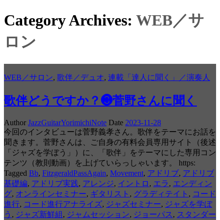
Category Archives:
WEB／サ
ロン
WEB／サロン
,
歌伴／デュオ
,
連載「達人に聞く」／演奏人
歌伴どうですか？❸菅野さんに聞く
Author
JazzGuitarYorimichiNote
Date
2023-11-28
今回のインタビューは菅野義孝さん。歌伴をテーマにお話を
聞きます。菅野さんは、ご自身の有料会員専用サイト（後述
「ジャズを学ぼう」）に、「歌伴」をテーマにした専用コン
テンツ（教則動画）を上げていらっしゃいます。 https:
Tagged
Bb
,
FitzgeraldPassAgain
,
Movement
,
アドリブ
,
アドリブ
基礎編
,
アドリブ実践
,
アレンジ
,
イントロ
,
エラ
,
エンディン
グ
,
オンラインセミナー
,
ギタリスト
,
グラディテイト
,
コード
進行
,
コード進行アナライズ
,
ジャズセミナー
,
ジャズを学ぼ
う
,
ジャズ新鮮組
,
ジャムセッション
,
ジョーパス
,
スタンダー