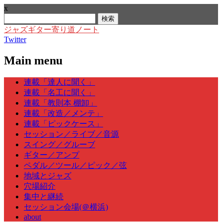
x
検
索:
ジャズギター寄り道ノート
Twitter
Main menu
Skip
連載「達人に聞く」
to
連載「名工に聞く」
content
連載「教則本 棚卸」
連載「改造／メンテ」
連載「ピックケース」
セッション／ライブ／音源
スイング／グルーブ
ギター／アンプ
ペダル／ツール／ピック／弦
地域とジャズ
穴場紹介
集中と継続
セッション会場(＠横浜)
about