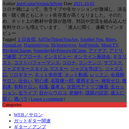
Author
JazzGuitarYorimichiNote
Date
2021-10-01
コロナ禍によって、生ライブや生セッションが激減し、演る
側・聴く側ともにネット依存度が高くなりました。そのた
め、ネット上の教材や音源が急増、対話や交流を組み込んだ
有料サロンも増えています。 「達人に聞く」連載でインタ
ビュー
Tagged
１日合宿
,
AllTheThingsYouAre
,
Another You
,
Blues
,
DonnaLee
,
Happentoyou
,
Illclosemyeye
,
JustFriends
,
MusicTV
,
RhythmChange
,
SomedayMyPrincewillCome
,
アイデア
,
アドリ
ブ練習
,
アプローチ
,
インタビュー
,
オンライン座談会
,
ギタリ
スト
,
コストパフォーマンス
,
コロナ
,
コンテンツ
,
サブスク
,
ジャズギタースタイル マスター
,
ジャズを学ぼう
,
ジャズ人
口
,
ソロギター
,
ネット依存度
,
ネット動画
,
レッスン
,
会員制
サロン
,
出会い
,
初心者
,
名取穣一郎
,
愛用ギター
,
挫折ゼロ
,
教
則本
,
有料サロン
,
枯葉
,
森孝人
,
次世代アドリブ練習
,
生セッ
ション
,
生ライブ
,
目からウロコ
,
老舗中
,
課題の設定
,
達人に
聞く
,
酒バラ
|
Leave a comment
|
Categories
WEB／サロン
ガットギター関連
ギター／アンプ