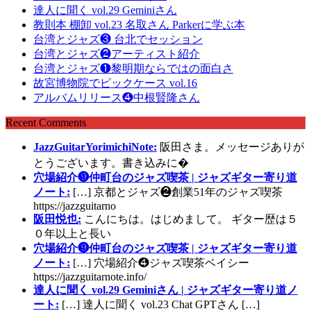
達人に聞く vol.29 Geminiさん
教則本 棚卸 vol.23 名取さん Parkerに学ぶ本
台湾とジャズ❸ 台北でセッション
台湾とジャズ❷アーティスト紹介
台湾とジャズ❶黎明期ならではの面白さ
故宮博物院でピックケース vol.16
アルバムリリース❹中根賢隆さん
Recent Comments
JazzGuitarYorimichiNote:
阪田さま。メッセージありが
とうございます。書き込みに�
穴場紹介❾仲町台のジャズ喫茶 | ジャズギター寄り道
ノート:
[…] 京都とジャズ❷創業51年のジャズ喫茶
https://jazzguitarno
阪田悦也:
こんにちは。はじめまして。 ギター歴は５
０年以上と長い
穴場紹介❾仲町台のジャズ喫茶 | ジャズギター寄り道
ノート:
[…] 穴場紹介❹ジャズ喫茶ベイシー
https://jazzguitarnote.info/
達人に聞く vol.29 Geminiさん | ジャズギター寄り道ノ
ート:
[…] 達人に聞く vol.23 Chat GPTさん […]