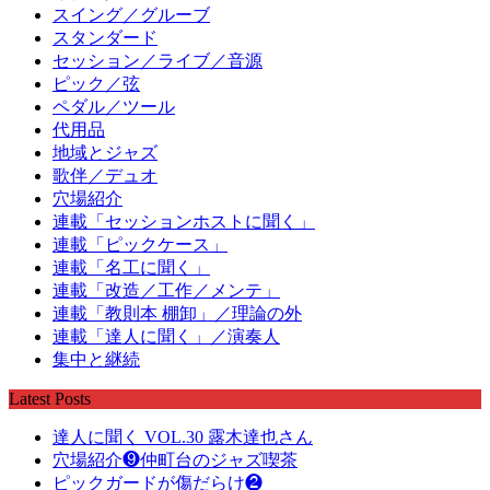
スイング／グルーブ
スタンダード
セッション／ライブ／音源
ピック／弦
ペダル／ツール
代用品
地域とジャズ
歌伴／デュオ
穴場紹介
連載「セッションホストに聞く」
連載「ピックケース」
連載「名工に聞く」
連載「改造／工作／メンテ」
連載「教則本 棚卸」／理論の外
連載「達人に聞く」／演奏人
集中と継続
Latest Posts
達人に聞く VOL.30 露木達也さん
穴場紹介❾仲町台のジャズ喫茶
ピックガードが傷だらけ❷