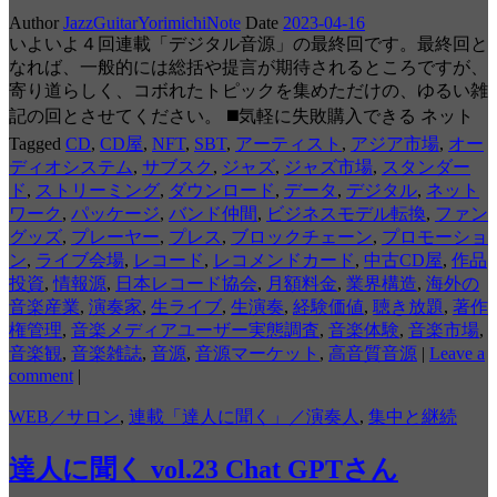
Author
JazzGuitarYorimichiNote
Date
2023-04-16
いよいよ４回連載「デジタル音源」の最終回です。最終回と
なれば、一般的には総括や提言が期待されるところですが、
寄り道らしく、コボれたトピックを集めただけの、ゆるい雑
記の回とさせてください。 ◼️気軽に失敗購入できる ネット
Tagged
CD
,
CD屋
,
NFT
,
SBT
,
アーティスト
,
アジア市場
,
オー
ディオシステム
,
サブスク
,
ジャズ
,
ジャズ市場
,
スタンダー
ド
,
ストリーミング
,
ダウンロード
,
データ
,
デジタル
,
ネット
ワーク
,
パッケージ
,
バンド仲間
,
ビジネスモデル転換
,
ファン
グッズ
,
プレーヤー
,
プレス
,
ブロックチェーン
,
プロモーショ
ン
,
ライブ会場
,
レコード
,
レコメンドカード
,
中古CD屋
,
作品
投資
,
情報源
,
日本レコード協会
,
月額料金
,
業界構造
,
海外の
音楽産業
,
演奏家
,
生ライブ
,
生演奏
,
経験価値
,
聴き放題
,
著作
権管理
,
音楽メディアユーザー実態調査
,
音楽体験
,
音楽市場
,
音楽観
,
音楽雑誌
,
音源
,
音源マーケット
,
高音質音源
|
Leave a
comment
|
WEB／サロン
,
連載「達人に聞く」／演奏人
,
集中と継続
達人に聞く vol.23 Chat GPTさん