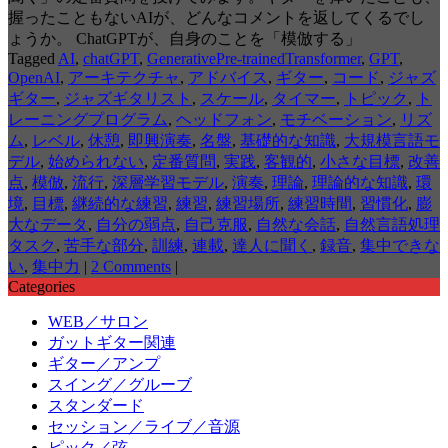
握ったこともないAIが、どんなコメントを返してくるでし
ょうか。 ChatGPTが、自身のことを「模倣する」
Tagged
AI
,
chatGPT
,
GenerativePre-trainedTransformer
,
GPT
,
OpenAI
,
アーキテクチャ
,
アドバイス
,
ギター
,
コード
,
ジャズ
ギター
,
ジャズギタリスト
,
スケール
,
タイマー
,
トピック
,
ト
レーニングプログラム
,
ヘッドフォン
,
モチベーション
,
リズ
ム
,
レベル
,
休憩
,
即興演奏
,
名盤
,
基礎的な知識
,
大規模言語モ
デル
,
始められない
,
定番質問
,
実践
,
客観的
,
小さな目標
,
改善
点
,
模倣
,
流行
,
深層学習モデル
,
演奏
,
理論
,
理論的な知識
,
環
境
,
目標
,
継続的な練習
,
練習
,
練習場所
,
練習時間
,
習慣化
,
膨
大なデータ
,
自分の弱点
,
自己克服
,
自然な会話
,
自然言語処理
タスク
,
苦手な部分
,
訓練
,
連載
,
達人に聞く
,
録音
,
集中できな
い
,
集中力
|
2 Comments
|
Categories
WEB／サロン
ガットギター関連
ギター／アンプ
スイング／グルーブ
スタンダード
セッション／ライブ／音源
ピック／弦