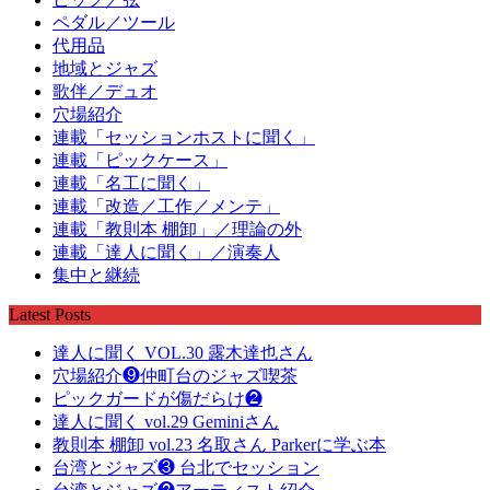
ペダル／ツール
代用品
地域とジャズ
歌伴／デュオ
穴場紹介
連載「セッションホストに聞く」
連載「ピックケース」
連載「名工に聞く」
連載「改造／工作／メンテ」
連載「教則本 棚卸」／理論の外
連載「達人に聞く」／演奏人
集中と継続
Latest Posts
達人に聞く VOL.30 露木達也さん
穴場紹介❾仲町台のジャズ喫茶
ピックガードが傷だらけ❷
達人に聞く vol.29 Geminiさん
教則本 棚卸 vol.23 名取さん Parkerに学ぶ本
台湾とジャズ❸ 台北でセッション