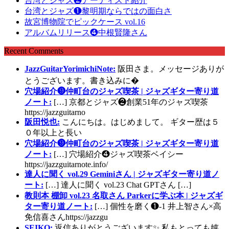
台湾とジャズ❷アーティスト紹介
台湾とジャズ❶黎明期ならではの面白さ
故宮博物院でピックケース vol.16
アルバムリリース❹中根賢隆さん
Recent Comments
JazzGuitarYorimichiNote:
阪田さま。メッセージありが
とうございます。書き込みに�
穴場紹介❾仲町台のジャズ喫茶 | ジャズギター寄り道
ノート:
[…] 京都とジャズ❷創業51年のジャズ喫茶
https://jazzguitarno
阪田悦也:
こんにちは。はじめまして。 ギター歴は５
０年以上と長い
穴場紹介❾仲町台のジャズ喫茶 | ジャズギター寄り道
ノート:
[…] 穴場紹介❹ジャズ喫茶ベイシー
https://jazzguitarnote.info/
達人に聞く vol.29 Geminiさん | ジャズギター寄り道ノ
ート:
[…] 達人に聞く vol.23 Chat GPTさん […]
教則本 棚卸 vol.23 名取さん Parkerに学ぶ本 | ジャズギ
ター寄り道ノート:
[…] 個性を磨く❶-1 井上智さん×高
免信喜さんhttps://jazzgu
SEIKO:
返信ありがとうございます✨ 私もとっても嬉