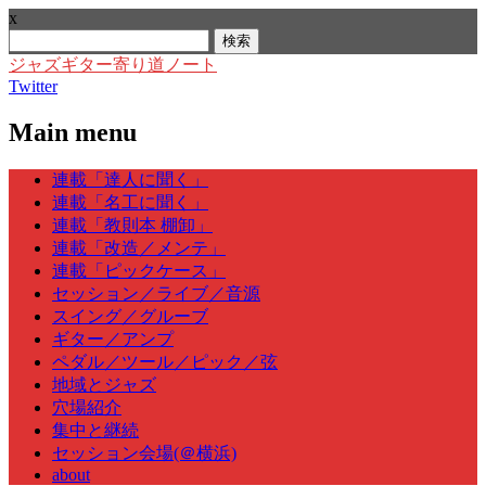
x
検
索:
ジャズギター寄り道ノート
Twitter
Main menu
Skip
連載「達人に聞く」
to
連載「名工に聞く」
content
連載「教則本 棚卸」
連載「改造／メンテ」
連載「ピックケース」
セッション／ライブ／音源
スイング／グルーブ
ギター／アンプ
ペダル／ツール／ピック／弦
地域とジャズ
穴場紹介
集中と継続
セッション会場(＠横浜)
about