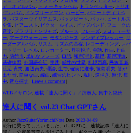
ミュージック
,
セッション
,
ソロ演奏
,
ダンス
,
テクノロジー
,
デュオアルバム
,
ト ミーキャンベル
,
トランペッター
,
トリオ
⋅アルバム
,
ドンフリードマン
,
ハービー
,
パキートディリベ
ラ
,
バスターウイリアムス
,
バックビート
,
バッハ
,
ビートルズ
全集
,
ピアニスト
,
ビクタールイス
,
ビッグバンド
,
フェークの
音楽
,
ブラジリアンジャズ
,
ブルース
,
フレーズ
,
プロデューサ
ー
,
マークウォーカー
,
モダンジャズ
,
ランディブレッカー
,
リ
ーダーアルバム
,
リズム
,
リズムの基礎
,
レコーディング
,
レパ
ートリー
,
レベル
,
ロンカーター
,
丹羽悦子
,
会話
,
作曲
,
作曲
力
,
函館市
,
単純なフレーズ
,
口語
,
和声理論
,
基礎
,
基礎理論
,
基礎練習
,
外国語会話
,
実践
,
感性の世界
,
札幌西高
,
民族音楽
,
渡辺 貞夫
,
渡辺貞夫
,
理論
,
生で
,
確実に進歩
,
笹島明夫
,
答が
出た音
,
簡単な曲
,
編曲
,
練習のヒント
,
規則
,
速弾き
,
遊び
,
集
中
,
音を探す
|
Leave a comment
|
WEB／サロン
,
連載「達人に聞く」／演奏人
,
集中と継続
達人に聞く vol.23 Chat GPTさん
Author
JazzGuitarYorimichiNote
Date
2023-04-09
流行に乗ってしまいました。chatGPTに、連載記事「達人に
聞く」の定番質問を投げてみます。ギターを弾いたことも、