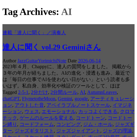
Tag Archives:
AI
連載「達人に聞く」／演奏人
達人に聞く vol.29 Geminiさん
Author
JazzGuitarYorimichiNote
Date
2026-06-14
2023年４月、Chappyに、達人の質問をしました。 掲載から
３年の年月が経ちました。AIの進化・浸透も進み、最近で
は「毎日の仕事でAIを使わない日がない」という読者も多
いはず。私自身、効率化や検証のツールとして、ほぼ
Tagged
2-5-1
,
2分だけ
,
2分間ルール
,
AI
,
AutumnLeaves
,
chatGPT
,
FlymetotheMoon
,
Gemini
,
google
,
アーティキュレーシ
ョン
,
アウトした音
,
アベイラブルノートスケール
,
イマジネ
ーション
,
ウェス
,
エモーショナル
,
カッコよくできる
,
クロマ
チック
,
ゲームのルールを変える
,
コードトーン
,
コードトー
ン縛り
,
コードフォーム
,
コンピング
,
ジム・ホール
,
ジャズギ
ター
,
ジャズギタリスト
,
ジャズジャイアント
,
ジャズの理論
,