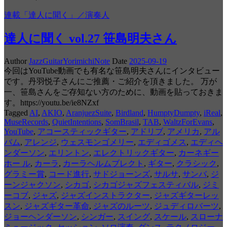
連載「達人に聞く」／演奏人
達人に聞く vol.27 笹島明夫さん
Author
JazzGuitarYorimichiNote
Date
2025-09-19
今回はYouTube動画でも有名な笹島明夫さんにインタビュー
です。丹羽悦子さんにご推薦・ご紹介を頂きました。 万が
一、笹島さんをご存知ない方のために、動画を貼っておきま
す。https://youtu.be/ie8NZxf
Tagged
AI
,
AKIO
,
AranjuezSuite
,
Birdland
,
HumptyDumpty
,
iReal
,
MuseRecords
,
QuietIntentions
,
SomBrasil
,
TAB
,
WaltzForEvans
,
YouTube
,
アコースティックギター
,
アドリブ
,
アメリカ
,
アル
バム
,
アレンジ
,
ウェスモンゴメリー
,
エディゴメス
,
エディヘ
ンダーソン
,
エリントン
,
エレクトリックギター
,
カーネギー
ホー ル
,
カーラ
,
カーラヘルムブレクト
,
ギター
,
クラシック
,
グラミー賞
,
コード進行
,
サドジョーンズ
,
サルサ
,
サンバ
,
ジ
ーンジャクソン
,
シカゴ
,
シカゴジャズフェスティバル
,
ジミ
ーコブ
,
ジャズ
,
ジャズインストラクター
,
ジャズギターレッ
スン
,
ジャズギター革命
,
ジャズのルーツ
,
ジュディロバーツ
,
ジョーヘンダーソン
,
シンガー
,
スイング
,
スケール
,
スローナ