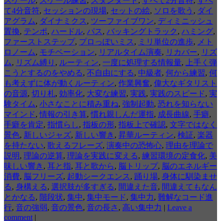
スケール
,
スケール練習
,
スタンダード
,
すべて2分音符
,
すべ
て4分音符
,
セッションの現場
,
セットの絵
,
ソロを歌う
,
ダイ
アグラム
,
ダイナミクス
,
ツーファイブワン
,
ディミニッシュ
置換
,
テンポ
,
ハードル
,
パス
,
バッキングトラック
,
ハミング
,
ファーストステップ
,
プロっぽいミス
,
ミリ単位の進歩
,
メト
ロノーム
,
モチベーション
,
リアルタイム演奏
,
リカバー
,
リズ
ム
,
リズム縛り
,
ルーティン
,
一度に処理する情報量
,
上手く弾
こうとするのをやめる
,
不自由にする
,
中級者
,
何から練習
,
何
も考えずに体が動くルーティン
,
作業興奮
,
偉大なギタリスト
の音源
,
切り札
,
効率化
,
大変な練習
,
実践
,
実践のスピード
,
実
験タイム
,
小さなことに積み重ね
,
強制起動
,
恐れを知らない
マインド
,
情報の引き算
,
慣れ親しんだ運指
,
成長曲線
,
手癖
,
手癖を肯定
,
指慣らし
,
指板の形
,
指板上で確認
,
文字ではなく
景色
,
新しいジャズ
,
新しい響き
,
昇華ルーティン
,
検証
,
楽器
を持たない
,
歌えるフレーズ
,
演奏中の恐怖心
,
理由を理論で
説明
,
理論の逆算
,
理論を実践に変える
,
練習環境の定食化
,
美
味しい響き
,
耳と指
,
耳と歌から
,
脳トリップ
,
脳のエネルギー
消費
,
脳フリーズ
,
起動シークエンス
,
踊り場
,
身体に馴染ませ
る
,
身構える
,
選択肢が多すぎる
,
間違えた音
,
間違えてもなん
とかなる
,
階段状
,
集中
,
集中モード
,
集中力
,
難解なコード進
行
,
音の強弱
,
音の景色
,
音の長さ
,
高い集中力
|
Leave a
comment
|