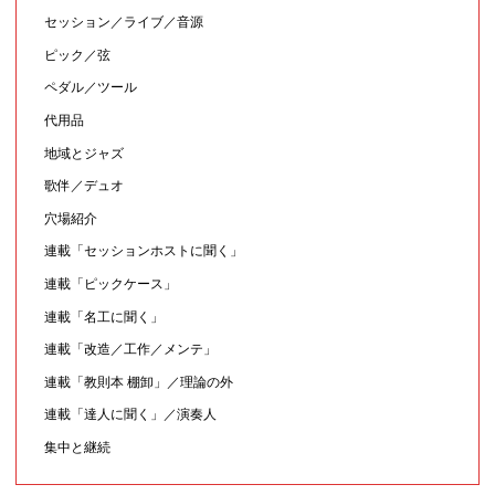
セッション／ライブ／音源
ピック／弦
ペダル／ツール
代用品
地域とジャズ
歌伴／デュオ
穴場紹介
連載「セッションホストに聞く」
連載「ピックケース」
連載「名工に聞く」
連載「改造／工作／メンテ」
連載「教則本 棚卸」／理論の外
連載「達人に聞く」／演奏人
集中と継続