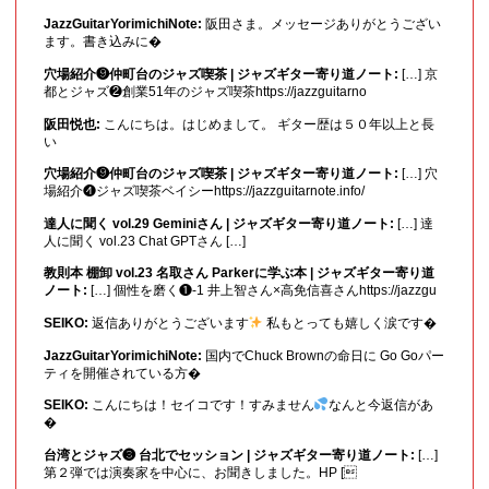
JazzGuitarYorimichiNote:
阪田さま。メッセージありがとうござい
ます。書き込みに�
穴場紹介❾仲町台のジャズ喫茶 | ジャズギター寄り道ノート:
[…] 京
都とジャズ❷創業51年のジャズ喫茶https://jazzguitarno
阪田悦也:
こんにちは。はじめまして。 ギター歴は５０年以上と長
い
穴場紹介❾仲町台のジャズ喫茶 | ジャズギター寄り道ノート:
[…] 穴
場紹介❹ジャズ喫茶ベイシーhttps://jazzguitarnote.info/
達人に聞く vol.29 Geminiさん | ジャズギター寄り道ノート:
[…] 達
人に聞く vol.23 Chat GPTさん […]
教則本 棚卸 vol.23 名取さん Parkerに学ぶ本 | ジャズギター寄り道
ノート:
[…] 個性を磨く❶-1 井上智さん×高免信喜さんhttps://jazzgu
SEIKO:
返信ありがとうございます
私もとっても嬉しく涙です�
JazzGuitarYorimichiNote:
国内でChuck Brownの命日に Go Goパー
ティを開催されている方�
SEIKO:
こんにちは！セイコです！すみません
なんと今返信があ
�
台湾とジャズ❸ 台北でセッション | ジャズギター寄り道ノート:
[…]
第２弾では演奏家を中心に、お聞きしました。HP [