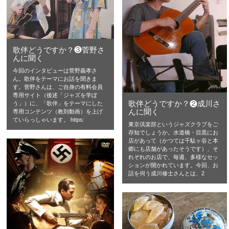
歌伴どうですか？❸菅野さ
んに聞く
今回のインタビューは菅野義孝さ
ん。歌伴をテーマにお話を聞きま
す。菅野さんは、ご自身の有料会員
専用サイト（後述「ジャズを学ぼ
歌伴どうですか？❷成川さ
う」）に、「歌伴」をテーマにした
んに聞く
専用コンテンツ（教則動画）を上げ
ていらっしゃいます。 https:
東京倶楽部というジャズクラブをご
存知でしょうか。水道橋・目黒にお
店があって（かつては千駄ヶ谷と本
郷にも店舗があったそうです）、そ
れぞれのお店で、毎週、多様なセッ
ションが開かれています。今回、お
話を伺う成川修士さんとは、2