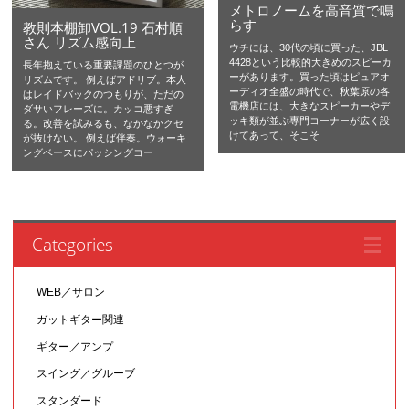
メトロノームを高音質で鳴
らす
教則本棚卸VOL.19 石村順
さん リズム感向上
ウチには、30代の頃に買った、JBL
4428という比較的大きめのスピーカ
長年抱えている重要課題のひとつが
ーがあります。買った頃はピュアオ
リズムです。 例えばアドリブ。本人
ーディオ全盛の時代で、秋葉原の各
はレイドバックのつもりが、ただの
電機店には、大きなスピーカーやデ
ダサいフレーズに。カッコ悪すぎ
ッキ類が並ぶ専門コーナーが広く設
る。改善を試みるも、なかなかクセ
けてあって、そこそ
が抜けない。 例えば伴奏。ウォーキ
ングベースにパッシングコー
Categories
WEB／サロン
ガットギター関連
ギター／アンプ
スイング／グルーブ
スタンダード