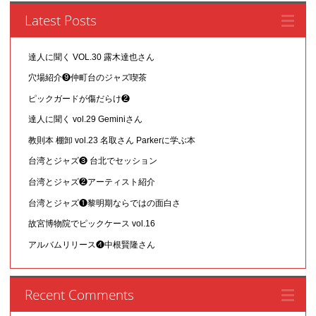
Latest Posts
達人に聞く VOL.30 露木達也さん
穴場紹介❾仲町台のジャズ喫茶
ピックガードが傷だらけ❷
達人に聞く vol.29 Geminiさん
教則本 棚卸 vol.23 名取さん Parkerに学ぶ本
台湾とジャズ❸ 台北でセッション
台湾とジャズ❷アーティスト紹介
台湾とジャズ❶黎明期ならではの面白さ
故宮博物院でピックケース vol.16
アルバムリリース❹中根賢隆さん
Recent Comments