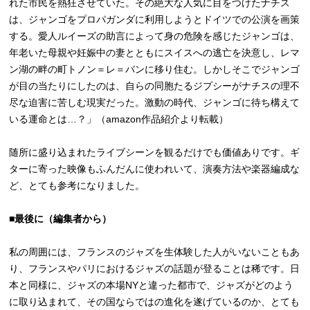
れた市民を熱狂させていた。その絶大な人気に目をつけたナチス
は、ジャンゴをプロパガンダに利用しようとドイツでの公演を画策
する。愛人ルイーズの助言によって身の危険を感じたジャンゴは、
年老いた母親や妊娠中の妻とともにスイスへの逃亡を決意し、レマ
ン湖の畔の町トノン＝レ＝バンに移り住む。しかしそこでジャンゴ
が目の当たりにしたのは、自らの同胞たるジプシーがナチスの理不
尽な迫害に苦しむ現実だった。激動の時代、ジャンゴに待ち構えて
いる運命とは…？」（amazon作品紹介より転載）
随所に盛り込まれたライブシーンを観るだけでも価値ありです。ギ
ターに寄った映像もふんだんに使われいて、演奏方法や楽器編成な
ど、とても参考になりました。
■最後に（編集者から）
私の周囲には、フランスのジャズを生体験した人がいないこともあ
り、フランスやパリにおけるジャズの話題が登ることは稀です。日
本と同様に、ジャズの本場NYと違った都市で、ジャズがどのよう
に取り込まれて、その国ならではの進化を遂げているのか、とても