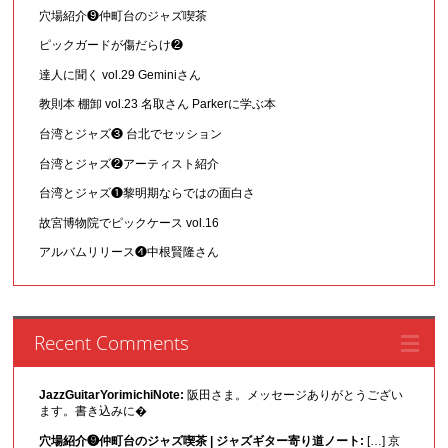
穴場紹介❾仲町台のジャズ喫茶
ピックガードが傷だらけ❷
達人に聞く vol.29 Geminiさん
教則本 棚卸 vol.23 名取さん Parkerに学ぶ本
台湾とジャズ❸ 台北でセッション
台湾とジャズ❷アーティスト紹介
台湾とジャズ❶黎明期ならではの面白さ
故宮博物院でピックケース vol.16
アルバムリリース❹中根賢隆さん
Recent Comments
JazzGuitarYorimichiNote:
阪田さま。メッセージありがとうござい
ます。書き込みに�
穴場紹介❾仲町台のジャズ喫茶 | ジャズギター寄り道ノート:
[…] 京