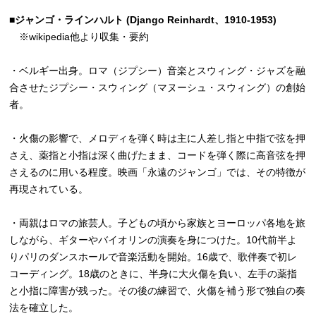
■ジャンゴ・ラインハルト (Django Reinhardt、1910-1953)
※wikipedia他より収集・要約
・ベルギー出身。ロマ（ジプシー）音楽とスウィング・ジャズを融
合させたジプシー・スウィング（マヌーシュ・スウィング）の創始
者。
・火傷の影響で、メロディを弾く時は主に人差し指と中指で弦を押
さえ、薬指と小指は深く曲げたまま、コードを弾く際に高音弦を押
さえるのに用いる程度。映画「永遠のジャンゴ」では、その特徴が
再現されている。
・両親はロマの旅芸人。子どもの頃から家族とヨーロッパ各地を旅
しながら、ギターやバイオリンの演奏を身につけた。10代前半よ
りパリのダンスホールで音楽活動を開始。16歳で、歌伴奏で初レ
コーディング。18歳のときに、半身に大火傷を負い、左手の薬指
と小指に障害が残った。その後の練習で、火傷を補う形で独自の奏
法を確立した。