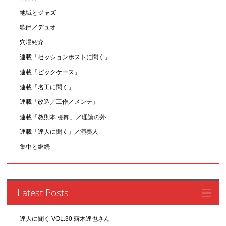
地域とジャズ
歌伴／デュオ
穴場紹介
連載「セッションホストに聞く」
連載「ピックケース」
連載「名工に聞く」
連載「改造／工作／メンテ」
連載「教則本 棚卸」／理論の外
連載「達人に聞く」／演奏人
集中と継続
Latest Posts
達人に聞く VOL.30 露木達也さん