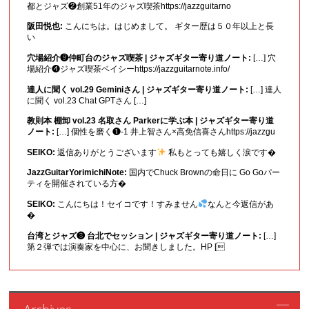
都とジャズ❷創業51年のジャズ喫茶https://jazzguitarno
阪田悦也:
こんにちは。はじめまして。 ギター歴は５０年以上と長
い
穴場紹介❾仲町台のジャズ喫茶 | ジャズギター寄り道ノート:
[…] 穴
場紹介❹ジャズ喫茶ベイシーhttps://jazzguitarnote.info/
達人に聞く vol.29 Geminiさん | ジャズギター寄り道ノート:
[…] 達人
に聞く vol.23 Chat GPTさん […]
教則本 棚卸 vol.23 名取さん Parkerに学ぶ本 | ジャズギター寄り道
ノート:
[…] 個性を磨く❶-1 井上智さん×高免信喜さんhttps://jazzgu
SEIKO:
返信ありがとうございます
私もとっても嬉しく涙です�
JazzGuitarYorimichiNote:
国内でChuck Brownの命日に Go Goパー
ティを開催されている方�
SEIKO:
こんにちは！セイコです！すみません
なんと今返信があ
�
台湾とジャズ❸ 台北でセッション | ジャズギター寄り道ノート:
[…]
第２弾では演奏家を中心に、お聞きしました。HP [