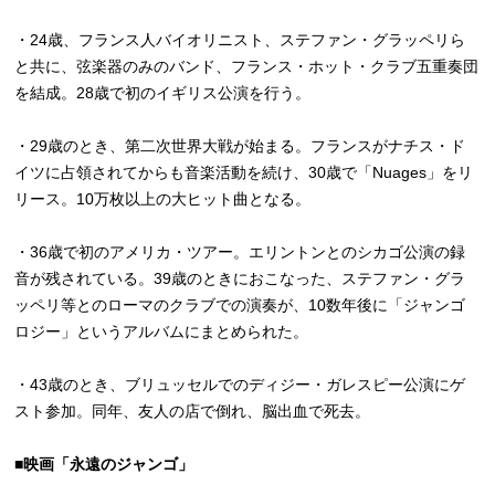
・24歳、フランス人バイオリニスト、ステファン・グラッペリら
と共に、弦楽器のみのバンド、フランス・ホット・クラブ五重奏団
を結成。28歳で初のイギリス公演を行う。
・29歳のとき、第二次世界大戦が始まる。フランスがナチス・ド
イツに占領されてからも音楽活動を続け、30歳で「Nuages」をリ
リース。10万枚以上の大ヒット曲となる。
・36歳で初のアメリカ・ツアー。エリントンとのシカゴ公演の録
音が残されている。39歳のときにおこなった、ステファン・グラ
ッペリ等とのローマのクラブでの演奏が、10数年後に「ジャンゴ
ロジー」というアルバムにまとめられた。
・43歳のとき、ブリュッセルでのディジー・ガレスピー公演にゲ
スト参加。同年、友人の店で倒れ、脳出血で死去。
■映画「永遠のジャンゴ」