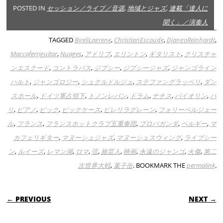
POSTED IN
セッション／ライブ／音源
,
地域とジャズ
,
連載「達人に
聞く」／演奏人
TAGGED
BireliLagrene
,
ChristianEscoude
,
DjangoReinhardt
,
Maccaferriguitar
,
Nuages
,
アドリブ
,
エリントン
,
ギタリスト
,
クリスチャ
ンエスクード
,
コントラバス
,
ジプシー
,
ジプシージャズ
,
ジャンゴライン
ハルト
,
ジャンゴロジー
,
シュクルドルジュ
,
ステファングラッペリ
,
ダン
スホール
,
ドイツ軍占領下
,
トノンレバン
,
ドラム
,
ナチス
,
バイオリン
,
パ
リ
,
ピアノ
,
ピック
,
ピックケース
,
ビレリラグレーン
,
フォリーベルジェー
ル
,
フランス
,
フランスホットクラブ五重奏団
,
プロパガンダ
,
ベルギー
,
マ
カフェリギター
,
マヌーシュジャズ
,
マヌーシュスウィング
,
ライブシー
ン
,
ルイーズ
,
レマン湖
,
ロマ
,
弦
,
旅芸人
,
映画
,
永遠のジャンゴ
,
火傷
,
第二
次世界大戦
,
菓子缶
. BOOKMARK THE
permalink
.
POST NAVIGATION
← PREVIOUS
NEXT →