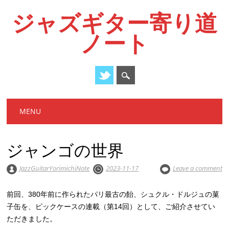
ジャズギター寄り道
ノート
Main menu
Skip
MENU
to
content
ジャンゴの世界
JazzGuitarYorimichiNote
2023-11-17
Leave a comment
前回、380年前に作られたパリ最古の飴、シュクル・ドルジュの菓
子缶を、ピックケースの連載（第14回）として、ご紹介させてい
ただきました。