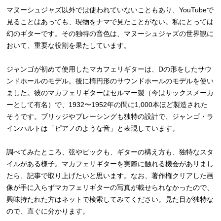
マヌーシュジャズ以外では使われていないこともあり、YouTubeで
見ることはあっても、現物をナマで見たことがない。私にとっては
幻のギターです。その独特の音色は、マヌーシュジャズの世界観に
おいて、重要な役割を果たしています。
ジャンゴが初めて使用したマカフェリギターは、Dの形をしたサウ
ンドホールのモデル。後に楕円形のサウンドホールのモデルを使い
ました。彼のマカフェリギターはセルマー製（今はサックスメーカ
ーとして有名）で、1932〜1952年の間に1,000本ほど製造された
そうです。ブリッジやブレーシングも独特の設計で、ジャンゴ・ラ
インハルトは「ピアノのような音」と表現しています。
調べてみたところ、弦やピックも、ギターの構え方も、独特なスタ
イルがある様子。マカフェリギターを実際に触れる機会があリまし
たら、記事で取り上げたいと思います。なお、著作権クリアした画
像が手に入らずマカフェリギターの写真が載せられなかったので、
興味持たれた方はネットで検索してみてください。見た目が独特な
ので、直ぐに分かります。