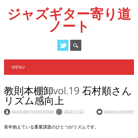
ジャズギター寄り道
ノート
Main menu
Skip
MENU
to
content
教則本棚卸vol.19 石村順さん
リズム感向上
JazzGuitarYorimichiNote
2023-11-02
Leave a comment
長年抱えている重要課題のひとつがリズムです。