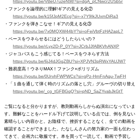
https://youtu.be/VBeU7uzeN98?si=dgA_pCNwcr2USb5r
・ファンクを論理的に理解!ギアの見える化②
https://youtu.be/k15fJpM2Ecg?si=-x7Y9IkJUxmDiRa3
・ファンクを弾きこなせ！ギアの見える化③
https://youtu.be/7x0MQXW44bY?si=oFeiVbtFzHA2apL7
・ベースをウネらせるにはどうしたらいいの？
https://youtu.be/rLyx2D-P_0Y?si=JCrbJJfABKVhANXP
・ジャコパスもこう感じてる！ベースをウネらす方法
https://youtu.be/6jJ4dJGqZBU?si=XPJVN3pRWxYAUJW7
・難易度高！ウネりMAX！ファンク×ポリリズム
https://youtu.be/0UrvhFWPWCs?si=gPz-HmFnAqu-TwFH
・「１曲を通して弾く時のリズムの落とし穴」グルーヴの切り替え
https://youtu.be/_cg_tGFBGqQ?si=pND_SaZYvabJkGtT
ご覧になると分かりますが、教則動画らしからぬ演出になっていま
す。難解なことをハードル下げて説明している点では、例を見ない
素晴らしい内容かと。お陰様で、挫折することなく、全ての動画を
確認することができました。たなしんさんの努力家の一面も伝わっ
てきて、企画力に敬服です。本を買って一読して、動画で予習し