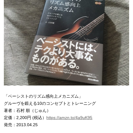
「ベーシストのリズム感向上メカニズム」
グルーヴを鍛える10のコンセプトとトレーニング
著者：石村 順（じゅん）
定価：2,200円 (税込）
https://amzn.to/4a9uK95
発売：2013.04.25