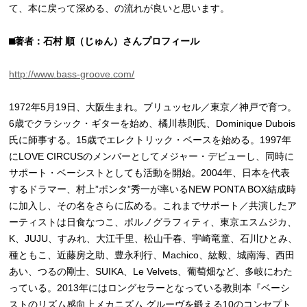
て、本に戻って深める、の流れが良いと思います。
⬛︎著者：石村 順（じゅん）さんプロフィール
http://www.bass-groove.com/
1972年5月19日、大阪生まれ。ブリュッセル／東京／神戸で育つ。
6歳でクラシック・ギターを始め、橘川恭則氏、Dominique Dubois
氏に師事する。15歳でエレクトリック・ベースを始める。1997年
にLOVE CIRCUSのメンバーとしてメジャー・デビューし、同時に
サポート・ベーシストとしても活動を開始。2004年、日本を代表
するドラマー、村上”ポンタ”秀一が率いるNEW PONTA BOX結成時
に加入し、その名をさらに広める。これまでサポート／共演したア
ーティストは日食なつこ、ポルノグラフィティ、東京エスムジカ、
K、JUJU、すみれ、大江千里、松山千春、宇崎竜童、石川ひとみ、
種ともこ、近藤房之助、豊永利行、Machico、紘毅、城南海、西田
あい、つるの剛士、SUIKA、Le Velvets、葡萄畑など、多岐にわた
っている。2013年にはロングセラーとなっている教則本『ベーシ
ストのリズム感向上メカニズム グルーヴを鍛える10のコンセプト