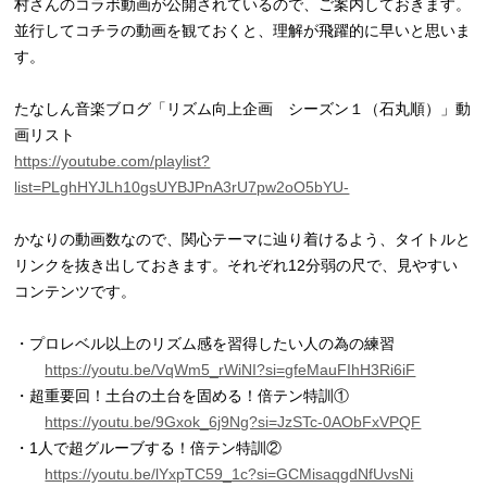
村さんのコラボ動画が公開されているので、ご案内しておきます。
並行してコチラの動画を観ておくと、理解が飛躍的に早いと思いま
す。
たなしん音楽ブログ「リズム向上企画 シーズン１（石丸順）」動
画リスト
https://youtube.com/playlist?
list=PLghHYJLh10gsUYBJPnA3rU7pw2oO5bYU-
かなりの動画数なので、関心テーマに辿り着けるよう、タイトルと
リンクを抜き出しておきます。それぞれ12分弱の尺で、見やすい
コンテンツです。
・プロレベル以上のリズム感を習得したい人の為の練習
https://youtu.be/VqWm5_rWiNI?si=gfeMauFIhH3Ri6iF
・超重要回！土台の土台を固める！倍テン特訓①
https://youtu.be/9Gxok_6j9Ng?si=JzSTc-0AObFxVPQF
・1人で超グルーブする！倍テン特訓②
https://youtu.be/lYxpTC59_1c?si=GCMisaqgdNfUvsNi