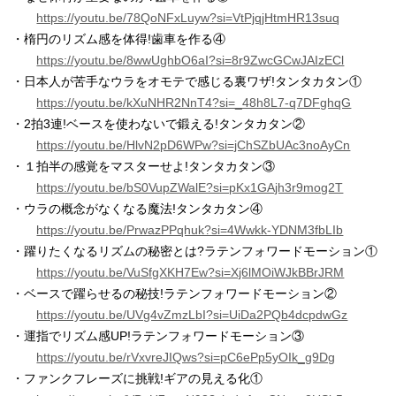
https://youtu.be/78QoNFxLuyw?si=VtPjqjHtmHR13suq
・楕円のリズム感を体得!歯車を作る④
https://youtu.be/8wwUghbO6aI?si=8r9ZwcGCwJAIzECl
・日本人が苦手なウラをオモテで感じる裏ワザ!タンタカタン①
https://youtu.be/kXuNHR2NnT4?si=_48h8L7-q7DFghqG
・2拍3連!ベースを使わないで鍛える!タンタカタン②
https://youtu.be/HlvN2pD6WPw?si=jChSZbUAc3noAyCn
・１拍半の感覚をマスターせよ!タンタカタン③
https://youtu.be/bS0VupZWalE?si=pKx1GAjh3r9mog2T
・ウラの概念がなくなる魔法!タンタカタン④
https://youtu.be/PrwazPPqhuk?si=4Wwkk-YDNM3fbLIb
・躍りたくなるリズムの秘密とは?ラテンフォワードモーション①
https://youtu.be/VuSfgXKH7Ew?si=Xj6lMOiWJkBBrJRM
・ベースで躍らせるの秘技!ラテンフォワードモーション②
https://youtu.be/UVg4vZmzLbI?si=UiDa2PQb4dcpdwGz
・運指でリズム感UP!ラテンフォワードモーション③
https://youtu.be/rVxvreJIQws?si=pC6ePp5yOIk_g9Dg
・ファンクフレーズに挑戦!ギアの見える化①