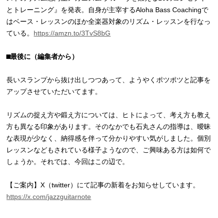
とトレーニング』を発表。自身が主宰するAloha Bass Coachingで
はベース・レッスンのほか全楽器対象のリズム・レッスンを行なっ
ている。
https://amzn.to/3TvS8bG
⬛︎最後に（編集者から）
長いスランプから抜け出しつつあって、ようやくポツポツと記事を
アップさせていただいてます。
リズムの捉え方や鍛え方については、ヒトによって、考え方も教え
方も異なる印象があります。そのなかでも石丸さんの指導は、曖昧
な表現が少なく、納得感を伴って分かりやすい気がしました。個別
レッスンなどもされている様子ようなので、ご興味ある方は如何で
しょうか。それでは、今回はこの辺で。
【ご案内】X（twitter）にて記事の新着をお知らせしています。
https://x.com/jazzguitarnote