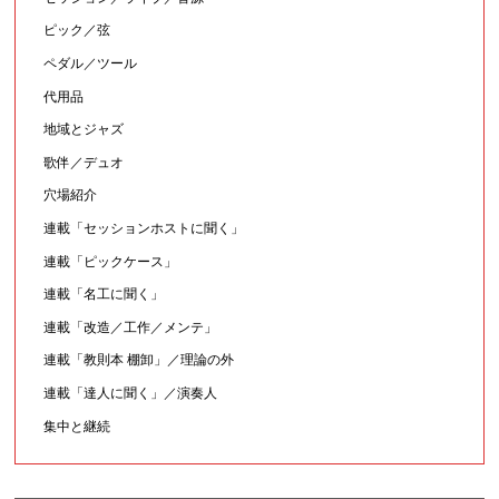
ピック／弦
ペダル／ツール
代用品
地域とジャズ
歌伴／デュオ
穴場紹介
連載「セッションホストに聞く」
連載「ピックケース」
連載「名工に聞く」
連載「改造／工作／メンテ」
連載「教則本 棚卸」／理論の外
連載「達人に聞く」／演奏人
集中と継続