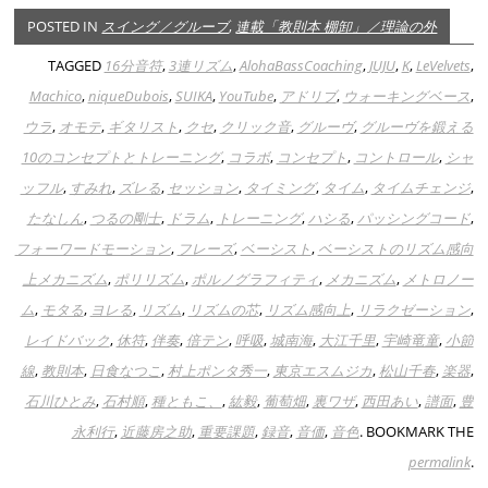
POSTED IN
スイング／グルーブ
,
連載「教則本 棚卸」／理論の外
TAGGED
16分音符
,
3連リズム
,
AlohaBassCoaching
,
JUJU
,
K
,
LeVelvets
,
Machico
,
niqueDubois
,
SUIKA
,
YouTube
,
アドリブ
,
ウォーキングベース
,
ウラ
,
オモテ
,
ギタリスト
,
クセ
,
クリック音
,
グルーヴ
,
グルーヴを鍛える
10のコンセプトとトレーニング
,
コラボ
,
コンセプト
,
コントロール
,
シャ
ッフル
,
すみれ
,
ズレる
,
セッション
,
タイミング
,
タイム
,
タイムチェンジ
,
たなしん
,
つるの剛士
,
ドラム
,
トレーニング
,
ハシる
,
パッシングコード
,
フォーワードモーション
,
フレーズ
,
ベーシスト
,
ベーシストのリズム感向
上メカニズム
,
ポリリズム
,
ポルノグラフィティ
,
メカニズム
,
メトロノー
ム
,
モタる
,
ヨレる
,
リズム
,
リズムの芯
,
リズム感向上
,
リラクゼーション
,
レイドバック
,
休符
,
伴奏
,
倍テン
,
呼吸
,
城南海
,
大江千里
,
宇崎竜童
,
小節
線
,
教則本
,
日食なつこ
,
村上ポンタ秀一
,
東京エスムジカ
,
松山千春
,
楽器
,
石川ひとみ
,
石村順
,
種ともこ、
,
紘毅
,
葡萄畑
,
裏ワザ
,
西田あい
,
譜面
,
豊
永利行
,
近藤房之助
,
重要課題
,
録音
,
音価
,
音色
. BOOKMARK THE
permalink
.