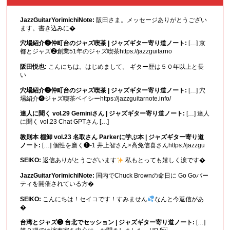
JazzGuitarYorimichiNote:
阪田さま。メッセージありがとうござい
ます。書き込みに�
穴場紹介❾仲町台のジャズ喫茶 | ジャズギター寄り道ノート:
[…] 京
都とジャズ❷創業51年のジャズ喫茶https://jazzguitarno
阪田悦也:
こんにちは。はじめまして。 ギター歴は５０年以上と長
い
穴場紹介❾仲町台のジャズ喫茶 | ジャズギター寄り道ノート:
[…] 穴
場紹介❹ジャズ喫茶ベイシーhttps://jazzguitarnote.info/
達人に聞く vol.29 Geminiさん | ジャズギター寄り道ノート:
[…] 達人
に聞く vol.23 Chat GPTさん […]
教則本 棚卸 vol.23 名取さん Parkerに学ぶ本 | ジャズギター寄り道
ノート:
[…] 個性を磨く❶-1 井上智さん×高免信喜さんhttps://jazzgu
SEIKO:
返信ありがとうございます
私もとっても嬉しく涙です�
JazzGuitarYorimichiNote:
国内でChuck Brownの命日に Go Goパー
ティを開催されている方�
SEIKO:
こんにちは！セイコです！すみません
なんと今返信があ
�
台湾とジャズ❸ 台北でセッション | ジャズギター寄り道ノート:
[…]