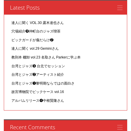
Latest Posts
達人に聞く VOL.30 露木達也さん
穴場紹介❾仲町台のジャズ喫茶
ピックガードが傷だらけ❷
達人に聞く vol.29 Geminiさん
教則本 棚卸 vol.23 名取さん Parkerに学ぶ本
台湾とジャズ❸ 台北でセッション
台湾とジャズ❷アーティスト紹介
台湾とジャズ❶黎明期ならではの面白さ
故宮博物院でピックケース vol.16
アルバムリリース❹中根賢隆さん
Recent Comments