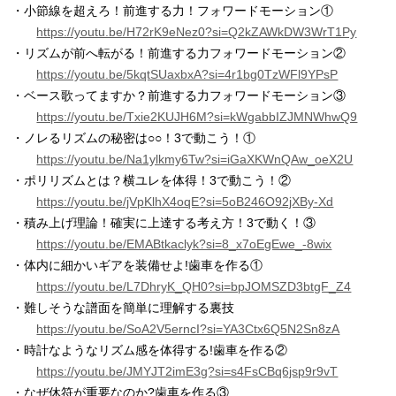
・小節線を超えろ！前進する力！フォワードモーション①
https://youtu.be/H72rK9eNez0?si=Q2kZAWkDW3WrT1Py
・リズムが前へ転がる！前進する力フォワードモーション②
https://youtu.be/5kqtSUaxbxA?si=4r1bg0TzWFl9YPsP
・ベース歌ってますか？前進する力フォワードモーション③
https://youtu.be/Txie2KUJH6M?si=kWgabbIZJMNWhwQ9
・ノレるリズムの秘密は○○！3で動こう！①
https://youtu.be/Na1ylkmy6Tw?si=iGaXKWnQAw_oeX2U
・ポリリズムとは？横ユレを体得！3で動こう！②
https://youtu.be/jVpKlhX4oqE?si=5oB246O92jXBy-Xd
・積み上げ理論！確実に上達する考え方！3で動く！③
https://youtu.be/EMABtkaclyk?si=8_x7oEgEwe_-8wix
・体内に細かいギアを装備せよ!歯車を作る①
https://youtu.be/L7DhryK_QH0?si=bpJOMSZD3btgF_Z4
・難しそうな譜面を簡単に理解する裏技
https://youtu.be/SoA2V5erncI?si=YA3Ctx6Q5N2Sn8zA
・時計なようなリズム感を体得する!歯車を作る②
https://youtu.be/JMYJT2imE3g?si=s4FsCBq6jsp9r9vT
・なぜ休符が重要なのか?歯車を作る③