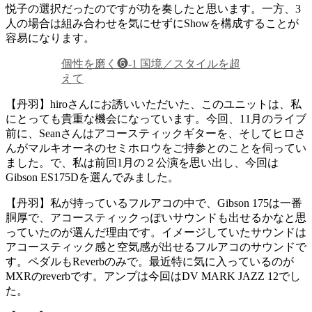
悦子の選択だったのですが功を奏したと思います。一方、3
人の場合は組み合わせを気にせずにShowを構成することが
容易になります。
個性を磨く❻-1 国境／スタイルを超
えて
【丹羽】hiroさんにお誘いいただいた、このユニットは、私
にとっても貴重な機会になっています。今回、11月のライブ
前に、Seanさんはアコースティックギターを、そしてヒロさ
んがマルキオーネのセミホロウをご持参とのことを伺ってい
ました。で、私は前回1月の２公演を思い出し、今回は
Gibson ES175Dを選んでみました。
【丹羽】私が持っているフルアコの中で、Gibson 175は一番
胴厚で、アコースティックっぽいサウンドも出せるかなと思
っていたのが選んだ理由です。イメージしていたサウンドは
アコースティック感と空気感が出せるフルアコのサウンドで
す。ペダルもReverbのみで。最近特に気に入っているのが
MXRのreverbです。アンプは今回はDV MARK JAZZ 12でし
た。