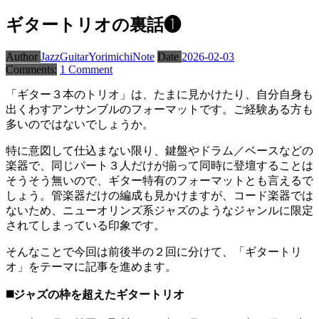
ギタートリオの裏話❶
Author
JazzGuitarYorimichiNote
Date
2026-02-03
Comments:
1 Comment
「ギター３本のトリオ」は、たまに見かけたり、自分自身も
出くわすアンサンブルのフォーマットです。ご経験ある方も
多いのではないでしょうか。
特に意図して仕込まない限り、鍵盤やドラム／ベースなどの
楽器で、同じパート３人だけが揃って同時に登壇することは
そうそう無いので、ギター特有のフォーマットとも言えるで
しょう。管楽器だけの編成も見かけますが、コード楽器では
ないため、ニューオリンズ系ジャズのようなジャンルに限定
されてしまっている印象です。
そんなことで今回は前後半の２回に分けて、「ギタートリ
オ」をテーマに記事を進めます。
◼️ジャズの枠を超えたギタートリオ