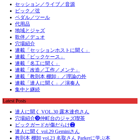
セッション／ライブ／音源
ピック／弦
ペダル／ツール
代用品
地域とジャズ
歌伴／デュオ
穴場紹介
連載「セッションホストに聞く」
連載「ピックケース」
連載「名工に聞く」
連載「改造／工作／メンテ」
連載「教則本 棚卸」／理論の外
連載「達人に聞く」／演奏人
集中と継続
Latest Posts
達人に聞く VOL.30 露木達也さん
穴場紹介❾仲町台のジャズ喫茶
ピックガードが傷だらけ❷
達人に聞く vol.29 Geminiさん
教則本 棚卸 vol.23 名取さん Parkerに学ぶ本