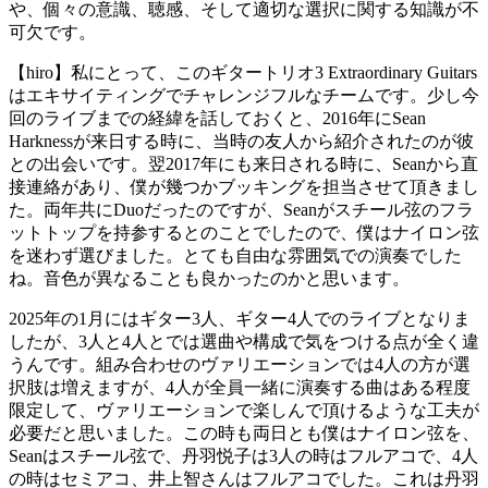
や、個々の意識、聴感、そして適切な選択に関する知識が不
可欠です。
【hiro】私にとって、このギタートリオ3 Extraordinary Guitars
はエキサイティングでチャレンジフルなチームです。少し今
回のライブまでの経緯を話しておくと、2016年にSean
Harknessが来日する時に、当時の友人から紹介されたのが彼
との出会いです。翌2017年にも来日される時に、Seanから直
接連絡があり、僕が幾つかブッキングを担当させて頂きまし
た。両年共にDuoだったのですが、Seanがスチール弦のフラ
ットトップを持参するとのことでしたので、僕はナイロン弦
を迷わず選びました。とても自由な雰囲気での演奏でした
ね。音色が異なることも良かったのかと思います。
2025年の1月にはギター3人、ギター4人でのライブとなりま
したが、3人と4人とでは選曲や構成で気をつける点が全く違
うんです。組み合わせのヴァリエーションでは4人の方が選
択肢は増えますが、4人が全員一緒に演奏する曲はある程度
限定して、ヴァリエーションで楽しんで頂けるような工夫が
必要だと思いました。この時も両日とも僕はナイロン弦を、
Seanはスチール弦で、丹羽悦子は3人の時はフルアコで、4人
の時はセミアコ、井上智さんはフルアコでした。これは丹羽