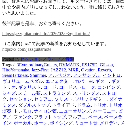
回、皆さんのお話をお聞きして、ギター弾きとしては、自己
中心や身内ノリになってしまわないよう、肝に銘じておきた
いと思いました。
後半記事も是非、お立ち寄りください。
https://jazzguitarnote.info/2026/02/03/guitartrio-
2
（ご案内）xにて記事の新着をお知らせしています。
https://x.com/jazzguitarnote
Posted in
セッション／ライブ／音源
Tagged
3ExtraordinaryGuitars
,
DVMARK
,
ES175D
,
Gibson
,
HiroYamanaka
,
Jazz-First
,
JAZZ12
,
MXR
,
Ovation
,
Reverb
,
SeanHarkness
,
Shimmer
,
アルペジオ
,
アンサンブル
,
イントロ
,
ヴォリュームペダル
,
エフェクター
,
カバー曲
,
ギター
,
ギター
トリオ
,
ギタリスト
,
コード
,
コードストローク
,
コンピング
,
ジャズ
,
スチール弦
,
ストラミング
,
ストリングス
,
ストロー
ク
,
セッション
,
セミアコ
,
ソリスト
,
ソリッドギター
,
ダイナ
ミクス
,
ダブルストップ
,
トライアド
,
ドラム
,
トリオ
,
トリオ
演奏
,
トレモロ
,
ナイロン弦
,
ニューオリンズ
,
ハーモニー
,
ピ
アノ
,
ファンク
,
フラットトップ
,
フルアコ
,
ベース
,
ベースラ
イン
,
ボーカル
,
ホーン
,
ボイシング
,
ミュート音
,
メロディ
,
メ