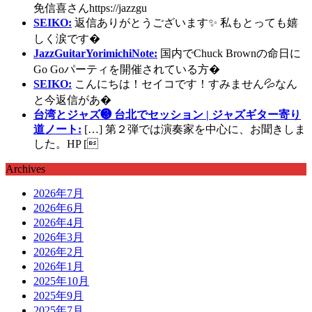
免信喜さんhttps://jazzgu
SEIKO:
返信ありがとうございます✨ 私もとっても嬉
しく涙です�
JazzGuitarYorimichiNote:
国内でChuck Brownの命日に
Go Goパーティを開催されている方�
SEIKO:
こんにちは！セイコです！すみません💦なん
と今返信があ�
台湾とジャズ❸ 台北でセッション | ジャズギター寄り
道ノート:
[…] 第２弾では演奏家を中心に、お聞きしま
した。HP [
Archives
2026年7月
2026年6月
2026年4月
2026年3月
2026年2月
2026年1月
2025年10月
2025年9月
2025年7月