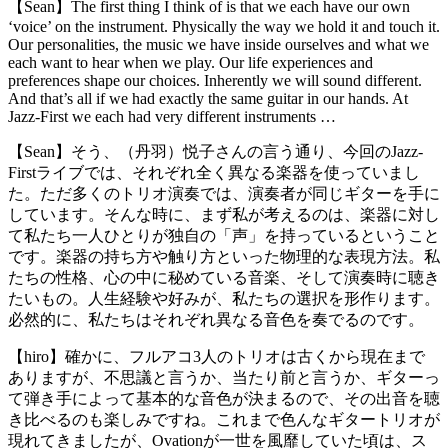
【Sean】The first thing I think of is that we each have our own
‘voice’ on the instrument. Physically the way we hold it and touch it.
Our personalities, the music we have inside ourselves and what we
each want to hear when we play. Our life experiences and
preferences shape our choices. Inherently we will sound different.
And that’s all if we had exactly the same guitar in our hands. At
Jazz-First we each had very different instruments …
【Sean】そう、（丹羽）悦子さんの言う通り、今回のJazz-
Firstライブでは、それぞれ全く異なる楽器を使っていまし
た。ただ多くのトリオ演奏では、演奏者が同じギターを手に
しています。そんな時に、まず私が考えるのは、楽器に対し
て私たち一人ひとりが独自の「声」を持っているということ
です。楽器の持ち方や触り方といった物理的な表現方法。私
たちの性格、心の中に秘めている音楽、そして演奏時に聴き
たいもの。人生経験や好みが、私たちの選択を形作ります。
必然的に、私たちはそれぞれ異なる音色を奏でるのです。
【hiro】確かに、フルアコ3人のトリオは古くから現在まで
ありますが、不思議と言うか、当たり前と言うか、ギターっ
て弾き手によって基本的な音色が決まるので、その出音を聴
き比べるのも楽しみですね。これまで色んなギタートリオが
現れてきましたが、Ovationが一世を風靡していた頃は、ス