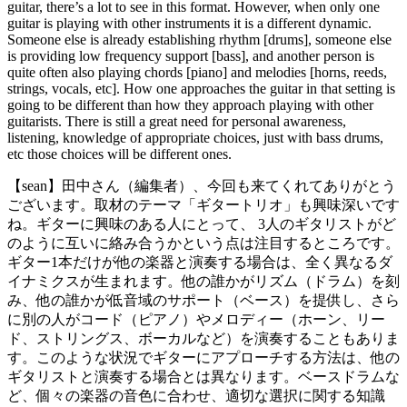
guitar, there’s a lot to see in this format. However, when only one
guitar is playing with other instruments it is a different dynamic.
Someone else is already establishing rhythm [drums], someone else
is providing low frequency support [bass], and another person is
quite often also playing chords [piano] and melodies [horns, reeds,
strings, vocals, etc]. How one approaches the guitar in that setting is
going to be different than how they approach playing with other
guitarists. There is still a great need for personal awareness,
listening, knowledge of appropriate choices, just with bass drums,
etc those choices will be different ones.
【sean】田中さん（編集者）、今回も来てくれてありがとう
ございます。取材のテーマ「ギタートリオ」も興味深いです
ね。ギターに興味のある人にとって、 3人のギタリストがど
のように互いに絡み合うかという点は注目するところです。
ギター1本だけが他の楽器と演奏する場合は、全く異なるダ
イナミクスが生まれます。他の誰かがリズム（ドラム）を刻
み、他の誰かが低音域のサポート（ベース）を提供し、さら
に別の人がコード（ピアノ）やメロディー（ホーン、リー
ド、ストリングス、ボーカルなど）を演奏することもありま
す。このような状況でギターにアプローチする方法は、他の
ギタリストと演奏する場合とは異なります。ベースドラムな
ど、個々の楽器の音色に合わせ、適切な選択に関する知識