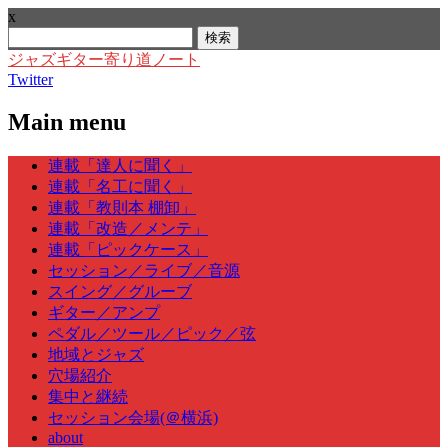
x
検
索:
ジャズギター寄り道ノート
Twitter
Main menu
Skip
連載「達人に聞く」
to
連載「名工に聞く」
content
連載「教則本 棚卸」
連載「改造／メンテ」
連載「ピックケース」
セッション／ライブ／音源
スイング／グルーブ
ギター／アンプ
ペダル／ツール／ピック／弦
地域とジャズ
穴場紹介
集中と継続
セッション会場(＠横浜)
about