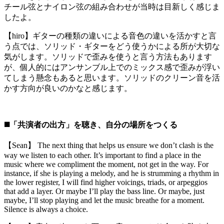
チール弦とナイロン弦の組み合わせが当時は目新しく感じま
したよ。
【hiro】ギターの種類の違いによる音色の違いを活かすと言
う点では、ソリッド・ギターをどう使うかによる所が大切な
気がします。ソリッドで歪みを使うと言う方法もあります
が、個人的にはアンサンブル上でのミックス感で歪みが浮い
てしまう懸念もあると思います。ソリッドのクリーン音を活
かす方向が良いのかなと感じます。
◼️「共演者の出方」を聴き、自分の場所をつくる
【Sean】 The next thing that helps us ensure we don’t clash is the
way we listen to each other. It’s important to find a place in the
music where we compliment the moment, not get in the way. For
instance, if she is playing a melody, and he is strumming a rhythm in
the lower register, I will find higher voicings, triads, or arpeggios
that add a layer. Or maybe I’ll play the bass line. Or maybe, just
maybe, I’ll stop playing and let the music breathe for a moment.
Silence is always a choice.