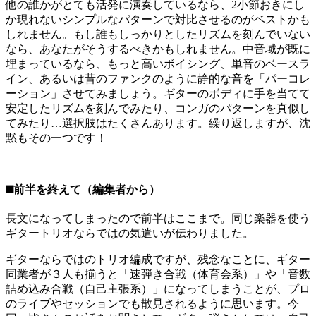
他の誰かがとても活発に演奏しているなら、2小節おきにし
か現れないシンプルなパターンで対比させるのがベストかも
しれません。もし誰もしっかりとしたリズムを刻んでいない
なら、あなたがそうするべきかもしれません。中音域が既に
埋まっているなら、もっと高いボイシング、単音のベースラ
イン、あるいは昔のファンクのように静的な音を「パーコレ
ーション」させてみましょう。ギターのボディに手を当てて
安定したリズムを刻んでみたり、コンガのパターンを真似し
てみたり…選択肢はたくさんあります。繰り返しますが、沈
黙もその一つです！
◼️前半を終えて（編集者から）
長文になってしまったので前半はここまで。同じ楽器を使う
ギタートリオならではの気遣いが伝わりました。
ギターならではのトリオ編成ですが、残念なことに、ギター
同業者が３人も揃うと「速弾き合戦（体育会系）」や「音数
詰め込み合戦（自己主張系）」になってしまうことが、プロ
のライブやセッションでも散見されるように思います。今