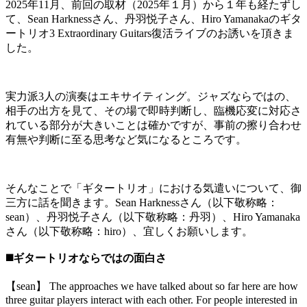
2025年11月、前回の取材（2025年１月）から１年も経たずし
て、Sean Harknessさん、丹羽悦子さん、Hiro Yamanakaのギタ
ートリオ3 Extraordinary Guitars復活ライブのお誘いを頂きま
した。
実力派3人の演奏はエキサイティング。ジャズならではの、
相手の出方を見て、その場で即時判断し、臨機応変に対応さ
れている部分が大きいことは確かですが、事前の擦り合わせ
有無や判断に至る思考など気になるところです。
そんなことで「ギタートリオ」における気遣いについて、御
三方に話を聞きます。Sean Harknessさん（以下敬称略：
sean）、丹羽悦子さん（以下敬称略：丹羽）、Hiro Yamanaka
さん（以下敬称略：hiro）、宜しくお願いします。
◼️ギタートリオならではの面白さ
【sean】 The approaches we have talked about so far here are how
three guitar players interact with each other. For people interested in