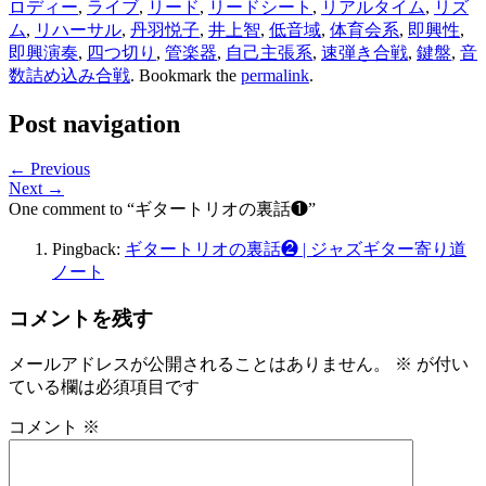
ロディー
,
ライブ
,
リード
,
リードシート
,
リアルタイム
,
リズ
ム
,
リハーサル
,
丹羽悦子
,
井上智
,
低音域
,
体育会系
,
即興性
,
即興演奏
,
四つ切り
,
管楽器
,
自己主張系
,
速弾き合戦
,
鍵盤
,
音
数詰め込み合戦
. Bookmark the
permalink
.
Post navigation
← Previous
Next →
One comment to “ギタートリオの裏話❶”
Pingback:
ギタートリオの裏話❷ | ジャズギター寄り道
ノート
コメントを残す
メールアドレスが公開されることはありません。
※
が付い
ている欄は必須項目です
コメント
※