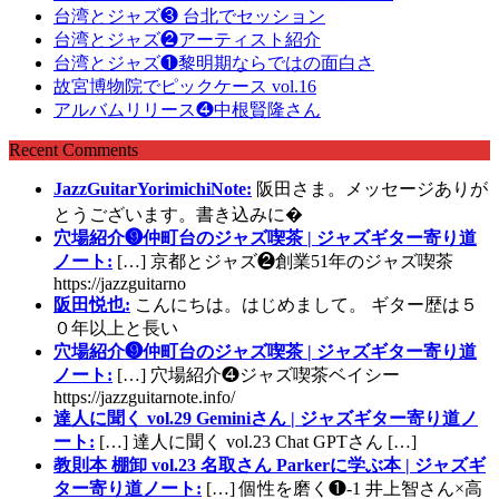
台湾とジャズ❸ 台北でセッション
台湾とジャズ❷アーティスト紹介
台湾とジャズ❶黎明期ならではの面白さ
故宮博物院でピックケース vol.16
アルバムリリース❹中根賢隆さん
Recent Comments
JazzGuitarYorimichiNote:
阪田さま。メッセージありが
とうございます。書き込みに�
穴場紹介❾仲町台のジャズ喫茶 | ジャズギター寄り道
ノート:
[…] 京都とジャズ❷創業51年のジャズ喫茶
https://jazzguitarno
阪田悦也:
こんにちは。はじめまして。 ギター歴は５
０年以上と長い
穴場紹介❾仲町台のジャズ喫茶 | ジャズギター寄り道
ノート:
[…] 穴場紹介❹ジャズ喫茶ベイシー
https://jazzguitarnote.info/
達人に聞く vol.29 Geminiさん | ジャズギター寄り道ノ
ート:
[…] 達人に聞く vol.23 Chat GPTさん […]
教則本 棚卸 vol.23 名取さん Parkerに学ぶ本 | ジャズギ
ター寄り道ノート:
[…] 個性を磨く❶-1 井上智さん×高