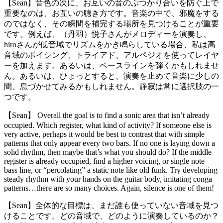
【Sean】音色の次に、お互いの音のぶつかり合いを防ぐ上で
重要なのは、お互いの聴き方です。音楽の中で、邪魔をする
のではなく、その瞬間を補完する場所を見つけることが重要
です。例えば、（丹羽）悦子さんがメロディーを演奏し、
hiroさんが低音域でリズムをかき鳴らしている場合、私は高
音域のボイシング、トライアド、アルペジオを使ってレイヤ
ーを加えます。あるいは、ベースラインを弾くかもしれませ
ん。あるいは、ひょっとすると、演奏を止めて音楽に少しの
間、息づかせてみるかもしれません。静寂は常に選択肢の一
つです。
【Sean】 Overall the goal is to find a sonic area that isn’t already
occupied. Which register, what kind of activity? If someone else is
very active, perhaps it would be best to contrast that with simple
patterns that only appear every two bars. If no one is laying down a
solid rhythm, then maybe that’s what you should do? If the middle
register is already occupied, find a higher voicing, or single note
bass line, or “percolating” a static note like old funk. Try developing
steady rhythm with your hands on the guitar body, imitating conga
patterns…there are so many choices. Again, silence is one of them!
【Sean】全体的な目標は、まだ誰も使っていない音域を見つ
けることです。どの音域で、どのように演奏しているのか？