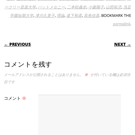
ークリー音楽大学
,
パットメセニー
,
二本松義史
,
小森陽子
,
山田拓児
,
洗足
学園短期大学
,
津川久里子
,
理論
,
道下和彦
,
高免信喜
. BOOKMARK THE
permalink
.
POST NAVIGATION
← PREVIOUS
NEXT →
コメントを残す
メールアドレスが公開されることはありません。
※
が付いている欄は必須項
目です
コメント
※