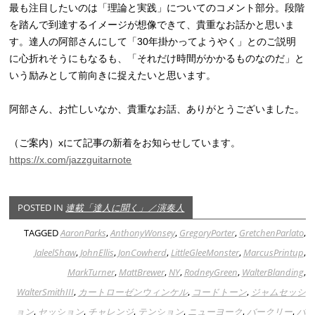
最も注目したいのは「理論と実践」についてのコメント部分。段階
を踏んで到達するイメージが想像できて、貴重なお話かと思いま
す。達人の阿部さんにして「30年掛かってようやく」とのご説明
に心折れそうにもなるも、「それだけ時間がかかるものなのだ」と
いう励みとして前向きに捉えたいと思います。
阿部さん、お忙しいなか、貴重なお話、ありがとうございました。
（ご案内）xにて記事の新着をお知らせしています。
https://x.com/jazzguitarnote
POSTED IN
連載「達人に聞く」／演奏人
TAGGED
AaronParks
,
AnthonyWonsey
,
GregoryPorter
,
GretchenParlato
,
JaleelShaw
,
JohnEllis
,
JonCowherd
,
LittleGleeMonster
,
MarcusPrintup
,
MarkTurner
,
MattBrewer
,
NY
,
RodneyGreen
,
WalterBlanding
,
WalterSmithIII
,
カートローゼンウィンケル
,
コードトーン
,
ジャムセッシ
ョン
,
セッション
,
チャレンジ
,
テンション
,
ニューヨーク
,
バークリー
,
バ