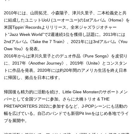
2010年には、山田拓児、小森陽子、津川久里子、二本松義史と共
に結成したユニットUoU (ユーオーユー)の1stアルバム《Home》を
米国Tippin’ Recordsよりリリース。全米ジャズラジオチャー
ト“Jazz Week World”で2週連続1位を獲得し話題に。2013年には
2ndアルバム《Take the 7 Train》、2021年には3rdアルバム《You
Owe You》を発表。
2016年からは津川久里子とのデュオ作品《Pure Songs》を皮切り
に、2017年《Another Journey》、2019年《Unite》とコンスタン
トに作品を発表。2020年には約20年間のアメリカ生活を終え日本
に帰国し、拠点を日本に移す。
帰国後も精力的に活動を続け、Little Glee Monsterのサポートメン
バーとして全国ツアーに参加。さらに大橋トリオ & THE
PRETAPORTERS 2022に参加するなど、J-POPシーンにも活動の
幅を広げている。自己のバンドでも新宿Pit Innをはじめ各地でライ
ブを展開中。