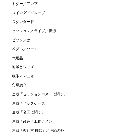
ギター／アンプ
スイング／グルーブ
スタンダード
セッション／ライブ／音源
ピック／弦
ペダル／ツール
代用品
地域とジャズ
歌伴／デュオ
穴場紹介
連載「セッションホストに聞く」
連載「ピックケース」
連載「名工に聞く」
連載「改造／工作／メンテ」
連載「教則本 棚卸」／理論の外