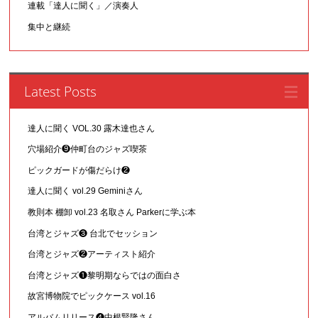
連載「達人に聞く」／演奏人
集中と継続
Latest Posts
達人に聞く VOL.30 露木達也さん
穴場紹介❾仲町台のジャズ喫茶
ピックガードが傷だらけ❷
達人に聞く vol.29 Geminiさん
教則本 棚卸 vol.23 名取さん Parkerに学ぶ本
台湾とジャズ❸ 台北でセッション
台湾とジャズ❷アーティスト紹介
台湾とジャズ❶黎明期ならではの面白さ
故宮博物院でピックケース vol.16
アルバムリリース❹中根賢隆さん