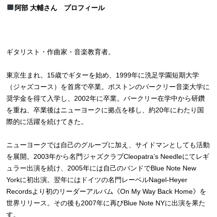
阿部 大輔さん プロフィール
ギタリスト・作曲家・音楽教育者。
東京生まれ。15歳でギターを始め、1999年に洗足学園短期大学
（ジャズコース）を首席で卒業。ボストンのバークリー音楽大学に
奨学金を得て入学し、2002年に卒業。バークリー在学中から研鑽
を重ね、卒業後はニューヨークに拠点を移し、約20年にわたり国
際的に活躍を続けてきた。
ニューヨークでは自己のグループに加え、サイドマンとしても活動
を展開。2003年から名門ジャズクラブCleopatra’s Needleにてレギ
ュラー出演を続け、2005年には自己のバンドでBlue Note New
Yorkに初出演。翌年にはドイツの名門レーベルNagel-Heyer
Recordsより初のリーダーアルバム《On My Way Back Home》を
世界リリース。その後も2007年に再びBlue Note NYに出演を果た
す。