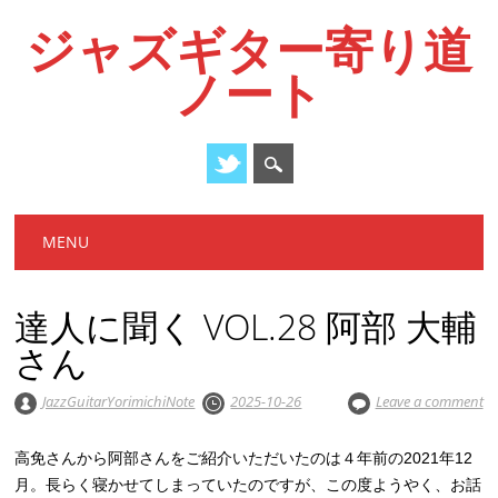
ジャズギター寄り道
ノート
Main menu
Skip
MENU
to
content
達人に聞く VOL.28 阿部 大輔
さん
JazzGuitarYorimichiNote
2025-10-26
Leave a comment
高免さんから阿部さんをご紹介いただいたのは４年前の2021年12
月。長らく寝かせてしまっていたのですが、この度ようやく、お話