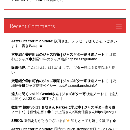
Recent Comments
JazzGuitarYorimichiNote:
阪田さま。メッセージありがとうござい
ます。書き込みに�
穴場紹介❾仲町台のジャズ喫茶 | ジャズギター寄り道ノート:
[…] 京
都とジャズ❷創業51年のジャズ喫茶https://jazzguitarno
阪田悦也:
こんにちは。はじめまして。 ギター歴は５０年以上と長
い
穴場紹介❾仲町台のジャズ喫茶 | ジャズギター寄り道ノート:
[…] 穴
場紹介❹ジャズ喫茶ベイシーhttps://jazzguitarnote.info/
達人に聞く vol.29 Geminiさん | ジャズギター寄り道ノート:
[…] 達人
に聞く vol.23 Chat GPTさん […]
教則本 棚卸 vol.23 名取さん Parkerに学ぶ本 | ジャズギター寄り道
ノート:
[…] 個性を磨く❶-1 井上智さん×高免信喜さんhttps://jazzgu
SEIKO:
返信ありがとうございます
私もとっても嬉しく涙です�
JazzGuitarYorimichiNote:
国内でChuck Brownの命日に Go Goパー