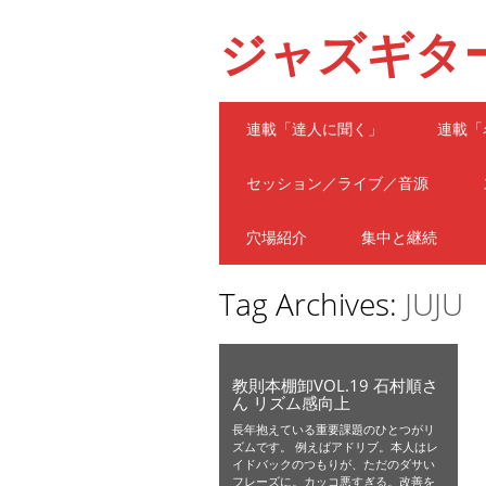
ジャズギタ
Main menu
Skip
連載「達人に聞く」
連載「
to
content
セッション／ライブ／音源
穴場紹介
集中と継続
Tag Archives:
JUJU
教則本棚卸VOL.19 石村順さ
ん リズム感向上
長年抱えている重要課題のひとつがリ
ズムです。 例えばアドリブ。本人はレ
イドバックのつもりが、ただのダサい
フレーズに。カッコ悪すぎる。改善を