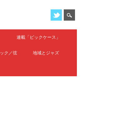
」
連載「ピックケース」
ック／弦
地域とジャズ