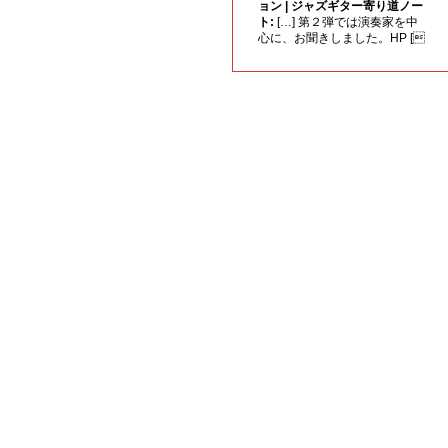
ョン | ジャズギター寄り道ノー
ト:
[…] 第２弾では演奏家を中
心に、お聞きしました。HP [