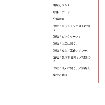
地域とジャズ
歌伴／デュオ
穴場紹介
連載「セッションホストに聞
く」
連載「ピックケース」
連載「名工に聞く」
連載「改造／工作／メンテ」
連載「教則本 棚卸」／理論の
外
連載「達人に聞く」／演奏人
集中と継続