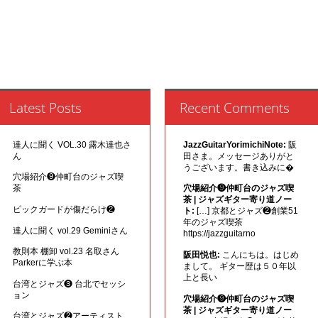
Latest Posts
Recent Comments
達人に聞く VOL.30 露木達也さ
JazzGuitarYorimichiNote:
阪
ん
田さま。メッセージありがと
うございます。書き込みに�
穴場紹介❾仲町台のジャズ喫
茶
穴場紹介❾仲町台のジャズ喫
茶 | ジャズギター寄り道ノー
ピックガードが傷だらけ❷
ト:
[…] 京都とジャズ❷創業51
年のジャズ喫茶
達人に聞く vol.29 Geminiさん
https://jazzguitarno
教則本 棚卸 vol.23 名取さん
阪田悦也:
こんにちは。はじめ
Parkerに学ぶ本
まして。 ギター歴は５０年以
上と長い
台湾とジャズ❸ 台北でセッシ
ョン
穴場紹介❾仲町台のジャズ喫
茶 | ジャズギター寄り道ノー
台湾とジャズ❷アーティスト