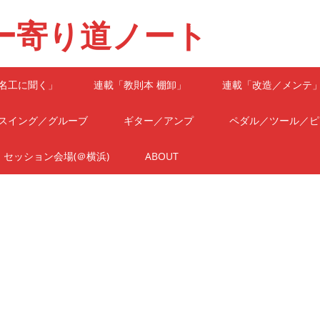
ー寄り道ノート
名工に聞く」
連載「教則本 棚卸」
連載「改造／メンテ
スイング／グルーブ
ギター／アンプ
ペダル／ツール／ピ
セッション会場(＠横浜)
ABOUT