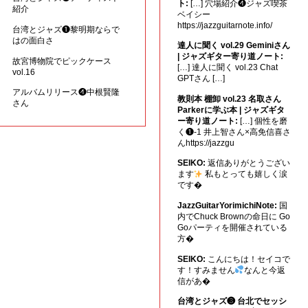
ト:
[…] 穴場紹介❹ジャズ喫茶
紹介
ベイシー
https://jazzguitarnote.info/
台湾とジャズ❶黎明期ならで
はの面白さ
達人に聞く vol.29 Geminiさん
| ジャズギター寄り道ノート:
故宮博物院でピックケース
[…] 達人に聞く vol.23 Chat
vol.16
GPTさん […]
アルバムリリース❹中根賢隆
教則本 棚卸 vol.23 名取さん
さん
Parkerに学ぶ本 | ジャズギタ
ー寄り道ノート:
[…] 個性を磨
く❶-1 井上智さん×高免信喜さ
んhttps://jazzgu
SEIKO:
返信ありがとうござい
ます
私もとっても嬉しく涙
です�
JazzGuitarYorimichiNote:
国
内でChuck Brownの命日に Go
Goパーティを開催されている
方�
SEIKO:
こんにちは！セイコで
す！すみません
なんと今返
信があ�
台湾とジャズ❸ 台北でセッシ