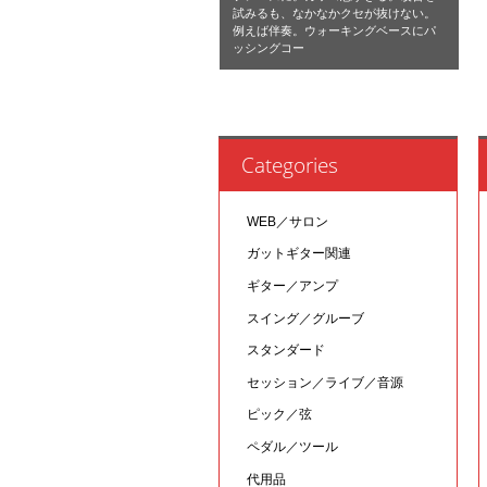
試みるも、なかなかクセが抜けない。
例えば伴奏。ウォーキングベースにパ
ッシングコー
Categories
WEB／サロン
ガットギター関連
ギター／アンプ
スイング／グルーブ
スタンダード
セッション／ライブ／音源
ピック／弦
ペダル／ツール
代用品