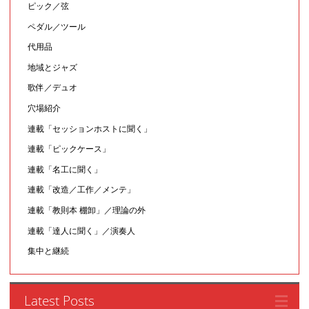
ピック／弦
ペダル／ツール
代用品
地域とジャズ
歌伴／デュオ
穴場紹介
連載「セッションホストに聞く」
連載「ピックケース」
連載「名工に聞く」
連載「改造／工作／メンテ」
連載「教則本 棚卸」／理論の外
連載「達人に聞く」／演奏人
集中と継続
Latest Posts