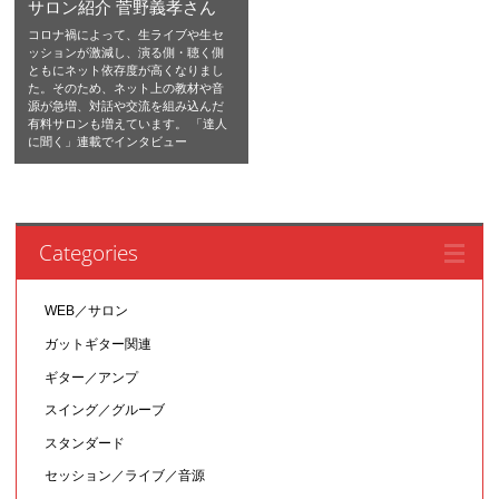
サロン紹介 菅野義孝さん
コロナ禍によって、生ライブや生セ
ッションが激減し、演る側・聴く側
ともにネット依存度が高くなりまし
た。そのため、ネット上の教材や音
源が急増、対話や交流を組み込んだ
有料サロンも増えています。 「達人
に聞く」連載でインタビュー
Categories
WEB／サロン
ガットギター関連
ギター／アンプ
スイング／グルーブ
スタンダード
セッション／ライブ／音源