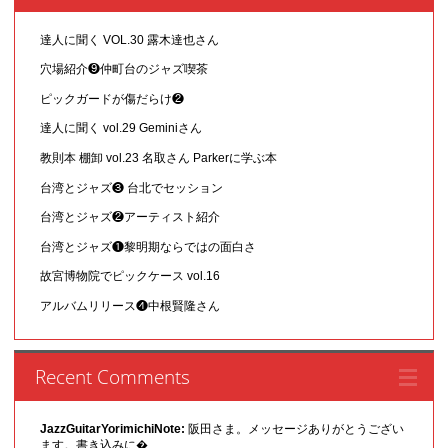
達人に聞く VOL.30 露木達也さん
穴場紹介❾仲町台のジャズ喫茶
ピックガードが傷だらけ❷
達人に聞く vol.29 Geminiさん
教則本 棚卸 vol.23 名取さん Parkerに学ぶ本
台湾とジャズ❸ 台北でセッション
台湾とジャズ❷アーティスト紹介
台湾とジャズ❶黎明期ならではの面白さ
故宮博物院でピックケース vol.16
アルバムリリース❹中根賢隆さん
Recent Comments
JazzGuitarYorimichiNote:
阪田さま。メッセージありがとうござい
ます。書き込みに�