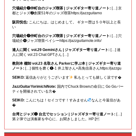
穴場紹介❾仲町台のジャズ喫茶 | ジャズギター寄り道ノート:
[…] 京
都とジャズ❷創業51年のジャズ喫茶https://jazzguitarno
阪田悦也:
こんにちは。はじめまして。 ギター歴は５０年以上と長
い
穴場紹介❾仲町台のジャズ喫茶 | ジャズギター寄り道ノート:
[…] 穴
場紹介❹ジャズ喫茶ベイシーhttps://jazzguitarnote.info/
達人に聞く vol.29 Geminiさん | ジャズギター寄り道ノート:
[…] 達
人に聞く vol.23 Chat GPTさん […]
教則本 棚卸 vol.23 名取さん Parkerに学ぶ本 | ジャズギター寄り道
ノート:
[…] 個性を磨く❶-1 井上智さん×高免信喜さんhttps://jazzgu
SEIKO:
返信ありがとうございます
私もとっても嬉しく涙です�
JazzGuitarYorimichiNote:
国内でChuck Brownの命日に Go Goパー
ティを開催されている方�
SEIKO:
こんにちは！セイコです！すみません
なんと今返信があ
�
台湾とジャズ❸ 台北でセッション | ジャズギター寄り道ノート:
[…]
第２弾では演奏家を中心に、お聞きしました。HP [