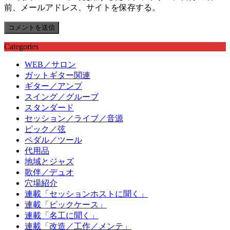
前、メールアドレス、サイトを保存する。
Categories
WEB／サロン
ガットギター関連
ギター／アンプ
スイング／グルーブ
スタンダード
セッション／ライブ／音源
ピック／弦
ペダル／ツール
代用品
地域とジャズ
歌伴／デュオ
穴場紹介
連載「セッションホストに聞く」
連載「ピックケース」
連載「名工に聞く」
連載「改造／工作／メンテ」