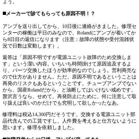
ょう。
◼️メーカーで診てもらっても原因不明！？
アンプを送り出してから、10日後に連絡がきました。修理セ
ンターの稼働は平日のみなので、Rolandにアンプが着いてか
ら8日目の返信になります（注意：故障の状態や受付混雑状
況で日数は変動します）。
返答は「原因不明ですが電源ユニット故障のため交換しま
す」という潔い内容。いちいち時間掛けて原因追及するよ
り、パーツ交換したほうが効率的なのでしょう。営利商売な
ので仕方がありません。ただ、原因不明であるということは
再発のリスクもあるということです。チューブアンプでない
から、国産Rolandだから、と油断してはいけない戒めです。
贅沢言うなら、せめて、再発防止にために、何に注意して取
り扱えば良いのかだけでも究明して欲しかったなあ。
修理料は税込14,300円だそうです。交換する電源ユニット部
品代含んでの工賃ですし、人件費を考えると仕方ないように
思います。修理を依頼しました。