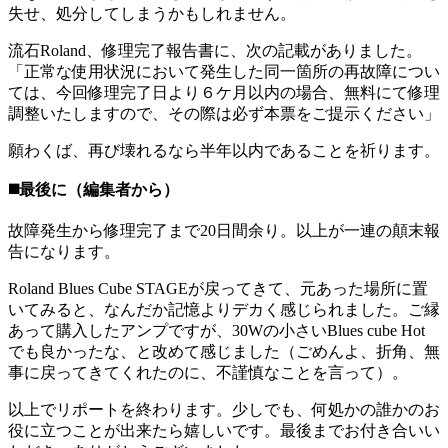
失せ、処分してしまうかもしれません。
流石Roland、修理完了報告書に、次の記載がありました。
「正常な使用状況において発生した同一箇所の再故障につい
ては、今回修理完了日より６ケ月以内の場合、無料にて修理
調整いたしますので、その際は必ず本票をご提示ください」
願わくば、再び壊れるなら半年以内であることを祈ります。
◼️最後に（編集者から）
故障発生から修理完了まで20日間余り。以上が一連の顛末報
告になります。
Roland Blues Cube STAGEが戻ってきて、元あった場所に置
いてみると、なんだか記憶よりデカく感じられました。ご縁
あって購入したアンプですが、30Wの小さいBlues cube Hot
でも良かったな、と改めて感じました（ごめんよ、折角、無
事に戻ってきてくれたのに、不謹慎なことを言って）。
以上でリポートを終わります。少しでも、何処かの誰かのお
役に立つことが出来たら嬉しいです。最後までお付き合いい