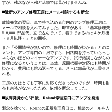
すが、残念ながら殆ど店頭では見かけませんね。
◼️近所のアンプ修理工房にメール相談するも断念
故障発覚の翌日、車で持ち込める市内のアンプ修理工房に、
メールで相談を入れてみました。即答があり、「基本修理費
¥18,000+部品代。立て込んでいて、着手できるのは４ケ月後
（９月以降）」との回答。
また「公開情報が無いので、修理にも時間が掛かる」とのコ
メント。アンプ専門の工房ですら、回路図を持っていらっし
ゃらないほどのマイナーなアンプです。試行錯誤しながらの
修理になるということは、当然、原因把握や対応にも時間が
掛かり、費用にも跳ね返ってくる。さらに部品代が上乗せさ
れる。
工房の方はとても丁寧に対応くださったのですが、時間も財
布も余裕がなかったため、依頼を断念しました。
◼️故障発覚から5日後、Roland修理窓口にアンプを発送
邪念を捨てて、Rolandの正規修理窓口に、相談のメールを入