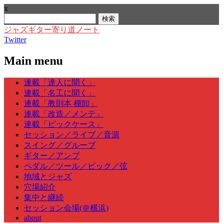
x
検
索:
ジャズギター寄り道ノート
Twitter
Main menu
Skip
連載「達人に聞く」
to
連載「名工に聞く」
content
連載「教則本 棚卸」
連載「改造／メンテ」
連載「ピックケース」
セッション／ライブ／音源
スイング／グルーブ
ギター／アンプ
ペダル／ツール／ピック／弦
地域とジャズ
穴場紹介
集中と継続
セッション会場(＠横浜)
about