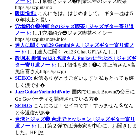
ノート:
[…] 京都とジャズ❷創業51年のジャズ喫茶
https://jazzguitarno
阪田悦也:
こんにちは。はじめまして。 ギター歴は５
０年以上と長い
穴場紹介❾仲町台のジャズ喫茶 | ジャズギター寄り道
ノート:
[…] 穴場紹介❹ジャズ喫茶ベイシー
https://jazzguitarnote.info/
達人に聞く vol.29 Geminiさん | ジャズギター寄り道ノ
ート:
[…] 達人に聞く vol.23 Chat GPTさん […]
教則本 棚卸 vol.23 名取さん Parkerに学ぶ本 | ジャズギ
ター寄り道ノート:
[…] 個性を磨く❶-1 井上智さん×高
免信喜さんhttps://jazzgu
SEIKO:
返信ありがとうございます✨ 私もとっても嬉
しく涙です�
JazzGuitarYorimichiNote:
国内でChuck Brownの命日に
Go Goパーティを開催されている方�
SEIKO:
こんにちは！セイコです！すみません💦なん
と今返信があ�
台湾とジャズ❸ 台北でセッション | ジャズギター寄り
道ノート:
[…] 第２弾では演奏家を中心に、お聞きしま
した。HP [