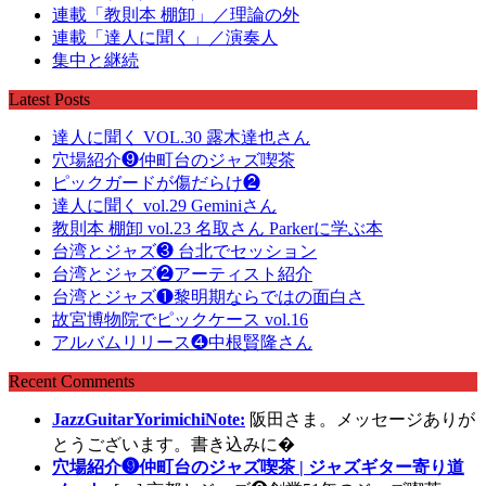
連載「教則本 棚卸」／理論の外
連載「達人に聞く」／演奏人
集中と継続
Latest Posts
達人に聞く VOL.30 露木達也さん
穴場紹介❾仲町台のジャズ喫茶
ピックガードが傷だらけ❷
達人に聞く vol.29 Geminiさん
教則本 棚卸 vol.23 名取さん Parkerに学ぶ本
台湾とジャズ❸ 台北でセッション
台湾とジャズ❷アーティスト紹介
台湾とジャズ❶黎明期ならではの面白さ
故宮博物院でピックケース vol.16
アルバムリリース❹中根賢隆さん
Recent Comments
JazzGuitarYorimichiNote:
阪田さま。メッセージありが
とうございます。書き込みに�
穴場紹介❾仲町台のジャズ喫茶 | ジャズギター寄り道