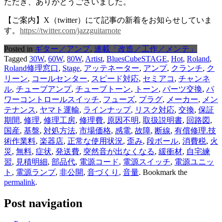
ただき、ありがとうございました。
【ご案内】X（twitter）にて記事の新着をお知らせしていま
す。
https://twitter.com/jazzguitarnote
Posted in
ギター／アンプ
,
連載「改造／工作／メンテ」
Tagged
30W
,
60W
,
80W
,
Artist
,
BluesCubeSTAGE
,
Hot
,
Roland
,
Roland修理窓口
,
Stage
,
アッテネーター
,
アンプ
,
クランチ
,
ク
リーン
,
コールセンター
,
スピード対応
,
セミアコ
,
チャンネ
ル
,
チューブアンプ
,
チューブトーン
,
トーン
,
パーツ交換
,
パ
ワーコントロールスイッチ
,
フューズ
,
プラグ
,
メーカー
,
メン
テナンス
,
ヤマト運輸
,
ラインナップ
,
リスク対応
,
交換
,
保証
期間
,
修理
,
修理工房
,
修理費
,
原因不明
,
取扱説明書
,
回路図
,
国産
,
基盤
,
対処方法
,
市場価格
,
感電
,
故障
,
断線
,
有償修理.技
術作業料
,
楽器店
,
正常な使用状況
,
歪み
,
段ボール
,
消費税
,
火
災
,
無料
,
症状
,
発送費
,
突然音が出なくなる
,
緩衝材
,
自宅練
習
,
見積明細
,
部品代
,
電源コード
,
電源スイッチ
,
電源ユニッ
ト
,
電源ランプ
,
非公開
,
音づくり
,
音量
. Bookmark the
permalink
.
Post navigation