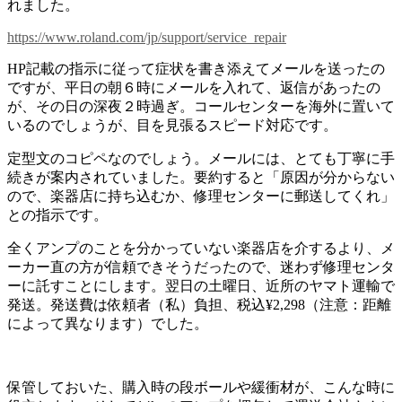
れました。
https://www.roland.com/jp/support/service_repair
HP記載の指示に従って症状を書き添えてメールを送ったの
ですが、平日の朝６時にメールを入れて、返信があったの
が、その日の深夜２時過ぎ。コールセンターを海外に置いて
いるのでしょうが、目を見張るスピード対応です。
定型文のコピペなのでしょう。メールには、とても丁寧に手
続きが案内されていました。要約すると「原因が分からない
ので、楽器店に持ち込むか、修理センターに郵送してくれ」
との指示です。
全くアンプのことを分かっていない楽器店を介するより、メ
ーカー直の方が信頼できそうだったので、迷わず修理センタ
ーに託すことにします。翌日の土曜日、近所のヤマト運輸で
発送。発送費は依頼者（私）負担、税込¥2,298（注意：距離
によって異なります）でした。
保管しておいた、購入時の段ボールや緩衝材が、こんな時に