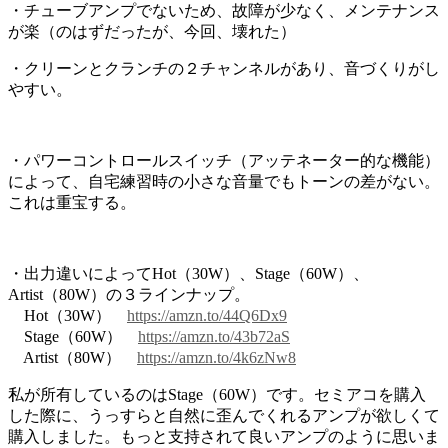
・チューブアンプでないため、故障が少なく、メンテナンス
が楽（のはずだったが、今回、壊れた）
・クリーンとクランチの２チャンネルがあり、音づくりがし
やすい。
・パワーコントロールスイッチ（アッテネーター的な機能）
によって、自宅練習時の小さな音量でもトーンの差がない。
これは重宝する。
・出力違いによってHot（30W）、Stage（60W）、
Artist（80W）の３ラインナップ。
Hot（30W）
https://amzn.to/44Q6Dx9
Stage（60W）
https://amzn.to/43b72aS
Artist（80W）
https://amzn.to/4k6zNw8
私が所有しているのはStage（60W）です。セミアコを購入
した際に、うっすらと自然に歪んでくれるアンプが欲しくて
購入しました。もっと支持されて良いアンプのように思いま