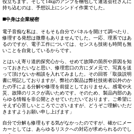
役立ちます。そして14kgのアンプを梱包して運送会社さんに
持ち込むのは、予想以上にシンドイ作業でした。
◼️中身は企業秘密
電子音痴な私は、そもそも自分でパネルを開けて調べたり、
修理する発想は微塵もありませんでした。一応、理系ではあ
るのですが、電子工作については、センスも技術も時間も無
いことを自覚しているからです。
とはいえ寄り道的探究心から、せめて故障の箇所や原因を知
っておきたいなと思い、修理窓口の方にダメ元で、写真を送
って頂けないか相談を入れてみました。その回答「取扱説明
書に明記しておりますが、弊社の製品は弊社技術者以外のか
たの手による分解や修理を前提としておりません。感電や火
災、故障のリスクが高いためです。そのため、製品内部のあ
らゆる情報を非公開とさせていただいております。ご希望に
そえず心苦しいところでございますが、どうぞご理解いただ
きますようお願い申し上げます」
自分で分解も修理もする気がなかったのですが、確かにメー
カーとしては、あらゆるリスクへの対応が求められるのでし