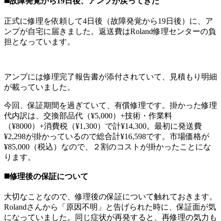
◼️故障発覚から19日後、アンプが戻ってきた
正式に修理を依頼して4日後（故障発覚から19日後）に、ア
ンプが自宅に届きました。返送費はRoland修理センターの負
担となっています。
アンプには修理完了報告書が添付されていて、見積もり明細
が載っていました。
今回、保証期間を過ぎていて、有償修理です。掛かった修理
代内訳は、交換部品代（¥5,000）+技術・作業料
（¥8000）+消費税（¥1,300）で計¥14,300。最初に発送費
¥2,298が掛かっているので総合計¥16,598です。市場価格が
¥85,000（税込）なので、２割のコストが掛かったことにな
ります。
◼️修理後の保証について
大切なことなので、修理後の保証について触れておきます。
Rolandさんから「原因不明」と告げられた時に、保証面が気
になっていました。同じ症状が再発すると、再修理の気力も