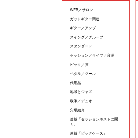
WEB／サロン
ガットギター関連
ギター／アンプ
スイング／グルーブ
スタンダード
セッション／ライブ／音源
ピック／弦
ペダル／ツール
代用品
地域とジャズ
歌伴／デュオ
穴場紹介
連載「セッションホストに聞
く」
連載「ピックケース」