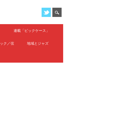
」
連載「ピックケース」
ック／弦
地域とジャズ