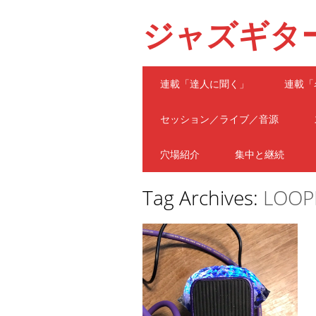
ジャズギタ
Main menu
Skip
連載「達人に聞く」
連載「
to
content
セッション／ライブ／音源
穴場紹介
集中と継続
Tag Archives:
LOOP