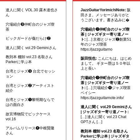
達人に聞く VOL.30 露木達也さ
JazzGuitarYorimichiNote:
阪
ん
田さま。メッセージありがと
うございます。書き込みに�
穴場紹介❾仲町台のジャズ喫
茶
穴場紹介❾仲町台のジャズ喫
茶 | ジャズギター寄り道ノー
ピックガードが傷だらけ❷
ト:
[…] 京都とジャズ❷創業51
年のジャズ喫茶
達人に聞く vol.29 Geminiさん
https://jazzguitarno
教則本 棚卸 vol.23 名取さん
阪田悦也:
こんにちは。はじめ
Parkerに学ぶ本
まして。 ギター歴は５０年以
上と長い
台湾とジャズ❸ 台北でセッシ
ョン
穴場紹介❾仲町台のジャズ喫
茶 | ジャズギター寄り道ノー
台湾とジャズ❷アーティスト
ト:
[…] 穴場紹介❹ジャズ喫茶
紹介
ベイシー
https://jazzguitarnote.info/
台湾とジャズ❶黎明期ならで
はの面白さ
達人に聞く vol.29 Geminiさん
| ジャズギター寄り道ノート:
故宮博物院でピックケース
[…] 達人に聞く vol.23 Chat
vol.16
GPTさん […]
アルバムリリース❹中根賢隆
教則本 棚卸 vol.23 名取さん
さん
Parkerに学ぶ本 | ジャズギタ