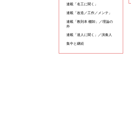
連載「名工に聞く」
連載「改造／工作／メンテ」
連載「教則本 棚卸」／理論の
外
連載「達人に聞く」／演奏人
集中と継続