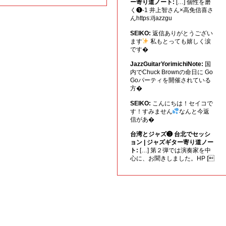
ー寄り道ノート:
[…] 個性を磨
く❶-1 井上智さん×高免信喜さ
んhttps://jazzgu
SEIKO:
返信ありがとうござい
ます
私もとっても嬉しく涙
です�
JazzGuitarYorimichiNote:
国
内でChuck Brownの命日に Go
Goパーティを開催されている
方�
SEIKO:
こんにちは！セイコで
す！すみません
なんと今返
信があ�
台湾とジャズ❸ 台北でセッシ
ョン | ジャズギター寄り道ノー
ト:
[…] 第２弾では演奏家を中
心に、お聞きしました。HP [