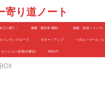
ー寄り道ノート
名工に聞く」
連載「教則本 棚卸」
連載「改造／メンテ
スイング／グルーブ
ギター／アンプ
ペダル／ツール／ピ
セッション会場(＠横浜)
ABOUT
BOX