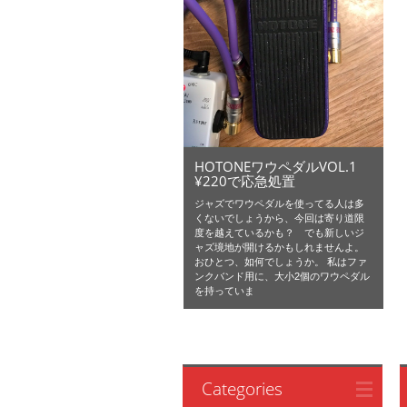
HOTONEワウペダルVOL.1
¥220で応急処置
ジャズでワウペダルを使ってる人は多
くないでしょうから、今回は寄り道限
度を越えているかも？ でも新しいジ
ャズ境地が開けるかもしれませんよ。
おひとつ、如何でしょうか。 私はファ
ンクバンド用に、大小2個のワウペダル
を持っていま
Categories