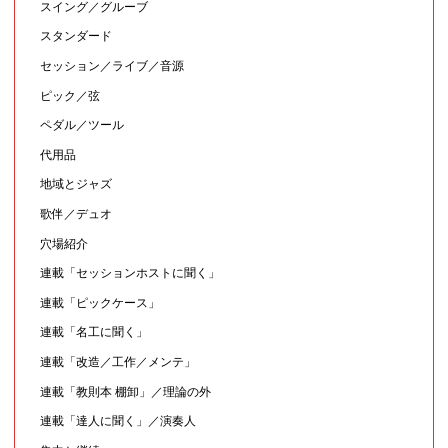
スイング／グルーブ
スタンダード
セッション／ライブ／音源
ピック／弦
ペダル／ツール
代用品
地域とジャズ
歌伴／デュオ
穴場紹介
連載「セッションホストに聞く」
連載「ピックケース」
連載「名工に聞く」
連載「改造／工作／メンテ」
連載「教則本 棚卸」／理論の外
連載「達人に聞く」／演奏人