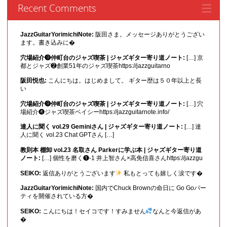
Recent Comments
JazzGuitarYorimichiNote:
阪田さま。メッセージありがとうござい
ます。書き込みに�
穴場紹介❾仲町台のジャズ喫茶 | ジャズギター寄り道ノート:
[…] 京
都とジャズ❷創業51年のジャズ喫茶https://jazzguitarno
阪田悦也:
こんにちは。はじめまして。 ギター歴は５０年以上と長
い
穴場紹介❾仲町台のジャズ喫茶 | ジャズギター寄り道ノート:
[…] 穴
場紹介❹ジャズ喫茶ベイシーhttps://jazzguitarnote.info/
達人に聞く vol.29 Geminiさん | ジャズギター寄り道ノート:
[…] 達
人に聞く vol.23 Chat GPTさん […]
教則本 棚卸 vol.23 名取さん Parkerに学ぶ本 | ジャズギター寄り道
ノート:
[…] 個性を磨く❶-1 井上智さん×高免信喜さんhttps://jazzgu
SEIKO:
返信ありがとうございます
私もとっても嬉しく涙です�
JazzGuitarYorimichiNote:
国内でChuck Brownの命日に Go Goパー
ティを開催されている方�
SEIKO:
こんにちは！セイコです！すみません
なんと今返信があ
�