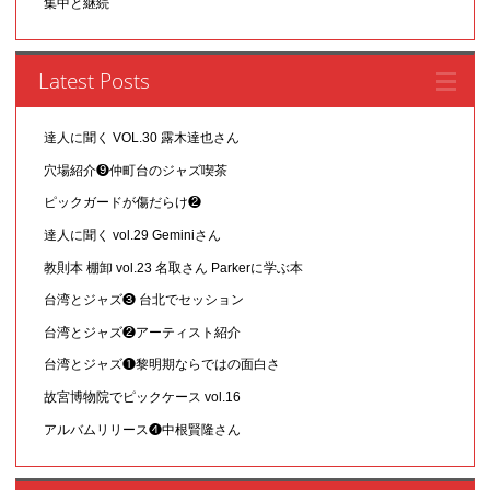
集中と継続
Latest Posts
達人に聞く VOL.30 露木達也さん
穴場紹介❾仲町台のジャズ喫茶
ピックガードが傷だらけ❷
達人に聞く vol.29 Geminiさん
教則本 棚卸 vol.23 名取さん Parkerに学ぶ本
台湾とジャズ❸ 台北でセッション
台湾とジャズ❷アーティスト紹介
台湾とジャズ❶黎明期ならではの面白さ
故宮博物院でピックケース vol.16
アルバムリリース❹中根賢隆さん