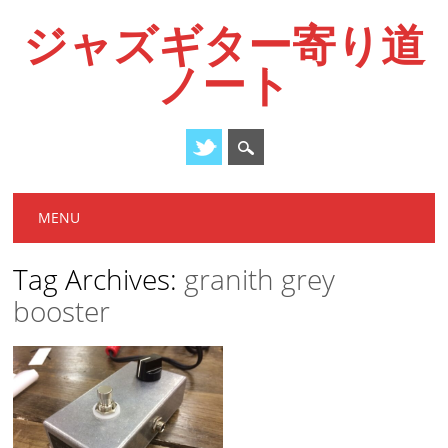
ジャズギター寄り道
ノート
Main menu
Skip
MENU
to
content
Tag Archives:
granith grey
booster