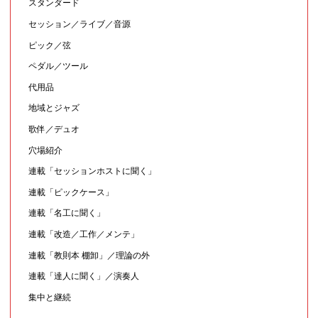
スタンダード
セッション／ライブ／音源
ピック／弦
ペダル／ツール
代用品
地域とジャズ
歌伴／デュオ
穴場紹介
連載「セッションホストに聞く」
連載「ピックケース」
連載「名工に聞く」
連載「改造／工作／メンテ」
連載「教則本 棚卸」／理論の外
連載「達人に聞く」／演奏人
集中と継続