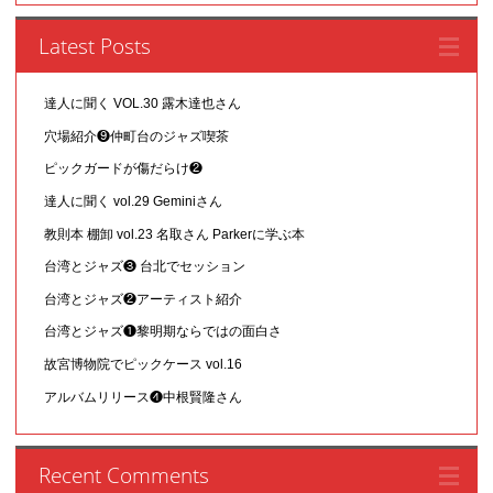
Latest Posts
達人に聞く VOL.30 露木達也さん
穴場紹介❾仲町台のジャズ喫茶
ピックガードが傷だらけ❷
達人に聞く vol.29 Geminiさん
教則本 棚卸 vol.23 名取さん Parkerに学ぶ本
台湾とジャズ❸ 台北でセッション
台湾とジャズ❷アーティスト紹介
台湾とジャズ❶黎明期ならではの面白さ
故宮博物院でピックケース vol.16
アルバムリリース❹中根賢隆さん
Recent Comments