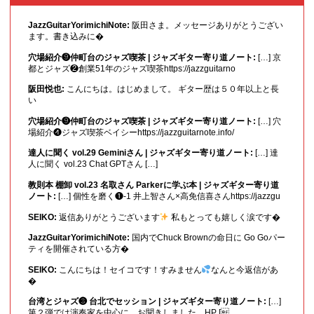
JazzGuitarYorimichiNote:
阪田さま。メッセージありがとうござい
ます。書き込みに�
穴場紹介❾仲町台のジャズ喫茶 | ジャズギター寄り道ノート:
[…] 京
都とジャズ❷創業51年のジャズ喫茶https://jazzguitarno
阪田悦也:
こんにちは。はじめまして。 ギター歴は５０年以上と長
い
穴場紹介❾仲町台のジャズ喫茶 | ジャズギター寄り道ノート:
[…] 穴
場紹介❹ジャズ喫茶ベイシーhttps://jazzguitarnote.info/
達人に聞く vol.29 Geminiさん | ジャズギター寄り道ノート:
[…] 達
人に聞く vol.23 Chat GPTさん […]
教則本 棚卸 vol.23 名取さん Parkerに学ぶ本 | ジャズギター寄り道
ノート:
[…] 個性を磨く❶-1 井上智さん×高免信喜さんhttps://jazzgu
SEIKO:
返信ありがとうございます
私もとっても嬉しく涙です�
JazzGuitarYorimichiNote:
国内でChuck Brownの命日に Go Goパー
ティを開催されている方�
SEIKO:
こんにちは！セイコです！すみません
なんと今返信があ
�
台湾とジャズ❸ 台北でセッション | ジャズギター寄り道ノート:
[…]
第２弾では演奏家を中心に、お聞きしました。HP [