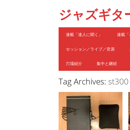
ジャズギタ
Main menu
Skip
連載「達人に聞く」
連載「
to
content
セッション／ライブ／音源
穴場紹介
集中と継続
Tag Archives:
st300