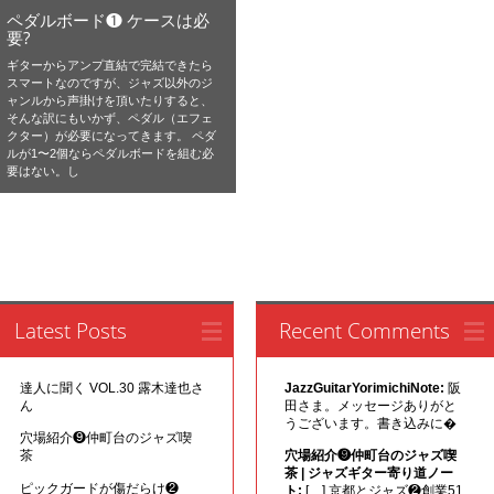
ペダルボード❶ ケースは必
要?
ギターからアンプ直結で完結できたら
スマートなのですが、ジャズ以外のジ
ャンルから声掛けを頂いたりすると、
そんな訳にもいかず、ペダル（エフェ
クター）が必要になってきます。 ペダ
ルが1〜2個ならペダルボードを組む必
要はない。し
Latest Posts
Recent Comments
達人に聞く VOL.30 露木達也さ
JazzGuitarYorimichiNote:
阪
ん
田さま。メッセージありがと
うございます。書き込みに�
穴場紹介❾仲町台のジャズ喫
茶
穴場紹介❾仲町台のジャズ喫
茶 | ジャズギター寄り道ノー
ピックガードが傷だらけ❷
ト:
[…] 京都とジャズ❷創業51