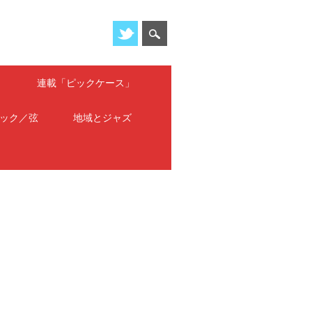
」
連載「ピックケース」
ック／弦
地域とジャズ