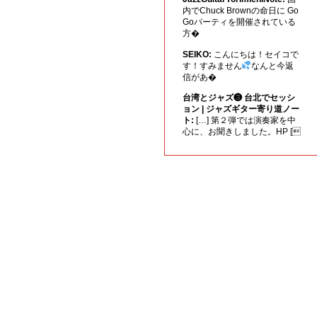
内でChuck Brownの命日に Go
Goパーティを開催されている
方�
SEIKO:
こんにちは！セイコで
す！すみません
なんと今返
信があ�
台湾とジャズ❸ 台北でセッシ
ョン | ジャズギター寄り道ノー
ト:
[…] 第２弾では演奏家を中
心に、お聞きしました。HP [