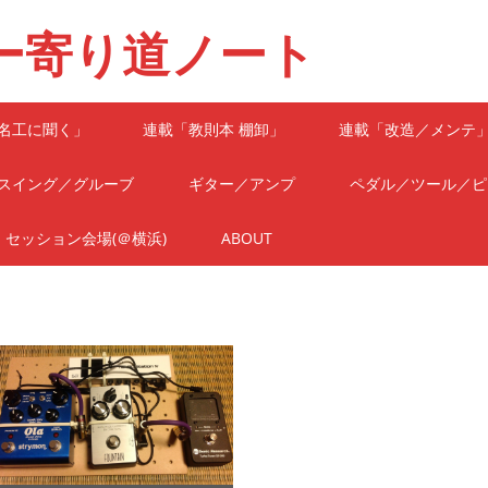
ー寄り道ノート
名工に聞く」
連載「教則本 棚卸」
連載「改造／メンテ
スイング／グルーブ
ギター／アンプ
ペダル／ツール／ピ
セッション会場(＠横浜)
ABOUT