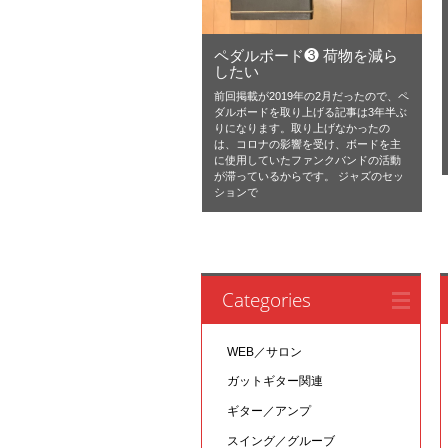
ペダルボード❸ 荷物を減ら
したい
前回掲載が2019年の2月だったので、ペ
ダルボードを取り上げる記事は3年半ぶ
りになります。取り上げなかったの
は、コロナの影響を受け、ボードを主
に使用していたファンクバンドの活動
が滞っているからです。 ジャズのセッ
ションで
Categories
WEB／サロン
ガットギター関連
ギター／アンプ
スイング／グルーブ