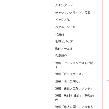
スタンダード
セッション／ライブ／音源
ピック／弦
ペダル／ツール
代用品
地域とジャズ
歌伴／デュオ
穴場紹介
連載「セッションホストに聞
く」
連載「ピックケース」
連載「名工に聞く」
連載「改造／工作／メンテ」
連載「教則本 棚卸」／理論の
外
連載「達人に聞く」／演奏人