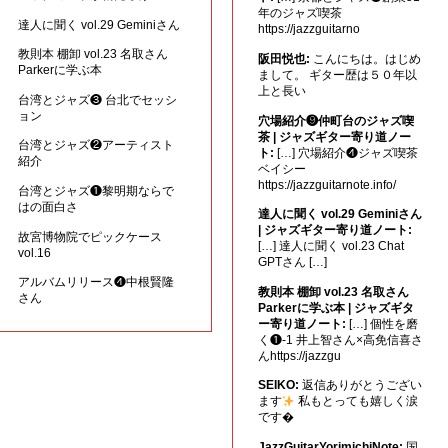
年のジャズ喫茶
達人に聞く vol.29 Geminiさん
https://jazzguitarno
教則本 棚卸 vol.23 名取さん
阪田悦也:
こんにちは。はじめ
Parkerに学ぶ本
まして。 ギター歴は５０年以
上と長い
台湾とジャズ❸ 台北でセッシ
ョン
穴場紹介❾仲町台のジャズ喫
茶 | ジャズギター寄り道ノー
台湾とジャズ❷アーティスト
ト:
[…] 穴場紹介❹ジャズ喫茶
紹介
ベイシー
https://jazzguitarnote.info/
台湾とジャズ❶黎明期ならで
はの面白さ
達人に聞く vol.29 Geminiさん
| ジャズギター寄り道ノート:
故宮博物院でピックケース
[…] 達人に聞く vol.23 Chat
vol.16
GPTさん […]
アルバムリリース❹中根賢隆
教則本 棚卸 vol.23 名取さん
さん
Parkerに学ぶ本 | ジャズギタ
ー寄り道ノート:
[…] 個性を磨
く❶-1 井上智さん×高免信喜さ
んhttps://jazzgu
SEIKO:
返信ありがとうござい
ます
私もとっても嬉しく涙
です�
JazzGuitarYorimichiNote:
国