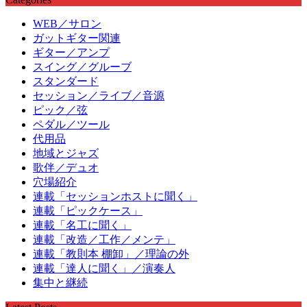
WEB／サロン
ガットギター関連
ギター／アンプ
スイング／グルーブ
スタンダード
セッション／ライブ／音源
ピック／弦
ペダル／ツール
代用品
地域とジャズ
歌伴／デュオ
穴場紹介
連載「セッションホストに聞く」
連載「ピックケース」
連載「名工に聞く」
連載「改造／工作／メンテ」
連載「教則本 棚卸」／理論の外
連載「達人に聞く」／演奏人
集中と継続