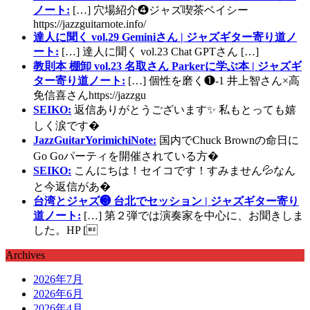
ノート:
[…] 穴場紹介❹ジャズ喫茶ベイシー
https://jazzguitarnote.info/
達人に聞く vol.29 Geminiさん | ジャズギター寄り道ノ
ート:
[…] 達人に聞く vol.23 Chat GPTさん […]
教則本 棚卸 vol.23 名取さん Parkerに学ぶ本 | ジャズギ
ター寄り道ノート:
[…] 個性を磨く❶-1 井上智さん×高
免信喜さんhttps://jazzgu
SEIKO:
返信ありがとうございます✨ 私もとっても嬉
しく涙です�
JazzGuitarYorimichiNote:
国内でChuck Brownの命日に
Go Goパーティを開催されている方�
SEIKO:
こんにちは！セイコです！すみません💦なん
と今返信があ�
台湾とジャズ❸ 台北でセッション | ジャズギター寄り
道ノート:
[…] 第２弾では演奏家を中心に、お聞きしま
した。HP [
Archives
2026年7月
2026年6月
2026年4月