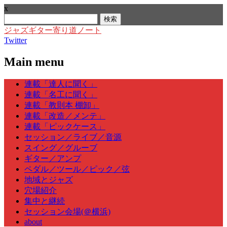
x
検
索:
ジャズギター寄り道ノート
Twitter
Main menu
Skip
連載「達人に聞く」
to
連載「名工に聞く」
content
連載「教則本 棚卸」
連載「改造／メンテ」
連載「ピックケース」
セッション／ライブ／音源
スイング／グルーブ
ギター／アンプ
ペダル／ツール／ピック／弦
地域とジャズ
穴場紹介
集中と継続
セッション会場(＠横浜)
about