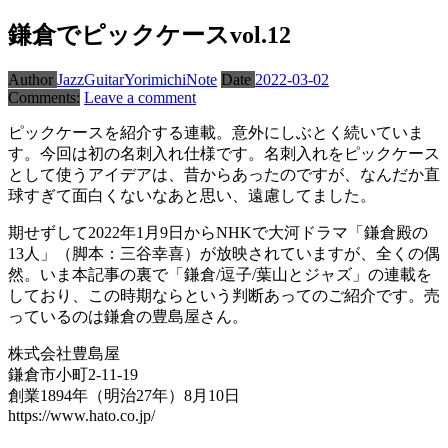
鎌倉でピックケースvol.12
Author
JazzGuitarYorimichiNote
Date
2022-03-02
Comments:
Leave a comment
ピックケースを紹介する連載。意外にしぶとく続いていま
す。今回は初の名刺入れ仕様です。名刺入れをピックケース
として使うアイデアは、昔からあったのですが、なんだか直
球すぎて面白くないなあと思い、遠慮してました。
期せずして2022年1月9日からNHKで大河ドラマ「鎌倉殿の
13人」（脚本：三谷幸喜）が放映されていますが、全くの偶
然。いま本記事の裏で「鎌倉/逗子/葉山とジャズ」の連載を
しており、この時期ならという判断あってのご紹介です。売
っているのは鎌倉の豊島屋さん。
株式会社豊島屋
鎌倉市小町2-11-19
創業1894年（明治27年）8月10日
https://www.hato.co.jp/