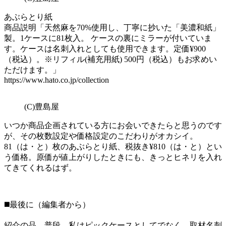
あぶらとり紙
商品説明「天然麻を70%使用し、丁寧に抄いた「美濃和紙」
製。1ケースに81枚入。 ケースの裏にミラーが付いていま
す。ケースは名刺入れとしても使用できます。定価¥900
（税込）。※リフィル(補充用紙) 500円（税込）もお求めい
ただけます。」
https://www.hato.co.jp/collection
(C)豊島屋
いつか商品企画されている方にお会いできたらと思うのです
が、その枚数設定や価格設定のこだわりがオカシイ。
81（は・と）枚のあぶらとり紙、税抜き¥810（は・と）とい
う価格。原価が値上がりしたときにも、きっとヒネリを入れ
てきてくれるはず。
◼️最後に（編集者から）
紹介の品。普段、私はピックケースとしてでなく、取材名刺