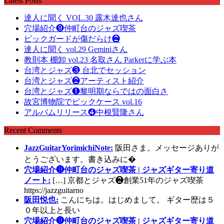
Latest Posts
達人に聞く VOL.30 露木達也さん
穴場紹介❾仲町台のジャズ喫茶
ピックガードが傷だらけ❷
達人に聞く vol.29 Geminiさん
教則本 棚卸 vol.23 名取さん Parkerに学ぶ本
台湾とジャズ❸ 台北でセッション
台湾とジャズ❷アーティスト紹介
台湾とジャズ❶黎明期ならではの面白さ
故宮博物院でピックケース vol.16
アルバムリリース❹中根賢隆さん
Recent Comments
JazzGuitarYorimichiNote:
阪田さま。メッセージありが
とうございます。書き込みに�
穴場紹介❾仲町台のジャズ喫茶 | ジャズギター寄り道
ノート:
[…] 京都とジャズ❷創業51年のジャズ喫茶
https://jazzguitarno
阪田悦也:
こんにちは。はじめまして。 ギター歴は５
０年以上と長い
穴場紹介❾仲町台のジャズ喫茶 | ジャズギター寄り道