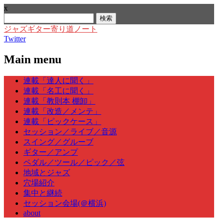
x
検
索:
ジャズギター寄り道ノート
Twitter
Main menu
Skip
連載「達人に聞く」
to
連載「名工に聞く」
content
連載「教則本 棚卸」
連載「改造／メンテ」
連載「ピックケース」
セッション／ライブ／音源
スイング／グルーブ
ギター／アンプ
ペダル／ツール／ピック／弦
地域とジャズ
穴場紹介
集中と継続
セッション会場(＠横浜)
about