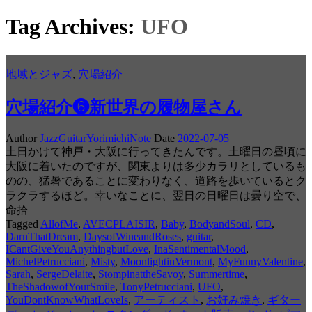
Tag Archives:
UFO
地域とジャズ
,
穴場紹介
穴場紹介❻新世界の履物屋さん
Author
JazzGuitarYorimichiNote
Date
2022-07-05
土日かけて神戸・大阪に行ってきたんです。土曜日の昼頃に
大阪に着いたのですが、関東よりは多少カラリとしているも
のの、猛暑であることに変わりなく、道路を歩いているとク
ラクラするほど。幸いなことに、翌日の日曜日は曇り空で、
命拾
Tagged
AllofMe
,
AVECPLAISIR
,
Baby
,
BodyandSoul
,
CD
,
DarnThatDream
,
DaysofWineandRoses
,
guitar
,
ICantGiveYouAnythingbutLove
,
InaSentimentalMood
,
MichelPetrucciani
,
Misty
,
MoonlightinVermont
,
MyFunnyValentine
,
Sarah
,
SergeDelaite
,
StompinattheSavoy
,
Summertime
,
TheShadowofYourSmile
,
TonyPetrucciani
,
UFO
,
YouDontKnowWhatLoveIs
,
アーティスト
,
お好み焼き
,
ギター