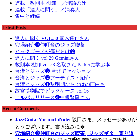
連載「教則本 棚卸」／理論の外
連載「達人に聞く」／演奏人
集中と継続
Latest Posts
達人に聞く VOL.30 露木達也さん
穴場紹介❾仲町台のジャズ喫茶
ピックガードが傷だらけ❷
達人に聞く vol.29 Geminiさん
教則本 棚卸 vol.23 名取さん Parkerに学ぶ本
台湾とジャズ❸ 台北でセッション
台湾とジャズ❷アーティスト紹介
台湾とジャズ❶黎明期ならではの面白さ
故宮博物院でピックケース vol.16
アルバムリリース❹中根賢隆さん
Recent Comments
JazzGuitarYorimichiNote:
阪田さま。メッセージありが
とうございます。書き込みに�
穴場紹介❾仲町台のジャズ喫茶 | ジャズギター寄り道
ノート:
[…] 京都とジャズ❷創業51年のジャズ喫茶