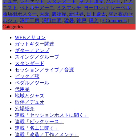
デュオ
,
ジャケット
,
スタンダード
,
ネット販売
,
バンド
,
ピア
ニスト
,
ぺトルチアーニ
,
ミスマッチ
,
ヨーロッパ
,
レーベル
,
商店街ポスター
,
大阪
,
履物屋
,
新世界
,
日下慶太
,
昼と夜のセ
ルジュ
,
澤野工房
,
澤野由明
,
猛暑
,
神戸
,
購入
|
3 Comments
|
Categories
WEB／サロン
ガットギター関連
ギター／アンプ
スイング／グルーブ
スタンダード
セッション／ライブ／音源
ピック／弦
ペダル／ツール
代用品
地域とジャズ
歌伴／デュオ
穴場紹介
連載「セッションホストに聞く」
連載「ピックケース」
連載「名工に聞く」
連載「改造／工作／メンテ」