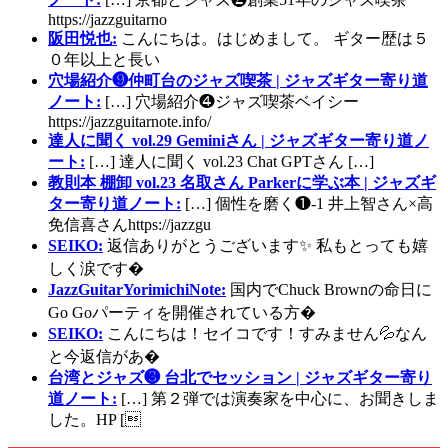
https://jazzguitarno
阪田悦也:
こんにちは。はじめまして。 ギター歴は５
０年以上と長い
穴場紹介❾仲町台のジャズ喫茶 | ジャズギター寄り道
ノート:
[…] 穴場紹介❹ジャズ喫茶ベイシー
https://jazzguitarnote.info/
達人に聞く vol.29 Geminiさん | ジャズギター寄り道ノ
ート:
[…] 達人に聞く vol.23 Chat GPTさん […]
教則本 棚卸 vol.23 名取さん Parkerに学ぶ本 | ジャズギ
ター寄り道ノート:
[…] 個性を磨く❶-1 井上智さん×高
免信喜さんhttps://jazzgu
SEIKO:
返信ありがとうございます✨ 私もとっても嬉
しく涙です�
JazzGuitarYorimichiNote:
国内でChuck Brownの命日に
Go Goパーティを開催されている方�
SEIKO:
こんにちは！セイコです！すみません💦なん
と今返信があ�
台湾とジャズ❸ 台北でセッション | ジャズギター寄り
道ノート:
[…] 第２弾では演奏家を中心に、お聞きしま
した。HP [