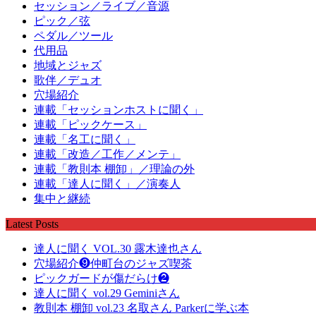
セッション／ライブ／音源
ピック／弦
ペダル／ツール
代用品
地域とジャズ
歌伴／デュオ
穴場紹介
連載「セッションホストに聞く」
連載「ピックケース」
連載「名工に聞く」
連載「改造／工作／メンテ」
連載「教則本 棚卸」／理論の外
連載「達人に聞く」／演奏人
集中と継続
Latest Posts
達人に聞く VOL.30 露木達也さん
穴場紹介❾仲町台のジャズ喫茶
ピックガードが傷だらけ❷
達人に聞く vol.29 Geminiさん
教則本 棚卸 vol.23 名取さん Parkerに学ぶ本