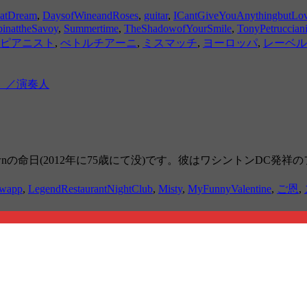
atDream
,
DaysofWineandRoses
,
guitar
,
ICantGiveYouAnythingbutLo
inattheSavoy
,
Summertime
,
TheShadowofYourSmile
,
TonyPetruccian
ピアニスト
,
ぺトルチアーニ
,
ミスマッチ
,
ヨーロッパ
,
レーベル
」／演奏人
命日(2012年に75歳にて没)です。彼はワシントンDC発祥のファンク「
hwapp
,
LegendRestaurantNightClub
,
Misty
,
MyFunnyValentine
,
ご恩
,