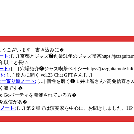
とうございます。書き込みに�
ート:
[…] 京都とジャズ❷創業51年のジャズ喫茶https://jazzguitarn
年以上と長い
ート:
[…] 穴場紹介❹ジャズ喫茶ベイシーhttps://jazzguitarnote.info
ト:
[…] 達人に聞く vol.23 Chat GPTさん […]
ズギター寄り道ノート:
[…] 個性を磨く❶-1 井上智さん×高免信喜さんhttps
く涙です�
に Go Goパーティを開催されている方�
今返信があ�
ノート:
[…] 第２弾では演奏家を中心に、お聞きしました。HP 