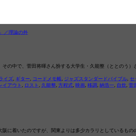
卸」／理論の外
。その中で、菅田将暉さん扮する大学生・久能整（ととのう）さ
ライズ
,
ギター
,
コードメモ帳
,
ジャズスタンダードバイブル
,
セ
レイアウト
,
ロスト
,
久能整
,
方程式
,
映画
,
移調
,
納浩一
,
自炊
,
菅
大阪に着いたのですが、関東よりは多少カラリとしているもの