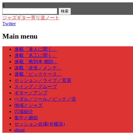
x
検
索:
ジャズギター寄り道ノート
Twitter
Main menu
Skip
連載「達人に聞く」
to
連載「名工に聞く」
content
連載「教則本 棚卸」
連載「改造／メンテ」
連載「ピックケース」
セッション／ライブ／音源
スイング／グルーブ
ギター／アンプ
ペダル／ツール／ピック／弦
地域とジャズ
穴場紹介
集中と継続
セッション会場(＠横浜)
about