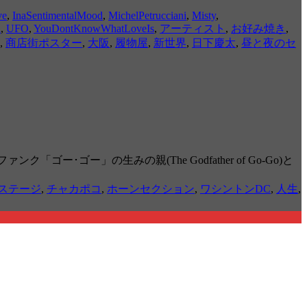
ve
,
InaSentimentalMood
,
MichelPetrucciani
,
Misty
,
i
,
UFO
,
YouDontKnowWhatLoveIs
,
アーティスト
,
お好み焼き
,
,
商店街ポスター
,
大阪
,
履物屋
,
新世界
,
日下慶太
,
昼と夜のセ
ゴー･ゴー」の生みの親(The Godfather of Go-Go)と
ステージ
,
チャカポコ
,
ホーンセクション
,
ワシントンDC
,
人生
,