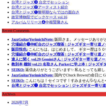
台湾とジャズ❸ 台北でセッション
台湾とジャズ❷アーティスト紹介
台湾とジャズ❶黎明期ならではの面白さ
故宮博物院でピックケース vol.16
アルバムリリース❹中根賢隆さん
Recent Comments
JazzGuitarYorimichiNote:
阪田さま。メッセージありが
穴場紹介❾仲町台のジャズ喫茶 | ジャズギター寄り道ノ
阪田悦也:
こんにちは。はじめまして。 ギター歴は５０
穴場紹介❾仲町台のジャズ喫茶 | ジャズギター寄り道ノ
達人に聞く vol.29 Geminiさん | ジャズギター寄り道ノー
教則本 棚卸 vol.23 名取さん Parkerに学ぶ本 | ジャ
SEIKO:
返信ありがとうございます✨ 私もとっても嬉し
JazzGuitarYorimichiNote:
国内でChuck Brownの命日
SEIKO:
こんにちは！セイコです！すみません💦なんと
台湾とジャズ❸ 台北でセッション | ジャズギター寄り道
Archives
2026年7月