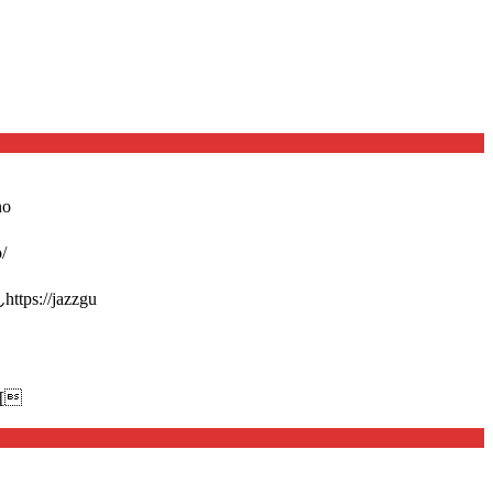
o
/
://jazzgu
[