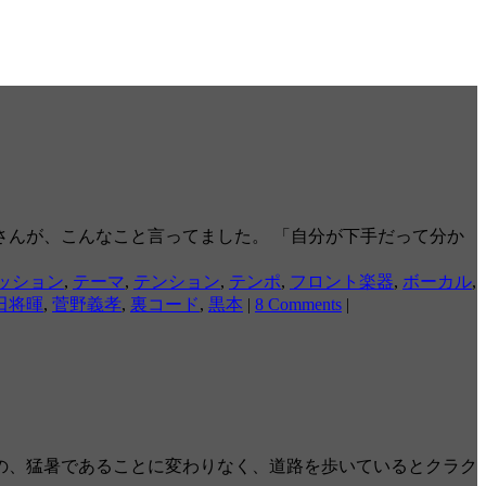
んが、こんなこと言ってました。 「自分が下手だって分か
ッション
,
テーマ
,
テンション
,
テンポ
,
フロント楽器
,
ボーカル
,
田将暉
,
菅野義孝
,
裏コード
,
黒本
|
8 Comments
|
の、猛暑であることに変わりなく、道路を歩いているとクラク