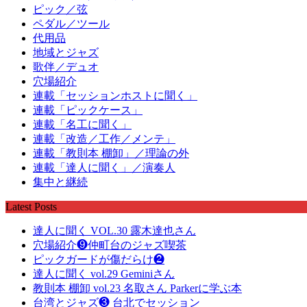
ピック／弦
ペダル／ツール
代用品
地域とジャズ
歌伴／デュオ
穴場紹介
連載「セッションホストに聞く」
連載「ピックケース」
連載「名工に聞く」
連載「改造／工作／メンテ」
連載「教則本 棚卸」／理論の外
連載「達人に聞く」／演奏人
集中と継続
Latest Posts
達人に聞く VOL.30 露木達也さん
穴場紹介❾仲町台のジャズ喫茶
ピックガードが傷だらけ❷
達人に聞く vol.29 Geminiさん
教則本 棚卸 vol.23 名取さん Parkerに学ぶ本
台湾とジャズ❸ 台北でセッション