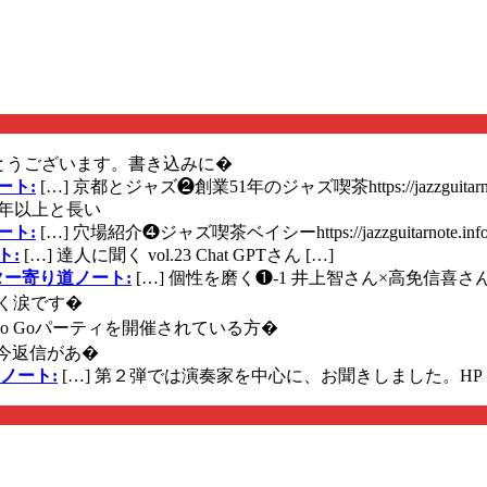
とうございます。書き込みに�
ート:
[…] 京都とジャズ❷創業51年のジャズ喫茶https://jazzguitarn
年以上と長い
ート:
[…] 穴場紹介❹ジャズ喫茶ベイシーhttps://jazzguitarnote.info
ト:
[…] 達人に聞く vol.23 Chat GPTさん […]
ズギター寄り道ノート:
[…] 個性を磨く❶-1 井上智さん×高免信喜さんhttps
く涙です�
に Go Goパーティを開催されている方�
今返信があ�
ノート:
[…] 第２弾では演奏家を中心に、お聞きしました。HP 