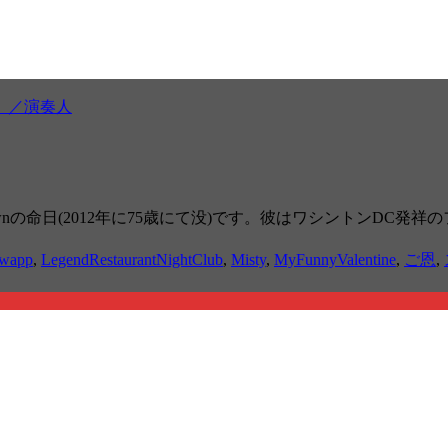
」／演奏人
命日(2012年に75歳にて没)です。彼はワシントンDC発祥のファンク「
hwapp
,
LegendRestaurantNightClub
,
Misty
,
MyFunnyValentine
,
ご恩
,