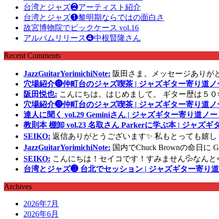
台湾とジャズ❷アーティスト紹介
台湾とジャズ❶黎明期ならではの面白さ
故宮博物院でピックケース vol.16
アルバムリリース❹中根賢隆さん
Recent Comments
JazzGuitarYorimichiNote:
阪田さま。メッセージありが
穴場紹介❾仲町台のジャズ喫茶 | ジャズギター寄り道ノ
阪田悦也:
こんにちは。はじめまして。 ギター歴は５０
穴場紹介❾仲町台のジャズ喫茶 | ジャズギター寄り道ノ
達人に聞く vol.29 Geminiさん | ジャズギター寄り道ノー
教則本 棚卸 vol.23 名取さん Parkerに学ぶ本 | ジャ
SEIKO:
返信ありがとうございます✨ 私もとっても嬉し
JazzGuitarYorimichiNote:
国内でChuck Brownの命日
SEIKO:
こんにちは！セイコです！すみません💦なんと
台湾とジャズ❸ 台北でセッション | ジャズギター寄り道
Archives
2026年7月
2026年6月