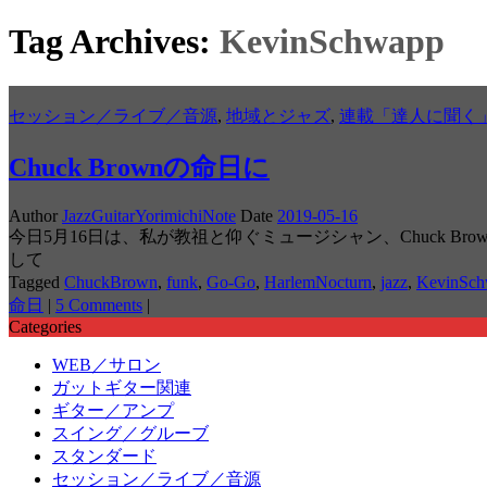
Tag Archives:
KevinSchwapp
セッション／ライブ／音源
,
地域とジャズ
,
連載「達人に聞く
Chuck Brownの命日に
Author
JazzGuitarYorimichiNote
Date
2019-05-16
今日5月16日は、私が教祖と仰ぐミュージシャン、Chuck Brownの
して
Tagged
ChuckBrown
,
funk
,
Go-Go
,
HarlemNocturn
,
jazz
,
KevinSc
命日
|
5 Comments
|
Categories
WEB／サロン
ガットギター関連
ギター／アンプ
スイング／グルーブ
スタンダード
セッション／ライブ／音源