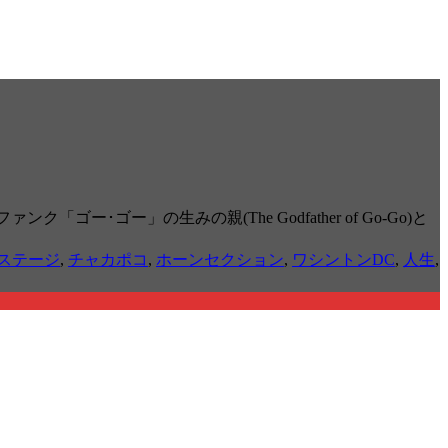
ゴー･ゴー」の生みの親(The Godfather of Go-Go)と
ステージ
,
チャカポコ
,
ホーンセクション
,
ワシントンDC
,
人生
,