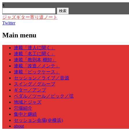
x
検
索:
ジャズギター寄り道ノート
Twitter
Main menu
Skip
連載「達人に聞く」
to
連載「名工に聞く」
content
連載「教則本 棚卸」
連載「改造／メンテ」
連載「ピックケース」
セッション／ライブ／音源
スイング／グルーブ
ギター／アンプ
ペダル／ツール／ピック／弦
地域とジャズ
穴場紹介
集中と継続
セッション会場(＠横浜)
about