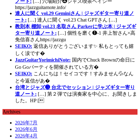
ノート:
[…] 穴場紹介❹ジャズ喫茶ベイシー
https://jazzguitarnote.info/
達人に聞く vol.29 Geminiさん | ジャズギター寄り道ノ
ート:
[…] 達人に聞く vol.23 Chat GPTさん […]
教則本 棚卸 vol.23 名取さん Parkerに学ぶ本 | ジャズギ
ター寄り道ノート:
[…] 個性を磨く❶-1 井上智さん×高
免信喜さんhttps://jazzgu
SEIKO:
返信ありがとうございます✨ 私もとっても嬉
しく涙です�
JazzGuitarYorimichiNote:
国内でChuck Brownの命日に
Go Goパーティを開催されている方�
SEIKO:
こんにちは！セイコです！すみません💦なん
と今返信があ�
台湾とジャズ❸ 台北でセッション | ジャズギター寄り
道ノート:
[…] 第２弾では演奏家を中心に、お聞きしま
した。HP [
Archives
2026年7月
2026年6月
2026年4月