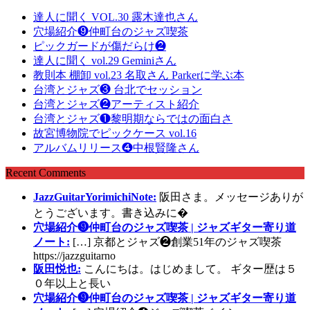
達人に聞く VOL.30 露木達也さん
穴場紹介❾仲町台のジャズ喫茶
ピックガードが傷だらけ❷
達人に聞く vol.29 Geminiさん
教則本 棚卸 vol.23 名取さん Parkerに学ぶ本
台湾とジャズ❸ 台北でセッション
台湾とジャズ❷アーティスト紹介
台湾とジャズ❶黎明期ならではの面白さ
故宮博物院でピックケース vol.16
アルバムリリース❹中根賢隆さん
Recent Comments
JazzGuitarYorimichiNote:
阪田さま。メッセージありが
とうございます。書き込みに�
穴場紹介❾仲町台のジャズ喫茶 | ジャズギター寄り道
ノート:
[…] 京都とジャズ❷創業51年のジャズ喫茶
https://jazzguitarno
阪田悦也:
こんにちは。はじめまして。 ギター歴は５
０年以上と長い
穴場紹介❾仲町台のジャズ喫茶 | ジャズギター寄り道