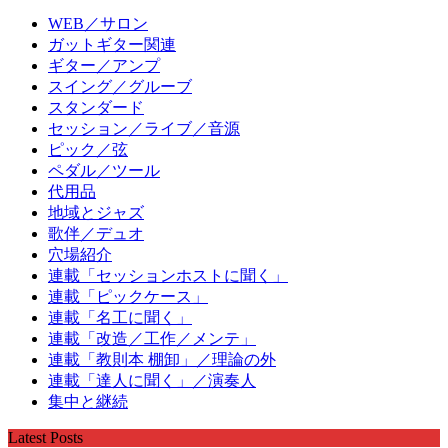
WEB／サロン
ガットギター関連
ギター／アンプ
スイング／グルーブ
スタンダード
セッション／ライブ／音源
ピック／弦
ペダル／ツール
代用品
地域とジャズ
歌伴／デュオ
穴場紹介
連載「セッションホストに聞く」
連載「ピックケース」
連載「名工に聞く」
連載「改造／工作／メンテ」
連載「教則本 棚卸」／理論の外
連載「達人に聞く」／演奏人
集中と継続
Latest Posts