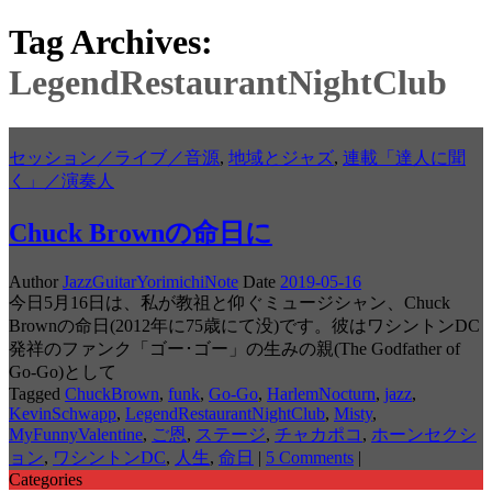
Tag Archives:
LegendRestaurantNightClub
セッション／ライブ／音源
,
地域とジャズ
,
連載「達人に聞
く」／演奏人
Chuck Brownの命日に
Author
JazzGuitarYorimichiNote
Date
2019-05-16
今日5月16日は、私が教祖と仰ぐミュージシャン、Chuck
Brownの命日(2012年に75歳にて没)です。彼はワシントンDC
発祥のファンク「ゴー･ゴー」の生みの親(The Godfather of
Go-Go)として
Tagged
ChuckBrown
,
funk
,
Go-Go
,
HarlemNocturn
,
jazz
,
KevinSchwapp
,
LegendRestaurantNightClub
,
Misty
,
MyFunnyValentine
,
ご恩
,
ステージ
,
チャカポコ
,
ホーンセクシ
ョン
,
ワシントンDC
,
人生
,
命日
|
5 Comments
|
Categories