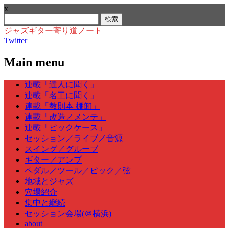
x
検
索:
ジャズギター寄り道ノート
Twitter
Main menu
Skip
連載「達人に聞く」
to
連載「名工に聞く」
content
連載「教則本 棚卸」
連載「改造／メンテ」
連載「ピックケース」
セッション／ライブ／音源
スイング／グルーブ
ギター／アンプ
ペダル／ツール／ピック／弦
地域とジャズ
穴場紹介
集中と継続
セッション会場(＠横浜)
about