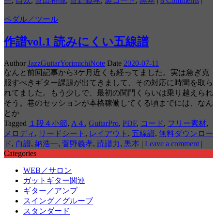
一
,
自炊
,
菅田将暉
,
菅野義孝
,
裏コード
,
黒本
|
8 Comments
|
ペダル／ツール
作譜vol.1 読みにくい五線譜
Author
JazzGuitarYorimichiNote
Date
2020-07-11
なんと前回記事から3ケ月近くも経ってました。実は急ぎ克
服すべきギター課題が出てきまして、その対応に時間を取ら
れてました。もう少しで、最初の関門くらいは乗り越えられ
そう。巷のセッションが本格稼働してくる頃までには、なん
とか
Tagged
１段４小節
,
A４
,
GuitarPro
,
PDF
,
コード
,
フリー素材
,
メロディ
,
リードシート
,
レイアウト
,
五線譜
,
無料ダウンロー
ド
,
白譜
,
納浩一
,
菅野義孝
,
読譜力
,
黒本
|
Leave a comment
|
Categories
WEB／サロン
ガットギター関連
ギター／アンプ
スイング／グルーブ
スタンダード