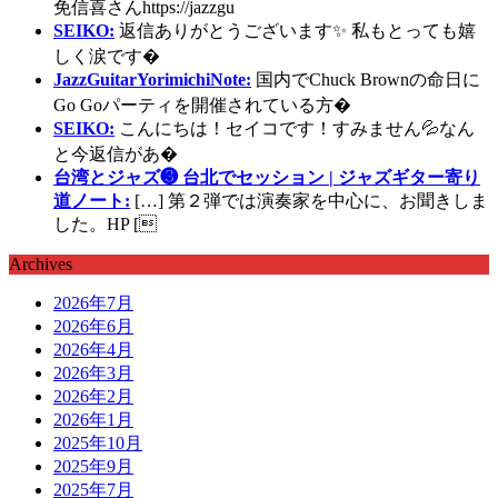
免信喜さんhttps://jazzgu
SEIKO:
返信ありがとうございます✨ 私もとっても嬉
しく涙です�
JazzGuitarYorimichiNote:
国内でChuck Brownの命日に
Go Goパーティを開催されている方�
SEIKO:
こんにちは！セイコです！すみません💦なん
と今返信があ�
台湾とジャズ❸ 台北でセッション | ジャズギター寄り
道ノート:
[…] 第２弾では演奏家を中心に、お聞きしま
した。HP [
Archives
2026年7月
2026年6月
2026年4月
2026年3月
2026年2月
2026年1月
2025年10月
2025年9月
2025年7月