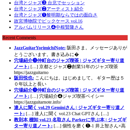
台湾とジャズ❸ 台北でセッション
台湾とジャズ❷アーティスト紹介
台湾とジャズ❶黎明期ならではの面白さ
故宮博物院でピックケース vol.16
アルバムリリース❹中根賢隆さん
Recent Comments
JazzGuitarYorimichiNote:
阪田さま。メッセージありが
とうございます。書き込みに�
穴場紹介❾仲町台のジャズ喫茶 | ジャズギター寄り道
ノート:
[…] 京都とジャズ❷創業51年のジャズ喫茶
https://jazzguitarno
阪田悦也:
こんにちは。はじめまして。 ギター歴は５
０年以上と長い
穴場紹介❾仲町台のジャズ喫茶 | ジャズギター寄り道
ノート:
[…] 穴場紹介❹ジャズ喫茶ベイシー
https://jazzguitarnote.info/
達人に聞く vol.29 Geminiさん | ジャズギター寄り道ノ
ート:
[…] 達人に聞く vol.23 Chat GPTさん […]
教則本 棚卸 vol.23 名取さん Parkerに学ぶ本 | ジャズギ
ター寄り道ノート:
[…] 個性を磨く❶-1 井上智さん×高