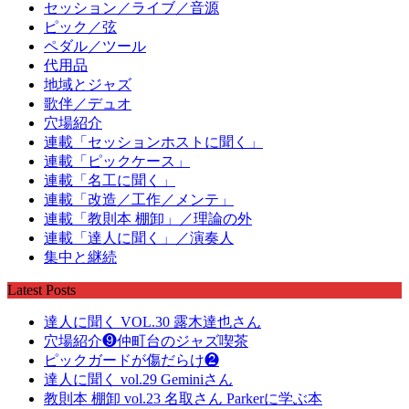
セッション／ライブ／音源
ピック／弦
ペダル／ツール
代用品
地域とジャズ
歌伴／デュオ
穴場紹介
連載「セッションホストに聞く」
連載「ピックケース」
連載「名工に聞く」
連載「改造／工作／メンテ」
連載「教則本 棚卸」／理論の外
連載「達人に聞く」／演奏人
集中と継続
Latest Posts
達人に聞く VOL.30 露木達也さん
穴場紹介❾仲町台のジャズ喫茶
ピックガードが傷だらけ❷
達人に聞く vol.29 Geminiさん
教則本 棚卸 vol.23 名取さん Parkerに学ぶ本