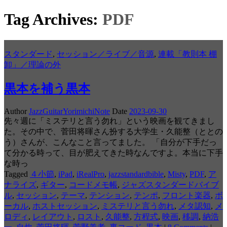
Tag Archives:
PDF
スタンダード
,
セッション／ライブ／音源
,
連載「教則本 棚
卸」／理論の外
黒本を補う黒本
Author
JazzGuitarYorimichiNote
Date
2023-09-30
先々週に「ミステリと言う勿れ」という映画を観てきまし
た。その中で、菅田将暉さん扮する大学生・久能整（ととの
う）さんが、こんなこと言ってました。 「自分が下手だっ
て分かる時って、目が肥えてきた時なんですよ。本当に下手
な時っ
Tagged
４小節
,
iPad
,
iRealPro
,
jazzstandardbible
,
Misty
,
PDF
,
ア
ナライズ
,
ギター
,
コードメモ帳
,
ジャズスタンダードバイブ
ル
,
セッション
,
テーマ
,
テンション
,
テンポ
,
フロント楽器
,
ボ
ーカル
,
ホストセッション
,
ミステリと言う勿れ
,
メタ認知
,
メ
ロディ
,
レイアウト
,
ロスト
,
久能整
,
方程式
,
映画
,
移調
,
納浩