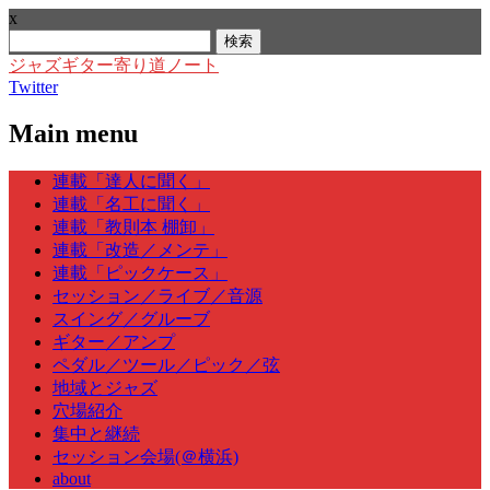
x
検
索:
ジャズギター寄り道ノート
Twitter
Main menu
Skip
連載「達人に聞く」
to
連載「名工に聞く」
content
連載「教則本 棚卸」
連載「改造／メンテ」
連載「ピックケース」
セッション／ライブ／音源
スイング／グルーブ
ギター／アンプ
ペダル／ツール／ピック／弦
地域とジャズ
穴場紹介
集中と継続
セッション会場(＠横浜)
about