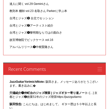
達人に聞く vol.29 Geminiさん
教則本 棚卸 vol.23 名取さん Parkerに学ぶ本
台湾とジャズ❸ 台北でセッション
台湾とジャズ❷アーティスト紹介
台湾とジャズ❶黎明期ならではの面白さ
故宮博物院でピックケース vol.16
アルバムリリース❹中根賢隆さん
Recent Comments
JazzGuitarYorimichiNote:
阪田さま。メッセージありがとうござい
ます。書き込みに�
穴場紹介❾仲町台のジャズ喫茶 | ジャズギター寄り道ノート:
[…] 京
都とジャズ❷創業51年のジャズ喫茶https://jazzguitarno
阪田悦也:
こんにちは。はじめまして。 ギター歴は５０年以上と長
い