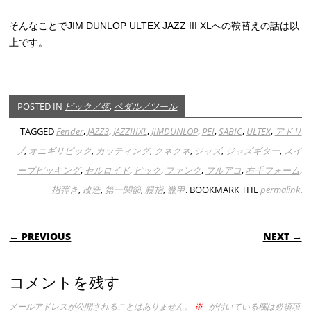
そんなことでJIM DUNLOP ULTEX JAZZ III XLへの鞍替えの話は以
上です。
POSTED IN
ピック／弦
,
ペダル／ツール
TAGGED
Fender
,
JAZZ3
,
JAZZIIIXL
,
JIMDUNLOP
,
PEI
,
SABIC
,
ULTEX
,
アドリ
ブ
,
オニギリピック
,
カッティング
,
クネクネ
,
ジャズ
,
ジャズギター
,
スイ
ープピッキング
,
セルロイド
,
ピック
,
ファンク
,
フルアコ
,
右手フォーム
,
指弾き
,
改造
,
第一関節
,
親指
,
鼈甲
. BOOKMARK THE
permalink
.
POST NAVIGATION
← PREVIOUS
NEXT →
コメントを残す
メールアドレスが公開されることはありません。
※
が付いている欄は必須項