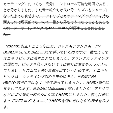
カッティングにおいても、充分にコントロール可能な範囲であるこ
とが分かりました。また音の粒立ちが良い分、リズムもシャープに
なったような妄想まで。。アドリブとカッティングでピックを持ち
変えるのは現実的でないので、指から落ちそうになることもあるも
のの、ストラト(ファンク)もJAZZ III XLで対応することにしまし
た。
（2024/01 訂正）ここ３年ほど、ジャズもファンクも、JIM
DUNLOP ULTEX JAZZ III XLで弾いていたのですが、曲によって
オニギリピックに戻すことにしました。ファンクカッティング
の場面で、ピックを落とさないように握りに変なチカラが入っ
てしまい、リズムにも悪い影響が出ていたためです。オニギリ
ピックは、カッティング対応を中心に考え、昔のEXTRA
HEAVY×鼈甲色ではなく（全て譲ってしまった）、HARD×白色に
変更してみます。厚み的にはMediumも試しましたが、アドリブ
などに切り替えた時の反応が悪くHARDにしました。暫くは曲に
よってJAZZ III XLとオニギリHARDを使い分けながら様子をみま
す。