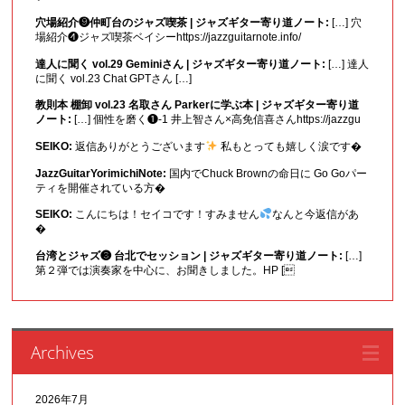
穴場紹介❾仲町台のジャズ喫茶 | ジャズギター寄り道ノート:
[…] 穴
場紹介❹ジャズ喫茶ベイシーhttps://jazzguitarnote.info/
達人に聞く vol.29 Geminiさん | ジャズギター寄り道ノート:
[…] 達人
に聞く vol.23 Chat GPTさん […]
教則本 棚卸 vol.23 名取さん Parkerに学ぶ本 | ジャズギター寄り道
ノート:
[…] 個性を磨く❶-1 井上智さん×高免信喜さんhttps://jazzgu
SEIKO:
返信ありがとうございます
私もとっても嬉しく涙です�
JazzGuitarYorimichiNote:
国内でChuck Brownの命日に Go Goパー
ティを開催されている方�
SEIKO:
こんにちは！セイコです！すみません
なんと今返信があ
�
台湾とジャズ❸ 台北でセッション | ジャズギター寄り道ノート:
[…]
第２弾では演奏家を中心に、お聞きしました。HP [
Archives
2026年7月