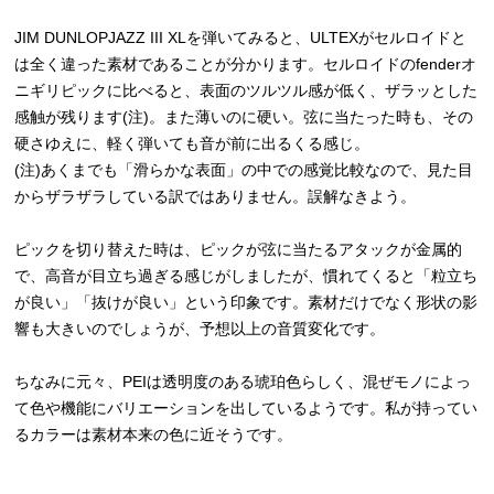
JIM DUNLOPJAZZ III XLを弾いてみると、ULTEXがセルロイドと
は全く違った素材であることが分かります。セルロイドのfenderオ
ニギリピックに比べると、表面のツルツル感が低く、ザラッとした
感触が残ります(注)。また薄いのに硬い。弦に当たった時も、その
硬さゆえに、軽く弾いても音が前に出るくる感じ。
(注)あくまでも「滑らかな表面」の中での感覚比較なので、見た目
からザラザラしている訳ではありません。誤解なきよう。
ピックを切り替えた時は、ピックが弦に当たるアタックが金属的
で、高音が目立ち過ぎる感じがしましたが、慣れてくると「粒立ち
が良い」「抜けが良い」という印象です。素材だけでなく形状の影
響も大きいのでしょうが、予想以上の音質変化です。
ちなみに元々、PEIは透明度のある琥珀色らしく、混ぜモノによっ
て色や機能にバリエーションを出しているようです。私が持ってい
るカラーは素材本来の色に近そうです。