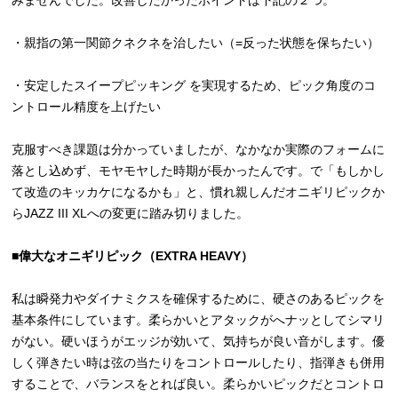
みませんでした。改善したかったポイントは下記の２つ。
・親指の第一関節クネクネを治したい（=反った状態を保ちたい）
・安定したスイープピッキング を実現するため、ピック角度のコ
ントロール精度を上げたい
克服すべき課題は分かっていましたが、なかなか実際のフォームに
落とし込めず、モヤモヤした時期が長かったんです。で「もしかし
て改造のキッカケになるかも」と、慣れ親しんだオニギリピックか
らJAZZ III XLへの変更に踏み切りました。
■偉大なオニギリピック（EXTRA HEAVY）
私は瞬発力やダイナミクスを確保するために、硬さのあるピックを
基本条件にしています。柔らかいとアタックがへナッとしてシマリ
がない。硬いほうがエッジが効いて、気持ちが良い音がします。優
しく弾きたい時は弦の当たりをコントロールしたり、指弾きも併用
することで、バランスをとれば良い。柔らかいピックだとコントロ