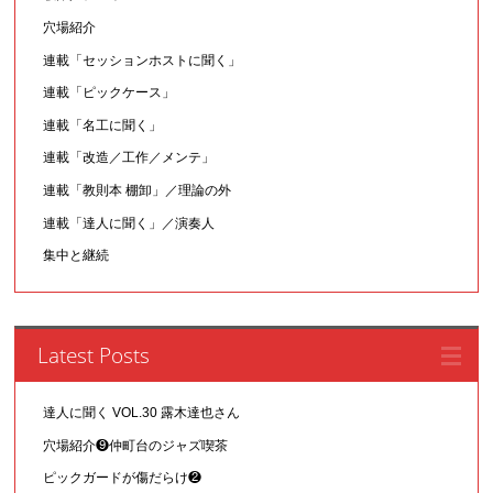
穴場紹介
連載「セッションホストに聞く」
連載「ピックケース」
連載「名工に聞く」
連載「改造／工作／メンテ」
連載「教則本 棚卸」／理論の外
連載「達人に聞く」／演奏人
集中と継続
Latest Posts
達人に聞く VOL.30 露木達也さん
穴場紹介❾仲町台のジャズ喫茶
ピックガードが傷だらけ❷