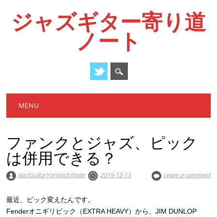
ジャズギター寄り道
ノート
Main menu
Skip
MENU
to
content
ファンクとジャズ、ピック
は併用できる？
JazzGuitarYorimichiNote
2019-12-13
Leave a comment
最近、ピック変えたんです。
Fenderオニギリピック（EXTRA HEAVY）から、JIM DUNLOP