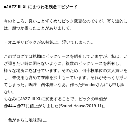
■JAZZ III XLにまつわる残念エピソード
今のところ、良いことずくめなピック変更なのですが、寄り道的に
は、幾つか困ったことがありまして。
・オニギリピックが50枚以上、浮いてしまった。
このブログでは執拗にピックケースを紹介していますが、私は、い
ざ弾きたい時に困らないように、複数のピックケースを所有し、
様々な場所に忍ばせています。そのため、何十枚単位の大人買いを
し、未使用も含めて在庫を沢山もっています。それがそっくり浮い
てしまった。嗚呼、勿体無いなあ。作ったFenderさんにも申し訳
ない。
ちなみにJAZZ III XLに変更することで、ピックの単価が
@44→@77に値上がりました(Sound House/2019.11)。
・色がさらに地味系に。