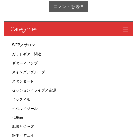
Categories
WEB／サロン
ガットギター関連
ギター／アンプ
スイング／グルーブ
スタンダード
セッション／ライブ／音源
ピック／弦
ペダル／ツール
代用品
地域とジャズ
歌伴／デュオ