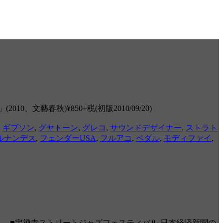
春秋)¥850+税(初版2010/09/20)
,
ギブソン
,
グヤトーン
,
グレコ
,
サウンドデザイナー
,
ストラト
ルナンデス
,
フェンダーUSA
,
フルアコ
,
ペダル
,
モディファイ
,
 ■定禅寺ストリートジャズフェスティバル 日本経済新聞の