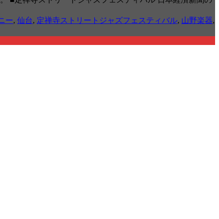
ニー
,
仙台
,
定禅寺ストリートジャズフェスティバル
,
山野楽器
,