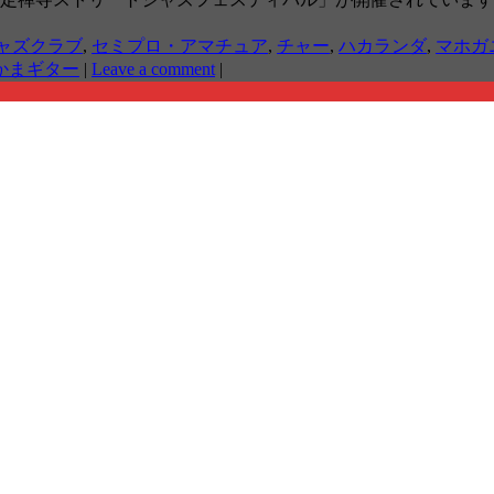
ャズクラブ
,
セミプロ・アマチュア
,
チャー
,
ハカランダ
,
マホガ
かまギター
|
Leave a comment
|