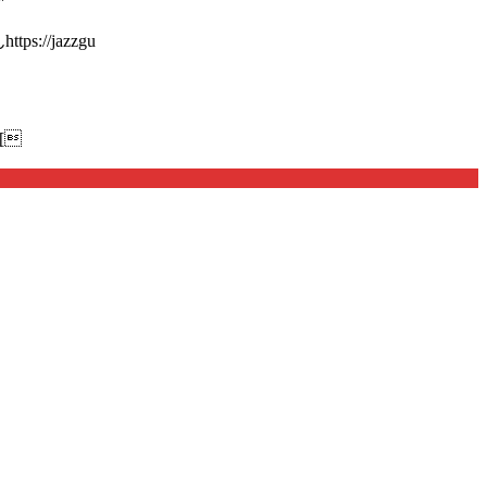
://jazzgu
[