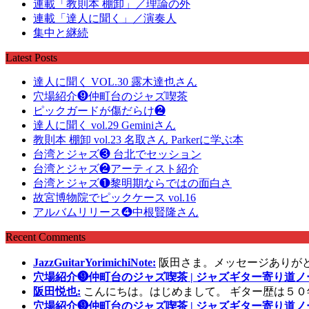
連載「教則本 棚卸」／理論の外
連載「達人に聞く」／演奏人
集中と継続
Latest Posts
達人に聞く VOL.30 露木達也さん
穴場紹介❾仲町台のジャズ喫茶
ピックガードが傷だらけ❷
達人に聞く vol.29 Geminiさん
教則本 棚卸 vol.23 名取さん Parkerに学ぶ本
台湾とジャズ❸ 台北でセッション
台湾とジャズ❷アーティスト紹介
台湾とジャズ❶黎明期ならではの面白さ
故宮博物院でピックケース vol.16
アルバムリリース❹中根賢隆さん
Recent Comments
JazzGuitarYorimichiNote:
阪田さま。メッセージありが
穴場紹介❾仲町台のジャズ喫茶 | ジャズギター寄り道ノ
阪田悦也:
こんにちは。はじめまして。 ギター歴は５０
穴場紹介❾仲町台のジャズ喫茶 | ジャズギター寄り道ノ