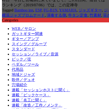
ランキング（2019/07/06）では、この定禅寺
Tagged
Bamboo inn
,
ESP
,
FG-B1N
,
YAMAHA
,
ジャズギター
,
ジ
横浜ジャズプロムナード
,
演奏する側
,
牛タン定食
,
竹素材
,
笹
Categories
WEB／サロン
ガットギター関連
ギター／アンプ
スイング／グルーブ
スタンダード
セッション／ライブ／音源
ピック／弦
ペダル／ツール
代用品
地域とジャズ
歌伴／デュオ
穴場紹介
連載「セッションホストに聞く」
連載「ピックケース」
連載「名工に聞く」
連載「改造／工作／メンテ」