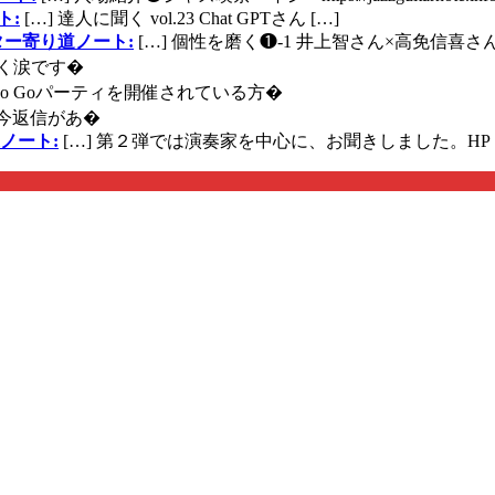
ト:
[…] 達人に聞く vol.23 Chat GPTさん […]
ズギター寄り道ノート:
[…] 個性を磨く❶-1 井上智さん×高免信喜さんhttps
く涙です�
に Go Goパーティを開催されている方�
今返信があ�
ノート:
[…] 第２弾では演奏家を中心に、お聞きしました。HP 