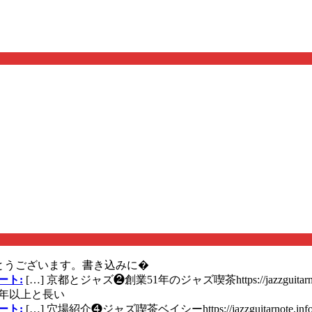
とうございます。書き込みに�
ート:
[…] 京都とジャズ❷創業51年のジャズ喫茶https://jazzguitarn
年以上と長い
ート:
[…] 穴場紹介❹ジャズ喫茶ベイシーhttps://jazzguitarnote.info