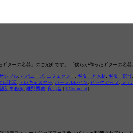
名器」のご紹介です。 「僕らが作ったギターの名器」(2010、文藝
サンブル
,
イバニーズ
,
エフェクター
,
ギターと木材
,
ギター選び
タル楽器
,
テレキャスター
,
パープルレイン
,
ピックアップ
,
フェ
設計事務所
,
椎野秀聰
,
良い音
|
1 Comment
|
定禅寺ストリートジャズフェスティバル」が開催されています。