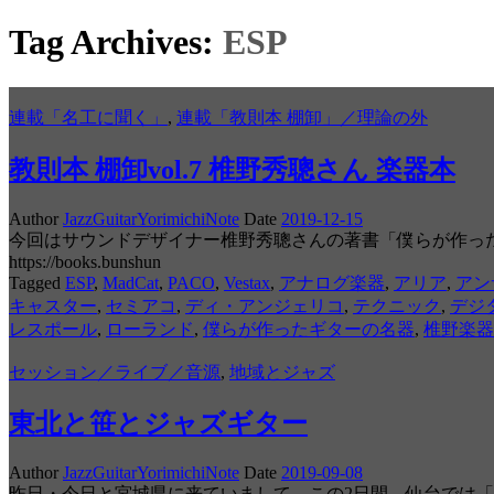
Tag Archives:
ESP
連載「名工に聞く」
,
連載「教則本 棚卸」／理論の外
教則本 棚卸vol.7 椎野秀聰さん 楽器本
Author
JazzGuitarYorimichiNote
Date
2019-12-15
今回はサウンドデザイナー椎野秀聰さんの著書「僕らが作ったギターの
https://books.bunshun
Tagged
ESP
,
MadCat
,
PACO
,
Vestax
,
アナログ楽器
,
アリア
,
アン
キャスター
,
セミアコ
,
ディ・アンジェリコ
,
テクニック
,
デジ
レスポール
,
ローランド
,
僕らが作ったギターの名器
,
椎野楽器
セッション／ライブ／音源
,
地域とジャズ
東北と笹とジャズギター
Author
JazzGuitarYorimichiNote
Date
2019-09-08
昨日・今日と宮城県に来ていまして。この2日間、仙台では「