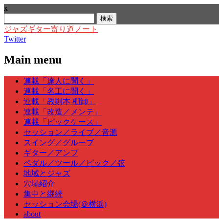
x
検
索:
ジャズギター寄り道ノート
Twitter
Main menu
Skip
連載「達人に聞く」
to
連載「名工に聞く」
content
連載「教則本 棚卸」
連載「改造／メンテ」
連載「ピックケース」
セッション／ライブ／音源
スイング／グルーブ
ギター／アンプ
ペダル／ツール／ピック／弦
地域とジャズ
穴場紹介
集中と継続
セッション会場(＠横浜)
about