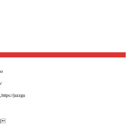
o
/
://jazzgu
[