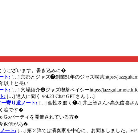
とうございます。書き込みに�
ート:
[…] 京都とジャズ❷創業51年のジャズ喫茶https://jazzguitarn
年以上と長い
ート:
[…] 穴場紹介❹ジャズ喫茶ベイシーhttps://jazzguitarnote.info
ト:
[…] 達人に聞く vol.23 Chat GPTさん […]
ズギター寄り道ノート:
[…] 個性を磨く❶-1 井上智さん×高免信喜さんhttps
く涙です�
に Go Goパーティを開催されている方�
今返信があ�
ノート:
[…] 第２弾では演奏家を中心に、お聞きしました。HP 