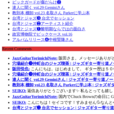
ピックガードが傷だらけ❷
達人に聞く vol.29 Geminiさん
教則本 棚卸 vol.23 名取さん Parkerに学ぶ本
台湾とジャズ❸ 台北でセッション
台湾とジャズ❷アーティスト紹介
台湾とジャズ❶黎明期ならではの面白さ
故宮博物院でピックケース vol.16
アルバムリリース❹中根賢隆さん
Recent Comments
JazzGuitarYorimichiNote:
阪田さま。メッセージありが
穴場紹介❾仲町台のジャズ喫茶 | ジャズギター寄り道ノ
阪田悦也:
こんにちは。はじめまして。 ギター歴は５０
穴場紹介❾仲町台のジャズ喫茶 | ジャズギター寄り道ノ
達人に聞く vol.29 Geminiさん | ジャズギター寄り道ノー
教則本 棚卸 vol.23 名取さん Parkerに学ぶ本 | ジャ
SEIKO:
返信ありがとうございます✨ 私もとっても嬉し
JazzGuitarYorimichiNote:
国内でChuck Brownの命日
SEIKO:
こんにちは！セイコです！すみません💦なんと
台湾とジャズ❸ 台北でセッション | ジャズギター寄り道