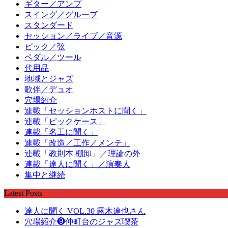
ギター／アンプ
スイング／グルーブ
スタンダード
セッション／ライブ／音源
ピック／弦
ペダル／ツール
代用品
地域とジャズ
歌伴／デュオ
穴場紹介
連載「セッションホストに聞く」
連載「ピックケース」
連載「名工に聞く」
連載「改造／工作／メンテ」
連載「教則本 棚卸」／理論の外
連載「達人に聞く」／演奏人
集中と継続
Latest Posts
達人に聞く VOL.30 露木達也さん
穴場紹介❾仲町台のジャズ喫茶