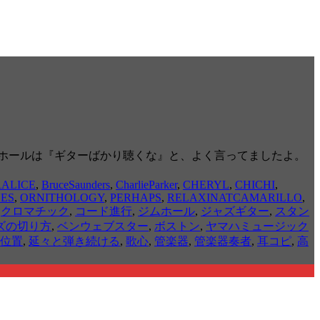
ホールは『ギターばかり聴くな』と、よく言ってましたよ。
ALICE
,
BruceSaunders
,
CharlieParker
,
CHERYL
,
CHICHI
,
ES
,
ORNITHOLOGY
,
PERHAPS
,
RELAXINATCAMARILLO
,
,
クロマチック
,
コード進行
,
ジムホール
,
ジャズギター
,
スタン
ズの切り方
,
ベンウェブスター
,
ボストン
,
ヤマハミュージック
位置
,
延々と弾き続ける
,
歌心
,
管楽器
,
管楽器奏者
,
耳コピ
,
高