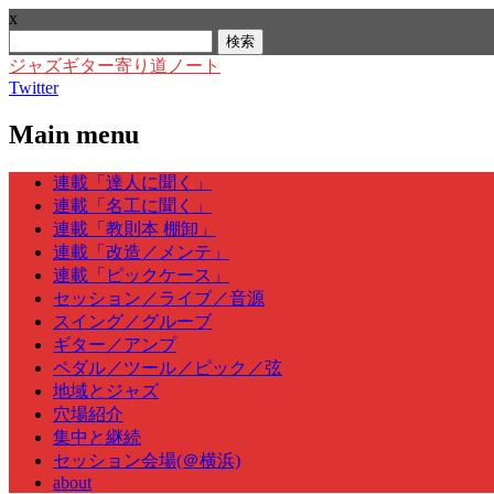
x
検
索:
ジャズギター寄り道ノート
Twitter
Main menu
Skip
連載「達人に聞く」
to
連載「名工に聞く」
content
連載「教則本 棚卸」
連載「改造／メンテ」
連載「ピックケース」
セッション／ライブ／音源
スイング／グルーブ
ギター／アンプ
ペダル／ツール／ピック／弦
地域とジャズ
穴場紹介
集中と継続
セッション会場(＠横浜)
about