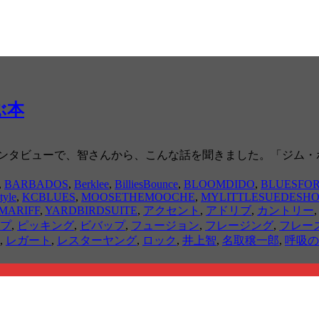
学ぶ本
インタビューで、智さんから、こんな話を聞きました。「ジム・
,
BARBADOS
,
Berklee
,
BilliesBounce
,
BLOOMDIDO
,
BLUESFOR
tyle
,
KCBLUES
,
MOOSETHEMOOCHE
,
MYLITTLESUEDESHO
MARIFF
,
YARDBIRDSUITE
,
アクセント
,
アドリブ
,
カントリー
プ
,
ピッキング
,
ビバップ
,
フュージョン
,
フレージング
,
フレー
,
レガート
,
レスターヤング
,
ロック
,
井上智
,
名取穣一郎
,
呼吸の