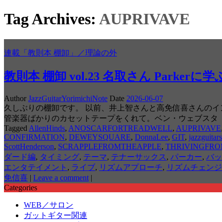
Tag Archives:
AUPRIVAVE
連載「教則本 棚卸」／理論の外
教則本 棚卸 vol.23 名取さん Parkerに
Author
JazzGuitarYorimichiNote
Date
2026-06-07
久しぶりの棚卸です。 以前、井上智さんと高免信喜さんの
管楽器ばかりのカセットテープをくれて。ベン・ウェブスタ
Tagged
AllenHinds
,
ANOSCARFORTREADWELL
,
AUPRIVAVE
CONFIRMATION
,
DEWEYSQUARE
,
DonnaLee
,
GIT
,
jazzguitars
ScottHenderson
,
SCRAPPLEFROMTHEAPPLE
,
THRIVINGFRO
ダード編
,
タイミング
,
テーマ
,
テナーサックス
,
パーカー
,
バッ
エンタテイメント
,
ライブ
,
リズムアプローチ
,
リズムチェンジ
免信喜
|
Leave a comment
|
Categories
WEB／サロン
ガットギター関連